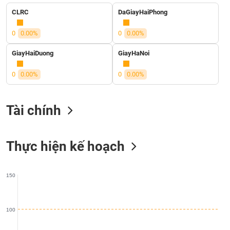
liệu
CLRC
DaGiayHaiPhong
Tâm
0
0.00%
0
0.00%
lý
TIÊU
thị
DÙNG
GiayHaiDuong
GiayHaNoi
trường
KHÔNG
0
0.00%
0
0.00%
THIẾT
YẾU
Tài chính
TIÊU
Thực hiện kế hoạch
DÙNG
THIẾT
YẾU
150
100
CHĂM