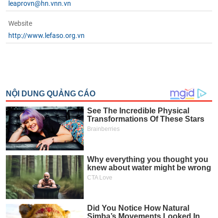
leaprovn@hn.vnn.vn
phân
tích
(-)
Website
http://www.lefaso.org.vn
Thuật
ngữ
(-)
Dịch
vụ
(-)
Đào
tạo
Sách
tài