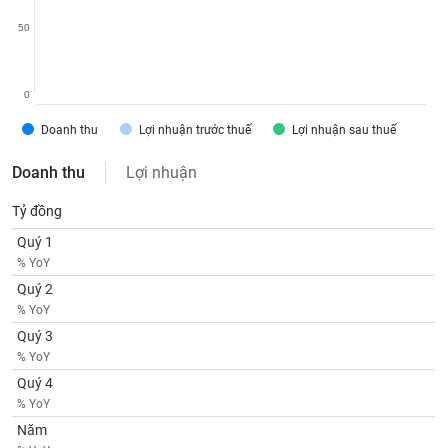
SÓC
SỨC
50
KHỎE
0
Doanh thu
Lợi nhuận trước thuế
Lợi nhuận sau thuế
TÀI
CHÍNH
Doanh thu
Lợi nhuận
Tỷ đồng
Quý 1
% YoY
CÔNG
Quý 2
NGHỆ
% YoY
THÔNG
TIN
Quý 3
% YoY
Quý 4
% YoY
Năm
DỊCH