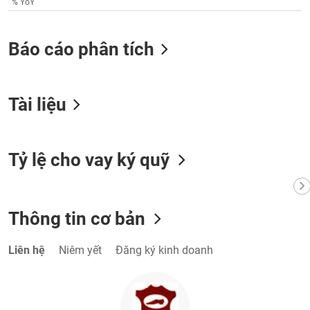
% YoY
VỤ
TRUYỀN
THÔNG
Báo cáo phân tích
Tài liệu
TIỆN
ÍCH
Tỷ lệ cho vay ký quỹ
BẤT
ĐỘNG
Thông tin cơ bản
SẢN
Liên hệ
Niêm yết
Đăng ký kinh doanh
Mã
chứng
khoán
(-)