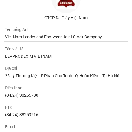
Tất cả
Cổ phiếu
Chỉ số
Chứng chỉ quỹ
Chứng q
Lãnh
CTCP Da Giầy Việt Nam
đạo
(-)
Tên tiếng Anh
Viet Nam Leader and Footwear Joint Stock Company
Tất cả
Người nội bộ
Người liên quan
Cổ đông lớn
Tên viết tắt
Tin
LEAPRODEXIM VIETNAM
tức
(-)
Địa chỉ
25 Lý Thường Kiệt - P.Phan Chu Trinh - Q.Hoàn Kiếm - Tp.Hà Nội
Bài
viết
Điện thoại
của
(84.24) 38255780
tác
giả
(-)
Fax
(84.24) 38259216
Báo
Email
cáo