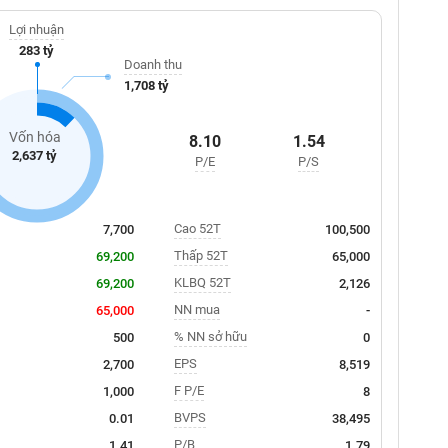
Lợi nhuận
283 tỷ
Doanh thu
1,708 tỷ
Vốn hóa
8.10
1.54
2,637 tỷ
P/E
P/S
Cao 52T
7,700
100,500
Thấp 52T
69,200
65,000
KLBQ 52T
69,200
2,126
NN mua
65,000
-
% NN sở hữu
500
0
EPS
2,700
8,519
F P/E
1,000
8
BVPS
0.01
38,495
P/B
1.41
1.79