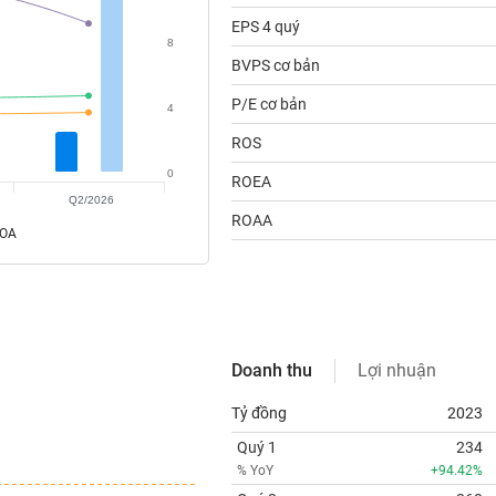
EPS 4 quý
8
BVPS cơ bản
P/E cơ bản
4
ROS
0
ROEA
Q2/2026
ROAA
ROA
Doanh thu
Lợi nhuận
Tỷ đồng
2023
Quý 1
234
% YoY
+94.42%