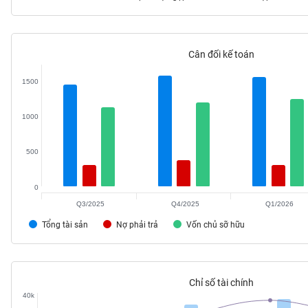
Cân đối kế toán
TIÊU
DÙNG
1500
KHÔNG
THIẾT
1000
YẾU
500
0
TIÊU
DÙNG
Q3/2025
Q4/2025
Q1/2026
THIẾT
Tổng tài sản
Nợ phải trả
Vốn chủ sỡ hữu
YẾU
Chỉ số tài chính
40k
CHĂM