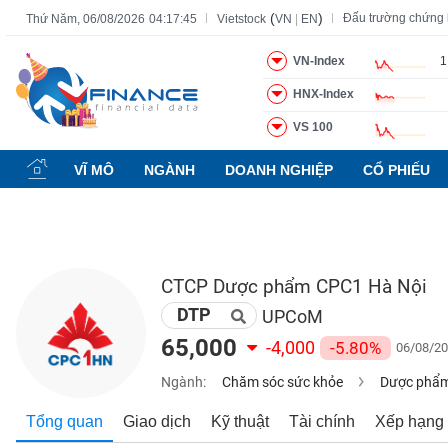
(
)
Đấu trường chứng
Thứ Năm, 06/08/2026
04:17:46
Vietstock
VN
|
EN
VN-Index
1
HNX-Index
Tất cả
Tính năng
Ngành
Mã chứng khoán
Lãnh đạ
VS 100
Tính
năng
VĨ MÔ
NGÀNH
DOANH NGHIỆP
CỔ PHIẾU
(-)
VIETSTOCK
CTCP Dược phẩm CPC1 Hà Nội
DTP
CHỨNG
UPCoM
KHOÁN
65,000
-4,000
-5.80%
06/08/20
Ngành:
Chăm sóc sức khỏe
Dược phẩm,
DOANH
Tổng quan
Giao dịch
Kỹ thuật
Tài chính
Xếp hạng
NGHIỆP