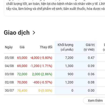
GIỚI
chất lượng tốt, an toàn, tiện lợi cho bệnh nhân và nhân viên y tế. L
tẩy rửa, làm bóng và chế phẩm vệ sinh; Sản xuất thuốc, hóa dược v
dinh dưỡng, thực phẩm chăm sóc sức khỏe; Nghiên cứu và phát triể
ĐÔNG
quản lý vận hành Nhà máy dược phẩm đạt tiêu chuẩn GMP - WHO với 
DƯƠNG
30,000 m2.
Giao dịch
TÀI
CHÍNH
Khối lượng
Giá trị
Ngày
Giá
Thay đổi
CÁ
(cổ phiếu)
(tỷ VNĐ)
(
NHÂN
05/08
65,000
-4,000 (-5.80%)
7,200
0.47
04/08
69,000
-1,200 (-1.71%)
1,300
0.09
PHÂN
TÍCH
03/08
72,000
2,000 (2.86%)
900
0.06
VIETSTOCKFINANCE
02/08
70,000
-400 (-0.57%)
1,200
0.08
30/07
70,400
0 (0.00%)
0
0.00
VĨ
Xem thêm
MÔ