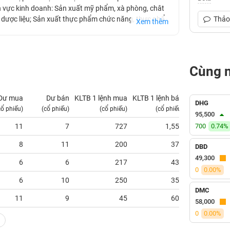
ĩnh vực kinh doanh: Sản xuất mỹ phẩm, xà phòng, chât
à dược liệu; Sản xuất thực phẩm chức năng, thực phẩm
Thảo 
Xem thêm
n thực nghiệm khoa học tự nhiên và học thuật. DTP
vốn đầu tư gần 300 tỷ đồng trên tổng diện tích hơn
Cùng 
Dư mua
Dư bán
KLTB 1 lệnh mua
KLTB 1 lệnh bán
NN mua
DHG
cổ phiếu)
(cổ phiếu)
(cổ phiếu)
(cổ phiếu)
(tỷ VNĐ)
95,500
11
7
727
1,557
700
0.74%
0.00
8
11
200
373
0.00
DBD
49,300
6
6
217
433
0.00
0
0.00%
6
10
250
350
0.00
DMC
11
9
45
600
0.00
58,000
0
0.00%