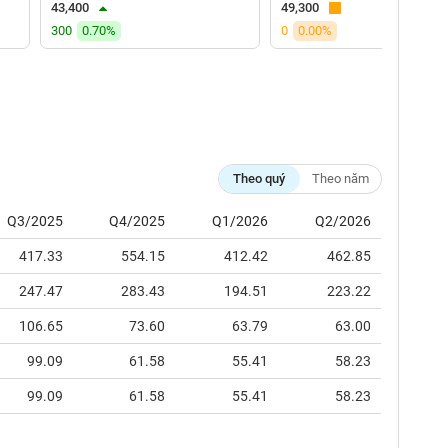
43,400
49,300
300
0.70%
0
0.00%
Theo quý
Theo năm
Q3/2025
Q4/2025
Q1/2026
Q2/2026
417.33
554.15
412.42
462.85
247.47
283.43
194.51
223.22
106.65
73.60
63.79
63.00
99.09
61.58
55.41
58.23
99.09
61.58
55.41
58.23