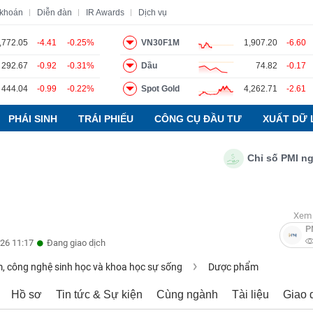
 khoán
Diễn đàn
IR Awards
Dịch vụ
,772.05
-4.41
-0.25%
VN30F1M
1,907.20
-6.60
292.67
-0.92
-0.31%
Dầu
74.82
-0.17
o
Tin tức
Báo cáo phân tích
Thuật ngữ
Dịch vụ
444.04
-0.99
-0.22%
Spot Gold
4,262.71
-2.61
PHÁI SINH
TRÁI PHIẾU
CÔNG CỤ ĐẦU TƯ
XUẤT DỮ 
Chỉ số PMI ngành s
Xem 
P
26 11:17
Đang giao dịch
 công nghệ sinh học và khoa học sự sống
Dược phẩm
Hồ sơ
Tin tức & Sự kiện
Cùng ngành
Tài liệu
Giao 