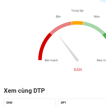
PHIẾU
Trung lập
Bán
Mua
CÔNG
CỤ
ĐẦU
TƯ
XUẤT
DỮ
Bán mạnh
Mua m
LIỆU
BÁN
TIN
MỚI
Xem cùng DTP
Ngành
(-)
DHD
DP1