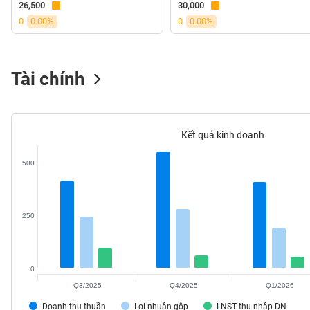
26,500
30,000
VS-
0
0.00%
0
0.00%
SECTOR
Tài chính
NĂNG
LƯỢNG
Kết quả kinh doanh
500
NGUYÊN
VẬT
250
LIỆU
0
Q3/2025
Q4/2025
Q1/2026
CÔNG
NGHIỆP
Doanh thu thuần
Lợi nhuận gộp
LNST thu nhập DN