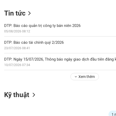
Tin tức
NGÀNH
DTP: Báo cáo quản trị công ty bán niên 2026
05/08/2026 08:12
DOANH
DTP: Báo cáo tài chính quý 2/2026
NGHIỆP
23/07/2026 08:41
10/07/2026 07:34
CỔ
PHIẾU
Xem thêm
PHÁI
Kỹ thuật
SINH
TRÁI
1 