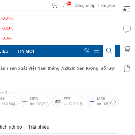
9+
Đăng nhập
English
|
-0.34%
-0.23%
-0.06%
LIỆU
TIN MỚI
ản xuất Việt Nam tháng 7/2026: Sản lượng, số lượng đơn đặt hàn
nhiều
NJ
HPG
FPT
MBB
V
160,804
128,898
120,915
105,721
dịch nội bộ
Trái phiếu