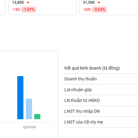
13,850
31,500
-150
-1.07%
-200
-0.63%
Kết quả kinh doanh (tỷ đồng)
Doanh thu thuần
Lợi nhuận gộp
LN thuần từ HĐKD
LNST thu nhập DN
LNST của CĐ cty mẹ
Q2/2026