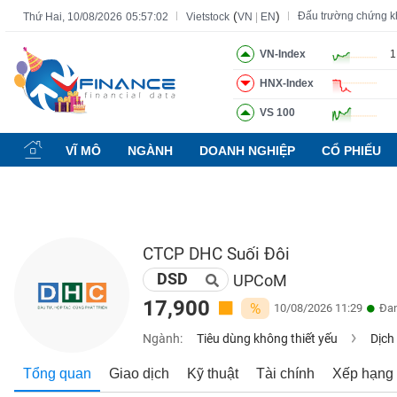
(
)
Đấu trường chứng 
Thứ Hai, 10/08/2026
05:57:03
Vietstock
VN
|
EN
VN-Index
1
HNX-Index
Tất cả
Tính năng
Ngành
Mã chứng khoán
Lãnh đạ
VS 100
Tính
năng
VĨ MÔ
NGÀNH
DOANH NGHIỆP
CỔ PHIẾU
(-)
VIETSTOCK
CTCP DHC Suối Đôi
DSD
CHỨNG
UPCoM
KHOÁN
17,900
%
10/08/2026 11:29
Đan
Ngành:
Tiêu dùng không thiết yếu
Dịch
DOANH
Tổng quan
Giao dịch
Kỹ thuật
Tài chính
Xếp hạng
NGHIỆP