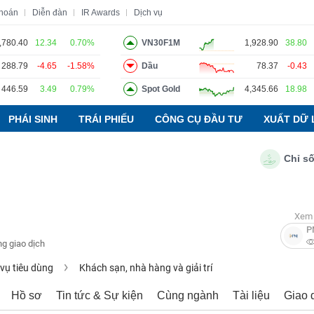
khoán
Diễn đàn
IR Awards
Dịch vụ
,780.40
12.34
0.70%
VN30F1M
1,928.90
38.80
288.79
-4.65
-1.58%
Dầu
78.37
-0.43
o
Tin tức
Báo cáo phân tích
Thuật ngữ
Dịch vụ
446.59
3.49
0.79%
Spot Gold
4,345.66
18.98
PHÁI SINH
TRÁI PHIẾU
CÔNG CỤ ĐẦU TƯ
XUẤT DỮ 
Chỉ số PMI 
Xem 
P
g giao dịch
 vụ tiêu dùng
Khách sạn, nhà hàng và giải trí
Hồ sơ
Tin tức & Sự kiện
Cùng ngành
Tài liệu
Giao 