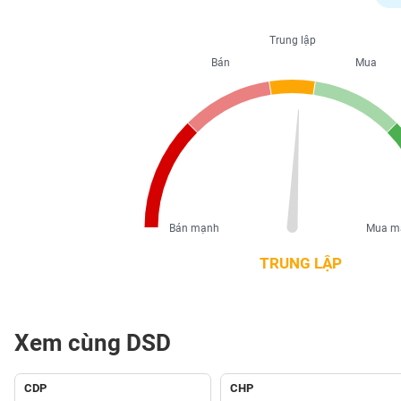
PHIẾU
Trung lập
Bán
Mua
CÔNG
CỤ
ĐẦU
TƯ
XUẤT
DỮ
Bán mạnh
Mua m
LIỆU
TRUNG LẬP
TIN
MỚI
Xem cùng DSD
Ngành
(-)
CDP
CHP