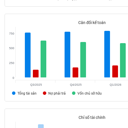
Cân đối kế toán
TIÊU
DÙNG
750
KHÔNG
THIẾT
500
YẾU
250
0
TIÊU
DÙNG
Q3/2025
Q4/2025
Q1/2026
THIẾT
Tổng tài sản
Nợ phải trả
Vốn chủ sỡ hữu
YẾU
Chỉ số tài chính
CHĂM