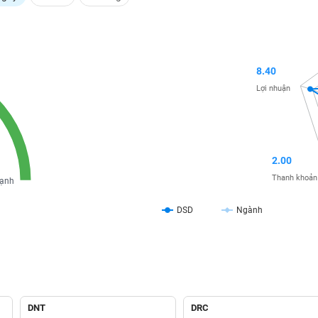
8.40
Lợi nhuận
2.00
Thanh khoản
ạnh
DSD
Ngành
DNT
DRC