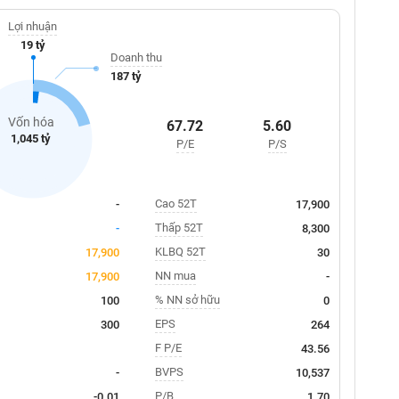
Lợi nhuận
19 tỷ
Doanh thu
187 tỷ
Vốn hóa
67.72
5.60
1,045 tỷ
P/E
P/S
Cao 52T
-
17,900
Thấp 52T
-
8,300
KLBQ 52T
17,900
30
NN mua
17,900
-
% NN sở hữu
100
0
EPS
300
264
F P/E
43.56
BVPS
-
10,537
P/B
-0.01
1.70