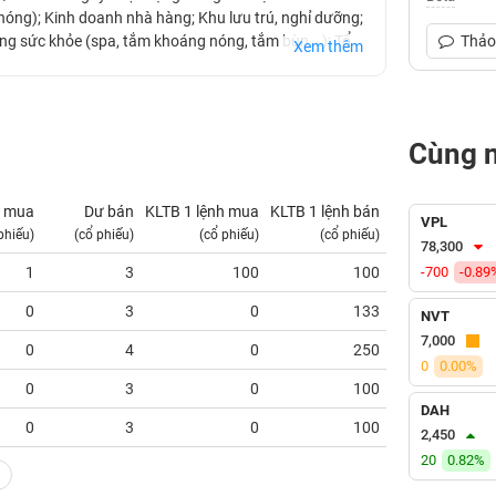
óng); Kinh doanh nhà hàng; Khu lưu trú, nghỉ dưỡng;
cường sức khỏe (spa, tắm khoáng nóng, tắm bùn,…); Tổ
Thảo 
Xem thêm
i hiện đang là Chủ đầu tư của Công viên Suối khoáng
ng.
Cùng 
 mua
Dư bán
KLTB 1 lệnh mua
KLTB 1 lệnh bán
NN mua
VPL
phiếu)
(cổ phiếu)
(cổ phiếu)
(cổ phiếu)
(tỷ VNĐ)
78,300
1
3
100
100
-700
0.00
-0.89
0
3
0
133
0.00
NVT
7,000
0
4
0
250
0.00
0
0.00%
0
3
0
100
0.00
DAH
0
3
0
100
0.00
2,450
20
0.82%