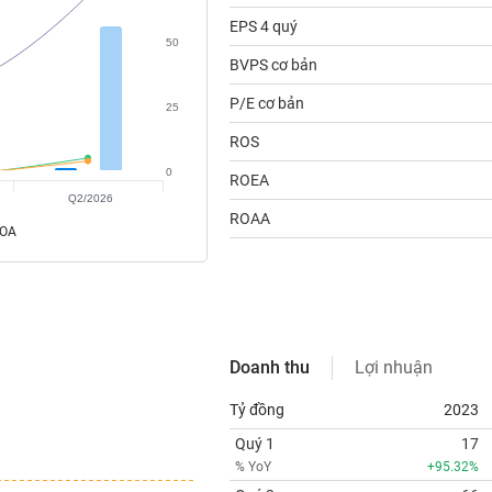
EPS 4 quý
50
BVPS cơ bản
P/E cơ bản
25
ROS
0
ROEA
Q2/2026
ROAA
ROA
Doanh thu
Lợi nhuận
Tỷ đồng
2023
Quý 1
17
% YoY
+95.32%