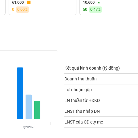
61,000
10,600
0
0.00%
50
0.47%
Kết quả kinh doanh (tỷ đồng)
Doanh thu thuần
Lợi nhuận gộp
LN thuần từ HĐKD
LNST thu nhập DN
LNST của CĐ cty mẹ
Q2/2026