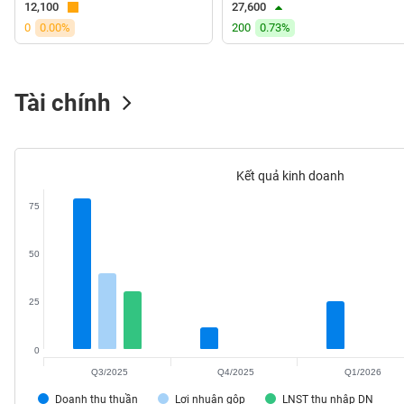
12,100
27,600
VS-
0
0.00%
200
0.73%
SECTOR
Tài chính
NĂNG
LƯỢNG
Kết quả kinh doanh
75
NGUYÊN
50
VẬT
LIỆU
25
0
Q3/2025
Q4/2025
Q1/2026
CÔNG
NGHIỆP
Doanh thu thuần
Lợi nhuận gộp
LNST thu nhập DN