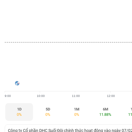
BẤT
ĐỘNG
SẢN
TÀI
CHÍNH
HÀNG
HÓA
9:00
10:00
11:00
12:00
KINH
TẾ
1D
5D
1M
6M
0%
0%
0%
11.88%
1
THẾ
Công ty Cổ phần DHC Suối Đôi chính thức hoạt động vào ngày 07/02/