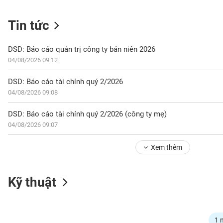
Tin tức
NGÀNH
DSD: Báo cáo quản trị công ty bán niên 2026
04/08/2026 09:12
DOANH
DSD: Báo cáo tài chính quý 2/2026
NGHIỆP
04/08/2026 09:08
DSD: Báo cáo tài chính quý 2/2026 (công ty mẹ)
04/08/2026 09:07
CỔ
PHIẾU
Xem thêm
PHÁI
Kỹ thuật
SINH
TRÁI
1 