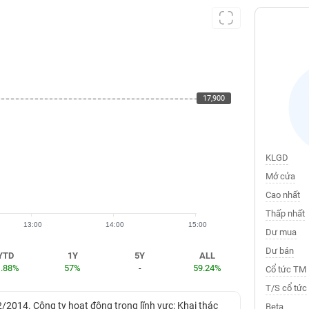
17,900
17,900
KLGD
Mở cửa
Cao nhất
Thấp nhất
13:00
14:00
15:00
Dư mua
Dư bán
YTD
1Y
5Y
ALL
1.88%
57%
-
59.24%
Cổ tức TM
T/S cổ tức
2014. Công ty hoạt động trong lĩnh vực: Khai thác
Beta