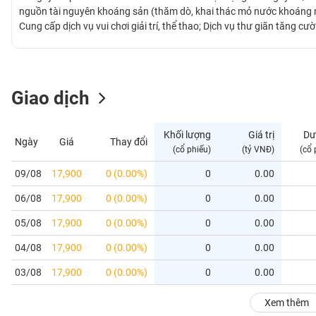
GIỚI
nguồn tài nguyên khoáng sản (thăm dò, khai thác mỏ nước khoáng n
Cung cấp dịch vụ vui chơi giải trí, thể thao; Dịch vụ thư giãn tăng 
chức khai thác tour du lịch sinh thái,…Công ty Cổ phần DHC Suối Đô
ĐÔNG
nóng Núi Thần Tài, nằm tại xã Hòa Phú, huyện Hòa Vang, TP. Đà Nẵ
DƯƠNG
Giao dịch
TÀI
CHÍNH
Khối lượng
Giá trị
Dư
Ngày
Giá
Thay đổi
CÁ
(cổ phiếu)
(tỷ VNĐ)
(cổ 
NHÂN
09/08
17,900
0 (0.00%)
0
0.00
06/08
17,900
0 (0.00%)
0
0.00
PHÂN
TÍCH
05/08
17,900
0 (0.00%)
0
0.00
VIETSTOCKFINANCE
04/08
17,900
0 (0.00%)
0
0.00
03/08
17,900
0 (0.00%)
0
0.00
VĨ
Xem thêm
MÔ