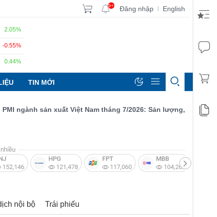
9+
Đăng nhập
English
|
2.05%
-0.55%
0.44%
LIỆU
TIN MỚI
ngành sản xuất Việt Nam tháng 7/2026: Sản lượng, số lượng đơn 
nhiều
NJ
HPG
FPT
MBB
V
152,146
121,478
117,060
104,266
dịch nội bộ
Trái phiếu