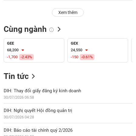
PHIẾU
Hủy
niêm
Xem thêm
yết
Theo
Cùng ngành
CÔNG
dõi
CỤ
đặc
ĐẦU
biệt
GEE
GEX
TƯ
68,200
24,550
Không
-1,700
-2.43%
-150
-0.61%
được
ký
XUẤT
quỹ
DỮ
Tin tức
LIỆU
Danh
mục
DIH: Thay đổi giấy đăng ký kinh doanh
ETF
30/07/2026 06:58
TIN
Cổ
MỚI
DIH: Nghị quyết Hội đồng quản trị
phiếu
30/07/2026 04:28
chi
Ngành
tiết
(-)
DIH: Báo cáo tài chính quý 2/2026