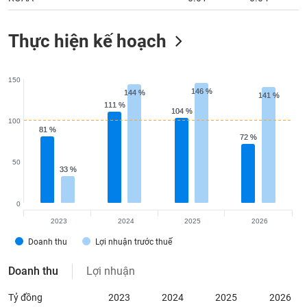
Thực hiện kế hoạch
150
146 %
146 %
144 %
144 %
141 %
141 %
111 %
111 %
104 %
104 %
100
81 %
81 %
72 %
72 %
50
33 %
33 %
0
2023
2024
2025
2026
Doanh thu
Lợi nhuận trước thuế
Doanh thu
Lợi nhuận
Tỷ đồng
2023
2024
2025
2026