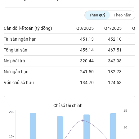
chính
Theo quý
Theo năm
Cân đối kế toán (tỷ đồng)
Q3/2025
Q4/2025
Q1
Công
cụ
Tài sản ngắn hạn
451.13
452.10
3
đầu
tư
Tổng tài sản
455.14
467.51
4
Nợ phải trả
320.44
342.98
2
Nợ ngắn hạn
241.50
182.73
1
Truyền
Vốn chủ sở hữu
134.70
124.53
1
thông
tài
chính
Chỉ số tài chính
15
20k
Dữ
10
liệu
10k