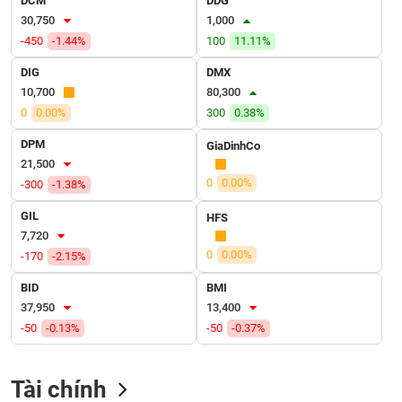
DCM
DDG
VỤ
30,750
1,000
TRUYỀN
-450
-1.44%
100
11.11%
THÔNG
DIG
DMX
10,700
80,300
0
0.00%
300
0.38%
TIỆN
DPM
GiaDinhCo
ÍCH
21,500
0
0.00%
-300
-1.38%
GIL
HFS
7,720
BẤT
0
0.00%
-170
-2.15%
ĐỘNG
SẢN
BID
BMI
37,950
13,400
Mã
-50
-0.13%
-50
-0.37%
chứng
khoán
(-)
Tài chính