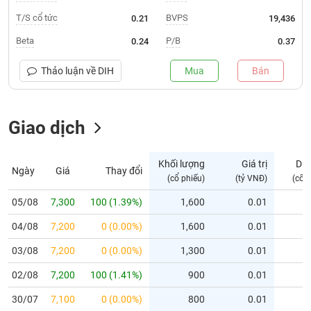
T/S cổ tức
BVPS
0.21
19,436
Trạng
thái
Beta
P/B
0.24
0.37
NGÀNH
cổ
phiếu
Thảo luận về
DIH
Mua
Bán
Quy
DOANH
mô
NGHIỆP
Giao dịch
thị
trường
Niêm
Khối lượng
Giá trị
Dư
Ngày
Giá
Thay đổi
CỔ
yết
(cổ phiếu)
(tỷ VNĐ)
(cổ 
PHIẾU
Niêm
05/08
7,300
100 (1.39%)
1,600
0.01
yết
mới
04/08
7,200
0 (0.00%)
1,600
0.01
PHÁI
Niêm
SINH
03/08
7,200
0 (0.00%)
1,300
0.01
yết
02/08
7,200
100 (1.41%)
900
0.01
bổ
sung
TRÁI
30/07
7,100
0 (0.00%)
800
0.01