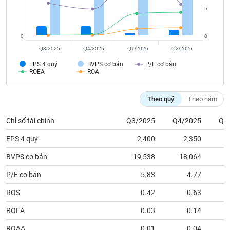
tài
5
chính
0
0
Q3/2025
Q4/2025
Q1/2026
Q2/2026
EPS 4 quý
BVPS cơ bản
P/E cơ bản
ROEA
ROA
Theo quý
Theo năm
Chỉ số tài chính
Q3/2025
Q4/2025
Q1
EPS 4 quý
2,400
2,350
BVPS cơ bản
19,538
18,064
1
P/E cơ bản
5.83
4.77
ROS
0.42
0.63
ROEA
0.03
0.14
ROAA
0.01
0.04