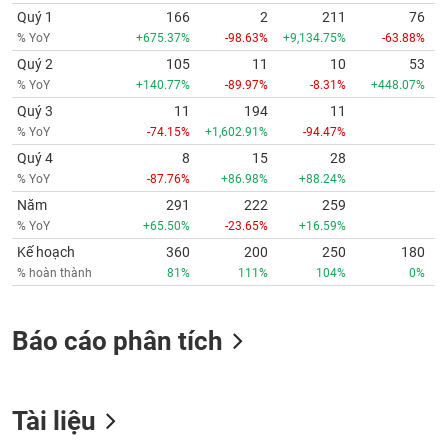
Quý 1
166
2
211
76
% YoY
+675.37%
-98.63%
+9,134.75%
-63.88%
Quý 2
105
11
10
53
% YoY
+140.77%
-89.97%
-8.31%
+448.07%
Quý 3
11
194
11
% YoY
-74.15%
+1,602.91%
-94.47%
Quý 4
8
15
28
% YoY
-87.76%
+86.98%
+88.24%
Năm
291
222
259
% YoY
+65.50%
-23.65%
+16.59%
Kế hoạch
360
200
250
180
% hoàn thành
81%
111%
104%
0%
Báo cáo phân tích
Tài liệu