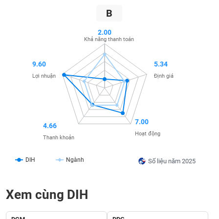
SÓC
B
SỨC
KHỎE
2.00
Khả năng thanh toán
9.60
5.34
TÀI
Lợi nhuận
Định giá
CHÍNH
7.00
4.66
CÔNG
Hoạt động
Thanh khoản
NGHỆ
THÔNG
DIH
Ngành
Số liệu năm 2025
TIN
Xem cùng DIH
DỊCH