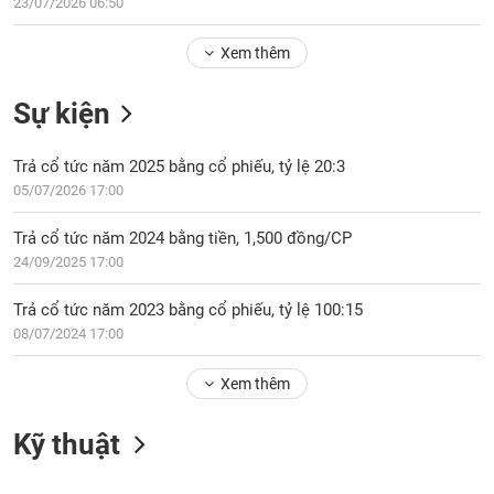
Tổng
23/07/2026 06:50
VS-
quan
SECTOR
Xem thêm
Giao
dịch
Sự kiện
Tài
chính
NĂNG
Trả cổ tức năm 2025 bằng cổ phiếu, tỷ lệ 20:3
Phân
LƯỢNG
05/07/2026 17:00
tích
kỹ
Trả cổ tức năm 2024 bằng tiền, 1,500 đồng/CP
thuật
24/09/2025 17:00
Hồ
NGUYÊN
sơ
Trả cổ tức năm 2023 bằng cổ phiếu, tỷ lệ 100:15
VẬT
doanh
08/07/2024 17:00
LIỆU
nghiệp
Xem thêm
Tin
tức
sự
Kỹ thuật
CÔNG
kiện
NGHIỆP
Tài