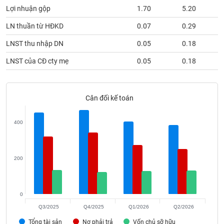
phân
Lợi nhuận gộp
1.70
5.20
tích
(-)
LN thuần từ HĐKD
0.07
0.29
LNST thu nhập DN
0.05
0.18
Thuật
ngữ
LNST của CĐ cty mẹ
0.05
0.18
(-)
Cân đối kế toán
Dịch
vụ
(-)
400
Đào
tạo
200
0
Sách
Q3/2025
Q4/2025
Q1/2026
Q2/2026
tài
Tổng tài sản
Nợ phải trả
Vốn chủ sỡ hữu