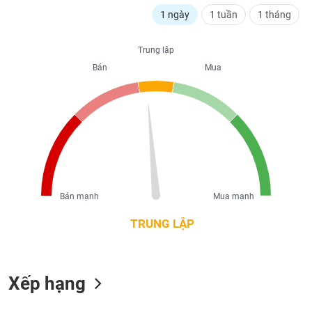
liệu
1 ngày
1 tuần
1 tháng
Tâm
Trung lập
lý
TIÊU
thị
Bán
Mua
DÙNG
trường
KHÔNG
THIẾT
YẾU
TIÊU
Bán mạnh
Mua mạnh
DÙNG
THIẾT
TRUNG LẬP
YẾU
Xếp hạng
CHĂM