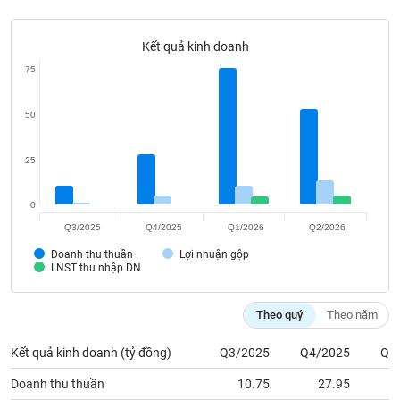
Tất cả
Cổ phiếu
Chỉ số
Chứng chỉ quỹ
Chứng q
Kết quả kinh doanh
Lãnh
đạo
75
(-)
50
Tất cả
Người nội bộ
Người liên quan
Cổ đông lớn
25
Tin
tức
(-)
0
Q3/2025
Q4/2025
Q1/2026
Q2/2026
Bài
Doanh thu thuần
Lợi nhuận gộp
viết
LNST thu nhập DN
của
tác
giả
Theo quý
Theo năm
(-)
Kết quả kinh doanh (tỷ đồng)
Q3/2025
Q4/2025
Q1
Báo
Doanh thu thuần
10.75
27.95
cáo