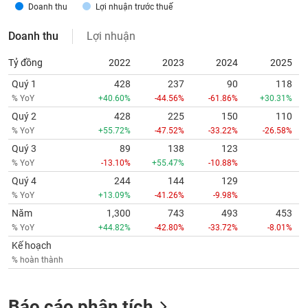
tài
Doanh thu
Lợi nhuận trước thuế
chính
Doanh thu
Lợi nhuận
Tỷ đồng
2022
2023
2024
2025
Quý 1
428
237
90
118
% YoY
+40.60%
-44.56%
-61.86%
+30.31%
Quý 2
428
225
150
110
% YoY
+55.72%
-47.52%
-33.22%
-26.58%
Quý 3
89
138
123
% YoY
-13.10%
+55.47%
-10.88%
Quý 4
244
144
129
% YoY
+13.09%
-41.26%
-9.98%
Năm
1,300
743
493
453
% YoY
+44.82%
-42.80%
-33.72%
-8.01%
Kế hoạch
% hoàn thành
Báo cáo phân tích