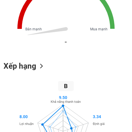
Tổng
VS-
quan
SECTOR
Giao
dịch
Bán mạnh
Mua mạnh
Tài
chính
_
NĂNG
Phân
LƯỢNG
tích
kỹ
Xếp hạng
thuật
Hồ
NGUYÊN
sơ
VẬT
B
doanh
LIỆU
nghiệp
9.50
Khả năng thanh toán
Tin
tức
sự
8.00
3.34
CÔNG
kiện
Lợi nhuận
Định giá
NGHIỆP
Tài