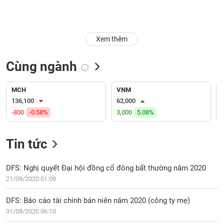
Trạng
thái
NGÀNH
cổ
Xem thêm
phiếu
Cùng ngành
Quy
DOANH
mô
NGHIỆP
thị
MCH
VNM
trường
136,100
62,000
-800
-0.58%
3,000
5.08%
Niêm
CỔ
yết
PHIẾU
Tin tức
Niêm
yết
mới
DFS: Nghị quyết Đại hội đồng cổ đông bất thường năm 2020
PHÁI
Niêm
SINH
21/09/2020 01:09
yết
bổ
DFS: Báo cáo tài chính bán niên năm 2020 (công ty mẹ)
sung
31/08/2020 06:10
TRÁI