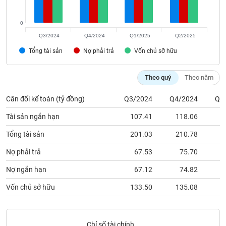
Tất cả
Cổ phiếu
Chỉ số
Chứng chỉ quỹ
Chứng q
0
Lãnh
Q3/2024
Q4/2024
Q1/2025
Q2/2025
đạo
(-)
Tổng tài sản
Nợ phải trả
Vốn chủ sỡ hữu
Tất cả
Người nội bộ
Người liên quan
Cổ đông lớn
Theo quý
Theo năm
Tin
Cân đối kế toán (tỷ đồng)
Q3/2024
Q4/2024
Q1
tức
(-)
Tài sản ngắn hạn
107.41
118.06
1
Tổng tài sản
201.03
210.78
2
Bài
viết
Nợ phải trả
67.53
75.70
của
tác
Nợ ngắn hạn
67.12
74.82
giả
(-)
Vốn chủ sở hữu
133.50
135.08
1
Báo
cáo
Chỉ số tài chính