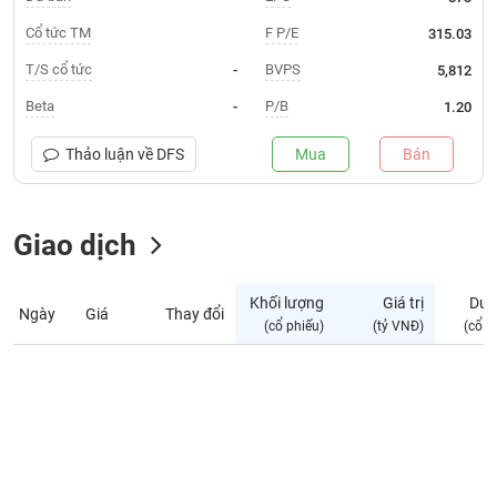
Giá
tích
Cổ tức TM
F P/E
315.03
Đặt
Biểu
lệnh
T/S cổ tức
BVPS
-
5,812
đồ
ĐÔNG
Nước
tài
DƯƠNG
Beta
P/B
-
1.20
ngoài
chính
Tự
Thảo luận về
DFS
Mua
Bán
TÀI
doanh
CHÍNH
Ảnh
CÁ
hưởng
Giao dịch
NHÂN
chỉ
số
Khối lượng
Giá trị
Dư 
Ngày
Giá
Thay đổi
Biến
PHÂN
(cổ phiếu)
(tỷ VNĐ)
(cổ p
động
TÍCH
cổ
VIETSTOCKFINANCE
phiếu
Giao
dịch
VĨ
nội
MÔ
bộ