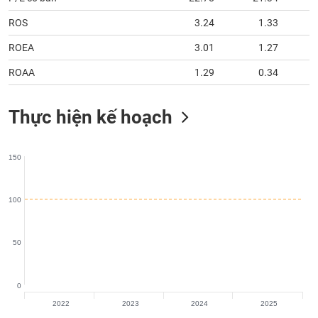
chính
ROS
3.24
1.33
ROEA
3.01
1.27
Công
ROAA
1.29
0.34
cụ
đầu
Thực hiện kế hoạch
tư
150
Truyền
thông
100
tài
chính
50
0
Dữ
2022
2023
2024
2025
liệu