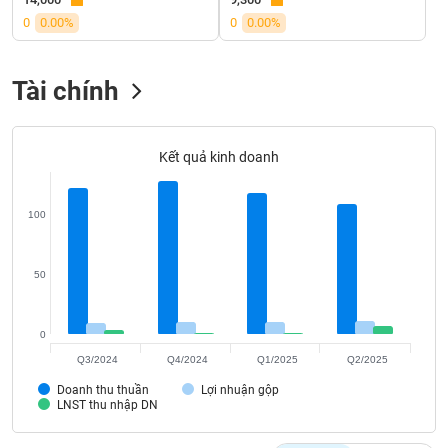
SÓC
0
0.00%
0
0.00%
SỨC
KHỎE
Tài chính
TÀI
Kết quả kinh doanh
CHÍNH
100
CÔNG
50
NGHỆ
THÔNG
TIN
0
Q3/2024
Q4/2024
Q1/2025
Q2/2025
Doanh thu thuần
Lợi nhuận gộp
LNST thu nhập DN
DỊCH