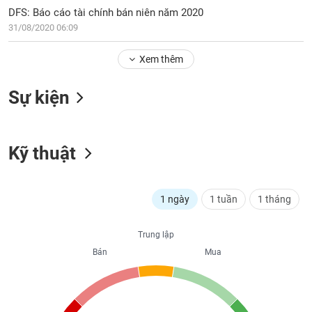
PHIẾU
Hủy
DFS: Báo cáo tài chính bán niên năm 2020
niêm
31/08/2020 06:09
yết
Theo
Xem thêm
CÔNG
dõi
CỤ
đặc
ĐẦU
Sự kiện
biệt
TƯ
Không
được
Kỹ thuật
ký
XUẤT
quỹ
DỮ
LIỆU
Danh
1 ngày
1 tuần
1 tháng
mục
ETF
TIN
Trung lập
Cổ
MỚI
Bán
Mua
phiếu
chi
Ngành
tiết
(-)