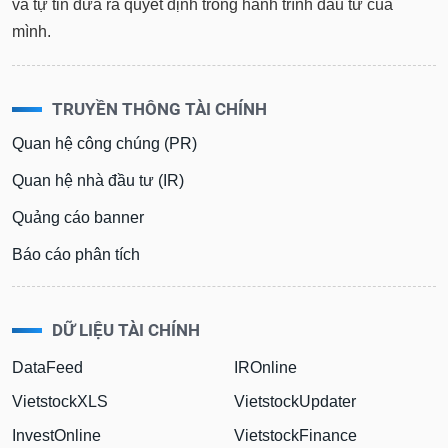
và tự tin đưa ra quyết định trong hành trình đầu tư của
mình.
TRUYỀN THÔNG TÀI CHÍNH
Quan hệ công chúng (PR)
Quan hệ nhà đầu tư (IR)
Quảng cáo banner
Báo cáo phân tích
DỮ LIỆU TÀI CHÍNH
DataFeed
IROnline
VietstockXLS
VietstockUpdater
InvestOnline
VietstockFinance