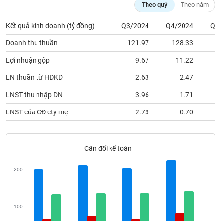
VỤ
Theo quý
Theo năm
TRUYỀN
THÔNG
Kết quả kinh doanh (tỷ đồng)
Q3/2024
Q4/2024
Q1
Doanh thu thuần
121.97
128.33
1
Lợi nhuận gộp
9.67
11.22
TIỆN
LN thuần từ HĐKD
2.63
2.47
ÍCH
LNST thu nhập DN
3.96
1.71
LNST của CĐ cty mẹ
2.73
0.70
BẤT
ĐỘNG
Cân đối kế toán
SẢN
200
Mã
chứng
khoán
(-)
100