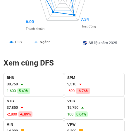
liệu
Tâm
7.34
6.00
lý
TIÊU
Hoạt động
thị
Thanh khoản
DÙNG
trường
KHÔNG
DFS
Ngành
THIẾT
Số liệu năm 2025
YẾU
Xem cùng DFS
BHN
SPM
TIÊU
30,750
9,510
DÙNG
THIẾT
1,600
5.49%
-690
-6.76%
YẾU
STG
VCG
37,850
15,750
-2,800
-6.89%
100
0.64%
VIN
VPW
CHĂM
14,000
9,300