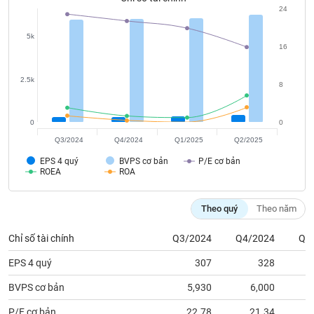
phân
24
tích
(-)
5k
16
Thuật
2.5k
ngữ
8
(-)
0
0
Dịch
Q3/2024
Q4/2024
Q1/2025
Q2/2025
vụ
(-)
EPS 4 quý
BVPS cơ bản
P/E cơ bản
ROEA
ROA
Đào
Theo quý
Theo năm
tạo
Chỉ số tài chính
Q3/2024
Q4/2024
Q1
EPS 4 quý
307
328
BVPS cơ bản
5,930
6,000
Sách
tài
P/E cơ bản
22.78
21.34