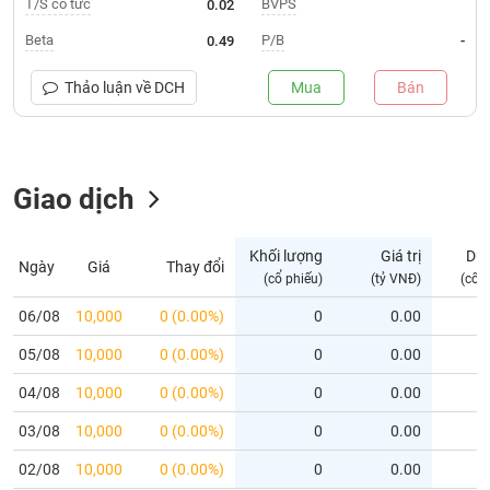
T/S cổ tức
BVPS
0.02
Trạng
Beta
P/B
0.49
-
thái
NGÀNH
cổ
Thảo luận về
DCH
Mua
Bán
phiếu
Quy
DOANH
mô
Giao dịch
NGHIỆP
thị
trường
Niêm
Khối lượng
Giá trị
Dư
Ngày
Giá
Thay đổi
CỔ
yết
(cổ phiếu)
(tỷ VNĐ)
(cổ 
PHIẾU
Niêm
06/08
10,000
0 (0.00%)
0
0.00
yết
05/08
10,000
0 (0.00%)
0
0.00
mới
PHÁI
Niêm
SINH
04/08
10,000
0 (0.00%)
0
0.00
yết
03/08
10,000
0 (0.00%)
0
0.00
bổ
sung
TRÁI
02/08
10,000
0 (0.00%)
0
0.00