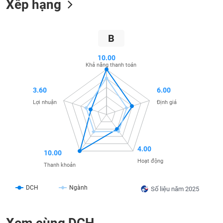
Xếp hạng
SÓC
SỨC
KHỎE
B
10.00
Khả năng thanh toán
TÀI
CHÍNH
3.60
6.00
Lợi nhuận
Định giá
CÔNG
NGHỆ
4.00
10.00
THÔNG
Hoạt động
Thanh khoản
TIN
DCH
Ngành
Số liệu năm 2025
DỊCH