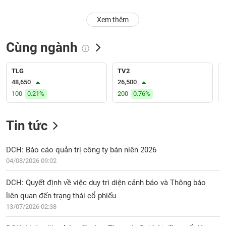
PHIẾU
Hủy
niêm
Xem thêm
yết
Theo
Cùng ngành
CÔNG
dõi
CỤ
đặc
ĐẦU
biệt
TLG
TV2
TƯ
48,650
26,500
Không
100
0.21%
200
0.76%
được
ký
XUẤT
quỹ
Tin tức
DỮ
LIỆU
Danh
mục
DCH: Báo cáo quản trị công ty bán niên 2026
ETF
04/08/2026 09:02
TIN
Cổ
MỚI
DCH: Quyết định về việc duy trì diện cảnh báo và Thông báo
phiếu
liên quan đến trạng thái cổ phiếu
chi
Ngành
13/07/2026 02:38
tiết
(-)