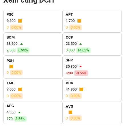
Xem cùng DCH
VỤ
TRUYỀN
THÔNG
PSC
APT
9,300
1,700
0
0.00%
0
0.00%
BCM
CCP
TIỆN
38,600
23,500
ÍCH
2,500
6.93%
3,000
14.63%
SHP
PXH
30,800
0
0.00%
-200
-0.65%
BẤT
TMC
VCR
ĐỘNG
7,000
41,800
SẢN
0
0.00%
0
0.00%
Mã
APG
AVS
chứng
4,950
khoán
(-)
0
0.00%
170
3.56%