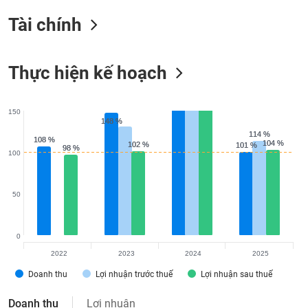
Tất cả
Cổ phiếu
Chỉ số
Chứng chỉ quỹ
Chứng q
Tài chính
Lãnh
đạo
(-)
Thực hiện kế hoạch
Tất cả
Người nội bộ
Người liên quan
Cổ đông lớn
150
148 %
148 %
Tin
114 %
114 %
tức
108 %
108 %
104 %
104 %
102 %
102 %
101 %
101 %
(-)
98 %
98 %
100
Bài
50
viết
của
tác
giả
0
(-)
2022
2023
2024
2025
Doanh thu
Lợi nhuận trước thuế
Lợi nhuận sau thuế
Báo
cáo
Doanh thu
Lợi nhuận