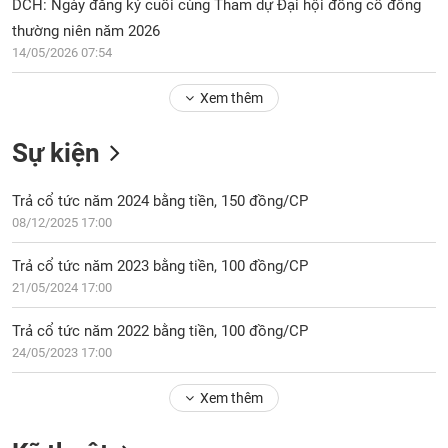
Tổng
DCH: Ngày đăng ký cuối cùng Tham dự Đại hội đồng cổ đông
VS-
quan
SECTOR
thường niên năm 2026
14/05/2026 07:54
Giao
dịch
Xem thêm
Tài
chính
NĂNG
Sự kiện
Phân
LƯỢNG
tích
Trả cổ tức năm 2024 bằng tiền, 150 đồng/CP
kỹ
08/12/2025 17:00
thuật
Hồ
Trả cổ tức năm 2023 bằng tiền, 100 đồng/CP
NGUYÊN
sơ
VẬT
21/05/2024 17:00
doanh
LIỆU
nghiệp
Trả cổ tức năm 2022 bằng tiền, 100 đồng/CP
Tin
24/05/2023 17:00
tức
sự
Xem thêm
CÔNG
kiện
NGHIỆP
Tài