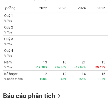
phân
tích
Tỷ đồng
2022
2023
2024
2025
(-)
Quý 1
% YoY
Thuật
Quý 2
ngữ
% YoY
(-)
Quý 3
% YoY
Dịch
Quý 4
vụ
% YoY
(-)
Năm
13
18
21
15
% YoY
+19.98%
+36.86%
+17.97%
-29.41%
Đào
Kế hoạch
12
12
14
15
tạo
% hoàn thành
108%
148%
155%
101%
Báo cáo phân tích
Sách
tài