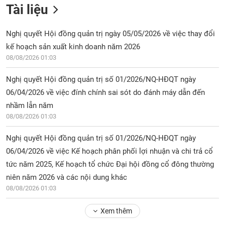
chính
Tài liệu
Nghị quyết Hội đồng quản trị ngày 05/05/2026 về việc thay đổi
kế hoạch sản xuất kinh doanh năm 2026
Công
08/08/2026 01:03
cụ
đầu
Nghị quyết Hội đồng quản trị số 01/2026/NQ-HĐQT ngày
tư
06/04/2026 về việc đính chính sai sót do đánh máy dẫn đến
nhầm lẫn năm
08/08/2026 01:03
Truyền
Nghị quyết Hội đồng quản trị số 01/2026/NQ-HĐQT ngày
thông
tài
06/04/2026 về việc Kế hoạch phân phối lợi nhuận và chi trả cổ
chính
tức năm 2025, Kế hoạch tổ chức Đại hội đồng cổ đông thường
niên năm 2026 và các nội dung khác
08/08/2026 01:03
Dữ
Xem thêm
liệu