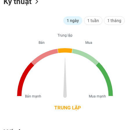
Kỹ thuật
liệu
Tâm
1 ngày
1 tuần
1 tháng
lý
TIÊU
thị
DÙNG
trường
Trung lập
KHÔNG
THIẾT
Bán
Mua
YẾU
TIÊU
DÙNG
THIẾT
YẾU
Bán mạnh
Mua mạnh
TRUNG LẬP
CHĂM