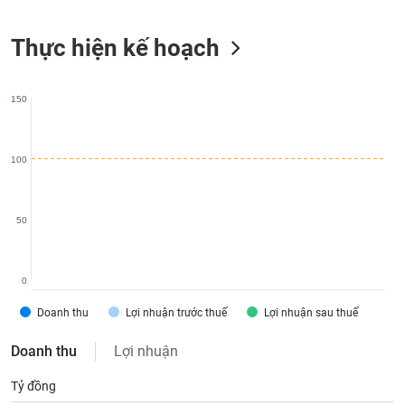
liệu
Thực hiện kế hoạch
Tâm
lý
TIÊU
thị
DÙNG
150
trường
KHÔNG
THIẾT
YẾU
100
50
TIÊU
DÙNG
THIẾT
0
YẾU
Doanh thu
Lợi nhuận trước thuế
Lợi nhuận sau thuế
Doanh thu
Lợi nhuận
Tỷ đồng
CHĂM