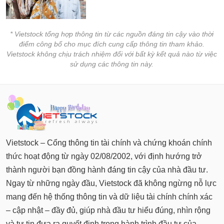
chính
* Vietstock tổng hợp thông tin từ các nguồn đáng tin cậy vào thời
điểm công bố cho mục đích cung cấp thông tin tham khảo.
Công
Vietstock không chịu trách nhiệm đối với bất kỳ kết quả nào từ việc
cụ
sử dụng các thông tin này.
đầu
tư
Truyền
thông
Vietstock – Cổng thông tin tài chính và chứng khoán chính
tài
thức hoạt động từ ngày 02/08/2002, với định hướng trở
chính
thành người bạn đồng hành đáng tin cậy của nhà đầu tư.
Ngay từ những ngày đầu, Vietstock đã không ngừng nỗ lực
mang đến hệ thống thông tin và dữ liệu tài chính chính xác
Dữ
– cập nhật – đầy đủ, giúp nhà đầu tư hiểu đúng, nhìn rộng
liệu
và tự tin đưa ra quyết định trong hành trình đầu tư của