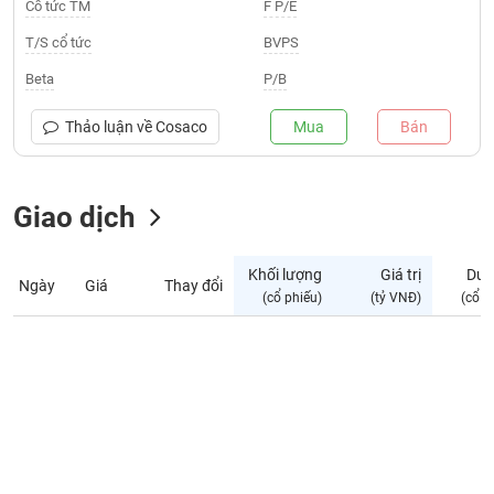
Giá
Cổ tức TM
F P/E
tích
Đặt
T/S cổ tức
BVPS
Biểu
lệnh
đồ
ĐÔNG
Beta
P/B
Nước
tài
DƯƠNG
ngoài
chính
Thảo luận về
Cosaco
Mua
Bán
Tự
TÀI
doanh
CHÍNH
Giao dịch
Ảnh
CÁ
hưởng
NHÂN
chỉ
Khối lượng
Giá trị
Dư 
số
Ngày
Giá
Thay đổi
(cổ phiếu)
(tỷ VNĐ)
(cổ p
Biến
PHÂN
động
TÍCH
cổ
VIETSTOCKFINANCE
phiếu
Giao
dịch
VĨ
nội
MÔ
bộ