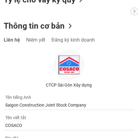
VỤ
TRUYỀN
THÔNG
Thông tin cơ bản
Liên hệ
Niêm yết
Đăng ký kinh doanh
TIỆN
ÍCH
BẤT
CTCP Sài Gòn Xây dựng
ĐỘNG
SẢN
Tên tiếng Anh
Saigon Construction Joint Stock Company
Mã
chứng
Tên viết tắt
khoán
COSACO
(-)