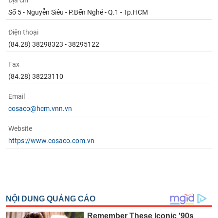
Địa chỉ
Tất cả
Cổ phiếu
Chỉ số
Chứng chỉ quỹ
Chứng q
Số 5 - Nguyễn Siêu - P.Bến Nghé - Q.1 - Tp.HCM
Lãnh
Điện thoại
đạo
(-)
(84.28) 38298323 - 38295122
Tất cả
Người nội bộ
Người liên quan
Cổ đông lớn
Fax
(84.28) 38223110
Tin
Email
tức
(-)
cosaco@hcm.vnn.vn
Website
Bài
https://www.cosaco.com.vn
viết
của
tác
giả
(-)
Báo
cáo