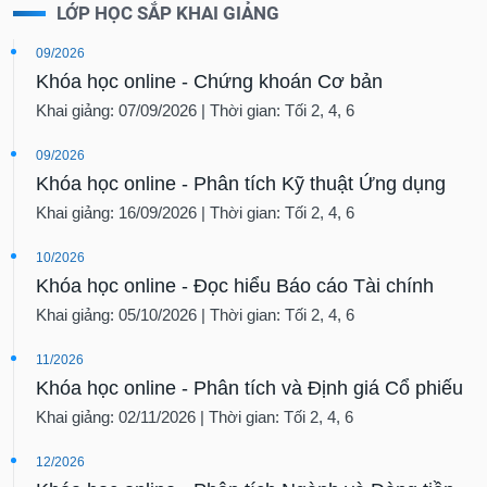
SÓC
LỚP HỌC SẮP KHAI GIẢNG
SỨC
KHỎE
09/2026
Khóa học online - Chứng khoán Cơ bản
Khai giảng: 07/09/2026 | Thời gian: Tối 2, 4, 6
09/2026
TÀI
Khóa học online - Phân tích Kỹ thuật Ứng dụng
CHÍNH
Khai giảng: 16/09/2026 | Thời gian: Tối 2, 4, 6
10/2026
Khóa học online - Đọc hiểu Báo cáo Tài chính
CÔNG
Khai giảng: 05/10/2026 | Thời gian: Tối 2, 4, 6
NGHỆ
THÔNG
11/2026
TIN
Khóa học online - Phân tích và Định giá Cổ phiếu
Khai giảng: 02/11/2026 | Thời gian: Tối 2, 4, 6
12/2026
DỊCH