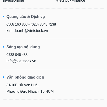
InvestOnline
VietstockFinance
liệu
Tâm
Quảng cáo & Dịch vụ
lý
TIÊU
thị
0908 169 898 - (028) 3848 7238
DÙNG
trường
KHÔNG
kinhdoanh@vietstock.vn
THIẾT
YẾU
Sáng tạo nội dung
0938 046 488
info@vietstock.vn
TIÊU
DÙNG
THIẾT
Văn phòng giao dịch
YẾU
81/10B Hồ Văn Huê,
Phường Đức Nhuận, Tp.HCM
CHĂM