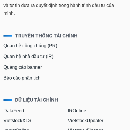
Tổng
VS-
và tự tin đưa ra quyết định trong hành trình đầu tư của
quan
SECTOR
mình.
Giao
dịch
Tài
TRUYỀN THÔNG TÀI CHÍNH
chính
NĂNG
Quan hệ công chúng (PR)
Phân
LƯỢNG
tích
Quan hệ nhà đầu tư (IR)
kỹ
thuật
Quảng cáo banner
Hồ
NGUYÊN
Báo cáo phân tích
sơ
VẬT
doanh
LIỆU
nghiệp
DỮ LIỆU TÀI CHÍNH
Tin
tức
DataFeed
IROnline
sự
CÔNG
kiện
VietstockXLS
VietstockUpdater
NGHIỆP
Tài