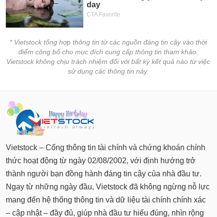
PHIẾU
Hủy
niêm
yết
Theo
* Vietstock tổng hợp thông tin từ các nguồn đáng tin cậy vào thời
CÔNG
dõi
điểm công bố cho mục đích cung cấp thông tin tham khảo.
CỤ
đặc
Vietstock không chịu trách nhiệm đối với bất kỳ kết quả nào từ việc
ĐẦU
biệt
sử dụng các thông tin này.
TƯ
Không
được
ký
XUẤT
quỹ
DỮ
LIỆU
Danh
mục
Vietstock – Cổng thông tin tài chính và chứng khoán chính
ETF
thức hoạt động từ ngày 02/08/2002, với định hướng trở
TIN
Cổ
MỚI
thành người bạn đồng hành đáng tin cậy của nhà đầu tư.
phiếu
Ngay từ những ngày đầu, Vietstock đã không ngừng nỗ lực
chi
Ngành
tiết
mang đến hệ thống thông tin và dữ liệu tài chính chính xác
(-)
– cập nhật – đầy đủ, giúp nhà đầu tư hiểu đúng, nhìn rộng