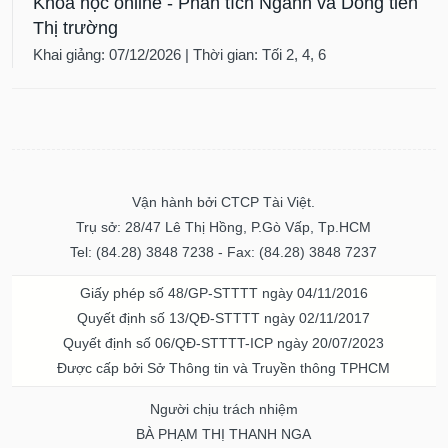
Khóa học online - Phân tích Ngành và Dòng tiền
VỤ
Thị trường
TRUYỀN
THÔNG
Khai giảng: 07/12/2026 | Thời gian: Tối 2, 4, 6
TIỆN
ÍCH
Vận hành bởi CTCP Tài Việt.
Trụ sở: 28/47 Lê Thị Hồng, P.Gò Vấp, Tp.HCM
Tel: (84.28) 3848 7238 - Fax: (84.28) 3848 7237
BẤT
Giấy phép số 48/GP-STTTT ngày 04/11/2016
ĐỘNG
SẢN
Quyết định số 13/QĐ-STTTT ngày 02/11/2017
Quyết định số 06/QĐ-STTTT-ICP ngày 20/07/2023
Mã
Được cấp bởi Sở Thông tin và Truyền thông TPHCM
chứng
khoán
Người chịu trách nhiệm
(-)
BÀ PHẠM THỊ THANH NGA