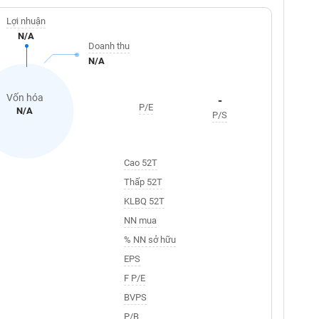
Lợi nhuận
N/A
Doanh thu
N/A
Vốn hóa
-
P/E
N/A
P/S
Cao 52T
Thấp 52T
KLBQ 52T
NN mua
% NN sở hữu
EPS
F P/E
BVPS
P/B