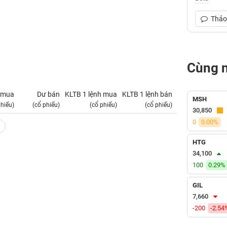
Thảo 
Cùng 
 mua
Dư bán
KLTB 1 lệnh mua
KLTB 1 lệnh bán
NN mua
MSH
phiếu)
(cổ phiếu)
(cổ phiếu)
(cổ phiếu)
(tỷ VNĐ)
30,850
0
0.00%
HTG
34,100
100
0.29%
GIL
7,660
-200
-2.54