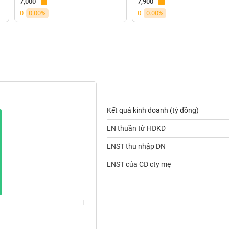
7,000
7,900
0
0.00%
0
0.00%
Kết quả kinh doanh (tỷ đồng)
LN thuần từ HĐKD
LNST thu nhập DN
LNST của CĐ cty mẹ