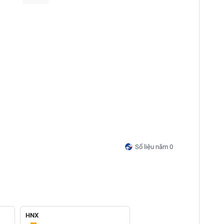
Số liệu năm 0
HNX