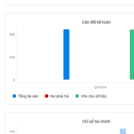
Cân đối kế toán
TIÊU
DÙNG
500
KHÔNG
THIẾT
YẾU
250
0
TIÊU
Q2/2014
DÙNG
THIẾT
Tổng tài sản
Nợ phải trả
Vốn chủ sỡ hữu
YẾU
Chỉ số tài chính
CHĂM
10k