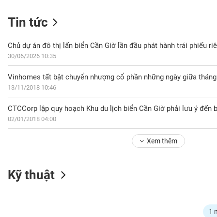
Tin tức
NGÀNH
Chủ dự án đô thị lấn biển Cần Giờ lần đầu phát hành trái phiếu riê
30/06/2026 10:35
Vinhomes tất bật chuyển nhượng cổ phần những ngày giữa tháng
DOANH
13/11/2018 10:46
NGHIỆP
CTCCorp lập quy hoạch Khu du lịch biển Cần Giờ phải lưu ý đến b
02/01/2018 04:00
CỔ
PHIẾU
Xem thêm
PHÁI
Kỹ thuật
SINH
TRÁI
1 