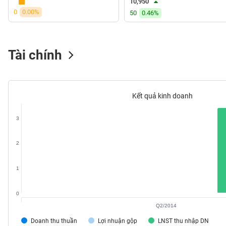
10,950
VS-
0
0.00%
50
0.46%
SECTOR
Tài chính
NĂNG
LƯỢNG
Kết quả kinh doanh
3
NGUYÊN
2
VẬT
LIỆU
1
0
Q2/2014
CÔNG
Doanh thu thuần
Lợi nhuận gộp
LNST thu nhập DN
NGHIỆP