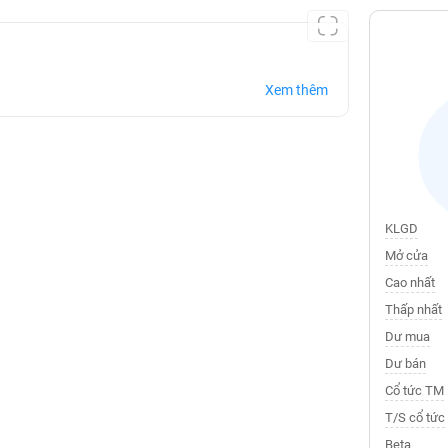
Xem thêm
KLGD
Mở cửa
Cao nhất
Thấp nhất
Dư mua
Dư bán
Cổ tức TM
T/S cổ tức
Beta