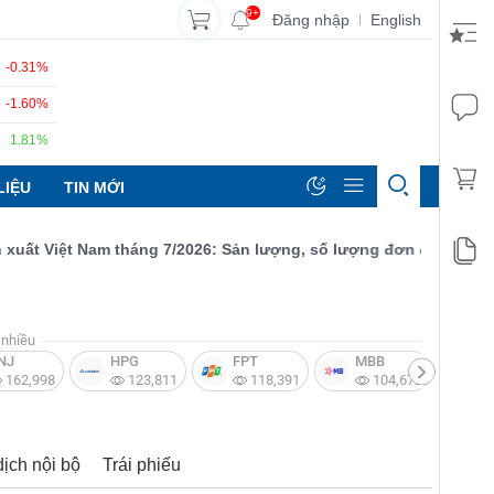
9+
Đăng nhập
English
|
-0.31%
-1.60%
1.81%
LIỆU
TIN MỚI
 Việt Nam tháng 7/2026: Sản lượng, số lượng đơn đặt hàng mới v
nhiều
NJ
HPG
FPT
MBB
V
162,998
123,811
118,391
104,672
dịch nội bộ
Trái phiếu