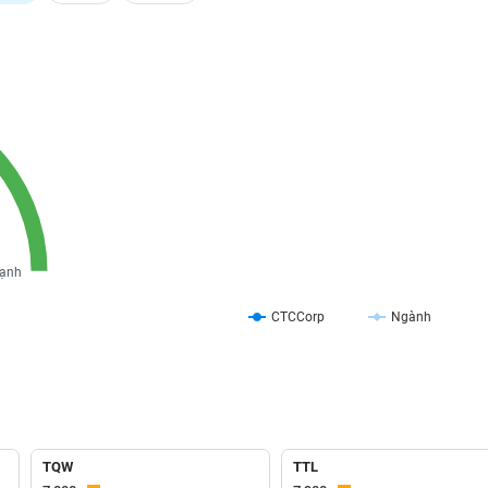
ạnh
CTCCorp
Ngành
TQW
TTL