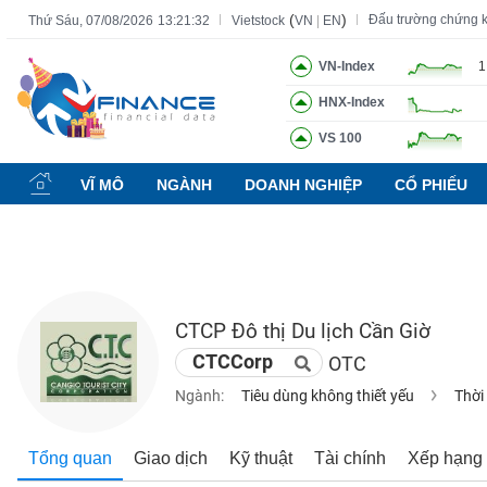
(
)
Đấu trường chứng 
Thứ Sáu, 07/08/2026
13:21:33
Vietstock
VN
|
EN
VN-Index
1
HNX-Index
Tất cả
Tính năng
Ngành
Mã chứng khoán
Lãnh đạ
VS 100
Tính
năng
VĨ MÔ
NGÀNH
DOANH NGHIỆP
CỔ PHIẾU
(-)
VIETSTOCK
CTCP Đô thị Du lịch Cần Giờ
CHỨNG
CTCCorp
OTC
KHOÁN
Ngành:
Tiêu dùng không thiết yếu
Thời
DOANH
Tổng quan
Giao dịch
Kỹ thuật
Tài chính
Xếp hạng
NGHIỆP