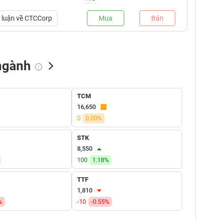
luận về
CTCCorp
Mua
Bán
ngành
NN bán
Tự doanh mua
Tự doanh bán
TCM
(tỷ VNĐ)
(tỷ VNĐ)
(tỷ VNĐ)
16,650
0
0.00%
STK
8,550
100
1.18%
TTF
1,810
%
-10
-0.55%