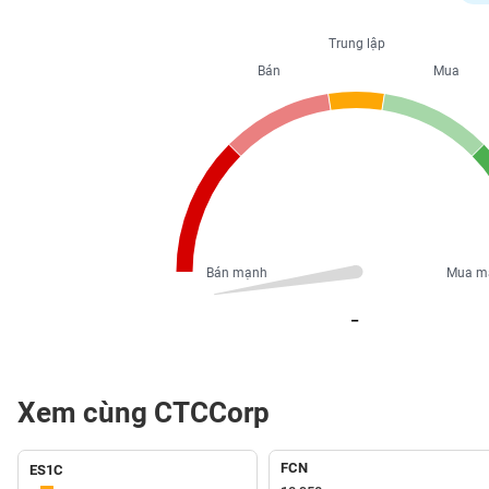
PHIẾU
Trung lập
Bán
Mua
CÔNG
CỤ
ĐẦU
TƯ
XUẤT
DỮ
Bán mạnh
Mua m
LIỆU
_
TIN
MỚI
Xem cùng CTCCorp
Ngành
(-)
FCN
ES1C