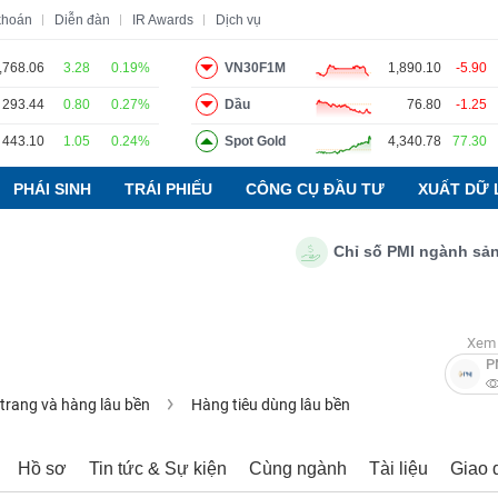
khoán
Diễn đàn
IR Awards
Dịch vụ
,768.06
3.28
0.19%
VN30F1M
1,890.10
-5.90
293.44
0.80
0.27%
Dầu
76.80
-1.25
o
Tin tức
Báo cáo phân tích
Thuật ngữ
Dịch vụ
443.10
1.05
0.24%
Spot Gold
4,340.78
77.30
PHÁI SINH
TRÁI PHIẾU
CÔNG CỤ ĐẦU TƯ
XUẤT DỮ 
Chỉ số PMI ngành sản xuất
Xem 
P
 trang và hàng lâu bền
Hàng tiêu dùng lâu bền
Hồ sơ
Tin tức & Sự kiện
Cùng ngành
Tài liệu
Giao 