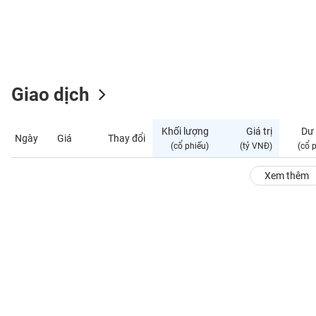
GIỚI
ĐÔNG
DƯƠNG
Giao dịch
TÀI
CHÍNH
Khối lượng
Giá trị
Dư
Ngày
Giá
Thay đổi
CÁ
(cổ phiếu)
(tỷ VNĐ)
(cổ 
NHÂN
Xem thêm
PHÂN
TÍCH
VIETSTOCKFINANCE
VĨ
MÔ