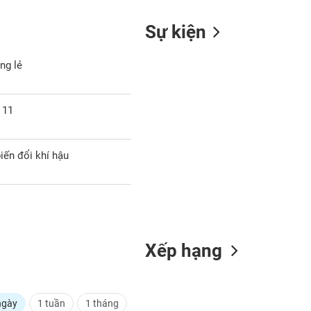
Sự kiện
ng lẻ
 11
iến đổi khí hậu
Xếp hạng
ngày
1 tuần
1 tháng