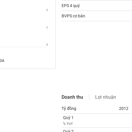
EPS 4 quý
2
BVPS cơ bản
1
0
ROA
Doanh thu
Lợi nhuận
Tỷ đồng
2012
Quý 1
% YoY
Quý 2