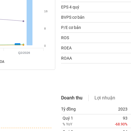
EPS 4 quý
16
BVPS cơ bản
P/E cơ bản
8
ROS
0
ROEA
Q2/2026
ROAA
ROA
Doanh thu
Lợi nhuận
Tỷ đồng
2023
Quý 1
93
% YoY
-68.90%