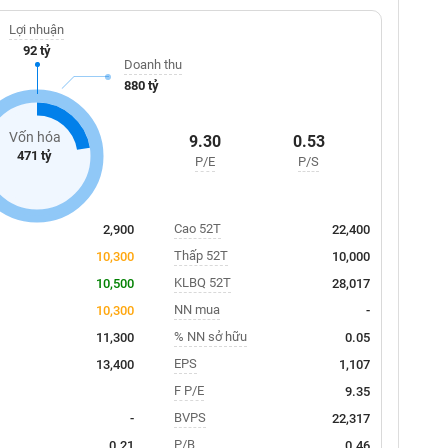
Lợi nhuận
92 tỷ
Doanh thu
880 tỷ
Vốn hóa
9.30
0.53
471 tỷ
P/E
P/S
Cao 52T
2,900
22,400
Thấp 52T
10,300
10,000
KLBQ 52T
10,500
28,017
NN mua
10,300
-
% NN sở hữu
11,300
0.05
EPS
13,400
1,107
F P/E
9.35
BVPS
-
22,317
P/B
0.21
0.46