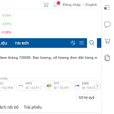
9+
Đăng nhập
English
|
0.53%
3.97%
-0.26%
LIỆU
TIN MỚI
háng 7/2026: Sản lượng, số lượng đơn đặt hàng mới và xuất khẩu
nhiều
NJ
HPG
FPT
MBB
V
162,998
123,811
118,391
104,672
GD ký quỹ
dịch nội bộ
Trái phiếu