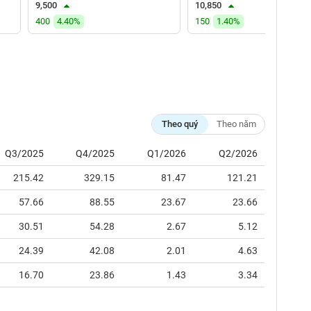
9,500
10,850
400
4.40%
150
1.40%
Theo quý
Theo năm
Q3/2025
Q4/2025
Q1/2026
Q2/2026
215.42
329.15
81.47
121.21
57.66
88.55
23.67
23.66
30.51
54.28
2.67
5.12
24.39
42.08
2.01
4.63
16.70
23.86
1.43
3.34