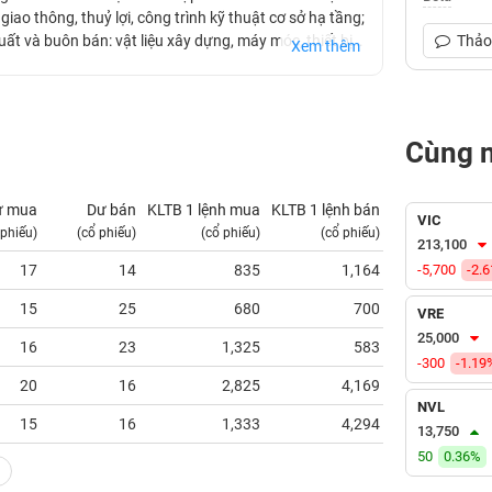
iao thông, thuỷ lợi, công trình kỹ thuật cơ sở hạ tầng;
 xuất và buôn bán: vật liệu xây dựng, máy móc, thiết bị
Thảo 
Xem thêm
t của Công ty bao gồm: Tòa nhà Hud Tower - Lê Văn
Trường Cao đăng xây dựng số 1, Hà Đông; Khu đô thị
K27 tại khu đô thị mới Vân Canh, khu nhà thấp tầng
Viglacera Tower...
Cùng 
ư mua
Dư bán
KLTB 1 lệnh mua
KLTB 1 lệnh bán
NN mua
VIC
 phiếu)
(cổ phiếu)
(cổ phiếu)
(cổ phiếu)
(tỷ VNĐ)
213,100
17
14
835
1,164
-5,700
0.00
-2.
15
25
680
700
0.00
VRE
25,000
16
23
1,325
583
0.00
-300
-1.19
20
16
2,825
4,169
0.00
NVL
15
16
1,333
4,294
0.00
13,750
50
0.36%