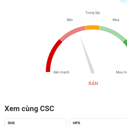
PHIẾU
Trung lập
Bán
Mua
CÔNG
CỤ
ĐẦU
TƯ
XUẤT
DỮ
Bán mạnh
Mua m
LIỆU
BÁN
TIN
MỚI
Xem cùng CSC
Ngành
(-)
SHS
HPG