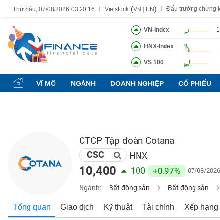
(
)
Đấu trường chứng 
Thứ Sáu, 07/08/2026
03:20:17
Vietstock
VN
|
EN
VN-Index
1
HNX-Index
Tất cả
Tính năng
Ngành
Mã chứng khoán
Lãnh đạ
VS 100
Tính
năng
VĨ MÔ
NGÀNH
DOANH NGHIỆP
CỔ PHIẾU
(-)
VIETSTOCK
CTCP Tập đoàn Cotana
CSC
CHỨNG
HNX
KHOÁN
10,400
100
+0.97%
07/08/2026
Ngành:
Bất động sản
Bất động sản
DOANH
Tổng quan
Giao dịch
Kỹ thuật
Tài chính
Xếp hạng
NGHIỆP