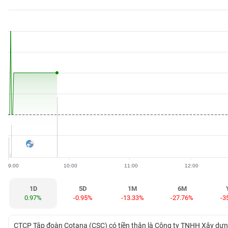
BẤT
ĐỘNG
SẢN
TÀI
CHÍNH
HÀNG
HÓA
9:00
10:00
11:00
12:00
KINH
TẾ
1D
5D
1M
6M
0.97%
-0.95%
-13.33%
-27.76%
-3
THẾ
CTCP Tập đoàn Cotana (CSC) có tiền thân là Công ty TNHH Xây d