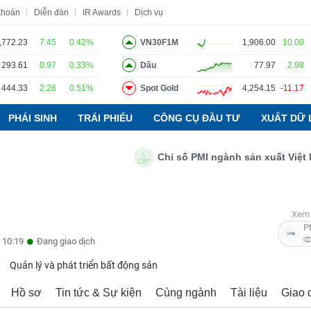
khoán
Diễn đàn
IR Awards
Dịch vụ
,772.23
7.45
0.42%
VN30F1M
1,906.00
10.00
293.61
0.97
0.33%
Dầu
77.97
2.98
o
Tin tức
Báo cáo phân tích
Thuật ngữ
Dịch vụ
444.33
2.28
0.51%
Spot Gold
4,254.15
-11.17
PHÁI SINH
TRÁI PHIẾU
CÔNG CỤ ĐẦU TƯ
XUẤT DỮ 
Chỉ số PMI ngành sản xuất Việt Nam t
Xem 
P
 10:19
Đang giao dịch
Quản lý và phát triển bất động sản
Hồ sơ
Tin tức & Sự kiện
Cùng ngành
Tài liệu
Giao 