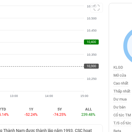
10,550
10,500
10,450
10,400
10,400
10,350
10,300
10,300
KLGD
Mở cửa
10,250
Cao nhất
Thấp nhất
13:00
14:00
15:00
Dư mua
Dư bán
YTD
1Y
5Y
ALL
5.14%
-52.24%
-74.25%
239.48%
Cổ tức TM
T/S cổ tức
ựng Thành Nam được thành lập năm 1993. CSC hoạt
Beta