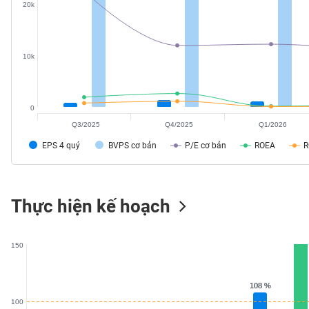
20k
SÓC
SỨC
KHỎE
10k
TÀI
0
CHÍNH
Q3/2025
Q4/2025
Q1/2026
EPS 4 quý
BVPS cơ bản
P/E cơ bản
ROEA
CÔNG
Thực hiện kế hoạch
NGHỆ
THÔNG
TIN
150
108 %
108 %
100
DỊCH