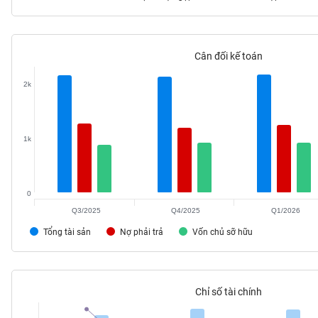
Cân đối kế toán
TIÊU
DÙNG
2k
KHÔNG
THIẾT
YẾU
1k
0
TIÊU
DÙNG
Q3/2025
Q4/2025
Q1/2026
THIẾT
Tổng tài sản
Nợ phải trả
Vốn chủ sỡ hữu
YẾU
Chỉ số tài chính
CHĂM