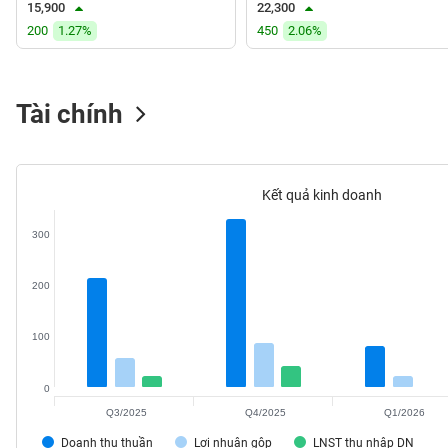
15,900
22,300
VS-
200
1.27%
450
2.06%
SECTOR
Tài chính
NĂNG
LƯỢNG
Kết quả kinh doanh
300
NGUYÊN
200
VẬT
LIỆU
100
0
Q3/2025
Q4/2025
Q1/2026
CÔNG
NGHIỆP
Doanh thu thuần
Lợi nhuận gộp
LNST thu nhập DN