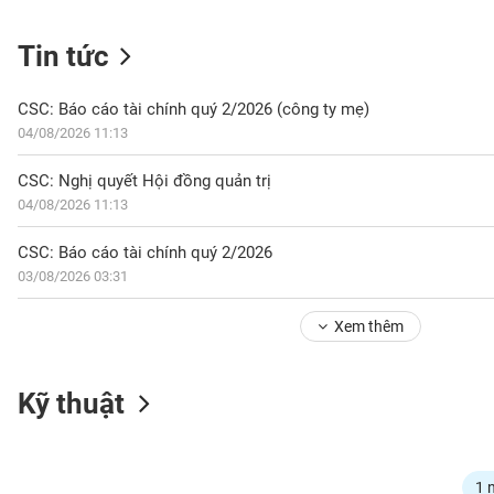
Tin tức
NGÀNH
CSC: Báo cáo tài chính quý 2/2026 (công ty mẹ)
04/08/2026 11:13
DOANH
CSC: Nghị quyết Hội đồng quản trị
NGHIỆP
04/08/2026 11:13
CSC: Báo cáo tài chính quý 2/2026
03/08/2026 03:31
CỔ
PHIẾU
Xem thêm
PHÁI
Kỹ thuật
SINH
TRÁI
1 