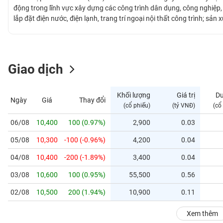
GIỚI
động trong lĩnh vực xây dựng các công trình dân dụng, công nghiệp, g
lắp đặt điện nước, điện lạnh, trang trí ngoại nội thất công trình; sản
xây dựng...; môi giới và kinh doanh bất động sản. Các dự án nổi bậ
ĐÔNG
Lương, Hà Nội; Khu đô thị mới Đặng Xá, Gia Lâm, Hà Nội; Ký túc xá 
DƯƠNG
mới Đông Sơn Thanh Hóa; các dự án đầu tư nhà ở thấp tầng BT08, L
Nơ - 05B Việt Hưng, nhà ở chung cư cao tầng CT17, khu nhà cao cấp 
Giao dịch
TÀI
CHÍNH
Khối lượng
Giá trị
D
Ngày
Giá
Thay đổi
CÁ
(cổ phiếu)
(tỷ VNĐ)
(cổ
NHÂN
06/08
10,400
100 (0.97%)
2,900
0.03
05/08
10,300
-100 (-0.96%)
4,200
0.04
PHÂN
TÍCH
04/08
10,400
-200 (-1.89%)
3,400
0.04
VIETSTOCKFINANCE
03/08
10,600
100 (0.95%)
55,500
0.56
02/08
10,500
200 (1.94%)
10,900
0.11
VĨ
Xem thêm
MÔ