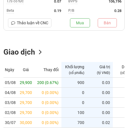
T/S cổ tức
BVPS
0.07
106,196
Trạng
Beta
P/B
0.19
0.28
thái
NGÀNH
cổ
Thảo luận về
CNC
Mua
Bán
phiếu
Quy
DOANH
mô
Giao dịch
NGHIỆP
thị
trường
Niêm
Khối lượng
Giá trị
Dư
Ngày
Giá
Thay đổi
CỔ
yết
(cổ phiếu)
(tỷ VNĐ)
(cổ 
PHIẾU
Niêm
05/08
29,900
200 (0.67%)
900
0.03
yết
04/08
29,700
0 (0.00%)
0
0.00
mới
PHÁI
Niêm
SINH
03/08
29,700
0 (0.00%)
0
0.00
yết
02/08
29,700
0 (0.00%)
100
0.00
bổ
sung
TRÁI
30/07
30,000
0 (0.00%)
700
0.02