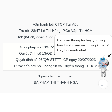
Vận hành bởi CTCP Tài Việt.
Trụ sở: 28/47 Lê Thị Hồng, P.Gò Vấp, Tp.HCM
Tel: (84.28) 3848 7238 - Fax: (84.28) 3848 7237
Bạn cần thông tin hay ý tưởng
hay lời khuyên về chứng khoán?
Giấy phép số 48/GP-STTTT ngày 04/11/2016
Hãy hỏi mình nhé!
Quyết định số 13/QĐ-STTTT ngày 02/11/2017
Quyết định số 06/QĐ-STTTT-ICP ngày 20/07/2023
Được cấp bởi Sở Thông tin và Truyền thông TPHCM
Người chịu trách nhiệm
BÀ PHẠM THỊ THANH NGA
Về chúng tôi
Quảng cáo & Dịch vụ
© Bản quyền thuộc về Vietstock