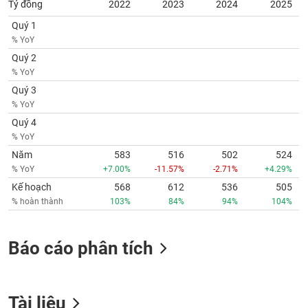
Tỷ đồng
2022
2023
2024
2025
phân
tích
Quý 1
(-)
% YoY
Quý 2
Thuật
% YoY
ngữ
Quý 3
(-)
% YoY
Quý 4
Dịch
% YoY
vụ
Năm
583
516
502
524
(-)
% YoY
+7.00%
-11.57%
-2.71%
+4.29%
Kế hoạch
568
612
536
505
% hoàn thành
103%
84%
94%
104%
Đào
tạo
Báo cáo phân tích
Sách
tài
Tài liệu