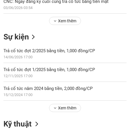
Tổng
CNC: Ngày đăng ký cuối cùng trả cổ tức bằng tiền mặt
VS-
quan
03/06/2026 03:54
SECTOR
Giao
Xem thêm
dịch
Tài
Sự kiện
chính
NĂNG
Phân
LƯỢNG
Trả cổ tức đợt 2/2025 bằng tiền, 1,000 đồng/CP
tích
14/06/2026 17:00
kỹ
thuật
Trả cổ tức đợt 1/2025 bằng tiền, 1,000 đồng/CP
Hồ
12/11/2025 17:00
NGUYÊN
sơ
VẬT
doanh
Trả cổ tức năm 2024 bằng tiền, 2,000 đồng/CP
LIỆU
nghiệp
15/12/2024 17:00
Tin
tức
Xem thêm
sự
CÔNG
kiện
Kỹ thuật
NGHIỆP
Tài