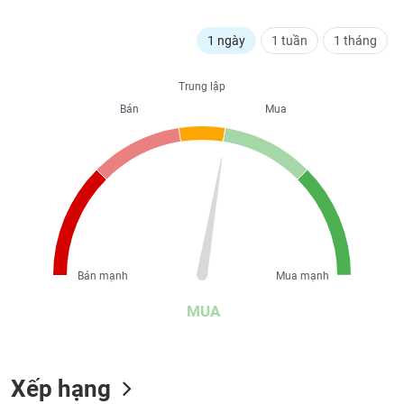
liệu
1 ngày
1 tuần
1 tháng
Tâm
lý
TIÊU
Trung lập
thị
DÙNG
trường
Bán
Mua
KHÔNG
THIẾT
YẾU
TIÊU
DÙNG
Bán mạnh
Mua mạnh
THIẾT
YẾU
MUA
Xếp hạng
CHĂM