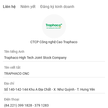
tài
chính
Liên hệ
Niêm yết
Đăng ký kinh doanh
CTCP Công nghệ Cao Traphaco
Tên tiếng Anh
Traphaco High Tech Joint Stock Company
Tên viết tắt
TRAPHACO CNC
Địa chỉ
Số 140-142-144 Khu A Địa Chất - X. Như Quỳnh - T. Hưng Yên
Điện thoại
(84.221) 399 1828 - 379 1283