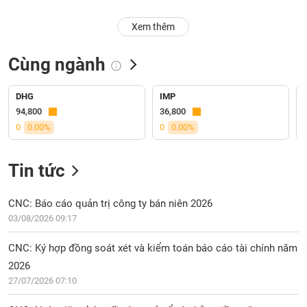
PHIẾU
Hủy
niêm
Xem thêm
yết
Theo
Cùng ngành
CÔNG
dõi
CỤ
đặc
ĐẦU
biệt
DHG
IMP
TƯ
94,800
36,800
Không
0
0.00%
0
0.00%
được
ký
XUẤT
quỹ
Tin tức
DỮ
LIỆU
Danh
mục
CNC: Báo cáo quản trị công ty bán niên 2026
ETF
03/08/2026 09:17
TIN
Cổ
MỚI
CNC: Ký hợp đồng soát xét và kiểm toán báo cáo tài chính năm
phiếu
2026
chi
Ngành
27/07/2026 07:10
tiết
(-)