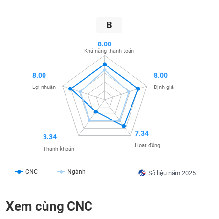
SÓC
SỨC
B
KHỎE
8.00
Khả năng thanh toán
TÀI
8.00
8.00
CHÍNH
Lợi nhuận
Định giá
CÔNG
7.34
3.34
NGHỆ
Hoạt động
Thanh khoản
THÔNG
TIN
CNC
Ngành
Số liệu năm 2025
Xem cùng CNC
DỊCH