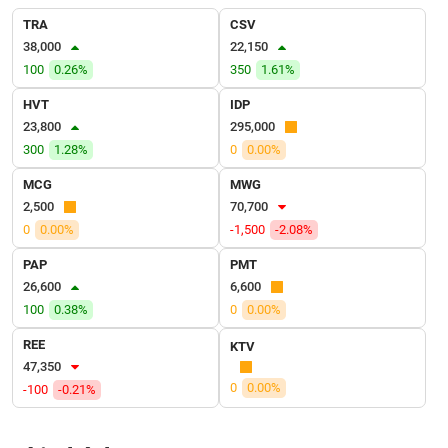
VỤ
TRA
CSV
TRUYỀN
38,000
22,150
THÔNG
100
0.26%
350
1.61%
HVT
IDP
23,800
295,000
TIỆN
300
1.28%
0
0.00%
ÍCH
MCG
MWG
2,500
70,700
0
0.00%
-1,500
-2.08%
PAP
PMT
BẤT
26,600
6,600
ĐỘNG
100
0.38%
0
0.00%
SẢN
REE
KTV
Mã
47,350
chứng
0
0.00%
-100
-0.21%
khoán
(-)