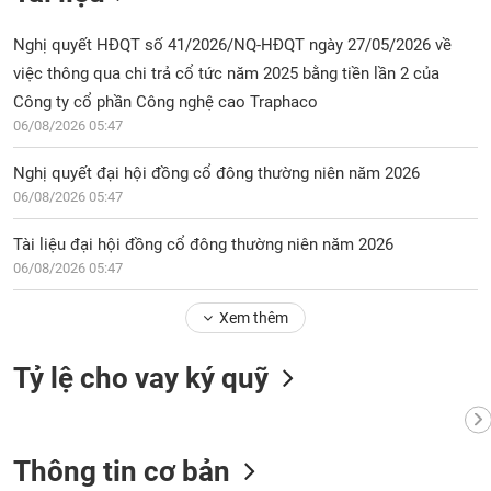
chính
Nghị quyết HĐQT số 41/2026/NQ-HĐQT ngày 27/05/2026 về
việc thông qua chi trả cổ tức năm 2025 bằng tiền lần 2 của
Công ty cổ phần Công nghệ cao Traphaco
Công
06/08/2026 05:47
cụ
đầu
Nghị quyết đại hội đồng cổ đông thường niên năm 2026
tư
06/08/2026 05:47
Tài liệu đại hội đồng cổ đông thường niên năm 2026
06/08/2026 05:47
Truyền
thông
Xem thêm
tài
chính
Tỷ lệ cho vay ký quỹ
Dữ
Thông tin cơ bản
liệu