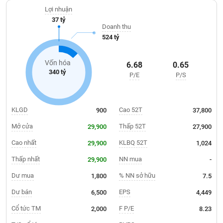
Giá
Traphaco được đánh giá là có hệ thống phân phối mạnh thứ 2
tích
Lợi nhuận
trong số các công ty dược trong nước. Hiện nay, Công ty có hơn
Đặt
37 tỷ
Biểu
30 chủng loại sản phẩm đang lưu hành.
lệnh
Doanh thu
đồ
ĐÔNG
524 tỷ
Nước
tài
DƯƠNG
ngoài
chính
Vốn hóa
6.68
0.65
Tự
340 tỷ
P/E
P/S
TÀI
doanh
CHÍNH
Ảnh
CÁ
hưởng
NHÂN
KLGD
Cao 52T
900
37,800
chỉ
số
Mở cửa
Thấp 52T
29,900
27,900
Biến
Cao nhất
KLBQ 52T
29,900
1,024
PHÂN
động
TÍCH
Thấp nhất
NN mua
29,900
-
cổ
VIETSTOCKFINANCE
phiếu
Dư mua
% NN sở hữu
1,800
7.5
Giao
Dư bán
EPS
6,500
4,449
dịch
Cổ tức TM
F P/E
2,000
8.23
VĨ
nội
MÔ
bộ