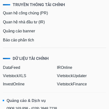
TRUYỀN THÔNG TÀI CHÍNH
Quan hệ công chúng (PR)
Quan hệ nhà đầu tư (IR)
Quảng cáo banner
Báo cáo phân tích
DỮ LIỆU TÀI CHÍNH
DataFeed
IROnline
VietstockXLS
VietstockUpdater
InvestOnline
VietstockFinance
Quảng cáo & Dịch vụ
0908 169 898 - (028) 3848 7238