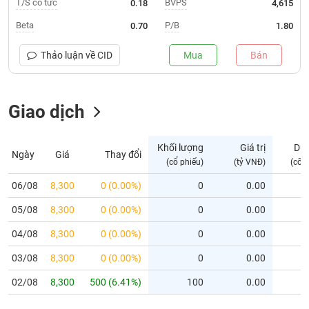
T/S cổ tức
BVPS
0.18
4,615
Trạng
Beta
P/B
0.70
1.80
thái
NGÀNH
cổ
Thảo luận về
CID
Mua
Bán
phiếu
Quy
Giao dịch
DOANH
mô
NGHIỆP
thị
trường
Khối lượng
Giá trị
Dư
Ngày
Giá
Thay đổi
Niêm
(cổ phiếu)
(tỷ VNĐ)
(cổ 
CỔ
yết
PHIẾU
06/08
8,300
0 (0.00%)
0
0.00
Niêm
05/08
yết
8,300
0 (0.00%)
0
0.00
mới
PHÁI
04/08
8,300
0 (0.00%)
0
0.00
Niêm
SINH
03/08
8,300
0 (0.00%)
0
0.00
yết
bổ
02/08
8,300
500 (6.41%)
100
0.00
sung
TRÁI