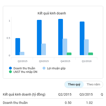
Tất cả
Cổ phiếu
Chỉ số
Chứng chỉ quỹ
Chứng q
Kết quả kinh doanh
Lãnh
đạo
(-)
1
Tất cả
Người nội bộ
Người liên quan
Cổ đông lớn
0.5
Tin
tức
(-)
0
Q2/2015
Q3/2015
Q4/2015
Q1/2016
Bài
Doanh thu thuần
Lợi nhuận gộp
viết
LNST thu nhập DN
của
tác
giả
Theo quý
Theo năm
(-)
Kết quả kinh doanh (tỷ đồng)
Q2/2015
Q3/2015
Q4
Báo
Doanh thu thuần
0.50
1.02
cáo