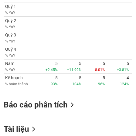
Quý 1
% YoY
Quý 2
% YoY
Quý 3
% YoY
Quý 4
% YoY
Năm
5
5
5
5
% YoY
+2.45%
+11.99%
-8.01%
+3.81%
Kế hoạch
5
5
5
4
% hoàn thành
93%
104%
96%
124%
Báo cáo phân tích
Tài liệu