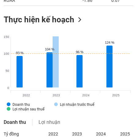
ROAA
-1.86
0.07
Thực hiện kế hoạch
150
124 %
124 %
104 %
104 %
96 %
96 %
93 %
93 %
100
50
0
2022
2023
2024
2025
Doanh thu
Lợi nhuận trước thuế
Lợi nhuận sau thuế
Doanh thu
Lợi nhuận
Tỷ đồng
2022
2023
2024
2025