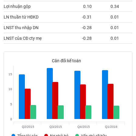
phân
Lợi nhuận gộp
0.10
0.34
tích
(-)
LN thuần từ HĐKD
-0.31
0.01
LNST thu nhập DN
-0.28
0.01
Thuật
ngữ
LNST của CĐ cty mẹ
-0.28
0.01
(-)
Dịch
Cân đối kế toán
vụ
(-)
15
Đào
10
tạo
5
0
Sách
Q2/2015
Q3/2015
Q4/2015
Q1/2016
tài
Tổng tài sản