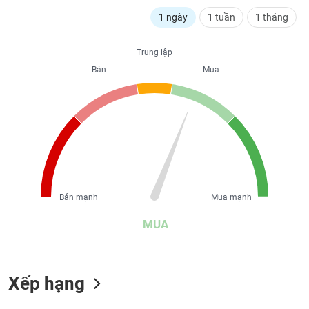
liệu
1 ngày
1 tuần
1 tháng
Tâm
lý
Trung lập
TIÊU
thị
Bán
Mua
DÙNG
trường
KHÔNG
THIẾT
YẾU
TIÊU
Bán mạnh
Mua mạnh
DÙNG
THIẾT
MUA
YẾU
Xếp hạng
CHĂM