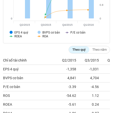
tài
0.8
chính
0
0
Q2/2015
Q3/2015
Q4/2015
Q1/2016
EPS 4 quý
BVPS cơ bản
P/E cơ bản
ROEA
ROA
Theo quý
Theo năm
Chỉ số tài chính
Q2/2015
Q3/2015
Q4
EPS 4 quý
-1,358
-1,031
BVPS cơ bản
4,841
4,704
P/E cơ bản
-3.39
-4.56
ROS
-54.62
1.12
ROEA
-5.61
0.24