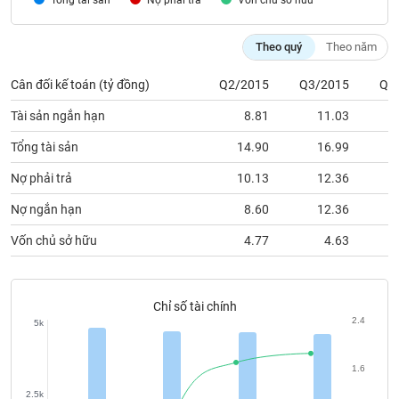
Nợ phải trả
Vốn chủ sỡ hữu
chính
Theo quý
Theo năm
Cân đối kế toán (tỷ đồng)
Q2/2015
Q3/2015
Q4
Công
cụ
Tài sản ngắn hạn
8.81
11.03
đầu
tư
Tổng tài sản
14.90
16.99
Nợ phải trả
10.13
12.36
Nợ ngắn hạn
8.60
12.36
Truyền
Vốn chủ sở hữu
4.77
4.63
thông
tài
chính
Chỉ số tài chính
2.4
5k
Dữ
1.6
liệu
2.5k