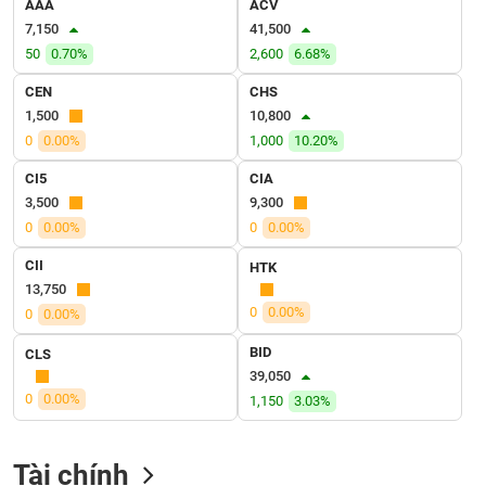
AAA
ACV
VỤ
7,150
41,500
TRUYỀN
THÔNG
50
0.70%
2,600
6.68%
CEN
CHS
1,500
10,800
0
0.00%
1,000
10.20%
TIỆN
CI5
CIA
ÍCH
3,500
9,300
0
0.00%
0
0.00%
CII
HTK
13,750
BẤT
0
0.00%
0
0.00%
ĐỘNG
SẢN
BID
CLS
39,050
Mã
0
0.00%
1,150
3.03%
chứng
khoán
(-)
Tài chính