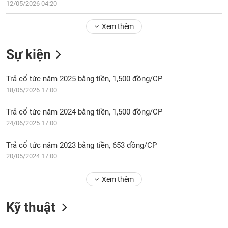
Tổng
12/05/2026 04:20
VS-
quan
SECTOR
Xem thêm
Giao
dịch
Sự kiện
Tài
chính
NĂNG
Trả cổ tức năm 2025 bằng tiền, 1,500 đồng/CP
Phân
LƯỢNG
18/05/2026 17:00
tích
kỹ
Trả cổ tức năm 2024 bằng tiền, 1,500 đồng/CP
thuật
24/06/2025 17:00
Hồ
NGUYÊN
sơ
Trả cổ tức năm 2023 bằng tiền, 653 đồng/CP
VẬT
doanh
20/05/2024 17:00
LIỆU
nghiệp
Tin
Xem thêm
tức
sự
Kỹ thuật
CÔNG
kiện
NGHIỆP
Tài