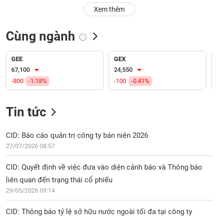
PHIẾU
Hủy
Xem thêm
niêm
yết
Cùng ngành
Theo
CÔNG
dõi
CỤ
đặc
GEE
GEX
ĐẦU
biệt
67,100
24,550
TƯ
-800
-1.18%
-100
-0.41%
Không
được
ký
Tin tức
XUẤT
quỹ
DỮ
LIỆU
Danh
CID: Báo cáo quản trị công ty bán niên 2026
mục
27/07/2026 08:57
ETF
TIN
CID: Quyết định về việc đưa vào diện cảnh báo và Thông báo
Cổ
MỚI
liên quan đến trạng thái cổ phiếu
phiếu
29/05/2026 09:14
chi
Ngành
tiết
(-)
CID: Thông báo tỷ lệ sở hữu nước ngoài tối đa tại công ty