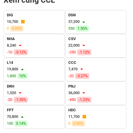
Xem cùng CCL
VỤ
TRUYỀN
THÔNG
DIG
DSN
10,700
37,200
0
0.00%
550
1.50%
NHA
CSV
TIỆN
8,240
22,000
ÍCH
-10
-0.12%
-250
-1.12%
L14
CCC
19,800
7,470
1,800
10%
-20
-0.27%
BẤT
DRH
PNJ
ĐỘNG
1,520
36,000
SẢN
-20
-1.30%
-450
-1.23%
Mã
FPT
HDC
chứng
70,800
11,700
khoán
(-)
100
0.14%
0
0.00%