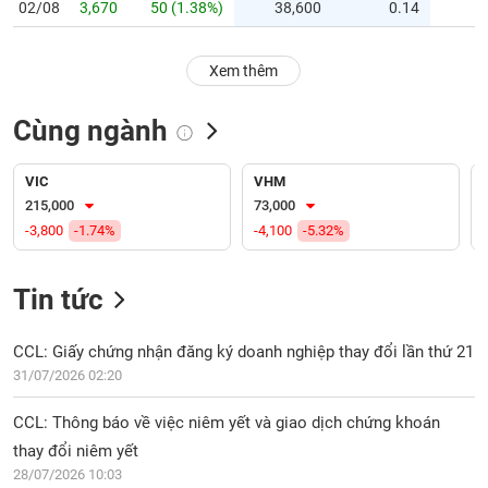
PHIẾU
Hủy
02/08
3,670
50 (1.38%)
38,600
0.14
niêm
yết
Xem thêm
Theo
CÔNG
dõi
CỤ
Cùng ngành
đặc
ĐẦU
biệt
TƯ
VIC
VHM
Không
215,000
73,000
được
-3,800
-1.74%
-4,100
-5.32%
ký
XUẤT
quỹ
DỮ
LIỆU
Tin tức
Danh
mục
ETF
CCL: Giấy chứng nhận đăng ký doanh nghiệp thay đổi lần thứ 21
TIN
31/07/2026 02:20
Cổ
MỚI
phiếu
CCL: Thông báo về việc niêm yết và giao dịch chứng khoán
chi
Ngành
tiết
thay đổi niêm yết
(-)
28/07/2026 10:03