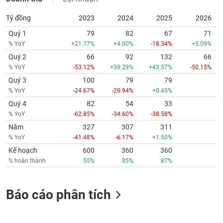
Tỷ đồng
2023
2024
2025
2026
Quý 1
79
82
67
71
% YoY
+21.77%
+4.00%
-18.34%
+5.09%
Quý 2
66
92
132
66
% YoY
-53.12%
+39.29%
+43.57%
-50.15%
Quý 3
100
79
79
% YoY
-24.67%
-20.94%
+0.45%
Quý 4
82
54
33
% YoY
-62.85%
-34.60%
-38.58%
Năm
327
307
311
% YoY
-41.48%
-6.17%
+1.50%
Kế hoạch
600
360
360
% hoàn thành
55%
85%
87%
Báo cáo phân tích