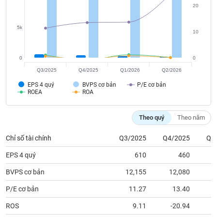
tài
20
chính
5k
10
0
0
Q3/2025
Q4/2025
Q1/2026
Q2/2026
EPS 4 quý
BVPS cơ bản
P/E cơ bản
ROEA
ROA
Theo quý
Theo năm
Chỉ số tài chính
Q3/2025
Q4/2025
Q1
EPS 4 quý
610
460
BVPS cơ bản
12,155
12,080
1
P/E cơ bản
11.27
13.40
ROS
9.11
-20.94