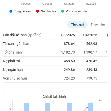
chính
Q3/2025
Q4/2025
Q1/2026
Q2/2026
Tổng tài sản
Nợ phải trả
Vốn chủ sỡ hữu
Công
Theo quý
Theo năm
cụ
đầu
Cân đối kế toán (tỷ đồng)
Q3/2025
Q4/2025
Q1
tư
Tài sản ngắn hạn
878.64
562.98
7
Tổng tài sản
1,182.73
1,190.17
1,2
Nợ phải trả
458.50
470.42
4
Truyền
thông
Nợ ngắn hạn
249.86
239.43
2
tài
chính
Vốn chủ sở hữu
724.23
719.75
7
Chỉ số tài chính
30
Dữ
liệu
10k