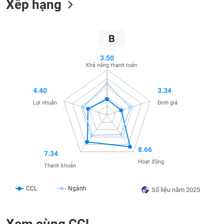
Xếp hạng
SÓC
SỨC
KHỎE
B
3.50
Khả năng thanh toán
TÀI
CHÍNH
4.40
3.34
Lợi nhuận
Định giá
CÔNG
NGHỆ
8.66
7.34
THÔNG
Hoạt động
Thanh khoản
TIN
CCL
Ngành
Số liệu năm 2025
DỊCH