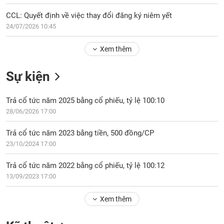
Tổng
VS-
quan
SECTOR
CCL: Quyết định về việc thay đổi đăng ký niêm yết
24/07/2026 10:45
Giao
dịch
Xem thêm
Tài
chính
NĂNG
Sự kiện
Phân
LƯỢNG
tích
Trả cổ tức năm 2025 bằng cổ phiếu, tỷ lệ 100:10
kỹ
28/06/2026 17:00
thuật
Hồ
Trả cổ tức năm 2023 bằng tiền, 500 đồng/CP
NGUYÊN
sơ
VẬT
23/10/2024 17:00
doanh
LIỆU
nghiệp
Trả cổ tức năm 2022 bằng cổ phiếu, tỷ lệ 100:12
Tin
13/09/2023 17:00
tức
sự
Xem thêm
CÔNG
kiện
NGHIỆP
Tài