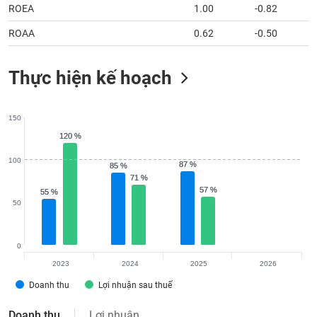
ROEA
1.00
-0.82
ROAA
0.62
-0.50
Thực hiện kế hoạch
150
120 %
120 %
100
87 %
87 %
85 %
85 %
71 %
71 %
57 %
57 %
55 %
55 %
50
0
2023
2024
2025
2026
Doanh thu
Lợi nhuận sau thuế
Doanh thu
Lợi nhuận