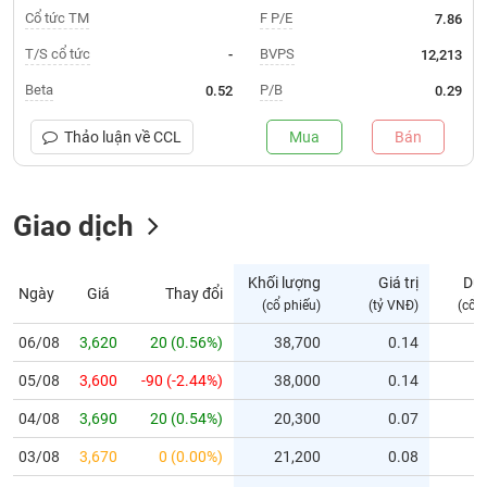
Cổ tức TM
F P/E
7.86
Trạng
T/S cổ tức
BVPS
-
12,213
thái
NGÀNH
cổ
Beta
P/B
0.52
0.29
phiếu
Thảo luận về
CCL
Mua
Bán
Quy
DOANH
mô
NGHIỆP
thị
trường
Giao dịch
Niêm
CỔ
yết
Khối lượng
Giá trị
Dư
PHIẾU
Ngày
Giá
Thay đổi
(cổ phiếu)
(tỷ VNĐ)
(cổ 
Niêm
yết
06/08
3,620
20 (0.56%)
38,700
0.14
mới
PHÁI
05/08
3,600
-90 (-2.44%)
38,000
0.14
Niêm
SINH
yết
04/08
3,690
20 (0.54%)
20,300
0.07
bổ
03/08
sung
3,670
0 (0.00%)
21,200
0.08
TRÁI