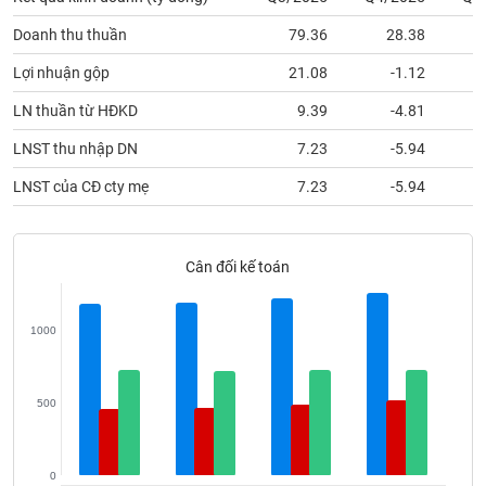
phân
tích
Doanh thu thuần
79.36
28.38
(-)
Lợi nhuận gộp
21.08
-1.12
LN thuần từ HĐKD
9.39
-4.81
Thuật
ngữ
(-)
LNST thu nhập DN
7.23
-5.94
LNST của CĐ cty mẹ
7.23
-5.94
Dịch
vụ
(-)
Cân đối kế toán
Đào
1000
tạo
500
Sách
tài
0