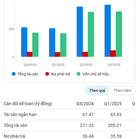
VỤ
TRUYỀN
THÔNG
200
TIỆN
ÍCH
0
Q3/2024
Q1/2025
Q2/2025
Q3/2025
Tổng tài sản
Nợ phải trả
Vốn chủ sỡ hữu
BẤT
Theo quý
Theo năm
ĐỘNG
SẢN
Cân đối kế toán (tỷ đồng)
Q3/2024
Q1/2025
Q2
Mã
Tài sản ngắn hạn
67.47
63.83
1
chứng
khoán
Tổng tài sản
211.33
205.21
3
(-)
Nợ phải trả
36.44
35.59