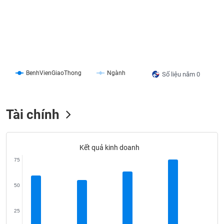
liệu
Tâm
lý
TIÊU
thị
DÙNG
trường
KHÔNG
THIẾT
BenhVienGiaoThong
Ngành
Số liệu năm 0
YẾU
Tài chính
TIÊU
DÙNG
Kết quả kinh doanh
THIẾT
75
YẾU
50
25
CHĂM