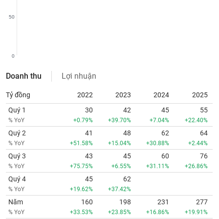
chính
50
Công
0
cụ
đầu
Doanh thu
Lợi nhuận
tư
Tỷ đồng
2022
2023
2024
2025
Quý 1
30
42
45
55
% YoY
+0.79%
+39.70%
+7.04%
+22.40%
Truyền
Quý 2
41
48
62
64
thông
% YoY
+51.58%
+15.04%
+30.88%
+2.44%
tài
chính
Quý 3
43
45
60
76
% YoY
+75.75%
+6.55%
+31.11%
+26.86%
Quý 4
45
62
% YoY
+19.62%
+37.42%
Dữ
Năm
160
198
231
277
liệu
% YoY
+33.53%
+23.85%
+16.86%
+19.91%