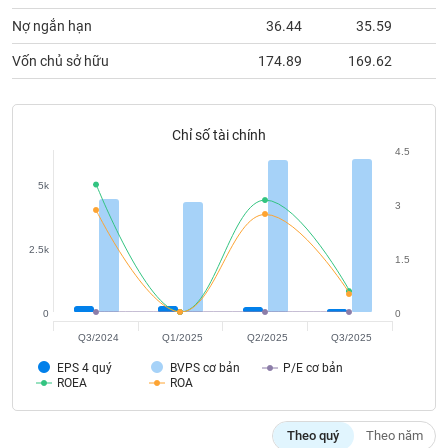
Tất cả
Cổ phiếu
Chỉ số
Chứng chỉ quỹ
Chứng q
Nợ ngắn hạn
36.44
35.59
Lãnh
Vốn chủ sở hữu
174.89
169.62
3
đạo
(-)
Tất cả
Người nội bộ
Người liên quan
Cổ đông lớn
Chỉ số tài chính
4.5
Tin
5k
tức
3
(-)
2.5k
1.5
Bài
viết
của
0
0
tác
Q3/2024
Q1/2025
Q2/2025
Q3/2025
giả
(-)
EPS 4 quý
BVPS cơ bản
P/E cơ bản
ROEA
ROA
Báo
Theo quý
Theo năm
cáo