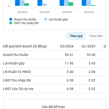
SÓC
SỨC
0
KHỎE
Q3/2024
Q1/2025
Q2/2025
Q3/2025
Doanh thu thuần
Lợi nhuận gộp
LNST thu nhập DN
TÀI
Theo quý
Theo năm
CHÍNH
Kết quả kinh doanh (tỷ đồng)
Q3/2024
Q1/2025
Q2
Doanh thu thuần
59.61
55.40
Lợi nhuận gộp
11.96
5.43
CÔNG
NGHỆ
LN thuần từ HĐKD
5.40
-2.86
THÔNG
LNST thu nhập DN
6.08
-2.02
TIN
LNST của CĐ cty mẹ
6.08
-2.02
DỊCH
Cân đối kế toán