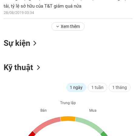
PHIẾU
Hủy
tải, tỷ lệ sở hữu của T&T giảm quá nửa
niêm
28/08/2019 03:34
yết
Theo
Xem thêm
CÔNG
dõi
CỤ
đặc
ĐẦU
Sự kiện
biệt
TƯ
Không
được
Kỹ thuật
ký
XUẤT
quỹ
DỮ
LIỆU
Danh
1 ngày
1 tuần
1 tháng
mục
ETF
TIN
Trung lập
Cổ
MỚI
Bán
Mua
phiếu
chi
Ngành
tiết
(-)