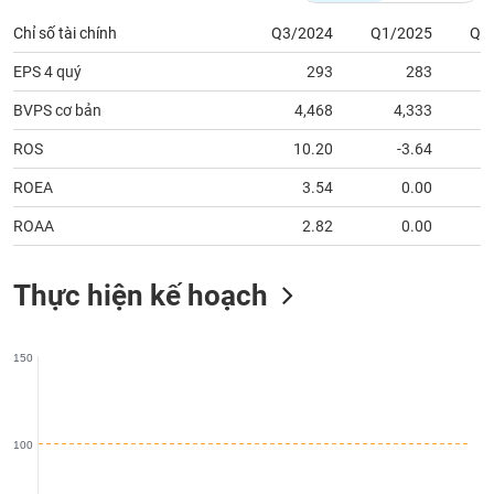
phân
tích
Chỉ số tài chính
Q3/2024
Q1/2025
Q2
(-)
EPS 4 quý
293
283
BVPS cơ bản
4,468
4,333
Thuật
ngữ
(-)
ROS
10.20
-3.64
ROEA
3.54
0.00
Dịch
ROAA
2.82
0.00
vụ
(-)
Thực hiện kế hoạch
Đào
tạo
150
100
Sách
tài