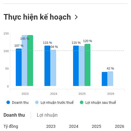
Thực hiện kế hoạch
150
145 %
145 %
120 %
120 %
115 %
115 %
115 %
115 %
107 %
107 %
104 %
104 %
100
42 %
42 %
50
0
2023
2024
2025
2026
Doanh thu
Lợi nhuận trước thuế
Lợi nhuận sau thuế
Doanh thu
Lợi nhuận
Tỷ đồng
2023
2024
2025
2026