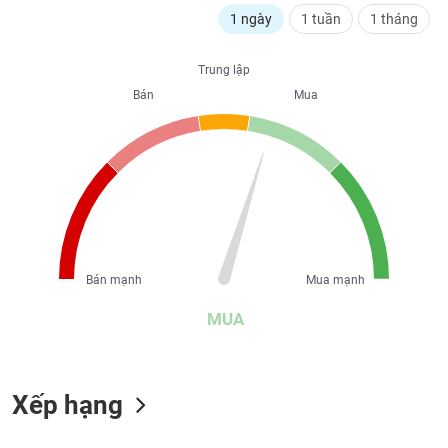
liệu
1 ngày
1 tuần
1 tháng
Tâm
Trung lập
lý
TIÊU
Bán
Mua
thị
DÙNG
trường
KHÔNG
THIẾT
YẾU
TIÊU
Bán mạnh
Mua mạnh
DÙNG
THIẾT
MUA
YẾU
Xếp hạng
CHĂM