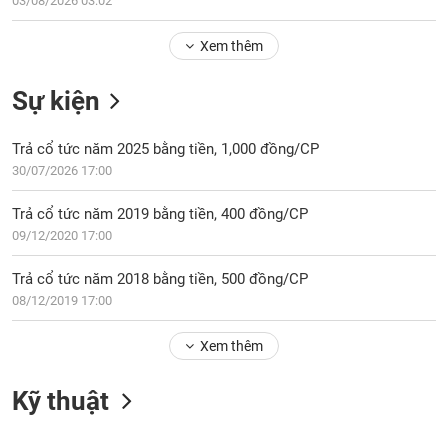
03/08/2026 03:02
Tổng
VS-
quan
SECTOR
Xem thêm
Giao
dịch
Sự kiện
Tài
chính
NĂNG
Trả cổ tức năm 2025 bằng tiền, 1,000 đồng/CP
Phân
LƯỢNG
30/07/2026 17:00
tích
kỹ
Trả cổ tức năm 2019 bằng tiền, 400 đồng/CP
thuật
09/12/2020 17:00
Hồ
NGUYÊN
sơ
Trả cổ tức năm 2018 bằng tiền, 500 đồng/CP
VẬT
doanh
08/12/2019 17:00
LIỆU
nghiệp
Xem thêm
Tin
tức
sự
Kỹ thuật
CÔNG
kiện
NGHIỆP
Tài