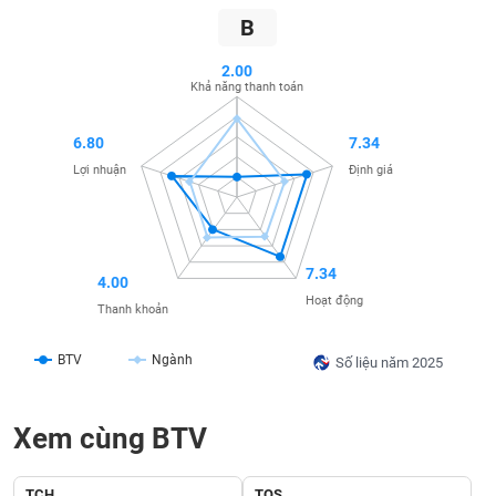
SÓC
B
SỨC
KHỎE
2.00
Khả năng thanh toán
6.80
7.34
TÀI
Lợi nhuận
Định giá
CHÍNH
7.34
4.00
CÔNG
Hoạt động
Thanh khoản
NGHỆ
THÔNG
BTV
Ngành
Số liệu năm 2025
TIN
Xem cùng BTV
DỊCH
TCH
TOS