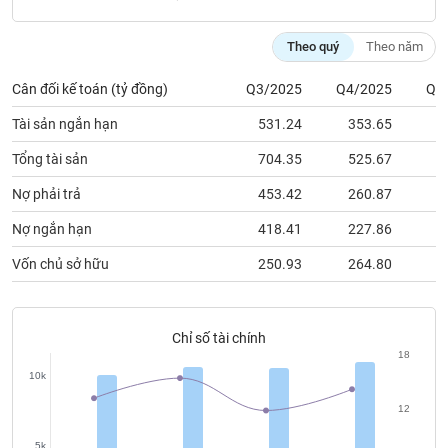
chính
Theo quý
Theo năm
Cân đối kế toán (tỷ đồng)
Q3/2025
Q4/2025
Q1
Công
cụ
Tài sản ngắn hạn
531.24
353.65
3
đầu
tư
Tổng tài sản
704.35
525.67
5
Nợ phải trả
453.42
260.87
2
Nợ ngắn hạn
418.41
227.86
2
Truyền
Vốn chủ sở hữu
250.93
264.80
2
thông
tài
chính
Chỉ số tài chính
18
10k
Dữ
12
liệu
5k