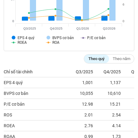
tài
6
chính
0
0
Q3/2025
Q4/2025
Q1/2026
Q2/2026
EPS 4 quý
BVPS cơ bản
P/E cơ bản
ROEA
ROA
Theo quý
Theo năm
Chỉ số tài chính
Q3/2025
Q4/2025
Q1
EPS 4 quý
1,001
1,137
BVPS cơ bản
10,055
10,610
1
P/E cơ bản
12.98
15.21
ROS
2.01
2.54
ROEA
2.76
4.14
ROAA
0.99
1.73