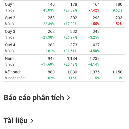
Quý 1
140
178
164
180
% YoY
+45.03%
+27.02%
-7.42%
+9.62%
Quý 2
258
302
298
293
% YoY
+22.39%
+17.02%
-1.55%
-1.52%
Quý 3
262
332
343
% YoY
+21.38%
+26.97%
+3.25%
Quý 4
283
373
427
% YoY
+1.81%
+31.51%
+14.58%
Năm
943
1,184
1,233
% YoY
+17.69%
+25.48%
+4.14%
Kế hoạch
880
1,030
1,075
1,150
% hoàn thành
107%
115%
115%
0%
Báo cáo phân tích
Tài liệu