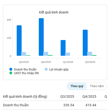
Tất cả
Cổ phiếu
Chỉ số
Chứng chỉ quỹ
Chứng q
Kết quả kinh doanh
Lãnh
đạo
400
(-)
Tất cả
Người nội bộ
Người liên quan
Cổ đông lớn
200
Tin
tức
(-)
0
Q3/2025
Q4/2025
Q1/2026
Q2/2026
Bài
Doanh thu thuần
Lợi nhuận gộp
viết
LNST thu nhập DN
của
tác
giả
Theo quý
Theo năm
(-)
Kết quả kinh doanh (tỷ đồng)
Q3/2025
Q4/2025
Q1
Báo
Doanh thu thuần
339.54
419.44
1
cáo