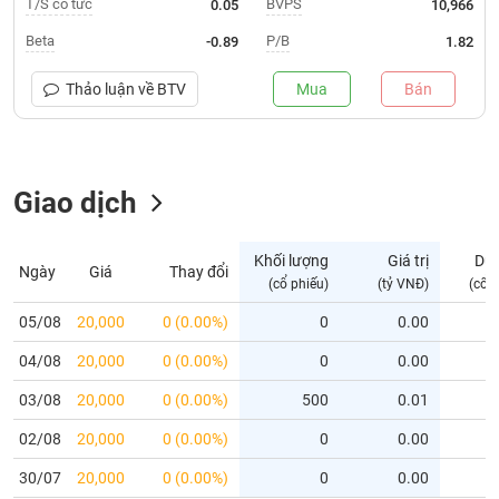
T/S cổ tức
BVPS
0.05
10,966
Trạng
Beta
P/B
-0.89
1.82
thái
NGÀNH
cổ
Thảo luận về
BTV
Mua
Bán
phiếu
Quy
DOANH
mô
Giao dịch
NGHIỆP
thị
trường
Niêm
Khối lượng
Giá trị
Dư
Ngày
Giá
Thay đổi
CỔ
yết
(cổ phiếu)
(tỷ VNĐ)
(cổ 
PHIẾU
Niêm
05/08
20,000
0 (0.00%)
0
0.00
yết
04/08
20,000
0 (0.00%)
0
0.00
mới
PHÁI
Niêm
SINH
03/08
20,000
0 (0.00%)
500
0.01
yết
02/08
20,000
0 (0.00%)
0
0.00
bổ
sung
TRÁI
30/07
20,000
0 (0.00%)
0
0.00