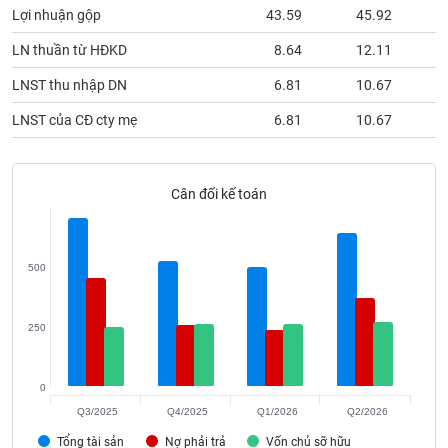
phân
Lợi nhuận gộp
43.59
45.92
tích
(-)
LN thuần từ HĐKD
8.64
12.11
LNST thu nhập DN
6.81
10.67
Thuật
ngữ
LNST của CĐ cty mẹ
6.81
10.67
(-)
Cân đối kế toán
Dịch
vụ
(-)
500
Đào
tạo
250
0
Sách
Q3/2025
Q4/2025
Q1/2026
Q2/2026
tài
Tổng tài sản
Nợ phải trả
Vốn chủ sỡ hữu