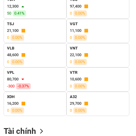
VỤ
12,300
97,400
TRUYỀN
50
0.41%
0
0.00%
THÔNG
TSJ
VGT
21,100
11,100
0
0.00%
0
0.00%
TIỆN
VLB
VNT
ÍCH
48,600
22,100
0
0.00%
0
0.00%
VPL
VTR
80,700
10,600
BẤT
-300
-0.37%
0
0.00%
ĐỘNG
SẢN
XDH
A32
16,200
29,700
Mã
0
0.00%
0
0.00%
chứng
khoán
(-)
Tài chính