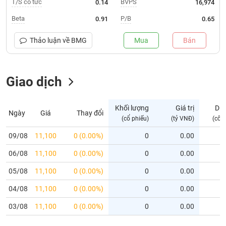
T/S cổ tức
BVPS
0.14
16,974
Trạng
Beta
P/B
0.91
0.65
thái
NGÀNH
cổ
Thảo luận về
BMG
Mua
Bán
phiếu
Quy
Giao dịch
DOANH
mô
NGHIỆP
thị
trường
Khối lượng
Giá trị
Dư
Ngày
Giá
Thay đổi
Niêm
(cổ phiếu)
(tỷ VNĐ)
(cổ 
CỔ
yết
PHIẾU
09/08
11,100
0 (0.00%)
0
0.00
Niêm
06/08
yết
11,100
0 (0.00%)
0
0.00
mới
PHÁI
05/08
11,100
0 (0.00%)
0
0.00
Niêm
SINH
04/08
11,100
0 (0.00%)
0
0.00
yết
bổ
03/08
11,100
0 (0.00%)
0
0.00
sung
TRÁI