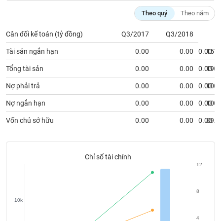
chính
Theo quý
Theo năm
Cân đối kế toán (tỷ đồng)
Q3/2017
Q3/2018
Công
Tài sản ngắn hạn
0.00
0.00
0.00
151.
cụ
đầu
Tổng tài sản
0.00
0.00
0.00
190.
tư
Nợ phải trả
0.00
0.00
0.00
100.
Nợ ngắn hạn
0.00
0.00
0.00
100.
Vốn chủ sở hữu
0.00
0.00
0.00
89.8
Truyền
thông
tài
chính
Chỉ số tài chính
12
8
10k
Dữ
liệu
4