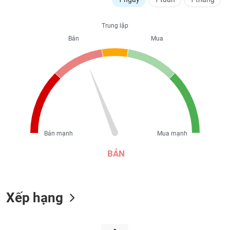
liệu
Trung lập
Tâm
Bán
Mua
lý
TIÊU
thị
DÙNG
trường
KHÔNG
THIẾT
YẾU
Bán mạnh
Mua mạnh
TIÊU
DÙNG
BÁN
THIẾT
YẾU
Xếp hạng
CHĂM