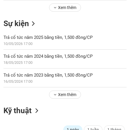
Tổng
VS-
quan
Xem thêm
SECTOR
Giao
Sự kiện
dịch
Tài
Trả cổ tức năm 2025 bằng tiền, 1,500 đồng/CP
chính
NĂNG
10/05/2026 17:00
Phân
LƯỢNG
tích
Trả cổ tức năm 2024 bằng tiền, 1,500 đồng/CP
kỹ
18/05/2025 17:00
thuật
Hồ
Trả cổ tức năm 2023 bằng tiền, 1,500 đồng/CP
NGUYÊN
sơ
16/05/2024 17:00
VẬT
doanh
LIỆU
nghiệp
Xem thêm
Tin
tức
Kỹ thuật
sự
CÔNG
kiện
NGHIỆP
Tài
1 ngày
1 tuần
1 tháng