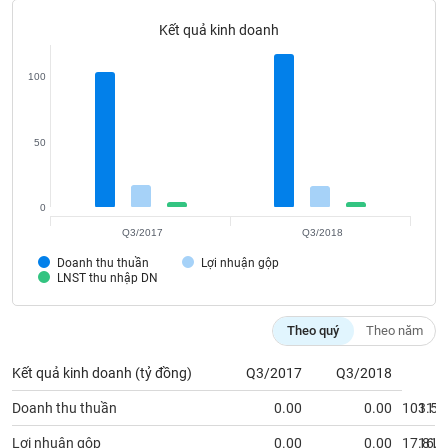
Tất cả
Cổ phiếu
Chỉ số
Chứng chỉ quỹ
Chứng q
Kết quả kinh doanh
Lãnh
đạo
100
(-)
Tất cả
Người nội bộ
Người liên quan
Cổ đông lớn
50
Tin
tức
0
(-)
Q3/2017
Q3/2018
Doanh thu thuần
Lợi nhuận gộp
Bài
LNST thu nhập DN
viết
của
tác
Theo quý
Theo năm
giả
(-)
Kết quả kinh doanh (tỷ đồng)
Q3/2017
Q3/2018
Doanh thu thuần
0.00
0.00
103.58
117.
Báo
cáo
Lợi nhuận gộp
0.00
0.00
17.81
16.8