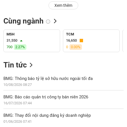
PHIẾU
Hủy
Xem thêm
niêm
yết
Cùng ngành
Theo
CÔNG
dõi
CỤ
đặc
MSH
TCM
ĐẦU
biệt
31,550
16,650
TƯ
700
2.27%
0
0.00%
Không
được
ký
Tin tức
XUẤT
quỹ
DỮ
LIỆU
Danh
BMG: Thông báo tỷ lệ sở hữu nước ngoài tối đa
mục
10/08/2026 08:27
ETF
TIN
BMG: Báo cáo quản trị công ty bán niên 2026
Cổ
MỚI
16/07/2026 07:44
phiếu
chi
Ngành
BMG: Thay đổi nội dung đăng ký doanh nghiệp
tiết
(-)
01/06/2026 07:41