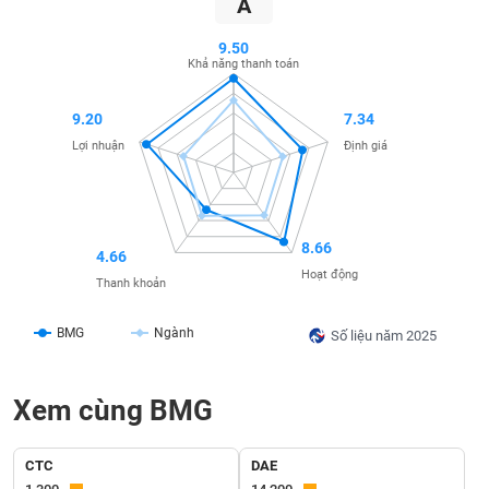
A
SÓC
SỨC
9.50
KHỎE
Khả năng thanh toán
9.20
7.34
Lợi nhuận
Định giá
TÀI
CHÍNH
8.66
4.66
Hoạt động
Thanh khoản
CÔNG
NGHỆ
BMG
Ngành
Số liệu năm 2025
THÔNG
TIN
Xem cùng BMG
CTC
DAE
DỊCH