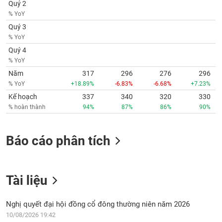
Quý 2
% YoY
Quý 3
% YoY
Quý 4
% YoY
Năm
317
296
276
296
% YoY
+18.89%
-6.83%
-6.68%
+7.23%
Kế hoạch
337
340
320
330
% hoàn thành
94%
87%
86%
90%
Báo cáo phân tích
Tài liệu
Nghị quyết đại hội đồng cổ đông thường niên năm 2026
10/08/2026 19:42