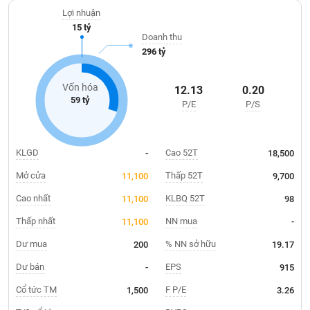
Giá
Minh và Bình Dương.
tích
Lợi nhuận
Đặt
15 tỷ
Biểu
lệnh
Doanh thu
đồ
ĐÔNG
296 tỷ
Nước
tài
DƯƠNG
ngoài
chính
Vốn hóa
12.13
0.20
Tự
59 tỷ
P/E
P/S
TÀI
doanh
CHÍNH
Ảnh
CÁ
hưởng
NHÂN
KLGD
Cao 52T
-
18,500
chỉ
số
Mở cửa
Thấp 52T
11,100
9,700
Biến
Cao nhất
KLBQ 52T
11,100
98
PHÂN
động
TÍCH
Thấp nhất
NN mua
11,100
-
cổ
VIETSTOCKFINANCE
phiếu
Dư mua
% NN sở hữu
200
19.17
Giao
Dư bán
EPS
-
915
dịch
Cổ tức TM
F P/E
1,500
3.26
VĨ
nội
MÔ
bộ