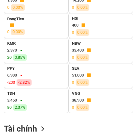
1,300
14,200
VỤ
0
0.00%
0
0.00%
TRUYỀN
THÔNG
HSI
DongTien
400
0
0.00%
0
0.00%
KMR
NBW
TIỆN
2,370
33,400
ÍCH
20
0.85%
0
0.00%
PPY
SEA
6,900
51,000
-200
-2.82%
0
0.00%
BẤT
ĐỘNG
TDH
VGG
SẢN
3,450
38,900
80
2.37%
0
0.00%
Mã
chứng
khoán
Tài chính
(-)