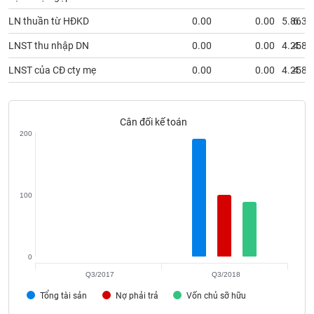
phân
tích
LN thuần từ HĐKD
0.00
0.00
5.86
6.38
(-)
LNST thu nhập DN
0.00
0.00
4.25
4.84
LNST của CĐ cty mẹ
0.00
0.00
4.25
4.84
Thuật
ngữ
(-)
Cân đối kế toán
200
Dịch
vụ
(-)
100
Đào
tạo
0
Q3/2017
Q3/2018
Sách
Tổng tài sản
Nợ phải trả
Vốn chủ sỡ hữu
tài