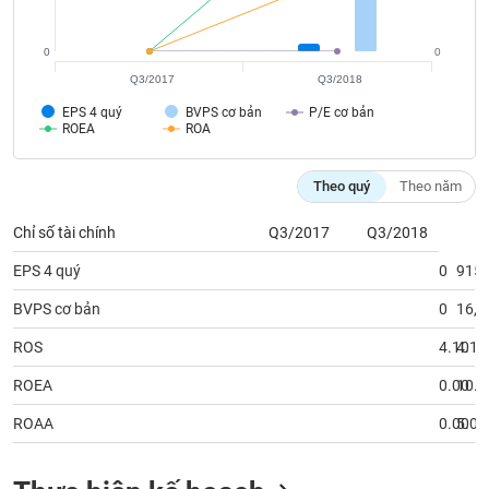
tài
chính
0
0
Q3/2017
Q3/2018
EPS 4 quý
BVPS cơ bản
P/E cơ bản
ROEA
ROA
Theo quý
Theo năm
Chỉ số tài chính
Q3/2017
Q3/2018
EPS 4 quý
0
915
BVPS cơ bản
0
16,9
ROS
4.10
4.13
ROEA
0.00
10.7
ROAA
0.00
5.08