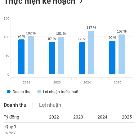
Thực hiện kế hoạch
150
117 %
117 %
107 %
107 %
102 %
102 %
101 %
101 %
94 %
94 %
100
90 %
90 %
87 %
87 %
86 %
86 %
50
0
2022
2023
2024
2025
Doanh thu
Lợi nhuận trước thuế
Doanh thu
Lợi nhuận
Tỷ đồng
2022
2023
2024
2025
Quý 1
% YoY