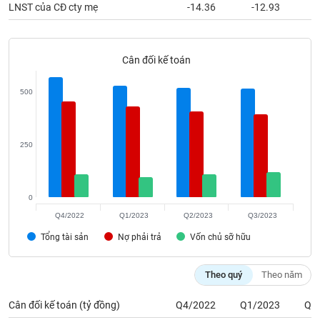
phân
LNST của CĐ cty mẹ
-14.36
-12.93
tích
(-)
Cân đối kế toán
Thuật
ngữ
500
(-)
Dịch
250
vụ
(-)
0
Đào
Q4/2022
Q1/2023
Q2/2023
Q3/2023
tạo
Tổng tài sản
Nợ phải trả
Vốn chủ sỡ hữu
Theo quý
Theo năm
Sách
Cân đối kế toán (tỷ đồng)
Q4/2022
Q1/2023
Q2
tài