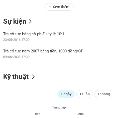
Tổng
VS-
quan
Xem thêm
SECTOR
Giao
Sự kiện
dịch
Tài
Trả cổ tức bằng cổ phiếu, tỷ lệ 10:1
chính
NĂNG
23/05/2016 17:00
Phân
LƯỢNG
tích
Trả cổ tức năm 2007 bằng tiền, 1000 đồng/CP
kỹ
09/06/2008 17:00
thuật
Hồ
NGUYÊN
sơ
Kỹ thuật
VẬT
doanh
LIỆU
nghiệp
Tin
1 ngày
1 tuần
1 tháng
tức
sự
CÔNG
Trung lập
kiện
NGHIỆP
Bán
Mua
Tài