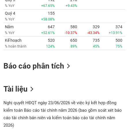
% YoY
+67.65%
+9.43%
Quý 4
155
% YoY
+58.08%
Năm
647
580
329
374
% YoY
+52.61%
-10.37%
-43.34%
+13.91%
Kế hoạch
520
650
735
500
% hoàn thành
124%
89%
45%
75%
Báo cáo phân tích
Tài liệu
Nghị quyết HĐQT ngày 23/06/2026 về việc ký kết hợp đồng
kiểm toán Báo cáo tài chính năm 2026 (bao gồm soát xét báo
cáo tài chính bán niên và kiểm toán báo cáo tài chính năm
2026)