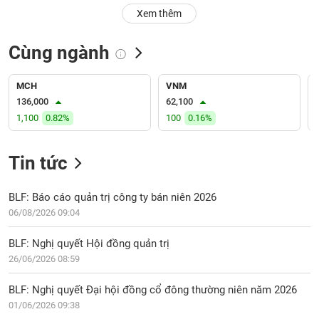
PHIẾU
Hủy
Xem thêm
niêm
yết
Cùng ngành
Theo
CÔNG
dõi
CỤ
đặc
MCH
VNM
ĐẦU
biệt
136,000
62,100
TƯ
1,100
0.82%
100
0.16%
Không
được
ký
Tin tức
XUẤT
quỹ
DỮ
LIỆU
Danh
BLF: Báo cáo quản trị công ty bán niên 2026
mục
06/08/2026 09:04
ETF
TIN
BLF: Nghị quyết Hội đồng quản trị
Cổ
MỚI
26/06/2026 08:59
phiếu
chi
Ngành
BLF: Nghị quyết Đại hội đồng cổ đông thường niên năm 2026
tiết
(-)
01/06/2026 09:38