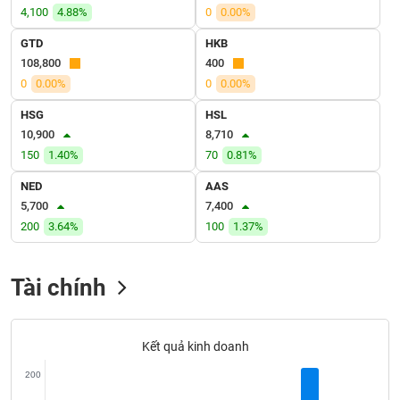
VỤ
4,100
4.88%
0
0.00%
TRUYỀN
GTD
HKB
THÔNG
108,800
400
0
0.00%
0
0.00%
HSG
HSL
TIỆN
10,900
8,710
ÍCH
150
1.40%
70
0.81%
NED
AAS
5,700
7,400
200
3.64%
100
1.37%
BẤT
ĐỘNG
SẢN
Tài chính
Mã
chứng
Kết quả kinh doanh
khoán
(-)
200