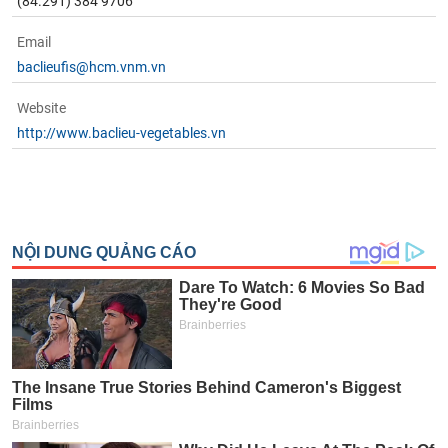
(84.291) 384 9706
Email
baclieufis@hcm.vnm.vn
Website
http://www.baclieu-vegetables.vn