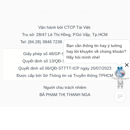
Vận hành bởi CTCP Tài Việt.
Trụ sở: 28/47 Lê Thị Hồng, P.Gò Vấp, Tp.HCM
Tel: (84.28) 3848 7238 - Fax: (84.28) 3848 7237
Bạn cần thông tin hay ý tưởng
hay lời khuyên về chứng khoán?
Giấy phép số 48/GP-STTTT ngày 04/11/2016
Hãy hỏi mình nhé!
Quyết định số 13/QĐ-STTTT ngày 02/11/2017
Quyết định số 06/QĐ-STTTT-ICP ngày 20/07/2023
Được cấp bởi Sở Thông tin và Truyền thông TPHCM
Người chịu trách nhiệm
BÀ PHẠM THỊ THANH NGA
Về chúng tôi
Quảng cáo & Dịch vụ
© Bản quyền thuộc về Vietstock