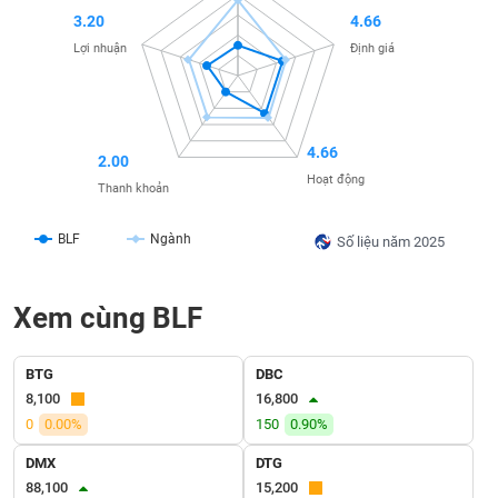
SÓC
3.20
4.66
SỨC
Lợi nhuận
Định giá
KHỎE
4.66
2.00
TÀI
Hoạt động
CHÍNH
Thanh khoản
BLF
Ngành
Số liệu năm 2025
CÔNG
Xem cùng BLF
NGHỆ
THÔNG
TIN
BTG
DBC
8,100
16,800
0
0.00%
150
0.90%
DMX
DTG
DỊCH
88,100
15,200