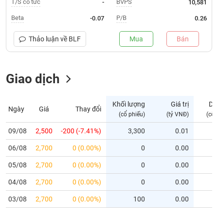
T/S cổ tức
BVPS
-
10,581
Trạng
Beta
P/B
-0.07
0.26
thái
NGÀNH
cổ
Thảo luận về
BLF
Mua
Bán
phiếu
Quy
Giao dịch
DOANH
mô
NGHIỆP
thị
trường
Khối lượng
Giá trị
Dư
Ngày
Giá
Thay đổi
Niêm
(cổ phiếu)
(tỷ VNĐ)
(cổ 
CỔ
yết
PHIẾU
09/08
2,500
-200 (-7.41%)
3,300
0.01
Niêm
06/08
yết
2,700
0 (0.00%)
0
0.00
mới
PHÁI
05/08
2,700
0 (0.00%)
0
0.00
Niêm
SINH
04/08
2,700
0 (0.00%)
0
0.00
yết
bổ
03/08
2,700
0 (0.00%)
100
0.00
sung
TRÁI