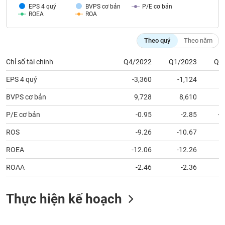
tài
EPS 4 quý
BVPS cơ bản
P/E cơ bản
chính
ROEA
ROA
Theo quý
Theo năm
Chỉ số tài chính
Q4/2022
Q1/2023
Q2
EPS 4 quý
-3,360
-1,124
BVPS cơ bản
9,728
8,610
P/E cơ bản
-0.95
-2.85
-3
ROS
-9.26
-10.67
ROEA
-12.06
-12.26
ROAA
-2.46
-2.36
Thực hiện kế hoạch