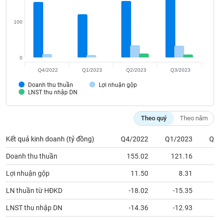
Tất cả
Cổ phiếu
Chỉ số
Chứng chỉ quỹ
Chứng q
100
Lãnh
đạo
(-)
0
Tất cả
Người nội bộ
Người liên quan
Cổ đông lớn
Q4/2022
Q1/2023
Q2/2023
Q3/2023
Doanh thu thuần
Lợi nhuận gộp
Tin
LNST thu nhập DN
tức
(-)
Theo quý
Theo năm
Bài
Kết quả kinh doanh (tỷ đồng)
Q4/2022
Q1/2023
Q2
viết
của
Doanh thu thuần
155.02
121.16
1
tác
giả
Lợi nhuận gộp
11.50
8.31
(-)
LN thuần từ HĐKD
-18.02
-15.35
Báo
LNST thu nhập DN
-14.36
-12.93
cáo