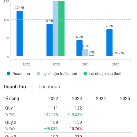
150
124 %
124 %
100
89 %
89 %
75 %
75 %
45 %
45 %
50
20 %
20 %
3 %
3 %
2 %
2 %
2 %
2 %
0
2022
2023
2024
2025
Doanh thu
Lợi nhuận trước thuế
Lợi nhuận sau thuế
Doanh thu
Lợi nhuận
Tỷ đồng
2022
2023
2024
2025
Quý 1
111
122
% YoY
+31.11%
+10.23%
Quý 2
189
159
% YoY
+49.03%
-15.76%
Quý 3
192
210