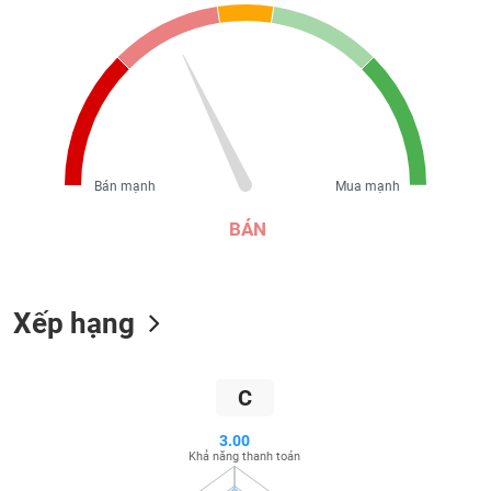
liệu
Tâm
lý
TIÊU
thị
DÙNG
trường
KHÔNG
THIẾT
YẾU
Bán mạnh
Mua mạnh
BÁN
TIÊU
Xếp hạng
DÙNG
THIẾT
YẾU
C
3.00
Khả năng thanh toán
CHĂM