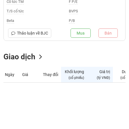
Giá
Cổ tức TM
F P/E
tích
Đặt
T/S cổ tức
BVPS
Biểu
lệnh
đồ
ĐÔNG
Beta
P/B
Nước
tài
DƯƠNG
ngoài
chính
Thảo luận về
BJC
Mua
Bán
Tự
TÀI
doanh
CHÍNH
Giao dịch
Ảnh
CÁ
hưởng
NHÂN
chỉ
Khối lượng
Giá trị
Dư 
số
Ngày
Giá
Thay đổi
(cổ phiếu)
(tỷ VNĐ)
(cổ p
Biến
PHÂN
động
TÍCH
cổ
VIETSTOCKFINANCE
phiếu
Giao
dịch
VĨ
nội
MÔ
bộ