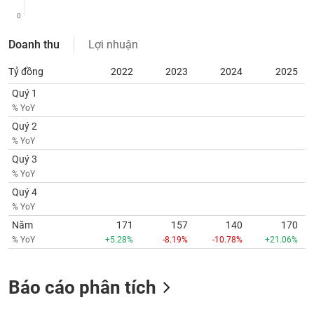
tài
chính
0
Doanh thu
Lợi nhuận
Tỷ đồng
2022
2023
2024
2025
Quý 1
% YoY
Quý 2
% YoY
Quý 3
% YoY
Quý 4
% YoY
Năm
171
157
140
170
% YoY
+5.28%
-8.19%
-10.78%
+21.06%
Báo cáo phân tích