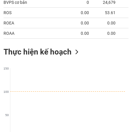
chính
BVPS cơ bản
0
24,679
2
ROS
0.00
53.61
ROEA
0.00
0.00
Công
ROAA
0.00
0.00
cụ
đầu
tư
Thực hiện kế hoạch
150
Truyền
thông
tài
100
chính
50
Dữ
liệu