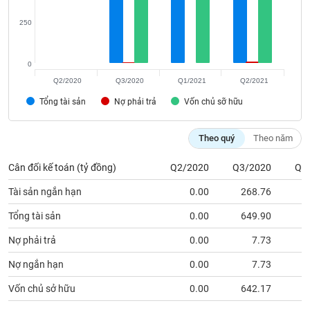
Tất cả
Cổ phiếu
Chỉ số
Chứng chỉ quỹ
Chứng q
250
Lãnh
đạo
(-)
0
Q2/2020
Q3/2020
Q1/2021
Q2/2021
Tất cả
Người nội bộ
Người liên quan
Cổ đông lớn
Tổng tài sản
Nợ phải trả
Vốn chủ sỡ hữu
Tin
Theo quý
Theo năm
tức
(-)
Cân đối kế toán (tỷ đồng)
Q2/2020
Q3/2020
Q1
Tài sản ngắn hạn
0.00
268.76
3
Bài
viết
của
Tổng tài sản
0.00
649.90
6
tác
giả
Nợ phải trả
0.00
7.73
(-)
Nợ ngắn hạn
0.00
7.73
Vốn chủ sở hữu
0.00
642.17
6
Báo
cáo