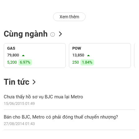
Trạng
Xem thêm
thái
NGÀNH
cổ
phiếu
Cùng ngành
Quy
DOANH
mô
GAS
POW
NGHIỆP
thị
79,800
13,850
trường
5,200
6.97%
250
1.84%
Niêm
CỔ
yết
Tin tức
PHIẾU
Niêm
yết
Chưa thấy hồ sơ vụ BJC mua lại Metro
mới
15/06/2015 01:49
PHÁI
Niêm
SINH
Bán cho BJC, Metro có phải đóng thuế chuyển nhượng?
yết
27/08/2014 01:43
bổ
sung
TRÁI