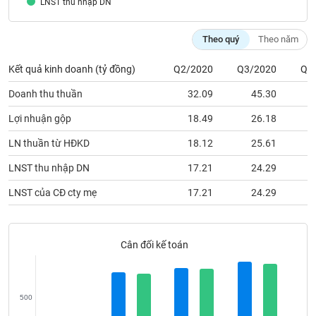
LNST thu nhập DN
VỤ
TRUYỀN
THÔNG
Theo quý
Theo năm
Kết quả kinh doanh (tỷ đồng)
Q2/2020
Q3/2020
Q1
Doanh thu thuần
32.09
45.30
TIỆN
Lợi nhuận gộp
18.49
26.18
ÍCH
LN thuần từ HĐKD
18.12
25.61
LNST thu nhập DN
17.21
24.29
BẤT
LNST của CĐ cty mẹ
17.21
24.29
ĐỘNG
SẢN
Cân đối kế toán
Mã
chứng
khoán
(-)
500