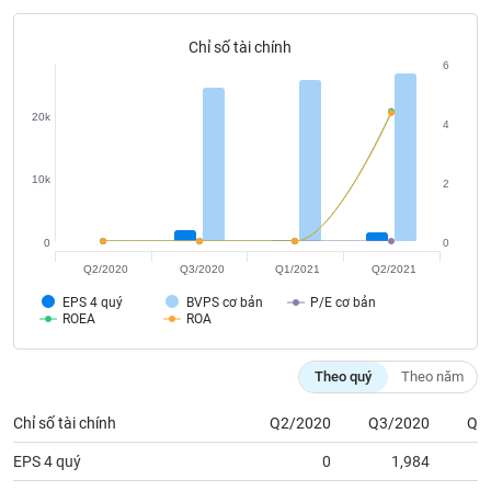
phân
tích
(-)
Chỉ số tài chính
6
Thuật
20k
4
ngữ
(-)
10k
2
Dịch
vụ
0
0
(-)
Q2/2020
Q3/2020
Q1/2021
Q2/2021
EPS 4 quý
BVPS cơ bản
P/E cơ bản
ROEA
ROA
Đào
tạo
Theo quý
Theo năm
Chỉ số tài chính
Q2/2020
Q3/2020
Q1
Sách
EPS 4 quý
0
1,984
tài