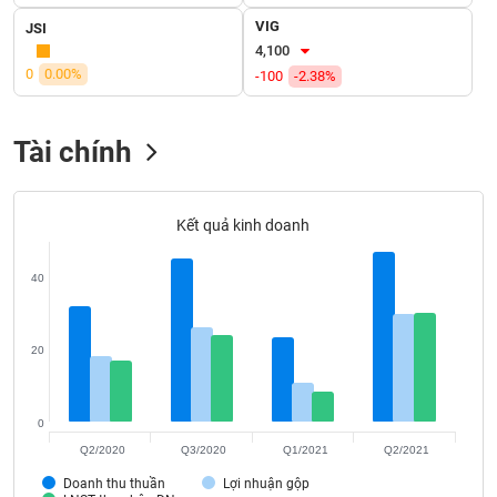
SÓC
VIG
JSI
SỨC
4,100
KHỎE
0
0.00%
-100
-2.38%
Tài chính
TÀI
CHÍNH
Kết quả kinh doanh
40
CÔNG
NGHỆ
THÔNG
20
TIN
0
Q2/2020
Q3/2020
Q1/2021
Q2/2021
DỊCH
Doanh thu thuần
Lợi nhuận gộp