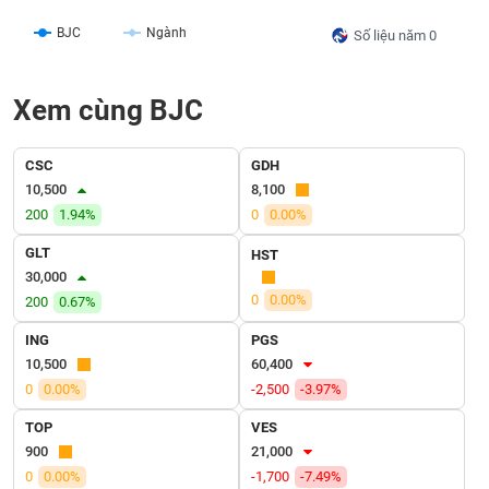
liệu
BJC
Ngành
Số liệu năm 0
Tâm
lý
TIÊU
Xem cùng BJC
thị
DÙNG
trường
KHÔNG
THIẾT
CSC
GDH
YẾU
10,500
8,100
200
1.94%
0
0.00%
GLT
HST
30,000
TIÊU
0
0.00%
200
0.67%
DÙNG
THIẾT
ING
PGS
YẾU
10,500
60,400
0
0.00%
-2,500
-3.97%
TOP
VES
900
21,000
CHĂM
0
0.00%
-1,700
-7.49%