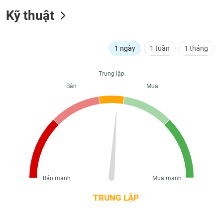
liệu
Kỹ thuật
Tâm
lý
TIÊU
1 ngày
1 tuần
1 tháng
thị
DÙNG
trường
KHÔNG
THIẾT
Trung lập
YẾU
Bán
Mua
TIÊU
DÙNG
THIẾT
YẾU
Bán mạnh
Mua mạnh
TRUNG LẬP
CHĂM