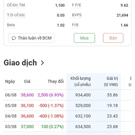
Cổ tức TM
F P/E
1,100
9.62
Trạng
T/S cổ tức
BVPS
0.03
21,694
thái
NGÀNH
cổ
Beta
P/B
1.02
1.66
phiếu
Thảo luận về
BCM
Mua
Bán
Quy
DOANH
mô
NGHIỆP
thị
trường
Giao dịch
Niêm
CỔ
yết
Khối lượng
Giá trị
D
PHIẾU
Ngày
Giá
Thay đổi
(cổ phiếu)
(tỷ VNĐ)
(cổ
Niêm
yết
06/08
38,600
2,500 (6.93%)
934,400
35.86
mới
PHÁI
05/08
36,100
-500 (-1.37%)
529,000
19.18
Niêm
SINH
yết
04/08
36,600
-400 (-1.08%)
632,100
23.43
bổ
03/08
sung
37,000
100 (0.27%)
634,500
23.68
TRÁI