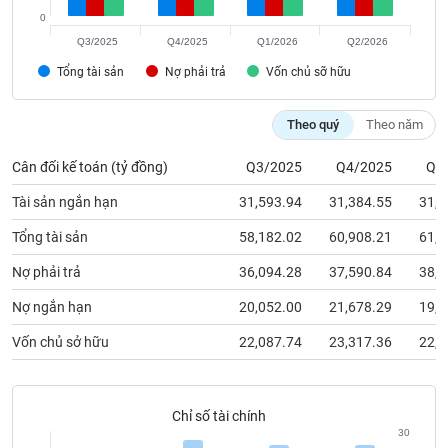
chính
0
Q3/2025
Q4/2025
Q1/2026
Q2/2026
Tổng tài sản
Nợ phải trả
Vốn chủ sỡ hữu
Công
cụ
Theo quý
Theo năm
đầu
tư
Cân đối kế toán (tỷ đồng)
Q3/2025
Q4/2025
Q1
Tài sản ngắn hạn
31,593.94
31,384.55
31,7
Tổng tài sản
58,182.02
60,908.21
61,3
Truyền
Nợ phải trả
36,094.28
37,590.84
38,8
thông
tài
Nợ ngắn hạn
20,052.00
21,678.29
19,7
chính
Vốn chủ sở hữu
22,087.74
23,317.36
22,4
Dữ
Chỉ số tài chính
liệu
30