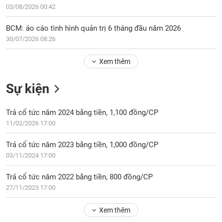
Tổng
VS-
03/08/2026 00:42
quan
SECTOR
Giao
BCM: áo cáo tình hình quản trị 6 tháng đầu năm 2026
dịch
30/07/2026 08:26
Tài
Xem thêm
chính
NĂNG
Phân
LƯỢNG
Sự kiện
tích
kỹ
thuật
Trả cổ tức năm 2024 bằng tiền, 1,100 đồng/CP
11/02/2026 17:00
Hồ
NGUYÊN
sơ
VẬT
Trả cổ tức năm 2023 bằng tiền, 1,000 đồng/CP
doanh
LIỆU
03/11/2024 17:00
nghiệp
Tin
Trả cổ tức năm 2022 bằng tiền, 800 đồng/CP
tức
27/11/2023 17:00
sự
CÔNG
kiện
Xem thêm
NGHIỆP
Tài