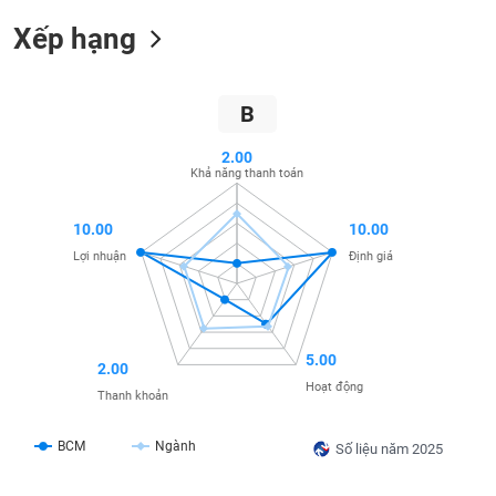
SÓC
SỨC
Xếp hạng
KHỎE
B
2.00
TÀI
Khả năng thanh toán
CHÍNH
10.00
10.00
Lợi nhuận
Định giá
CÔNG
NGHỆ
THÔNG
5.00
2.00
TIN
Hoạt động
Thanh khoản
BCM
Ngành
Số liệu năm 2025
DỊCH