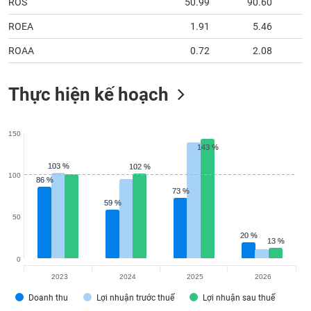
ROS
50.99
90.60
ROEA
1.91
5.46
ROAA
0.72
2.08
Thực hiện kế hoạch
150
143 %
143 %
103 %
103 %
102 %
102 %
100
86 %
86 %
73 %
73 %
59 %
59 %
50
20 %
20 %
13 %
13 %
0
2023
2024
2025
2026
Doanh thu
Lợi nhuận trước thuế
Lợi nhuận sau thuế