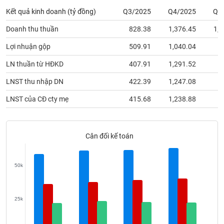
phân
Kết quả kinh doanh (tỷ đồng)
Q3/2025
Q4/2025
Q1
tích
(-)
Doanh thu thuần
828.38
1,376.45
1,1
Lợi nhuận gộp
509.91
1,040.04
6
Thuật
ngữ
LN thuần từ HĐKD
407.91
1,291.52
2
(-)
LNST thu nhập DN
422.39
1,247.08
2
Dịch
LNST của CĐ cty mẹ
415.68
1,238.88
2
vụ
(-)
Cân đối kế toán
Đào
tạo
50k
25k
Sách
tài