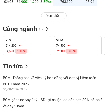
PHIẾU
Hủy
02/08
36,900
1,200 (3.36%)
763,100
27.94
niêm
yết
Xem thêm
Theo
CÔNG
dõi
CỤ
Cùng ngành
đặc
ĐẦU
biệt
TƯ
VIC
VHM
Không
214,200
74,500
được
-4,600
-2.10%
-2,600
-3.37%
ký
XUẤT
quỹ
DỮ
LIỆU
Tin tức
Danh
mục
ETF
BCM: Thông báo về việc ký hợp đồng với đơn vị kiểm toán
TIN
BCTC năm 2026
Cổ
MỚI
phiếu
04/08/2026 09:57
chi
Ngành
tiết
BCM gánh nợ vay 1 tỷ USD, lợi nhuận lao dốc hơn 80%, cổ phiếu
(-)
về đáy 5 năm