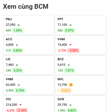
VỤ
Xem cùng BCM
TRUYỀN
THÔNG
PNJ
FPT
37,050
71,100
600
1.65%
400
0.57%
TIỆN
ACC
VHM
ÍCH
4,850
74,400
310
6.83%
-2,700
-3.50%
IJC
BCE
7,460
5,610
BẤT
240
3.32%
100
1.81%
ĐỘNG
SẢN
VNM
NVL
62,400
13,700
3,400
5.76%
0
0.00%
Mã
chứng
khoán
VIC
GVR
(-)
214,200
29,750
-4,600
-2.10%
1,900
6.82%