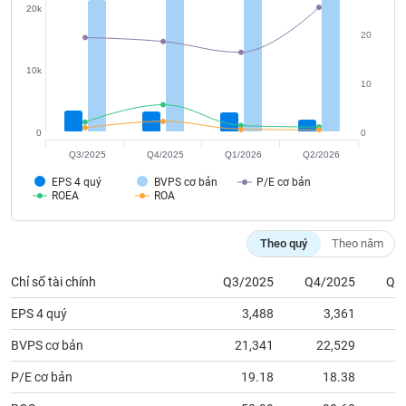
tài
20k
chính
20
10k
10
0
0
Q3/2025
Q4/2025
Q1/2026
Q2/2026
EPS 4 quý
BVPS cơ bản
P/E cơ bản
ROEA
ROA
Theo quý
Theo năm
Chỉ số tài chính
Q3/2025
Q4/2025
Q1
EPS 4 quý
3,488
3,361
BVPS cơ bản
21,341
22,529
2
P/E cơ bản
19.18
18.38