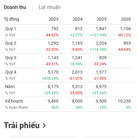
Doanh thu
Lợi nhuận
Tỷ đồng
2023
2024
2025
2026
Quý 1
792
812
1,847
1,106
% YoY
-44.92%
+2.57%
+127.54%
-40.12%
Quý 2
1,292
1,165
2,524
893
% YoY
-32.93%
-9.85%
+116.74%
-64.64%
Quý 3
1,143
1,241
829
% YoY
-49.51%
+8.59%
-33.24%
Quý 4
5,170
2,013
1,377
% YoY
+478.29%
-61.07%
-31.59%
Năm
8,175
5,313
6,975
% YoY
+25.23%
-35.00%
+31.26%
Kế hoạch
9,460
9,000
9,500
10,230
% hoàn thành
86%
59%
73%
0%
Trái phiếu