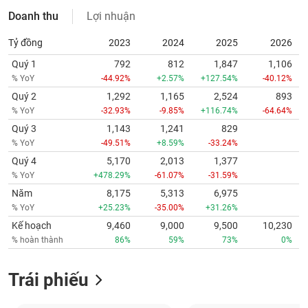
Doanh thu
Lợi nhuận
Tỷ đồng
2023
2024
2025
2026
Quý 1
792
812
1,847
1,106
% YoY
-44.92%
+2.57%
+127.54%
-40.12%
Quý 2
1,292
1,165
2,524
893
% YoY
-32.93%
-9.85%
+116.74%
-64.64%
Quý 3
1,143
1,241
829
% YoY
-49.51%
+8.59%
-33.24%
Quý 4
5,170
2,013
1,377
% YoY
+478.29%
-61.07%
-31.59%
Năm
8,175
5,313
6,975
% YoY
+25.23%
-35.00%
+31.26%
Kế hoạch
9,460
9,000
9,500
10,230
% hoàn thành
86%
59%
73%
0%
Trái phiếu