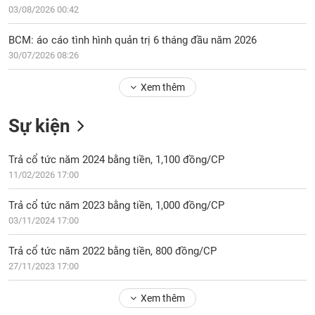
Tổng
VS-
03/08/2026 00:42
quan
SECTOR
Giao
BCM: áo cáo tình hình quản trị 6 tháng đầu năm 2026
dịch
30/07/2026 08:26
Tài
Xem thêm
chính
NĂNG
Phân
LƯỢNG
Sự kiện
tích
kỹ
thuật
Trả cổ tức năm 2024 bằng tiền, 1,100 đồng/CP
11/02/2026 17:00
Hồ
NGUYÊN
sơ
VẬT
Trả cổ tức năm 2023 bằng tiền, 1,000 đồng/CP
doanh
LIỆU
03/11/2024 17:00
nghiệp
Tin
Trả cổ tức năm 2022 bằng tiền, 800 đồng/CP
tức
27/11/2023 17:00
sự
CÔNG
kiện
Xem thêm
NGHIỆP
Tài