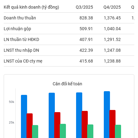
phân
Kết quả kinh doanh (tỷ đồng)
Q3/2025
Q4/2025
Q1
tích
(-)
Doanh thu thuần
828.38
1,376.45
1,1
Lợi nhuận gộp
509.91
1,040.04
6
Thuật
ngữ
LN thuần từ HĐKD
407.91
1,291.52
2
(-)
LNST thu nhập DN
422.39
1,247.08
2
Dịch
LNST của CĐ cty mẹ
415.68
1,238.88
2
vụ
(-)
Cân đối kế toán
Đào
tạo
50k
25k
Sách
tài