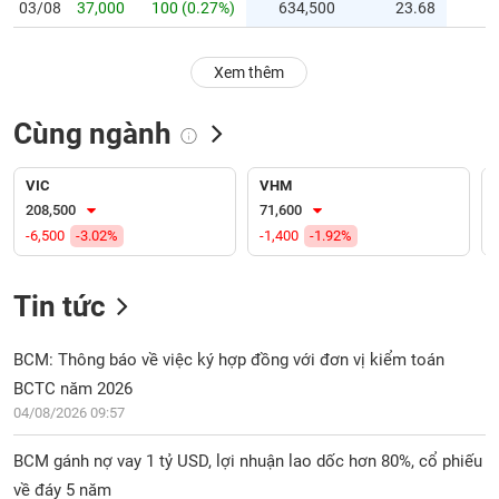
PHIẾU
Hủy
03/08
37,000
100 (0.27%)
634,500
23.68
niêm
yết
Xem thêm
Theo
CÔNG
dõi
CỤ
Cùng ngành
đặc
ĐẦU
biệt
TƯ
VIC
VHM
Không
208,500
71,600
được
-6,500
-3.02%
-1,400
-1.92%
ký
XUẤT
quỹ
DỮ
LIỆU
Tin tức
Danh
mục
ETF
BCM: Thông báo về việc ký hợp đồng với đơn vị kiểm toán
TIN
BCTC năm 2026
Cổ
MỚI
phiếu
04/08/2026 09:57
chi
Ngành
tiết
BCM gánh nợ vay 1 tỷ USD, lợi nhuận lao dốc hơn 80%, cổ phiếu
(-)
về đáy 5 năm