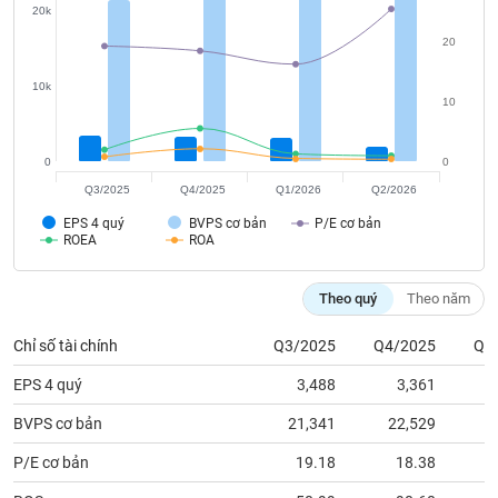
tài
20k
chính
20
10k
10
0
0
Q3/2025
Q4/2025
Q1/2026
Q2/2026
EPS 4 quý
BVPS cơ bản
P/E cơ bản
ROEA
ROA
Theo quý
Theo năm
Chỉ số tài chính
Q3/2025
Q4/2025
Q1
EPS 4 quý
3,488
3,361
BVPS cơ bản
21,341
22,529
2
P/E cơ bản
19.18
18.38