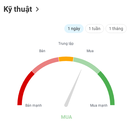
liệu
Kỹ thuật
Tâm
lý
TIÊU
1 ngày
1 tuần
1 tháng
thị
DÙNG
trường
KHÔNG
THIẾT
Trung lập
YẾU
Bán
Mua
TIÊU
DÙNG
THIẾT
YẾU
Bán mạnh
Mua mạnh
MUA
CHĂM