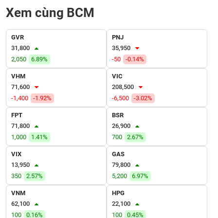
VỤ
Xem cùng BCM
TRUYỀN
THÔNG
GVR
PNJ
31,800
35,950
2,050
6.89%
-50
-0.14%
TIỆN
VHM
VIC
ÍCH
71,600
208,500
-1,400
-1.92%
-6,500
-3.02%
FPT
BSR
71,800
26,900
BẤT
1,000
1.41%
700
2.67%
ĐỘNG
SẢN
VIX
GAS
13,950
79,800
350
2.57%
5,200
6.97%
Mã
chứng
khoán
VNM
HPG
(-)
62,100
22,100
100
0.16%
100
0.45%