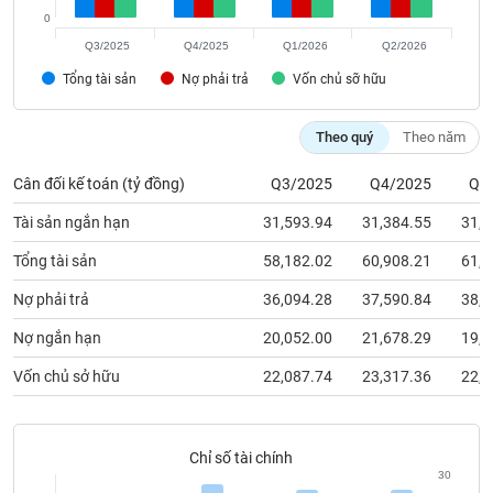
chính
0
Q3/2025
Q4/2025
Q1/2026
Q2/2026
Tổng tài sản
Nợ phải trả
Vốn chủ sỡ hữu
Công
cụ
Theo quý
Theo năm
đầu
tư
Cân đối kế toán (tỷ đồng)
Q3/2025
Q4/2025
Q1
Tài sản ngắn hạn
31,593.94
31,384.55
31,7
Tổng tài sản
58,182.02
60,908.21
61,3
Truyền
Nợ phải trả
36,094.28
37,590.84
38,8
thông
tài
Nợ ngắn hạn
20,052.00
21,678.29
19,7
chính
Vốn chủ sở hữu
22,087.74
23,317.36
22,4
Dữ
Chỉ số tài chính
liệu
30