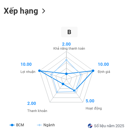
SÓC
SỨC
Xếp hạng
KHỎE
B
2.00
TÀI
Khả năng thanh toán
CHÍNH
10.00
10.00
Lợi nhuận
Định giá
CÔNG
NGHỆ
THÔNG
5.00
2.00
TIN
Hoạt động
Thanh khoản
BCM
Ngành
Số liệu năm 2025
DỊCH