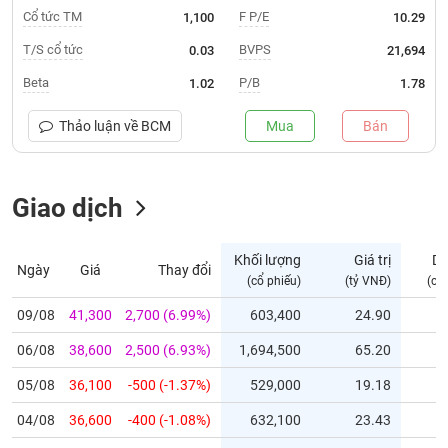
Cổ tức TM
F P/E
1,100
10.29
Trạng
T/S cổ tức
BVPS
0.03
21,694
thái
NGÀNH
cổ
Beta
P/B
1.02
1.78
phiếu
Thảo luận về
BCM
Mua
Bán
Quy
DOANH
mô
NGHIỆP
thị
trường
Giao dịch
Niêm
CỔ
yết
Khối lượng
Giá trị
D
PHIẾU
Ngày
Giá
Thay đổi
(cổ phiếu)
(tỷ VNĐ)
(cổ
Niêm
yết
09/08
41,300
2,700 (6.99%)
603,400
24.90
mới
PHÁI
06/08
38,600
2,500 (6.93%)
1,694,500
65.20
Niêm
SINH
yết
05/08
36,100
-500 (-1.37%)
529,000
19.18
bổ
04/08
sung
36,600
-400 (-1.08%)
632,100
23.43
TRÁI