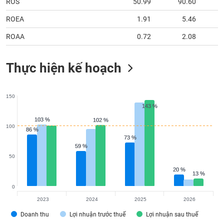
ROS
50.99
90.60
ROEA
1.91
5.46
ROAA
0.72
2.08
Thực hiện kế hoạch
150
143 %
143 %
103 %
103 %
102 %
102 %
100
86 %
86 %
73 %
73 %
59 %
59 %
50
20 %
20 %
13 %
13 %
0
2023
2024
2025
2026
Doanh thu
Lợi nhuận trước thuế
Lợi nhuận sau thuế