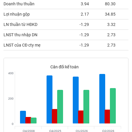
phân
Doanh thu thuần
3.94
80.30
tích
(-)
Lợi nhuận gộp
2.17
34.85
LN thuần từ HĐKD
-1.29
3.32
Thuật
LNST thu nhập DN
-1.29
2.73
ngữ
(-)
LNST của CĐ cty mẹ
-1.29
2.73
Dịch
vụ
Cân đối kế toán
(-)
400
Đào
tạo
200
Sách
0
tài
Q4/2008
Q4/2025
Q1/2026
Q2/2026