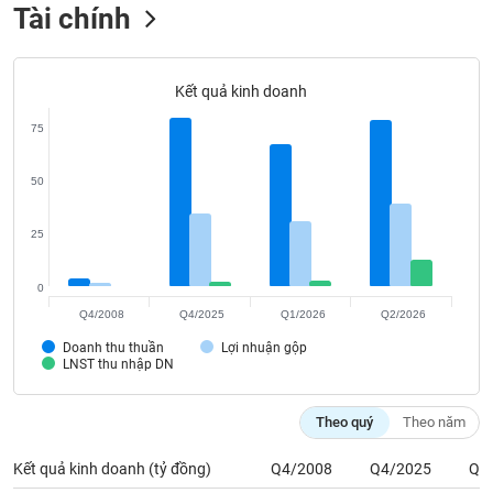
Tất cả
Cổ phiếu
Chỉ số
Chứng chỉ quỹ
Chứng q
Tài chính
Lãnh
đạo
Kết quả kinh doanh
(-)
75
Tất cả
Người nội bộ
Người liên quan
Cổ đông lớn
50
Tin
tức
25
(-)
0
Bài
Q4/2008
Q4/2025
Q1/2026
Q2/2026
viết
của
Doanh thu thuần
Lợi nhuận gộp
tác
LNST thu nhập DN
giả
(-)
Theo quý
Theo năm
Báo
Kết quả kinh doanh (tỷ đồng)
Q4/2008
Q4/2025
Q1
cáo