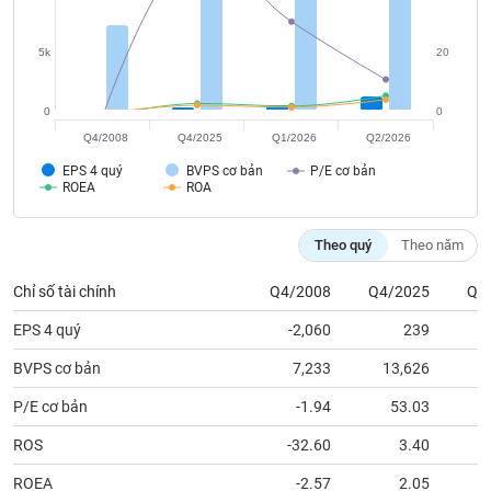
tài
chính
5k
20
0
0
Q4/2008
Q4/2025
Q1/2026
Q2/2026
EPS 4 quý
BVPS cơ bản
P/E cơ bản
ROEA
ROA
Theo quý
Theo năm
Chỉ số tài chính
Q4/2008
Q4/2025
Q1
EPS 4 quý
-2,060
239
BVPS cơ bản
7,233
13,626
1
P/E cơ bản
-1.94
53.03
ROS
-32.60
3.40
ROEA
-2.57
2.05