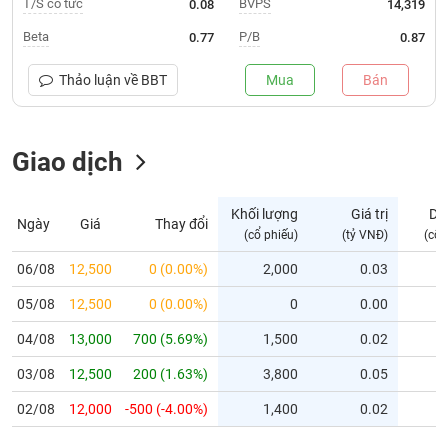
T/S cổ tức
BVPS
0.08
14,319
Trạng
Beta
P/B
0.77
0.87
thái
NGÀNH
cổ
Thảo luận về
BBT
Mua
Bán
phiếu
Quy
Giao dịch
DOANH
mô
NGHIỆP
thị
trường
Khối lượng
Giá trị
Dư
Ngày
Giá
Thay đổi
Niêm
(cổ phiếu)
(tỷ VNĐ)
(cổ 
CỔ
yết
PHIẾU
06/08
12,500
0 (0.00%)
2,000
0.03
Niêm
05/08
yết
12,500
0 (0.00%)
0
0.00
mới
PHÁI
04/08
13,000
700 (5.69%)
1,500
0.02
Niêm
SINH
03/08
12,500
200 (1.63%)
3,800
0.05
yết
bổ
02/08
12,000
-500 (-4.00%)
1,400
0.02
sung
TRÁI