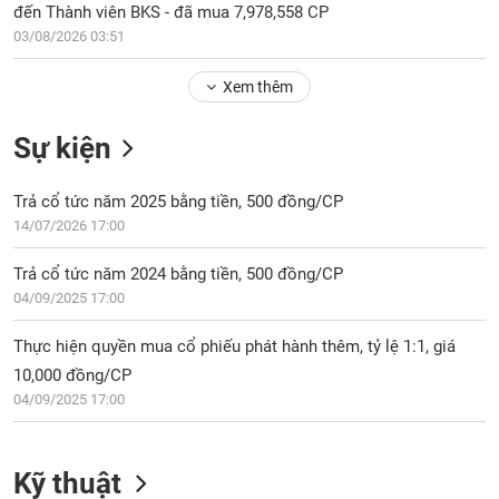
Tổng
VS-
đến Thành viên BKS - đã mua 7,978,558 CP
quan
SECTOR
03/08/2026 03:51
Giao
dịch
Xem thêm
Tài
Sự kiện
chính
NĂNG
Phân
LƯỢNG
Trả cổ tức năm 2025 bằng tiền, 500 đồng/CP
tích
kỹ
14/07/2026 17:00
thuật
Trả cổ tức năm 2024 bằng tiền, 500 đồng/CP
Hồ
NGUYÊN
04/09/2025 17:00
sơ
VẬT
doanh
LIỆU
Thực hiện quyền mua cổ phiếu phát hành thêm, tỷ lệ 1:1, giá
nghiệp
10,000 đồng/CP
Tin
04/09/2025 17:00
tức
sự
CÔNG
kiện
Kỹ thuật
NGHIỆP
Tài