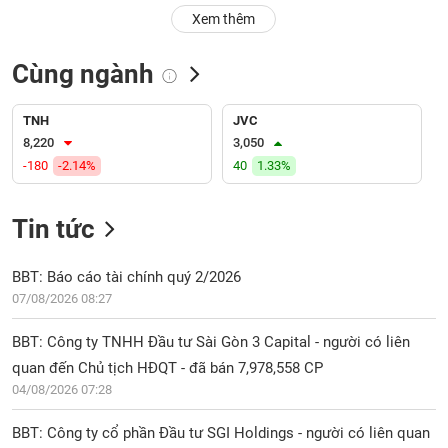
PHIẾU
Hủy
Xem thêm
niêm
yết
Cùng ngành
Theo
CÔNG
dõi
CỤ
đặc
TNH
JVC
ĐẦU
biệt
8,220
3,050
TƯ
-180
-2.14%
40
1.33%
Không
được
ký
Tin tức
XUẤT
quỹ
DỮ
LIỆU
Danh
BBT: Báo cáo tài chính quý 2/2026
mục
07/08/2026 08:27
ETF
TIN
BBT: Công ty TNHH Đầu tư Sài Gòn 3 Capital - người có liên
Cổ
MỚI
quan đến Chủ tịch HĐQT - đã bán 7,978,558 CP
phiếu
04/08/2026 07:28
chi
Ngành
tiết
(-)
BBT: Công ty cổ phần Đầu tư SGI Holdings - người có liên quan