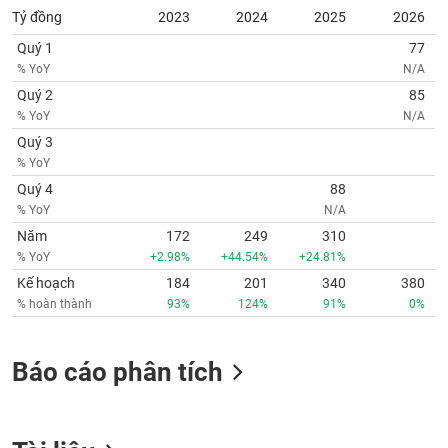
Tỷ đồng
2023
2024
2025
2026
Quý 1
77
% YoY
N/A
Quý 2
85
% YoY
N/A
Quý 3
% YoY
Quý 4
88
% YoY
N/A
Năm
172
249
310
% YoY
+2.98%
+44.54%
+24.81%
Kế hoạch
184
201
340
380
% hoàn thành
93%
124%
91%
0%
Báo cáo phân tích