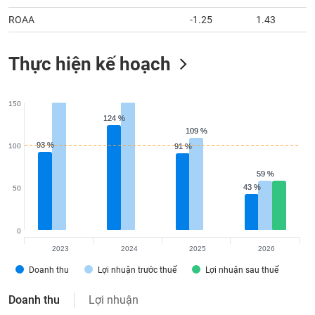
ROAA
-1.25
1.43
Thực hiện kế hoạch
150
124 %
124 %
109 %
109 %
93 %
93 %
100
91 %
91 %
59 %
59 %
43 %
43 %
50
0
2023
2024
2025
2026
Doanh thu
Lợi nhuận trước thuế
Lợi nhuận sau thuế
Doanh thu
Lợi nhuận