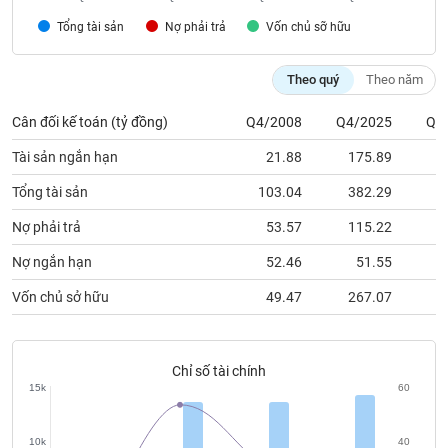
chính
Tổng tài sản
Nợ phải trả
Vốn chủ sỡ hữu
Theo quý
Theo năm
Công
cụ
Cân đối kế toán (tỷ đồng)
Q4/2008
Q4/2025
Q1
đầu
Tài sản ngắn hạn
21.88
175.89
1
tư
Tổng tài sản
103.04
382.29
3
Nợ phải trả
53.57
115.22
1
Truyền
Nợ ngắn hạn
52.46
51.55
1
thông
tài
Vốn chủ sở hữu
49.47
267.07
2
chính
Chỉ số tài chính
15k
60
Dữ
liệu
10k
40