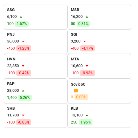
VỤ
TRUYỀN
SSG
MSB
THÔNG
6,100
16,200
100
1.67%
50
0.31%
PNJ
SGI
36,000
9,200
TIỆN
-450
-1.23%
-400
-4.17%
ÍCH
HVN
MTA
23,850
10,600
-100
-0.42%
-100
-0.93%
BẤT
PAP
SovicoC
ĐỘNG
28,000
SẢN
0
0.00%
1,400
5.26%
SHB
KLB
Mã
11,700
13,100
chứng
khoán
-100
-0.85%
250
1.95%
(-)