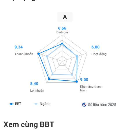
SÓC
SỨC
KHỎE
A
6.66
Định giá
TÀI
9.34
6.00
CHÍNH
Thanh khoản
Hoạt động
CÔNG
9.50
8.40
NGHỆ
Khả năng thanh
THÔNG
toán
Lợi nhuận
TIN
BBT
Ngành
Số liệu năm 2025
Xem cùng BBT
DỊCH