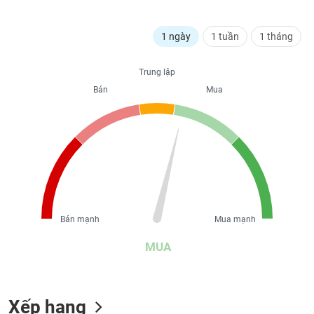
liệu
1 ngày
1 tuần
1 tháng
Tâm
lý
TIÊU
thị
DÙNG
Trung lập
trường
KHÔNG
Bán
Mua
THIẾT
YẾU
TIÊU
DÙNG
THIẾT
Bán mạnh
Mua mạnh
YẾU
MUA
Xếp hạng
CHĂM