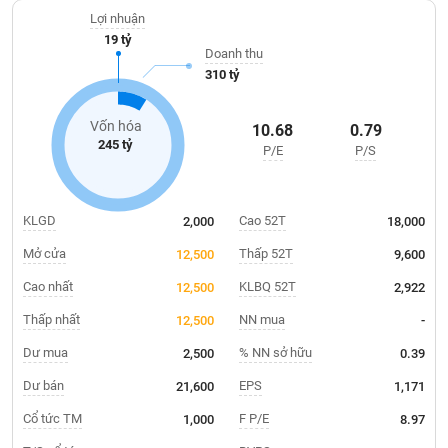
Giá
Hàng Việt Nam Chất Lượng Cao do người tiêu dùng bình chọn
tích
Lợi nhuận
trong nhiều năm liền.
Đặt
19 tỷ
Biểu
lệnh
Doanh thu
đồ
ĐÔNG
310 tỷ
Nước
tài
DƯƠNG
ngoài
chính
Vốn hóa
10.68
0.79
Tự
245 tỷ
P/E
P/S
TÀI
doanh
CHÍNH
Ảnh
CÁ
hưởng
NHÂN
KLGD
Cao 52T
2,000
18,000
chỉ
số
Mở cửa
Thấp 52T
12,500
9,600
Biến
Cao nhất
KLBQ 52T
12,500
2,922
PHÂN
động
TÍCH
Thấp nhất
NN mua
12,500
-
cổ
VIETSTOCKFINANCE
phiếu
Dư mua
% NN sở hữu
2,500
0.39
Giao
Dư bán
EPS
21,600
1,171
dịch
Cổ tức TM
F P/E
1,000
8.97
VĨ
nội
MÔ
bộ