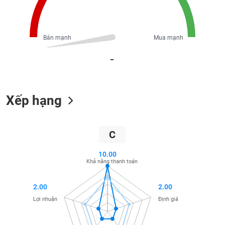
Tổng
VS-
quan
SECTOR
Giao
dịch
Bán mạnh
Mua mạnh
Tài
_
chính
NĂNG
Phân
LƯỢNG
tích
Xếp hạng
kỹ
thuật
Hồ
C
NGUYÊN
sơ
VẬT
doanh
10.00
LIỆU
nghiệp
Khả năng thanh toán
Tin
tức
2.00
2.00
sự
Lợi nhuận
Định giá
CÔNG
kiện
NGHIỆP
Tài