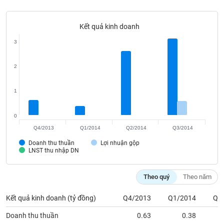
SÓC
SỨC
KHỎE
Kết quả kinh doanh
3
2
TÀI
CHÍNH
1
0
Q4/2013
Q1/2014
Q2/2014
Q3/2014
CÔNG
Doanh thu thuần
Lợi nhuận gộp
NGHỆ
LNST thu nhập DN
THÔNG
TIN
Theo quý
Theo năm
Kết quả kinh doanh (tỷ đồng)
Q4/2013
Q1/2014
Q2
Doanh thu thuần
0.63
0.38
DỊCH