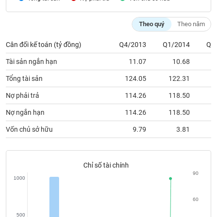
Tất cả
Cổ phiếu
Chỉ số
Chứng chỉ quỹ
Chứng q
Theo quý
Theo năm
Lãnh
đạo
(-)
Cân đối kế toán (tỷ đồng)
Q4/2013
Q1/2014
Q2
Tài sản ngắn hạn
11.07
10.68
Tất cả
Người nội bộ
Người liên quan
Cổ đông lớn
Tổng tài sản
124.05
122.31
1
Tin
Nợ phải trả
114.26
118.50
1
tức
(-)
Nợ ngắn hạn
114.26
118.50
1
Vốn chủ sở hữu
9.79
3.81
Bài
viết
của
tác
Chỉ số tài chính
giả
90
(-)
1000
60
Báo
cáo
500