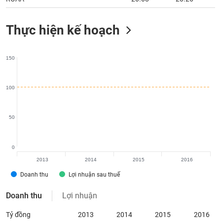
chính
Thực hiện kế hoạch
Công
cụ
150
đầu
tư
100
50
Truyền
thông
tài
0
chính
2013
2014
2015
2016
Doanh thu
Lợi nhuận sau thuế
Doanh thu
Lợi nhuận
Dữ
liệu
Tỷ đồng
2013
2014
2015
2016