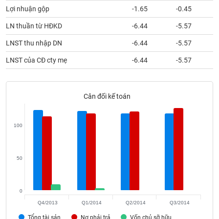
VỤ
Lợi nhuận gộp
-1.65
-0.45
TRUYỀN
THÔNG
LN thuần từ HĐKD
-6.44
-5.57
LNST thu nhập DN
-6.44
-5.57
LNST của CĐ cty mẹ
-6.44
-5.57
TIỆN
ÍCH
Cân đối kế toán
100
BẤT
ĐỘNG
SẢN
50
Mã
chứng
0
khoán
(-)
Q4/2013
Q1/2014
Q2/2014
Q3/2014
Tổng tài sản
Nợ phải trả
Vốn chủ sỡ hữu