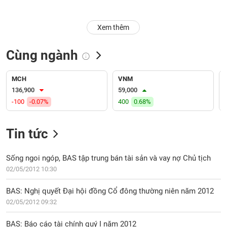
Trạng
Xem thêm
thái
NGÀNH
cổ
phiếu
Cùng ngành
Quy
DOANH
mô
MCH
VNM
NGHIỆP
thị
136,900
59,000
trường
-100
-0.07%
400
0.68%
Niêm
CỔ
yết
Tin tức
PHIẾU
Niêm
yết
Sống ngoi ngóp, BAS tập trung bán tài sản và vay nợ Chủ tịch
mới
02/05/2012 10:30
PHÁI
Niêm
SINH
BAS: Nghị quyết Đại hội đồng Cổ đông thường niên năm 2012
yết
02/05/2012 09:32
bổ
sung
TRÁI
BAS: Báo cáo tài chính quý I năm 2012