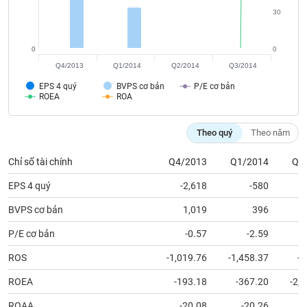
phân
30
tích
(-)
0
0
Q4/2013
Q1/2014
Q2/2014
Q3/2014
Thuật
ngữ
EPS 4 quý
BVPS cơ bản
P/E cơ bản
(-)
ROEA
ROA
Theo quý
Theo năm
Dịch
vụ
(-)
Chỉ số tài chính
Q4/2013
Q1/2014
Q2
EPS 4 quý
-2,618
-580
Đào
BVPS cơ bản
1,019
396
tạo
P/E cơ bản
-0.57
-2.59
ROS
-1,019.76
-1,458.37
-2
Sách
ROEA
-193.18
-367.20
-2,
tài
ROAA
-20.08
-20.26