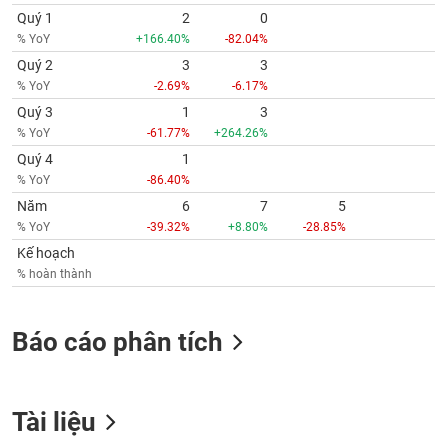
tài
Quý 1
2
0
chính
% YoY
+166.40%
-82.04%
Quý 2
3
3
% YoY
-2.69%
-6.17%
Quý 3
1
3
% YoY
-61.77%
+264.26%
Quý 4
1
% YoY
-86.40%
Năm
6
7
5
% YoY
-39.32%
+8.80%
-28.85%
Kế hoạch
% hoàn thành
Báo cáo phân tích
Tài liệu