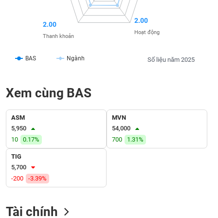
liệu
2.00
2.00
Tâm
Hoạt động
Thanh khoản
lý
TIÊU
thị
DÙNG
trường
BAS
Ngành
Số liệu năm 2025
KHÔNG
THIẾT
YẾU
Xem cùng BAS
ASM
MVN
5,950
54,000
TIÊU
10
0.17%
700
1.31%
DÙNG
THIẾT
TIG
YẾU
5,700
-200
-3.39%
Tài chính
CHĂM