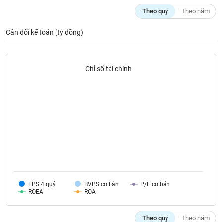
VỤ
Theo quý
Theo năm
TRUYỀN
THÔNG
Cân đối kế toán (tỷ đồng)
Chỉ số tài chính
TIỆN
ÍCH
BẤT
ĐỘNG
SẢN
Mã
EPS 4 quý
BVPS cơ bản
P/E cơ bản
chứng
ROEA
ROA
khoán
(-)
Theo quý
Theo năm