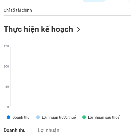
Tất cả
Cổ phiếu
Chỉ số
Chứng chỉ quỹ
Chứng q
Chỉ số tài chính
Lãnh
đạo
(-)
Thực hiện kế hoạch
Tất cả
Người nội bộ
Người liên quan
Cổ đông lớn
150
Tin
tức
(-)
100
Bài
50
viết
của
tác
giả
0
(-)
Doanh thu
Lợi nhuận trước thuế
Lợi nhuận sau thuế
Báo
Doanh thu
Lợi nhuận
cáo