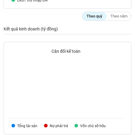
LNST thu nhập DN
SÓC
SỨC
KHỎE
Theo quý
Theo năm
Kết quả kinh doanh (tỷ đồng)
TÀI
CHÍNH
Cân đối kế toán
CÔNG
NGHỆ
THÔNG
TIN
Tổng tài sản
Nợ phải trả
Vốn chủ sỡ hữu
DỊCH