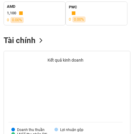
liệu
AMD
PWC
1,100
Tâm
0
0.00%
0
0.00%
lý
TIÊU
thị
DÙNG
trường
KHÔNG
Tài chính
THIẾT
YẾU
Kết quả kinh doanh
TIÊU
DÙNG
THIẾT
YẾU
CHĂM
Doanh thu thuần
Lợi nhuận gộp