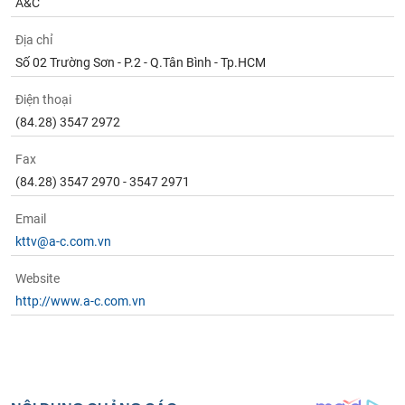
tài
A&C
chính
Địa chỉ
Số 02 Trường Sơn - P.2 - Q.Tân Bình - Tp.HCM
Điện thoại
(84.28) 3547 2972
Fax
(84.28) 3547 2970 - 3547 2971
Email
kttv@a-c.com.vn
Website
http://www.a-c.com.vn