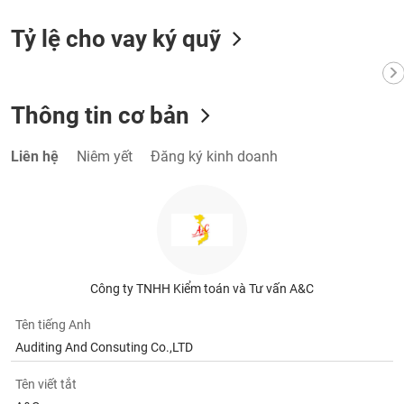
chính
Tỷ lệ cho vay ký quỹ
Công
cụ
Thông tin cơ bản
đầu
tư
Liên hệ
Niêm yết
Đăng ký kinh doanh
Truyền
thông
tài
chính
Công ty TNHH Kiểm toán và Tư vấn A&C
Tên tiếng Anh
Auditing And Consuting Co.,LTD
Dữ
Tên viết tắt
liệu