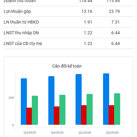
Doanh thu thuần
114.44
115.49
phân
tích
Lợi nhuận gộp
13.16
23.79
(-)
LN thuần từ HĐKD
1.91
7.31
Thuật
LNST thu nhập DN
1.22
6.44
ngữ
(-)
LNST của CĐ cty mẹ
1.22
6.44
Dịch
vụ
Cân đối kế toán
(-)
Đào
tạo
200
Sách
0
tài
Q3/2025
Q4/2025
Q1/2026
Q2/2026