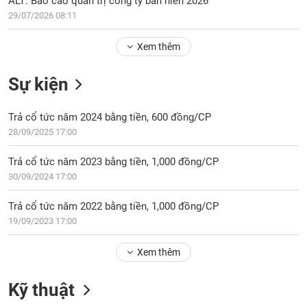
ALT: Báo cáo quản trị công ty bán niên 2026
Tổng
VS-
quan
29/07/2026 08:11
SECTOR
Giao
Xem thêm
dịch
Tài
Sự kiện
chính
NĂNG
Phân
LƯỢNG
Trả cổ tức năm 2024 bằng tiền, 600 đồng/CP
tích
28/09/2025 17:00
kỹ
thuật
Trả cổ tức năm 2023 bằng tiền, 1,000 đồng/CP
Hồ
30/09/2024 17:00
NGUYÊN
sơ
VẬT
doanh
Trả cổ tức năm 2022 bằng tiền, 1,000 đồng/CP
LIỆU
nghiệp
19/09/2023 17:00
Tin
Xem thêm
tức
sự
CÔNG
kiện
Kỹ thuật
NGHIỆP
Tài