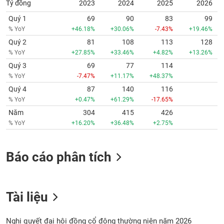
Tỷ đồng
2023
2024
2025
2026
Quý 1
69
90
83
99
% YoY
+46.18%
+30.06%
-7.43%
+19.46%
Quý 2
81
108
113
128
% YoY
+27.85%
+33.46%
+4.82%
+13.26%
Quý 3
69
77
114
% YoY
-7.47%
+11.17%
+48.37%
Quý 4
87
140
116
% YoY
+0.47%
+61.29%
-17.65%
Năm
304
415
426
% YoY
+16.20%
+36.48%
+2.75%
Báo cáo phân tích
Tài liệu
Nghị quyết đại hội đồng cổ đông thường niên năm 2026