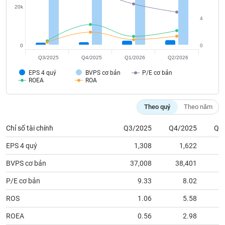
tài
20k
chính
4
0
0
Q3/2025
Q4/2025
Q1/2026
Q2/2026
EPS 4 quý
BVPS cơ bản
P/E cơ bản
ROEA
ROA
Theo quý
Theo năm
Chỉ số tài chính
Q3/2025
Q4/2025
Q1
EPS 4 quý
1,308
1,622
BVPS cơ bản
37,008
38,401
3
P/E cơ bản
9.33
8.02
ROS
1.06
5.58
ROEA
0.56
2.98