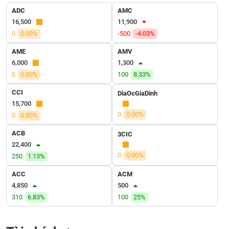
VỤ
ADC
AMC
TRUYỀN
16,500
11,900
THÔNG
0
0.00%
-500
-4.03%
AME
AMV
6,000
1,300
0
0.00%
100
8.33%
TIỆN
ÍCH
CCI
DiaOcGiaDinh
15,700
0
0.00%
0
0.00%
ACB
3CIC
BẤT
22,400
ĐỘNG
0
0.00%
250
1.13%
SẢN
ACC
ACM
Mã
4,850
500
chứng
310
6.83%
100
25%
khoán
(-)