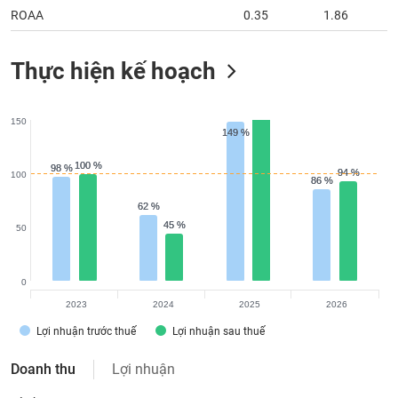
ROAA
0.35
1.86
Thực hiện kế hoạch
150
149 %
149 %
100 %
100 %
98 %
98 %
94 %
94 %
100
86 %
86 %
62 %
62 %
45 %
45 %
50
0
2023
2024
2025
2026
Lợi nhuận trước thuế
Lợi nhuận sau thuế
Doanh thu
Lợi nhuận