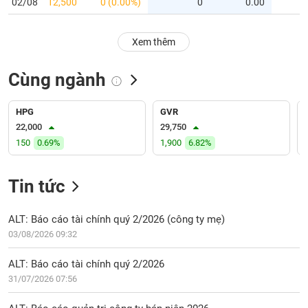
PHIẾU
02/08
12,500
0 (0.00%)
0
0.00
Hủy
niêm
yết
Xem thêm
Theo
CÔNG
dõi
Cùng ngành
CỤ
đặc
ĐẦU
biệt
TƯ
HPG
GVR
Không
22,000
29,750
được
150
0.69%
1,900
6.82%
ký
XUẤT
quỹ
DỮ
LIỆU
Tin tức
Danh
mục
ETF
ALT: Báo cáo tài chính quý 2/2026 (công ty mẹ)
TIN
03/08/2026 09:32
Cổ
MỚI
phiếu
ALT: Báo cáo tài chính quý 2/2026
chi
Ngành
31/07/2026 07:56
tiết
(-)