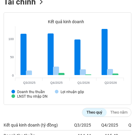
Tài chính
Tất cả
Cổ phiếu
Chỉ số
Chứng chỉ quỹ
Chứng q
Lãnh
Kết quả kinh doanh
đạo
(-)
Tất cả
Người nội bộ
Người liên quan
Cổ đông lớn
100
Tin
50
tức
(-)
0
Q3/2025
Q4/2025
Q1/2026
Q2/2026
Bài
viết
Doanh thu thuần
Lợi nhuận gộp
của
LNST thu nhập DN
tác
giả
(-)
Theo quý
Theo năm
Kết quả kinh doanh (tỷ đồng)
Q3/2025
Q4/2025
Q1
Báo
cáo