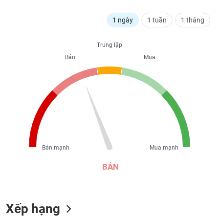
liệu
1 ngày
1 tuần
1 tháng
Tâm
lý
TIÊU
Trung lập
thị
DÙNG
Bán
Mua
trường
KHÔNG
THIẾT
YẾU
TIÊU
DÙNG
Bán mạnh
Mua mạnh
THIẾT
YẾU
BÁN
Xếp hạng
CHĂM