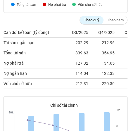
chính
Tổng tài sản
Nợ phải trả
Vốn chủ sỡ hữu
Theo quý
Theo năm
Công
Cân đối kế toán (tỷ đồng)
Q3/2025
Q4/2025
Q1
cụ
đầu
Tài sản ngắn hạn
202.29
212.96
2
tư
Tổng tài sản
339.63
354.95
3
Nợ phải trả
127.32
134.65
1
Nợ ngắn hạn
114.04
122.33
1
Truyền
thông
Vốn chủ sở hữu
212.31
220.30
2
tài
chính
Chỉ số tài chính
12
40k
Dữ
liệu
8