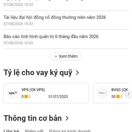
07/08/2026 16:33
Tài liệu đại hội đồng cổ đông thường niên năm 2026
07/08/2026 16:33
Báo cáo tình hình quản trị 6 tháng đầu năm 2026
07/08/2026 16:33
Xem thêm
Tỷ lệ cho vay ký quỹ
VPS (CK VPS)
BVSC (CK Bả
0
0
31/07/2023
50
0
Thông tin cơ bản
Liên hệ
Niêm yết
Đăng ký kinh doanh