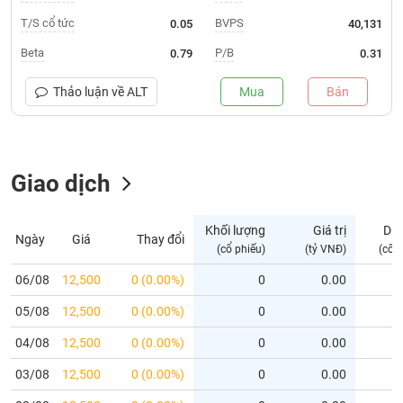
T/S cổ tức
BVPS
0.05
40,131
Trạng
thái
Beta
P/B
0.79
0.31
NGÀNH
cổ
phiếu
Thảo luận về
ALT
Mua
Bán
Quy
DOANH
mô
NGHIỆP
thị
Giao dịch
trường
Niêm
CỔ
yết
Khối lượng
Giá trị
Dư
Ngày
Giá
Thay đổi
PHIẾU
(cổ phiếu)
(tỷ VNĐ)
(cổ 
Niêm
yết
06/08
12,500
0 (0.00%)
0
0.00
mới
PHÁI
05/08
12,500
0 (0.00%)
0
0.00
Niêm
SINH
yết
04/08
12,500
0 (0.00%)
0
0.00
bổ
03/08
12,500
0 (0.00%)
0
0.00
sung
TRÁI