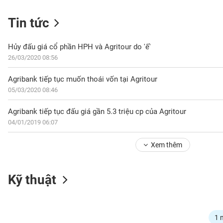
Tin tức
NGÀNH
Hủy đấu giá cổ phần HPH và Agritour do 'ế'
26/03/2020 08:56
Agribank tiếp tục muốn thoái vốn tại Agritour
DOANH
05/03/2020 08:46
NGHIỆP
Agribank tiếp tục đấu giá gần 5.3 triệu cp của Agritour
04/01/2019 06:07
CỔ
PHIẾU
Xem thêm
PHÁI
Kỹ thuật
SINH
TRÁI
1 