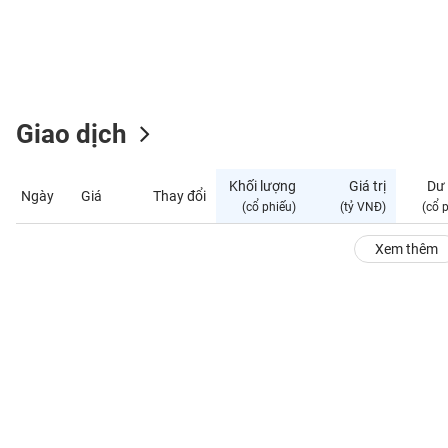
GIỚI
ĐÔNG
DƯƠNG
Giao dịch
TÀI
CHÍNH
Khối lượng
Giá trị
Dư
Ngày
Giá
Thay đổi
CÁ
(cổ phiếu)
(tỷ VNĐ)
(cổ 
NHÂN
Xem thêm
PHÂN
TÍCH
VIETSTOCKFINANCE
VĨ
MÔ