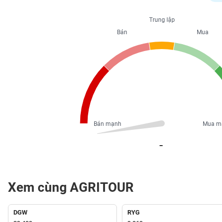
PHIẾU
Trung lập
Bán
Mua
CÔNG
CỤ
ĐẦU
TƯ
XUẤT
DỮ
Bán mạnh
Mua m
LIỆU
_
TIN
MỚI
Xem cùng AGRITOUR
Ngành
(-)
DGW
RYG