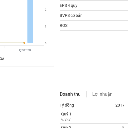
EPS 4 quý
2
BVPS cơ bản
ROS
1
0
Q2/2020
ROA
Doanh thu
Lợi nhuận
Tỷ đồng
2017
Quý 1
% YoY
Quý 2
8