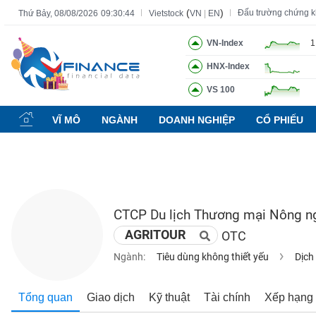
(
)
Đấu trường chứng 
Thứ Bảy, 08/08/2026
09:30:44
Vietstock
VN
|
EN
VN-Index
1
HNX-Index
Tất cả
Tính năng
Ngành
Mã chứng khoán
Lãnh đạ
VS 100
Tính
năng
VĨ MÔ
NGÀNH
DOANH NGHIỆP
CỔ PHIẾU
(-)
VIETSTOCK
CTCP Du lịch Thương mại Nông n
CHỨNG
AGRITOUR
OTC
KHOÁN
Ngành:
Tiêu dùng không thiết yếu
Dịch
DOANH
Tổng quan
Giao dịch
Kỹ thuật
Tài chính
Xếp hạng
NGHIỆP