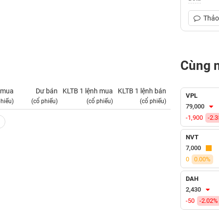
Thảo 
Cùng 
 mua
Dư bán
KLTB 1 lệnh mua
KLTB 1 lệnh bán
NN mua
VPL
phiếu)
(cổ phiếu)
(cổ phiếu)
(cổ phiếu)
(tỷ VNĐ)
79,000
-1,900
-2.
NVT
7,000
0
0.00%
DAH
2,430
-50
-2.02%