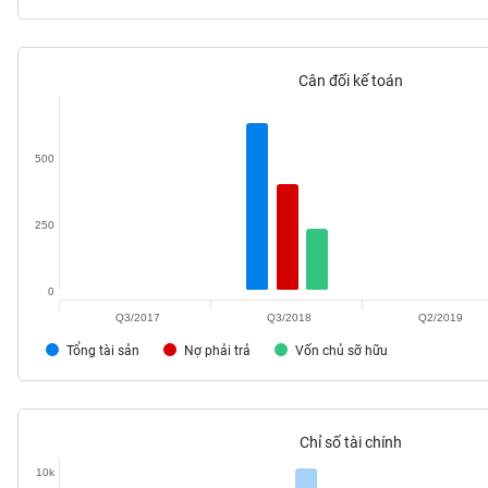
Cân đối kế toán
TIÊU
DÙNG
KHÔNG
500
THIẾT
YẾU
250
0
TIÊU
Q3/2017
Q3/2018
Q2/2019
DÙNG
THIẾT
Tổng tài sản
Nợ phải trả
Vốn chủ sỡ hữu
YẾU
Chỉ số tài chính
10k
CHĂM