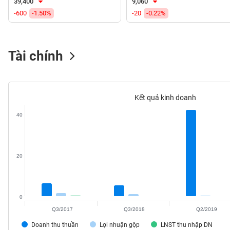
39,400
9,060
VS-
-600
-1.50%
-20
-0.22%
SECTOR
Tài chính
NĂNG
LƯỢNG
Kết quả kinh doanh
40
NGUYÊN
VẬT
20
LIỆU
0
Q3/2017
Q3/2018
Q2/2019
CÔNG
Doanh thu thuần
Lợi nhuận gộp
LNST thu nhập DN
NGHIỆP