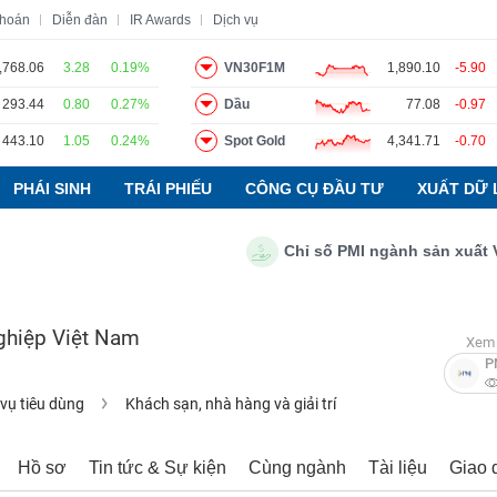
khoán
Diễn đàn
IR Awards
Dịch vụ
,768.06
3.28
0.19%
VN30F1M
1,890.10
-5.90
293.44
0.80
0.27%
Dầu
77.08
-0.97
o
Tin tức
Báo cáo phân tích
Thuật ngữ
Dịch vụ
443.10
1.05
0.24%
Spot Gold
4,341.71
-0.70
PHÁI SINH
TRÁI PHIẾU
CÔNG CỤ ĐẦU TƯ
XUẤT DỮ 
Chỉ số PMI ngành sản xuất Việt 
ghiệp Việt Nam
Xem 
P
 vụ tiêu dùng
Khách sạn, nhà hàng và giải trí
Hồ sơ
Tin tức & Sự kiện
Cùng ngành
Tài liệu
Giao 