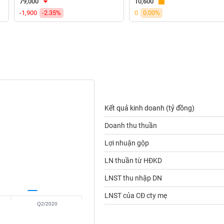
79,000
10,600
-1,900
-2.35%
0
0.00%
Kết quả kinh doanh (tỷ đồng)
Doanh thu thuần
Lợi nhuận gộp
LN thuần từ HĐKD
LNST thu nhập DN
LNST của CĐ cty mẹ
Q2/2020