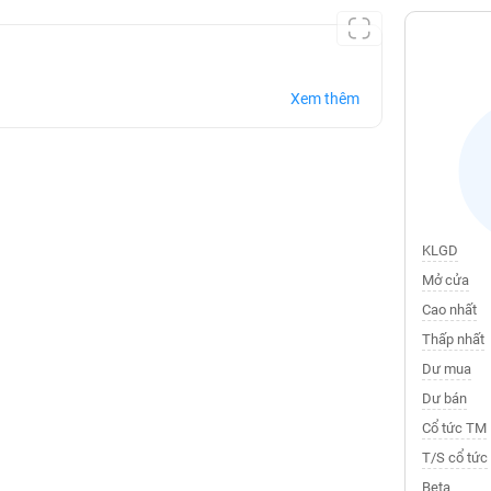
Xem thêm
KLGD
Mở cửa
Cao nhất
Thấp nhất
Dư mua
Dư bán
Cổ tức TM
T/S cổ tức
Beta