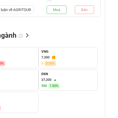
luận về
AGRITOUR
Mua
Bán
ngành
NN bán
Tự doanh mua
Tự doanh bán
VNG
(tỷ VNĐ)
(tỷ VNĐ)
(tỷ VNĐ)
7,300
35%
0
0.00%
DSN
37,200
550
1.50%