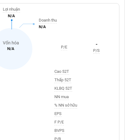
Lợi nhuận
N/A
Doanh thu
N/A
Vốn hóa
-
P/E
N/A
P/S
Cao 52T
Thấp 52T
KLBQ 52T
NN mua
% NN sở hữu
EPS
F P/E
BVPS
P/B