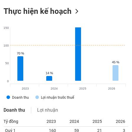
Thực hiện kế hoạch
150
100
70 %
70 %
45 %
45 %
50
14 %
14 %
0
2023
2024
2025
2026
Doanh thu
Lợi nhuận trước thuế
Doanh thu
Lợi nhuận
Tỷ đồng
2023
2024
2025
2026
Quý 1
160
59
21
3