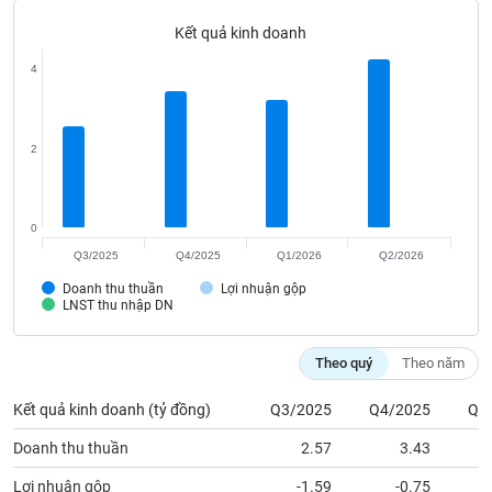
Tất cả
Cổ phiếu
Chỉ số
Chứng chỉ quỹ
Chứng q
Kết quả kinh doanh
Lãnh
4
đạo
(-)
Tất cả
Người nội bộ
Người liên quan
Cổ đông lớn
2
Tin
tức
0
(-)
Q3/2025
Q4/2025
Q1/2026
Q2/2026
Doanh thu thuần
Lợi nhuận gộp
Bài
LNST thu nhập DN
viết
của
tác
Theo quý
Theo năm
giả
(-)
Kết quả kinh doanh (tỷ đồng)
Q3/2025
Q4/2025
Q1
Doanh thu thuần
2.57
3.43
Báo
cáo
Lợi nhuận gộp
-1.59
-0.75