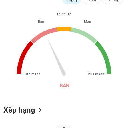
liệu
Trung lập
Tâm
Bán
Mua
lý
TIÊU
thị
DÙNG
trường
KHÔNG
THIẾT
YẾU
Bán mạnh
Mua mạnh
TIÊU
DÙNG
BÁN
THIẾT
YẾU
Xếp hạng
CHĂM