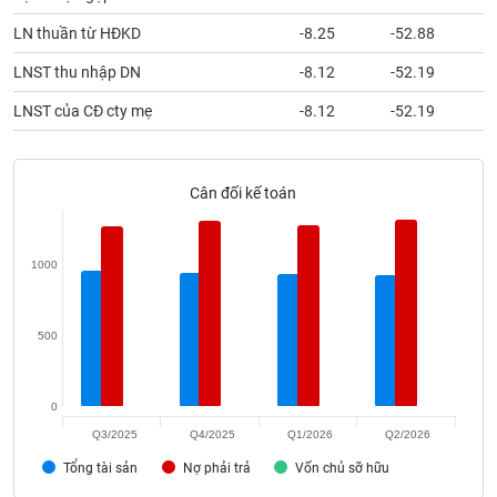
phân
tích
LN thuần từ HĐKD
-8.25
-52.88
(-)
LNST thu nhập DN
-8.12
-52.19
LNST của CĐ cty mẹ
-8.12
-52.19
Thuật
ngữ
(-)
Cân đối kế toán
Dịch
vụ
(-)
1000
Đào
500
tạo
0
Q3/2025
Q4/2025
Q1/2026
Q2/2026
Sách
Tổng tài sản
Nợ phải trả
Vốn chủ sỡ hữu
tài