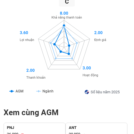
C
SÓC
SỨC
8.00
KHỎE
Khả năng thanh toán
3.60
2.00
Lợi nhuận
Định giá
TÀI
CHÍNH
3.00
2.00
Hoạt động
Thanh khoản
CÔNG
NGHỆ
AGM
Ngành
Số liệu năm 2025
THÔNG
TIN
Xem cùng AGM
PNJ
ANT
DỊCH