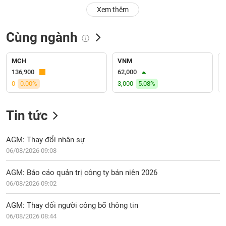
PHIẾU
Hủy
Xem thêm
niêm
yết
Cùng ngành
Theo
CÔNG
dõi
CỤ
đặc
MCH
VNM
ĐẦU
biệt
136,900
62,000
TƯ
0
0.00%
3,000
5.08%
Không
được
ký
Tin tức
XUẤT
quỹ
DỮ
LIỆU
Danh
AGM: Thay đổi nhân sự
mục
06/08/2026 09:08
ETF
TIN
AGM: Báo cáo quản trị công ty bán niên 2026
Cổ
MỚI
06/08/2026 09:02
phiếu
chi
Ngành
AGM: Thay đổi người công bố thông tin
tiết
(-)
06/08/2026 08:44