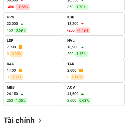
36,000
20,950
VỤ
-450
-1.23%
350
1.70%
TRUYỀN
THÔNG
HPG
KSB
22,000
13,200
150
0.69%
-200
-1.49%
LDP
NVL
TIỆN
7,900
13,900
ÍCH
0
0.00%
200
1.46%
DAG
TAR
1,400
2,600
0
0.00%
0
0.00%
BẤT
ĐỘNG
MBB
ACV
SẢN
24,150
41,500
250
1.05%
2,600
6.68%
Mã
chứng
khoán
Tài chính
(-)