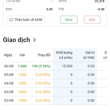
T/S cổ tức
BVPS
-
-21,218
Trạng
Beta
P/B
0.05
-0.08
thái
NGÀNH
cổ
Thảo luận về
AGM
Mua
Bán
phiếu
Quy
Giao dịch
DOANH
mô
NGHIỆP
thị
trường
Khối lượng
Giá trị
Dư
Ngày
Giá
Thay đổi
Niêm
(cổ phiếu)
(tỷ VNĐ)
(cổ 
CỔ
yết
PHIẾU
06/08
1,900
100 (5.56%)
15,300
0.03
Niêm
05/08
yết
1,800
0 (0.00%)
0
0.00
mới
PHÁI
04/08
1,800
0 (0.00%)
0
0.00
Niêm
SINH
03/08
1,800
0 (0.00%)
0
0.00
yết
bổ
02/08
1,800
0 (0.00%)
0
0.00
sung
TRÁI