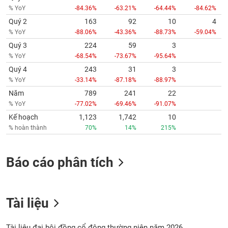
% YoY
-84.36%
-63.21%
-64.44%
-84.62%
Quý 2
163
92
10
4
% YoY
-88.06%
-43.36%
-88.73%
-59.04%
Quý 3
224
59
3
% YoY
-68.54%
-73.67%
-95.64%
Quý 4
243
31
3
% YoY
-33.14%
-87.18%
-88.97%
Năm
789
241
22
% YoY
-77.02%
-69.46%
-91.07%
Kế hoạch
1,123
1,742
10
% hoàn thành
70%
14%
215%
Báo cáo phân tích
Tài liệu
Tài liệu đại hội đồng cổ đông thường niên năm 2026