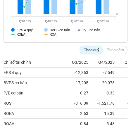
tài
chính
0
Q3/2025
Q4/2025
Q1/2026
Q2/2026
EPS 4 quý
BVPS cơ bản
P/E cơ bản
ROEA
ROA
Theo quý
Theo năm
Chỉ số tài chính
Q3/2025
Q4/2025
Q1
EPS 4 quý
-12,363
-7,549
BVPS cơ bản
-17,205
-20,073
-
P/E cơ bản
-0.27
-0.33
ROS
-316.09
-1,521.76
-4
ROEA
2.63
15.39
ROAA
-0.84
-5.48