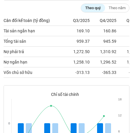
chính
Theo quý
Theo năm
Cân đối kế toán (tỷ đồng)
Q3/2025
Q4/2025
Q1
Công
Tài sản ngắn hạn
169.10
160.86
1
cụ
đầu
Tổng tài sản
959.37
945.59
9
tư
Nợ phải trả
1,272.50
1,310.92
1,2
Nợ ngắn hạn
1,258.10
1,296.52
1,2
Vốn chủ sở hữu
-313.13
-365.33
-3
Truyền
thông
tài
chính
Chỉ số tài chính
18
12
Dữ
0
liệu
6