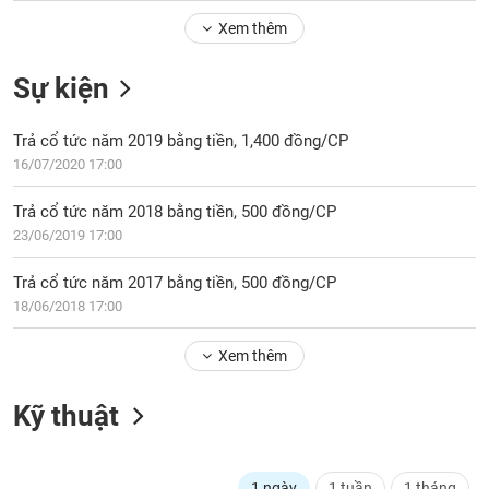
Tổng
VS-
quan
Xem thêm
SECTOR
Giao
Sự kiện
dịch
Tài
Trả cổ tức năm 2019 bằng tiền, 1,400 đồng/CP
chính
NĂNG
16/07/2020 17:00
Phân
LƯỢNG
tích
Trả cổ tức năm 2018 bằng tiền, 500 đồng/CP
kỹ
23/06/2019 17:00
thuật
Hồ
Trả cổ tức năm 2017 bằng tiền, 500 đồng/CP
NGUYÊN
sơ
18/06/2018 17:00
VẬT
doanh
LIỆU
nghiệp
Xem thêm
Tin
tức
Kỹ thuật
sự
CÔNG
kiện
NGHIỆP
Tài
1 ngày
1 tuần
1 tháng