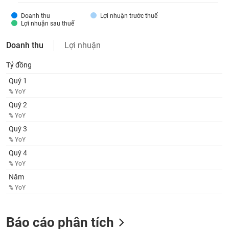
phân
tích
Doanh thu
Lợi nhuận trước thuế
(-)
Lợi nhuận sau thuế
Doanh thu
Lợi nhuận
Thuật
ngữ
Tỷ đồng
(-)
Quý 1
% YoY
Dịch
Quý 2
vụ
% YoY
(-)
Quý 3
% YoY
Đào
Quý 4
tạo
% YoY
Năm
% YoY
Sách
Báo cáo phân tích
tài