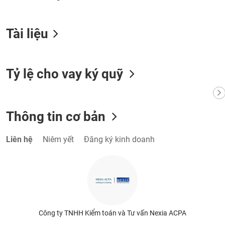
chính
Tài liệu
Công
cụ
đầu
Tỷ lệ cho vay ký quỹ
tư
Thông tin cơ bản
Truyền
thông
Liên hệ
Niêm yết
Đăng ký kinh doanh
tài
chính
Dữ
Công ty TNHH Kiểm toán và Tư vấn Nexia ACPA
liệu