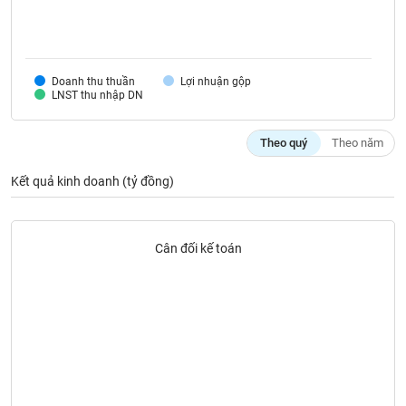
SÓC
SỨC
KHỎE
Doanh thu thuần
Lợi nhuận gộp
LNST thu nhập DN
TÀI
Theo quý
Theo năm
CHÍNH
Kết quả kinh doanh (tỷ đồng)
CÔNG
Cân đối kế toán
NGHỆ
THÔNG
TIN
DỊCH