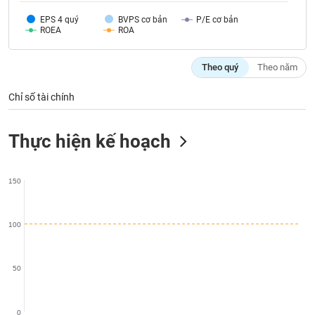
Tất cả
Cổ phiếu
Chỉ số
Chứng chỉ quỹ
Chứng q
EPS 4 quý
BVPS cơ bản
P/E cơ bản
ROEA
ROA
Lãnh
đạo
(-)
Theo quý
Theo năm
Tất cả
Người nội bộ
Người liên quan
Cổ đông lớn
Chỉ số tài chính
Tin
Thực hiện kế hoạch
tức
(-)
150
Bài
viết
của
100
tác
giả
(-)
50
Báo
cáo
0