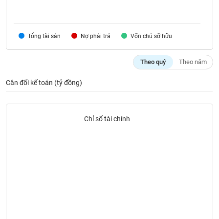
VỤ
TRUYỀN
THÔNG
Tổng tài sản
Nợ phải trả
Vốn chủ sỡ hữu
Theo quý
Theo năm
TIỆN
Cân đối kế toán (tỷ đồng)
ÍCH
Chỉ số tài chính
BẤT
ĐỘNG
SẢN
Mã
chứng
khoán
(-)