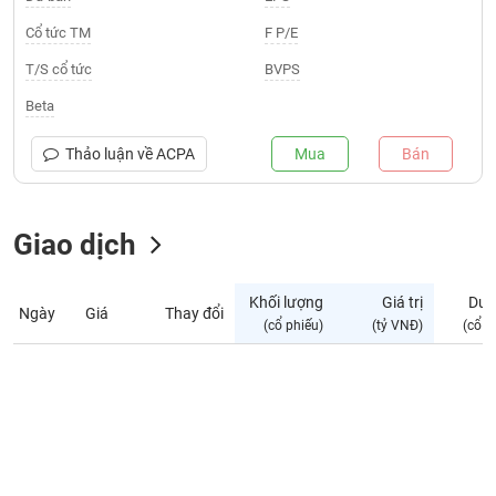
Giá
tích
Cổ tức TM
F P/E
Đặt
Biểu
lệnh
T/S cổ tức
BVPS
đồ
ĐÔNG
Nước
tài
DƯƠNG
Beta
ngoài
chính
Tự
Thảo luận về
ACPA
Mua
Bán
TÀI
doanh
CHÍNH
Ảnh
CÁ
hưởng
Giao dịch
NHÂN
chỉ
số
Khối lượng
Giá trị
Dư 
Ngày
Giá
Thay đổi
Biến
PHÂN
(cổ phiếu)
(tỷ VNĐ)
(cổ p
động
TÍCH
cổ
VIETSTOCKFINANCE
phiếu
Giao
dịch
VĨ
nội
MÔ
bộ