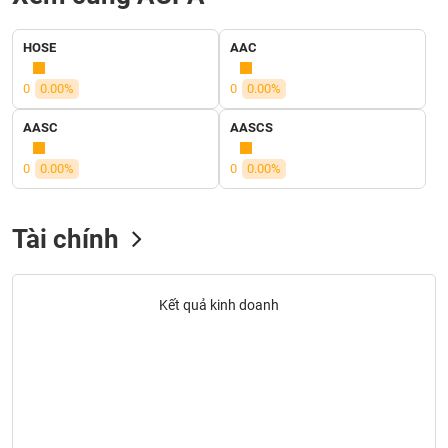
liệu
HOSE
AAC
Tâm
lý
TIÊU
0
0.00%
0
0.00%
thị
DÙNG
trường
KHÔNG
AASC
AASCS
THIẾT
YẾU
0
0.00%
0
0.00%
Tài chính
TIÊU
DÙNG
Kết quả kinh doanh
THIẾT
YẾU
CHĂM