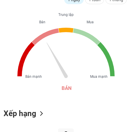
liệu
Trung lập
Tâm
Bán
Mua
lý
TIÊU
thị
DÙNG
trường
KHÔNG
THIẾT
YẾU
Bán mạnh
Mua mạnh
TIÊU
DÙNG
BÁN
THIẾT
YẾU
Xếp hạng
CHĂM