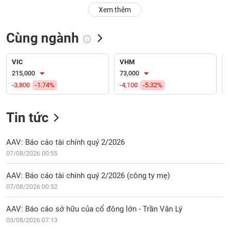
PHIẾU
Hủy
Xem thêm
niêm
yết
Cùng ngành
Theo
CÔNG
dõi
CỤ
đặc
VIC
VHM
ĐẦU
biệt
215,000
73,000
TƯ
-3,800
-1.74%
-4,100
-5.32%
Không
được
ký
Tin tức
XUẤT
quỹ
DỮ
LIỆU
Danh
AAV: Báo cáo tài chính quý 2/2026
mục
07/08/2026 00:55
ETF
TIN
AAV: Báo cáo tài chính quý 2/2026 (công ty mẹ)
Cổ
MỚI
07/08/2026 00:52
phiếu
chi
Ngành
AAV: Báo cáo sở hữu của cổ đông lớn - Trần Văn Lý
tiết
(-)
03/08/2026 07:13