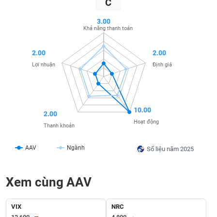
C
SÓC
SỨC
3.00
KHỎE
Khả năng thanh toán
2.00
2.00
Lợi nhuận
Định giá
TÀI
CHÍNH
10.00
2.00
Hoạt động
Thanh khoản
CÔNG
NGHỆ
AAV
Ngành
Số liệu năm 2025
THÔNG
TIN
Xem cùng AAV
VIX
NRC
DỊCH