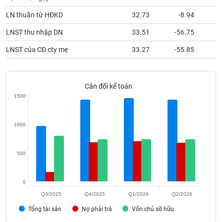
phân
tích
LN thuần từ HĐKD
32.73
-8.94
(-)
LNST thu nhập DN
33.51
-56.75
LNST của CĐ cty mẹ
33.27
-55.85
Thuật
ngữ
(-)
Cân đối kế toán
1500
Dịch
vụ
(-)
1000
Đào
500
tạo
0
Q3/2025
Q4/2025
Q1/2026
Q2/2026
Sách
Tổng tài sản
Nợ phải trả
Vốn chủ sỡ hữu
tài