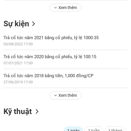
Tổng
VS-
quan
Xem thêm
SECTOR
Giao
Sự kiện
dịch
Tài
Trả cổ tức năm 2021 bằng cổ phiếu, tỷ lệ 1000:35
chính
NĂNG
03/08/2022 17:00
Phân
LƯỢNG
tích
Trả cổ tức năm 2020 bằng cổ phiếu, tỷ lệ 100:15
kỹ
07/07/2021 17:00
thuật
Hồ
Trả cổ tức năm 2018 bằng tiền, 1,000 đồng/CP
NGUYÊN
sơ
27/06/2019 17:00
VẬT
doanh
LIỆU
nghiệp
Xem thêm
Tin
tức
Kỹ thuật
sự
CÔNG
kiện
NGHIỆP
Tài
1 ngày
1 tuần
1 tháng