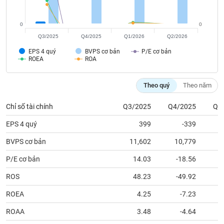
tài
chính
0
0
Q3/2025
Q4/2025
Q1/2026
Q2/2026
EPS 4 quý
BVPS cơ bản
P/E cơ bản
ROEA
ROA
Theo quý
Theo năm
Chỉ số tài chính
Q3/2025
Q4/2025
Q1
EPS 4 quý
399
-339
BVPS cơ bản
11,602
10,779
1
P/E cơ bản
14.03
-18.56
ROS
48.23
-49.92
ROEA
4.25
-7.23
ROAA
3.48
-4.64