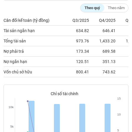
chính
Theo quý
Theo năm
Cân đối kế toán (tỷ đồng)
Q3/2025
Q4/2025
Q1
Công
Tài sản ngắn hạn
634.82
646.41
2
cụ
đầu
Tổng tài sản
973.76
1,433.20
1,4
tư
Nợ phải trả
173.34
689.58
7
Nợ ngắn hạn
120.51
351.13
3
Vốn chủ sở hữu
800.41
743.62
7
Truyền
thông
tài
chính
Chỉ số tài chính
15
10k
10
Dữ
liệu
5k
5