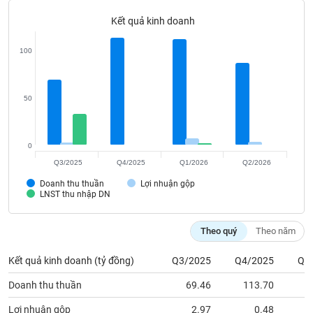
Tất cả
Cổ phiếu
Chỉ số
Chứng chỉ quỹ
Chứng q
Kết quả kinh doanh
Lãnh
đạo
100
(-)
Tất cả
Người nội bộ
Người liên quan
Cổ đông lớn
50
Tin
tức
0
(-)
Q3/2025
Q4/2025
Q1/2026
Q2/2026
Doanh thu thuần
Lợi nhuận gộp
Bài
LNST thu nhập DN
viết
của
tác
Theo quý
Theo năm
giả
(-)
Kết quả kinh doanh (tỷ đồng)
Q3/2025
Q4/2025
Q1
Doanh thu thuần
69.46
113.70
1
Báo
cáo
Lợi nhuận gộp
2.97
0.48