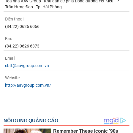
Tòa nhà AAV Group - Khu dân cư phía Đông đường Yết Kiêu - P.
Trần Hưng Đạo - Tp. Hải Phòng
Điện thoại
(84.22) 0626 6066
Fax
(84.22) 0626 6373
Email
cbtt@aavgroup.com.vn
Website
http://aavgroup.com.vn/