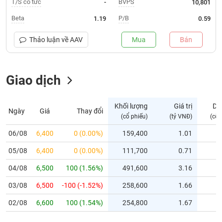
T/S cổ tức
BVPS
-
10,801
Trạng
Beta
P/B
1.19
0.59
thái
NGÀNH
cổ
Thảo luận về
AAV
Mua
Bán
phiếu
Quy
Giao dịch
DOANH
mô
NGHIỆP
thị
trường
Khối lượng
Giá trị
Dư
Ngày
Giá
Thay đổi
Niêm
(cổ phiếu)
(tỷ VNĐ)
(cổ 
CỔ
yết
PHIẾU
06/08
6,400
0 (0.00%)
159,400
1.01
Niêm
05/08
yết
6,400
0 (0.00%)
111,700
0.71
mới
PHÁI
04/08
6,500
100 (1.56%)
491,600
3.16
Niêm
SINH
03/08
6,500
-100 (-1.52%)
258,600
1.66
yết
bổ
02/08
6,600
100 (1.54%)
254,800
1.67
sung
TRÁI