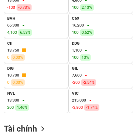
13,600
4,800
VỤ
-100
-0.73%
100
2.13%
TRUYỀN
THÔNG
BVH
C69
66,900
16,200
4,100
6.53%
100
0.62%
CII
DDG
TIỆN
13,750
1,100
ÍCH
0
0.00%
100
10%
DIG
GIL
10,700
7,660
0
0.00%
-200
-2.54%
BẤT
ĐỘNG
NVL
VIC
SẢN
13,900
215,000
200
1.46%
-3,800
-1.74%
Mã
chứng
khoán
Tài chính
(-)