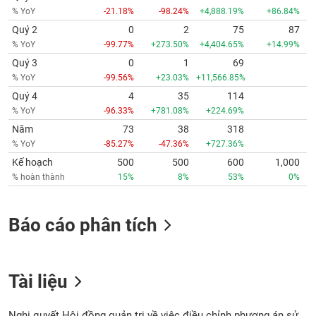
% YoY
-21.18%
-98.24%
+4,888.19%
+86.84%
Quý 2
0
2
75
87
% YoY
-99.77%
+273.50%
+4,404.65%
+14.99%
Quý 3
0
1
69
% YoY
-99.56%
+23.03%
+11,566.85%
Quý 4
4
35
114
% YoY
-96.33%
+781.08%
+224.69%
Năm
73
38
318
% YoY
-85.27%
-47.36%
+727.36%
Kế hoạch
500
500
600
1,000
% hoàn thành
15%
8%
53%
0%
Báo cáo phân tích
Tài liệu
Nghị quyết Hội đồng quản trị về việc điều chỉnh phương án sử