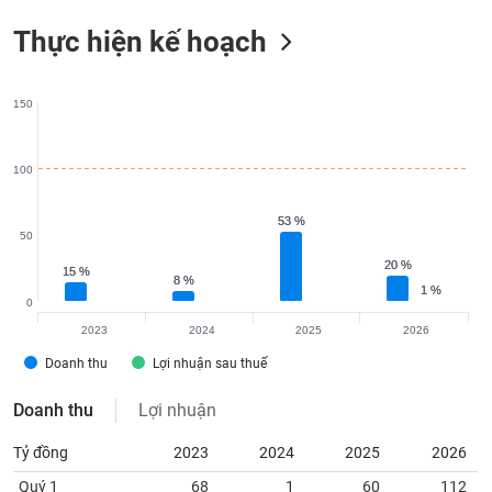
Thực hiện kế hoạch
150
100
53 %
53 %
50
20 %
20 %
15 %
15 %
8 %
8 %
1 %
1 %
0
2023
2024
2025
2026
Doanh thu
Lợi nhuận sau thuế
Doanh thu
Lợi nhuận
Tỷ đồng
2023
2024
2025
2026
Quý 1
68
1
60
112