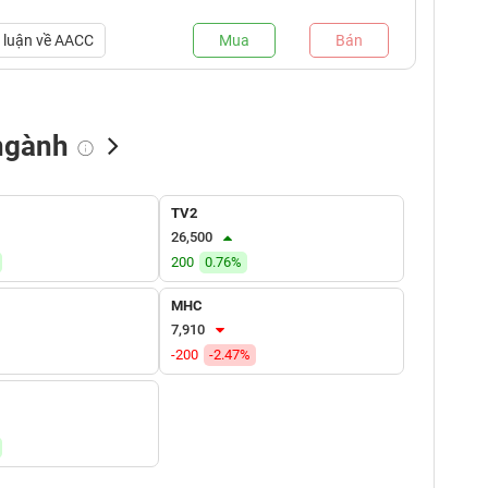
luận về
AACC
Mua
Bán
ngành
NN bán
Tự doanh mua
Tự doanh bán
TV2
(tỷ VNĐ)
(tỷ VNĐ)
(tỷ VNĐ)
26,500
200
0.76%
MHC
7,910
-200
-2.47%