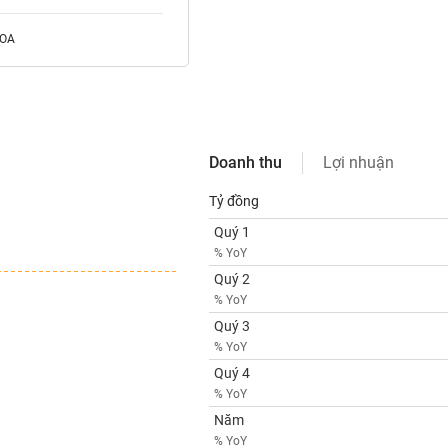
ROA
Doanh thu
Lợi nhuận
Tỷ đồng
Quý 1
% YoY
Quý 2
% YoY
Quý 3
% YoY
Quý 4
% YoY
Năm
% YoY