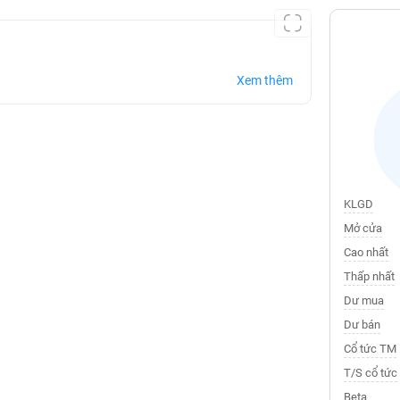
Xem thêm
KLGD
Mở cửa
Cao nhất
Thấp nhất
Dư mua
Dư bán
Cổ tức TM
T/S cổ tức
Beta