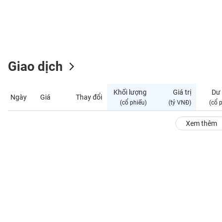
GIỚI
ĐÔNG
DƯƠNG
Giao dịch
TÀI
CHÍNH
Khối lượng
Giá trị
Dư
Ngày
Giá
Thay đổi
CÁ
(cổ phiếu)
(tỷ VNĐ)
(cổ 
NHÂN
Xem thêm
PHÂN
TÍCH
VIETSTOCKFINANCE
VĨ
MÔ