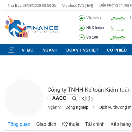
(
)
Đấu trường chứng 
Thứ Bảy, 08/08/2026
09:59:26
Vietstock
VN
|
EN
VN-Index
1
HNX-Index
Tất cả
Tính năng
Ngành
Mã chứng khoán
Lãnh đạ
VS 100
Tính
năng
VĨ MÔ
NGÀNH
DOANH NGHIỆP
CỔ PHIẾU
(-)
VIETSTOCK
Công ty TNHH Kế toán Kiểm toán
CHỨNG
AACC
Khác
KHOÁN
Ngành:
Công nghiệp
Dịch vụ thương m
DOANH
Tổng quan
Giao dịch
Kỹ thuật
Tài chính
Xếp hạng
NGHIỆP