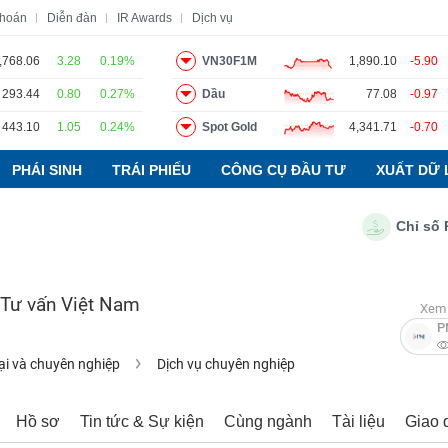
khoán
Diễn đàn
IR Awards
Dịch vụ
,768.06
3.28
0.19%
VN30F1M
1,890.10
-5.90
293.44
0.80
0.27%
Dầu
77.08
-0.97
o
Tin tức
Báo cáo phân tích
Thuật ngữ
Dịch vụ
443.10
1.05
0.24%
Spot Gold
4,341.71
-0.70
PHÁI SINH
TRÁI PHIẾU
CÔNG CỤ ĐẦU TƯ
XUẤT DỮ 
Chỉ số PMI 
 Tư vấn Việt Nam
Xem 
P
ại và chuyên nghiệp
Dịch vụ chuyên nghiệp
Hồ sơ
Tin tức & Sự kiện
Cùng ngành
Tài liệu
Giao 