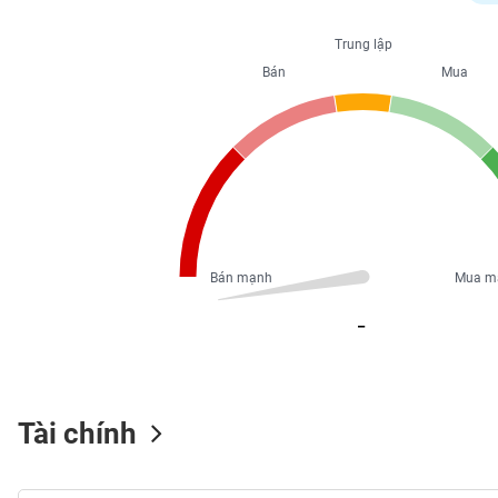
PHIẾU
Trung lập
Bán
Mua
CÔNG
CỤ
ĐẦU
TƯ
XUẤT
DỮ
Bán mạnh
Mua m
LIỆU
_
TIN
MỚI
Tài chính
Ngành
(-)