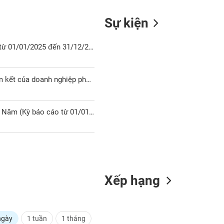
Sự kiện
CTCP xây dựng kiến trúc AA Báo cáo tài chính Năm (Kỳ báo cáo từ 01/01/2025 đến 31/12/2025) năm 2025
CTCP xây dựng kiến trúc AA Báo cáo Tình hình thực hiện các cam kết của doanh nghiệp phát hành đối với người sở hữu trái phiếu Năm (Kỳ báo cáo từ 01/01/2025 đến 31/12/2025) năm 2025
CTCP xây dựng kiến trúc AA Báo cáo tình hình thanh toán gốc lãi Năm (Kỳ báo cáo từ 01/01/2025 đến 31/12/2025) năm 2025
Xếp hạng
ngày
1 tuần
1 tháng