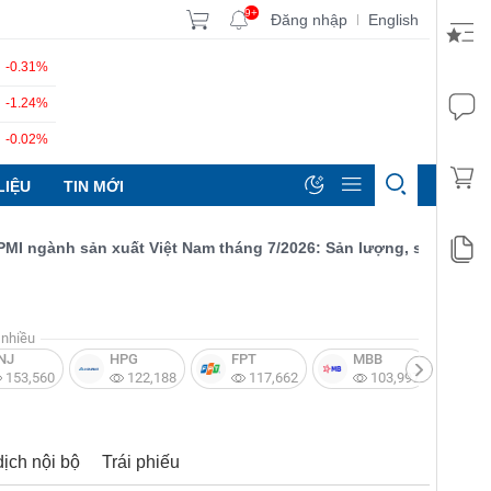
9+
Đăng nhập
English
|
-0.31%
-1.24%
-0.02%
LIỆU
TIN MỚI
ngành sản xuất Việt Nam tháng 7/2026: Sản lượng, số lượng đơn đ
nhiều
NJ
HPG
FPT
MBB
V
153,560
122,188
117,662
103,997
dịch nội bộ
Trái phiếu