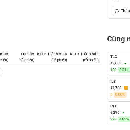
Thảo 
Cùng 
 mua
Dư bán
KLTB 1 lệnh mua
KLTB 1 lệnh bán
NN mua
TLG
phiếu)
(cổ phiếu)
(cổ phiếu)
(cổ phiếu)
(tỷ VNĐ)
48,650
100
0.21%
ILB
19,700
0
0.00%
PTC
6,290
290
4.83%