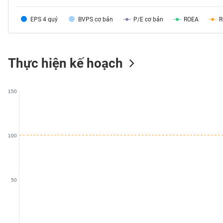
SÓC
SỨC
EPS 4 quý
BVPS cơ bản
P/E cơ bản
ROEA
KHỎE
Thực hiện kế hoạch
TÀI
CHÍNH
150
100
CÔNG
NGHỆ
THÔNG
TIN
50
DỊCH