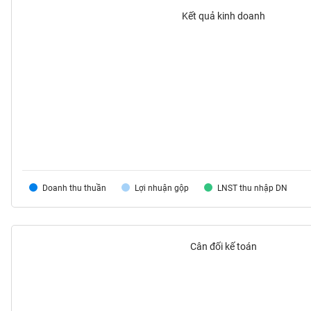
VS-
Kết quả kinh doanh
SECTOR
NĂNG
LƯỢNG
Doanh thu thuần
Lợi nhuận gộp
LNST thu nhập DN
NGUYÊN
VẬT
LIỆU
Cân đối kế toán
CÔNG
NGHIỆP