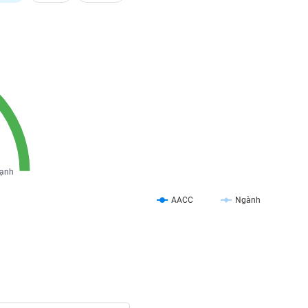
ạnh
AACC
Ngành