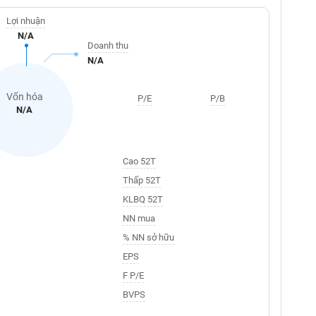
Lợi nhuận
N/A
Doanh thu
N/A
Vốn hóa
P/E
P/B
N/A
Cao 52T
Thấp 52T
KLBQ 52T
NN mua
% NN sở hữu
EPS
F P/E
BVPS