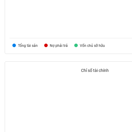
TIÊU
DÙNG
KHÔNG
Tổng tài sản
THIẾT
Nợ phải trả
Vốn chủ sỡ hữu
YẾU
Chỉ số tài chính
TIÊU
DÙNG
THIẾT
YẾU
CHĂM