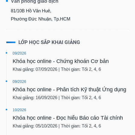
Văn phòng giao dịch
VỤ
81/10B Hồ Văn Huê,
TRUYỀN
THÔNG
Phường Đức Nhuận, Tp.HCM
LỚP HỌC SẮP KHAI GIẢNG
TIỆN
09/2026
ÍCH
Khóa học online - Chứng khoán Cơ bản
Khai giảng: 07/09/2026 | Thời gian: Tối 2, 4, 6
09/2026
BẤT
Khóa học online - Phân tích Kỹ thuật Ứng dụng
ĐỘNG
Khai giảng: 16/09/2026 | Thời gian: Tối 2, 4, 6
SẢN
10/2026
Mã
Khóa học online - Đọc hiểu Báo cáo Tài chính
chứng
khoán
Khai giảng: 05/10/2026 | Thời gian: Tối 2, 4, 6
(-)