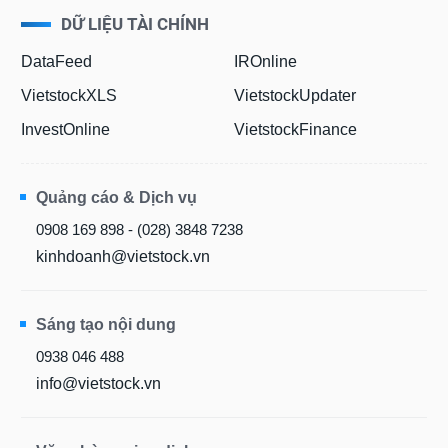
SÓC
DỮ LIỆU TÀI CHÍNH
SỨC
KHỎE
DataFeed
IROnline
VietstockXLS
VietstockUpdater
InvestOnline
VietstockFinance
TÀI
CHÍNH
Quảng cáo & Dịch vụ
0908 169 898 - (028) 3848 7238
kinhdoanh@vietstock.vn
CÔNG
NGHỆ
THÔNG
Sáng tạo nội dung
TIN
0938 046 488
info@vietstock.vn
DỊCH