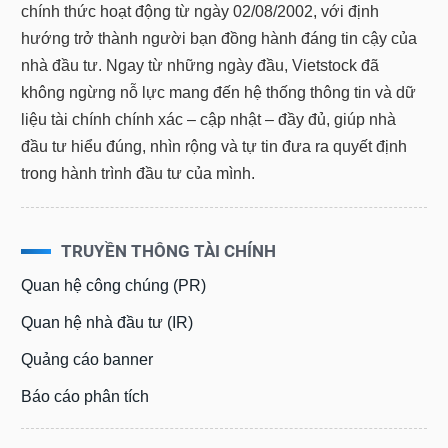
chính thức hoạt động từ ngày 02/08/2002, với định
liệu
hướng trở thành người bạn đồng hành đáng tin cậy của
Tâm
nhà đầu tư. Ngay từ những ngày đầu, Vietstock đã
lý
không ngừng nỗ lực mang đến hệ thống thông tin và dữ
TIÊU
thị
DÙNG
liệu tài chính chính xác – cập nhật – đầy đủ, giúp nhà
trường
KHÔNG
đầu tư hiểu đúng, nhìn rộng và tự tin đưa ra quyết định
THIẾT
trong hành trình đầu tư của mình.
YẾU
TRUYỀN THÔNG TÀI CHÍNH
TIÊU
Quan hệ công chúng (PR)
DÙNG
THIẾT
Quan hệ nhà đầu tư (IR)
YẾU
Quảng cáo banner
Báo cáo phân tích
CHĂM