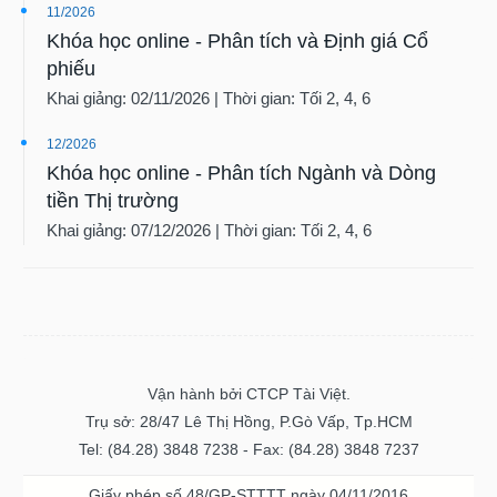
11/2026
Tất cả
Cổ phiếu
Chỉ số
Chứng chỉ quỹ
Chứng q
Khóa học online - Phân tích và Định giá Cổ
phiếu
Lãnh
Khai giảng: 02/11/2026 | Thời gian: Tối 2, 4, 6
đạo
(-)
12/2026
Khóa học online - Phân tích Ngành và Dòng
Tất cả
Người nội bộ
Người liên quan
Cổ đông lớn
tiền Thị trường
Khai giảng: 07/12/2026 | Thời gian: Tối 2, 4, 6
Tin
tức
(-)
Bài
viết
của
Vận hành bởi CTCP Tài Việt.
tác
Trụ sở: 28/47 Lê Thị Hồng, P.Gò Vấp, Tp.HCM
giả
(-)
Tel: (84.28) 3848 7238 - Fax: (84.28) 3848 7237
Giấy phép số 48/GP-STTTT ngày 04/11/2016