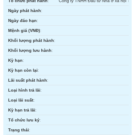
Tổ chức phát hành
:
Công ty TNHH Đầu tư Nhà ở xã hội Th
Trạng
Ngày phát hành
:
thái
Ngày đáo hạn
:
NGÀNH
cổ
phiếu
Mệnh giá (
VNĐ
)
:
Khối lượng phát hành
:
Quy
mô
DOANH
Khối lượng lưu hành
:
thị
NGHIỆP
trường
Kỳ hạn
:
Niêm
Kỳ hạn còn lại
:
yết
CỔ
Lãi suất phát hành
:
PHIẾU
Niêm
Loại hình trả lãi
:
yết
mới
Loại lãi suất
:
PHÁI
Niêm
SINH
Kỳ hạn trả lãi
:
yết
Tổ chức lưu ký
:
bổ
sung
Trạng thái
:
TRÁI