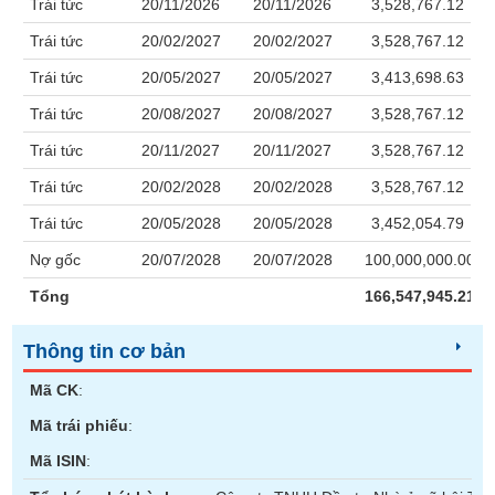
Giá
GIỚI
Trái tức
20/11/2026
20/11/2026
3,528,767.12
tích
Đặt
Trái tức
20/02/2027
20/02/2027
3,528,767.12
Biểu
lệnh
đồ
Trái tức
20/05/2027
20/05/2027
3,413,698.63
ĐÔNG
Nước
tài
DƯƠNG
Trái tức
20/08/2027
20/08/2027
3,528,767.12
ngoài
chính
Trái tức
20/11/2027
20/11/2027
3,528,767.12
Tự
doanh
TÀI
Trái tức
20/02/2028
20/02/2028
3,528,767.12
CHÍNH
Ảnh
Trái tức
20/05/2028
20/05/2028
3,452,054.79
CÁ
hưởng
NHÂN
chỉ
Nợ gốc
20/07/2028
20/07/2028
100,000,000.00
số
Tổng
166,547,945.21
Biến
PHÂN
động
TÍCH
Thông tin cơ bản
cổ
VIETSTOCKFINANCE
phiếu
Mã CK
:
Giao
Mã trái phiếu
:
dịch
Mã ISIN
:
nội
VĨ
bộ
MÔ