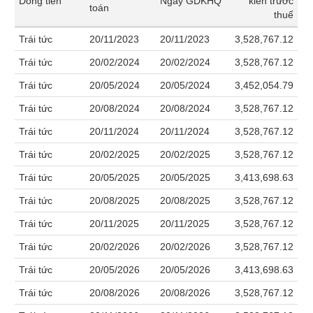
Dòng tiền
Ngày GDKHQ
kiến trước
khoản
lai
toán
dịch
lỗ
Phân
Vĩ
thuế
Thống
Định
tích
mô
Chứng
IR
BẤT
Giao
kê
Chứng
giá
Trái tức
20/11/2023
20/11/2023
3,528,767.12
kỹ
quyền
Awards
ĐỘNG
dịch
giao
quyền
thuật
SẢN
Nước
Trái tức
20/02/2024
20/02/2024
3,528,767.12
nội
dịch
Trái
ngoài
Tổng
bộ
Bảng
phiếu
Trái tức
20/05/2024
20/05/2024
3,452,054.79
Tin
quan
giá
Đào
doanh
Tự
Niên
tức
trực
tạo
Trái tức
20/08/2024
20/08/2024
3,528,767.12
nghiệp
TÀI
doanh
Thống
giám
tuyến
CHÍNH
kê
Trái tức
20/11/2024
20/11/2024
3,528,767.12
Top
Tài
giao
Bộ
cổ
liệu
Trái tức
20/02/2025
20/02/2025
3,528,767.12
dịch
Dịch
lọc
phiếu
cổ
vụ
HÀNG
cổ
Trái tức
20/05/2025
20/05/2025
3,413,698.63
Định
đông
Bản
HÓA
phiếu
giá
Trái tức
20/08/2025
20/08/2025
3,528,767.12
đồ
So
ngành
Trái tức
20/11/2025
20/11/2025
3,528,767.12
sánh
KINH
cổ
Thống
Trái tức
20/02/2026
20/02/2026
3,528,767.12
TẾ
phiếu
kê
Trái tức
20/05/2026
20/05/2026
3,413,698.63
giao
Báo
dịch
cáo
Trái tức
20/08/2026
20/08/2026
3,528,767.12
THẾ
phân