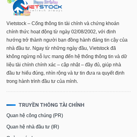
liệu
Tâm
Vietstock – Cổng thông tin tài chính và chứng khoán
lý
TIÊU
thị
chính thức hoạt động từ ngày 02/08/2002, với định
DÙNG
trường
hướng trở thành người bạn đồng hành đáng tin cậy của
KHÔNG
THIẾT
nhà đầu tư. Ngay từ những ngày đầu, Vietstock đã
YẾU
không ngừng nỗ lực mang đến hệ thống thông tin và dữ
liệu tài chính chính xác – cập nhật – đầy đủ, giúp nhà
đầu tư hiểu đúng, nhìn rộng và tự tin đưa ra quyết định
trong hành trình đầu tư của mình.
TIÊU
DÙNG
THIẾT
TRUYỀN THÔNG TÀI CHÍNH
YẾU
Quan hệ công chúng (PR)
Quan hệ nhà đầu tư (IR)
CHĂM