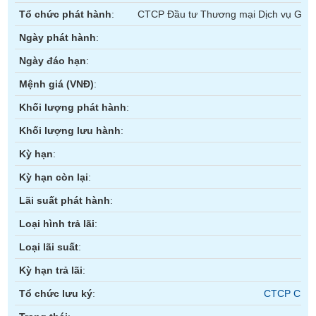
Tổ chức phát hành
:
CTCP Đầu tư Thương mại Dịch vụ Gia
Trạng
Ngày phát hành
:
thái
NGÀNH
cổ
Ngày đáo hạn
:
phiếu
Mệnh giá (
VNĐ
)
:
Quy
Khối lượng phát hành
:
mô
DOANH
thị
NGHIỆP
Khối lượng lưu hành
:
trường
Kỳ hạn
:
Niêm
yết
Kỳ hạn còn lại
:
CỔ
PHIẾU
Niêm
Lãi suất phát hành
:
yết
Loại hình trả lãi
:
mới
PHÁI
Loại lãi suất
:
Niêm
SINH
yết
Kỳ hạn trả lãi
:
bổ
Tổ chức lưu ký
:
CTCP Chứn
sung
TRÁI