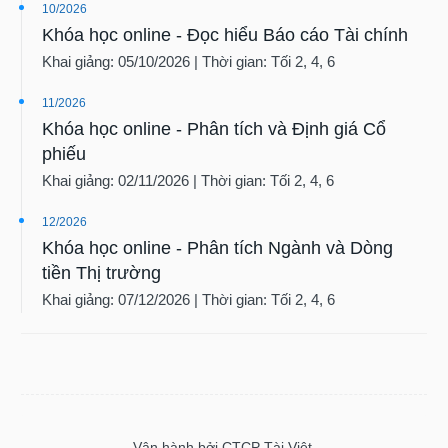
10/2026
Tất cả
Cổ phiếu
Chỉ số
Chứng chỉ quỹ
Chứng q
Khóa học online - Đọc hiểu Báo cáo Tài chính
Khai giảng: 05/10/2026 | Thời gian: Tối 2, 4, 6
Lãnh
đạo
11/2026
(-)
Khóa học online - Phân tích và Định giá Cổ
phiếu
Tất cả
Người nội bộ
Người liên quan
Cổ đông lớn
Khai giảng: 02/11/2026 | Thời gian: Tối 2, 4, 6
Tin
12/2026
tức
(-)
Khóa học online - Phân tích Ngành và Dòng
tiền Thị trường
Khai giảng: 07/12/2026 | Thời gian: Tối 2, 4, 6
Bài
viết
của
tác
giả
(-)
Vận hành bởi CTCP Tài Việt.