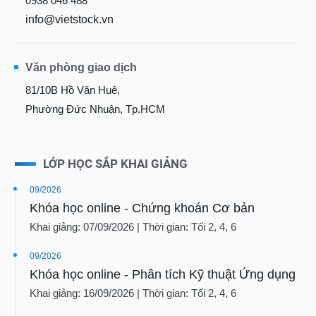
0938 046 488
VỤ
info@vietstock.vn
TRUYỀN
THÔNG
Văn phòng giao dịch
81/10B Hồ Văn Huê,
Phường Đức Nhuận, Tp.HCM
TIỆN
ÍCH
LỚP HỌC SẮP KHAI GIẢNG
09/2026
BẤT
Khóa học online - Chứng khoán Cơ bản
ĐỘNG
Khai giảng: 07/09/2026 | Thời gian: Tối 2, 4, 6
SẢN
09/2026
Mã
Khóa học online - Phân tích Kỹ thuật Ứng dụng
chứng
khoán
Khai giảng: 16/09/2026 | Thời gian: Tối 2, 4, 6
(-)