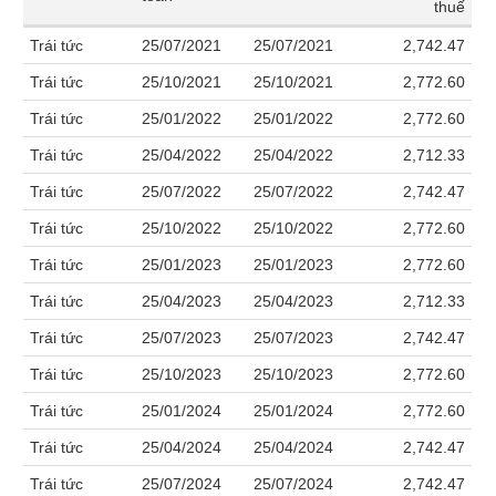
khoản
thuế
lai
dịch
lỗ
Phân
Vĩ
Thống
Định
tích
mô
Chứng
Trái tức
25/07/2021
25/07/2021
2,742.47
IR
BẤT
Giao
kê
Chứng
giá
kỹ
quyền
Awards
ĐỘNG
dịch
giao
quyền
Trái tức
25/10/2021
25/10/2021
2,772.60
thuật
SẢN
Nước
nội
dịch
Trái
Trái tức
25/01/2022
25/01/2022
2,772.60
ngoài
Tổng
bộ
Bảng
phiếu
Tin
quan
giá
Đào
doanh
Tự
Trái tức
25/04/2022
25/04/2022
2,712.33
Niên
tức
trực
tạo
nghiệp
TÀI
doanh
Thống
giám
Trái tức
25/07/2022
25/07/2022
2,742.47
tuyến
CHÍNH
kê
Top
Tài
giao
Trái tức
25/10/2022
25/10/2022
2,772.60
Bộ
cổ
liệu
dịch
Dịch
lọc
phiếu
cổ
Trái tức
25/01/2023
25/01/2023
2,772.60
vụ
HÀNG
cổ
Định
đông
Bản
HÓA
phiếu
Trái tức
25/04/2023
25/04/2023
2,712.33
giá
đồ
So
Trái tức
25/07/2023
25/07/2023
2,742.47
ngành
sánh
Trái tức
25/10/2023
25/10/2023
2,772.60
KINH
cổ
Thống
TẾ
phiếu
kê
Trái tức
25/01/2024
25/01/2024
2,772.60
giao
Báo
Trái tức
25/04/2024
25/04/2024
2,742.47
dịch
cáo
THẾ
Trái tức
25/07/2024
25/07/2024
2,742.47
phân