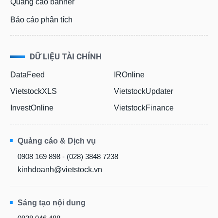
Quảng cáo banner
SÓC
SỨC
Báo cáo phân tích
KHỎE
DỮ LIỆU TÀI CHÍNH
DataFeed
IROnline
TÀI
CHÍNH
VietstockXLS
VietstockUpdater
InvestOnline
VietstockFinance
CÔNG
Quảng cáo & Dịch vụ
NGHỆ
0908 169 898 - (028) 3848 7238
THÔNG
TIN
kinhdoanh@vietstock.vn
Sáng tạo nội dung
DỊCH