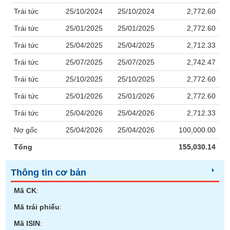
Giá
GIỚI
tích
Trái tức
25/10/2024
25/10/2024
2,772.60
Đặt
Biểu
lệnh
Trái tức
25/01/2025
25/01/2025
2,772.60
đồ
ĐÔNG
Nước
tài
Trái tức
25/04/2025
25/04/2025
2,712.33
DƯƠNG
ngoài
chính
Trái tức
25/07/2025
25/07/2025
2,742.47
Tự
Trái tức
25/10/2025
25/10/2025
2,772.60
doanh
TÀI
CHÍNH
Trái tức
25/01/2026
25/01/2026
2,772.60
Ảnh
CÁ
hưởng
Trái tức
25/04/2026
25/04/2026
2,712.33
NHÂN
chỉ
Nợ gốc
25/04/2026
25/04/2026
100,000.00
số
Biến
Tổng
155,030.14
PHÂN
động
TÍCH
cổ
Thông tin cơ bản
VIETSTOCKFINANCE
phiếu
Mã CK
:
Giao
dịch
Mã trái phiếu
:
nội
VĨ
Mã ISIN
:
bộ
MÔ