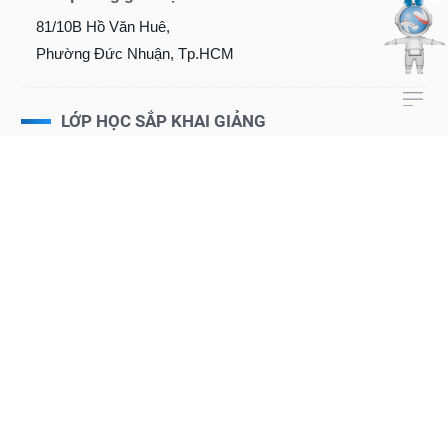
81/10B Hồ Văn Huê,
Phường Đức Nhuận, Tp.HCM
LỚP HỌC SẮP KHAI GIẢNG
09/2026
Khóa học online - Chứng khoán Cơ bản
Khai giảng: 07/09/2026 | Thời gian: Tối 2, 4, 6
09/2026
Khóa học online - Phân tích Kỹ thuật Ứng dụng
Khai giảng: 16/09/2026 | Thời gian: Tối 2, 4, 6
10/2026
Khóa học online - Đọc hiểu Báo cáo Tài chính
Khai giảng: 05/10/2026 | Thời gian: Tối 2, 4, 6
11/2026