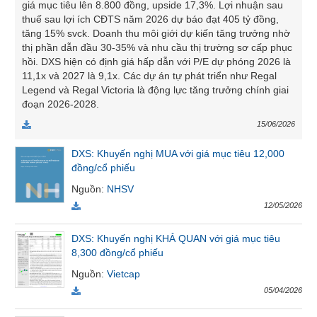
giá mục tiêu lên 8.800 đồng, upside 17,3%. Lợi nhuận sau
SÓC
thuế sau lợi ích CĐTS năm 2026 dự báo đạt 405 tỷ đồng,
SỨC
tăng 15% svck. Doanh thu môi giới dự kiến tăng trưởng nhờ
KHỎE
thị phần dẫn đầu 30-35% và nhu cầu thị trường sơ cấp phục
hồi. DXS hiện có định giá hấp dẫn với P/E dự phóng 2026 là
11,1x và 2027 là 9,1x. Các dự án tự phát triển như Regal
Legend và Regal Victoria là động lực tăng trưởng chính giai
đoạn 2026-2028.
TÀI
15/06/2026
CHÍNH
DXS: Khuyến nghị MUA với giá mục tiêu 12,000
đồng/cổ phiếu
Nguồn
:
NHSV
CÔNG
12/05/2026
NGHỆ
THÔNG
DXS: Khuyến nghị KHẢ QUAN với giá mục tiêu
TIN
8,300 đồng/cổ phiếu
Nguồn
:
Vietcap
05/04/2026
DỊCH