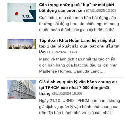
doanh dịch vụ môi giới bất động sản để hạn
Cẩn trọng những trò “bịp” từ môi giới
chế việc thiếu kiểm soát, có thể gây bất ổn
Sách
bất động sản cuối năm
(
07/01/2025 13:02
)
thị trường.
tài
Cuối năm, nhu cầu mua bán bất động sản
chính
thường sôi động hơn, do nhiều người mong
muốn hoàn thành các giao dịch để có thể
chuyển nhà mới, đầu tư bất động sản hay
Tập đoàn Khải Hoàn Land liên tiếp đạt
đơn giản là có một tài sản giá trị để đón Tết.
top 1 đại lý xuất sắc của loạt chủ đầu tư
Công
Đây cũng là thời điểm mà các trò "bịp bợm"
lớn
(
11/12/2024 10:42
)
cụ
từ môi giới bất động sản trở nên phổ biến,
đầu
Mang về thành tích cao nhất tại các chiến
đòi hỏi người mua phải hết sức cẩn trọng.
tư
dịch bán hàng của loạt chủ đầu tư lớn như
Masterise Homes, Gamuda Land,
CapitaLand… Khải Minh Land và Solution –
Giá dịch vụ quản lý vận hành chung cư
các thành viên của CTCP Tập đoàn Khải
tại TPHCM cao nhất 7,000 đồng/m2/
Hoàn Land (HOSE: KHG) chiếm lĩnh vị trí top
Truyền
tháng
(
25/10/2024 16:00
)
1 các đại lý xuất sắc với doanh thu ấn tượng.
thông
Ngày 21/10, UBND TPHCM ban hành khung
tài
giá dịch vụ quản lý vận hành nhà chung cư
chính
trên địa bàn thành phố với giá cao nhất
7,000 đồng/m2/ tháng.