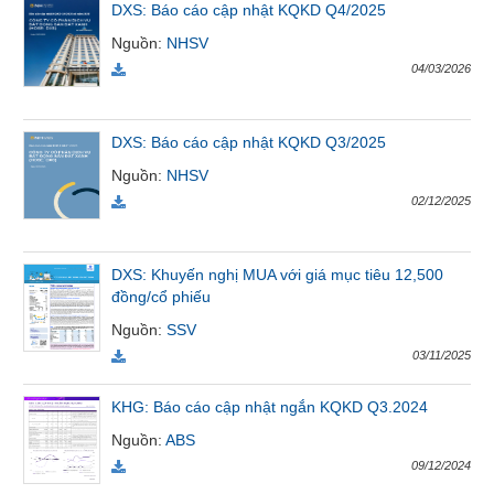
DXS: Báo cáo cập nhật KQKD Q4/2025
VỤ
TRUYỀN
Nguồn
:
NHSV
THÔNG
04/03/2026
DXS: Báo cáo cập nhật KQKD Q3/2025
Nguồn
:
NHSV
TIỆN
ÍCH
02/12/2025
DXS: Khuyến nghị MUA với giá mục tiêu 12,500
đồng/cổ phiếu
BẤT
Nguồn
:
SSV
ĐỘNG
SẢN
03/11/2025
KHG: Báo cáo cập nhật ngắn KQKD Q3.2024
Mã
chứng
Nguồn
:
ABS
khoán
09/12/2024
(-)