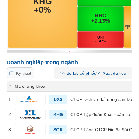
Tổng
VS-
quan
SECTOR
Giao
dịch
Tài
chính
NĂNG
Phân
LƯỢNG
tích
Doanh nghiệp trong ngành
kỹ
thuật
>>
Bộ lọc cổ phiếu
>>
Xuất dữ liệu
Kỹ thuật
Hồ
NGUYÊN
sơ
#
Mã chứng khoán
VẬT
doanh
nghiệp
LIỆU
1
DXS
CTCP Dịch vụ Bất động sản Đất X
Tin
2
KHG
CTCP Tập đoàn Khải Hoàn Land
tức
sự
kiện
3
SGR
CTCP Tổng CTCP Địa ốc Sài Gòn
CÔNG
NGHIỆP
Tài