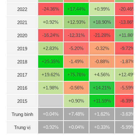
-24.36
%
+17.44
%
+0.99
%
-20.46
%
2022
Trạng
thái
+0.92
%
+12.93
%
+18.90
%
-13.86
%
NGÀNH
2021
cổ
phiếu
-16.24
%
-12.31
%
-21.28
%
+11.86
%
2020
Quy
+2.83
%
-5.20
%
-0.32
%
-9.72
%
2019
mô
DOANH
thị
NGHIỆP
+25.35
%
-1.49
%
-0.88
%
-1.87
%
2018
trường
Niêm
+19.62
%
+75.76
%
+4.56
%
+12.49
%
2017
yết
CỔ
PHIẾU
+1.98
%
-0.56
%
+14.21
%
-5.59
%
2016
Niêm
yết
+0.90
%
+11.59
%
-6.39
%
2015
mới
PHÁI
Niêm
SINH
+0.04%
+7.48%
+1.62%
-3.63%
Trung bình
yết
bổ
+0.92%
+0.04%
+0.33%
-5.99%
Trung vị
sung
TRÁI