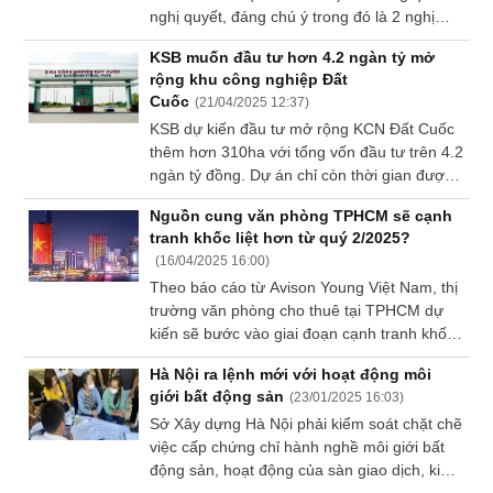
nghị quyết, đáng chú ý trong đó là 2 nghị
Báo
cáo
quyết liên quan đến phương án chuyển
KSB muốn đầu tư hơn 4.2 ngàn tỷ mở
phân
nhượng toàn bộ cổ phần tại 2 công ty con là
rộng khu công nghiệp Đất
tích
CTCP Dịch vụ Tài chính Bất động sản Tulip
(-)
Cuốc
(
21/04/2025 12:37
)
và CTCP Đất Xanh Commercial (DXC).
KSB dự kiến đầu tư mở rộng KCN Đất Cuốc
thêm hơn 310ha với tổng vốn đầu tư trên 4.2
Thuật
ngàn tỷ đồng. Dự án chỉ còn thời gian được
ngữ
phép hoạt động trong 31 năm. Ngày 17/04
(-)
Nguồn cung văn phòng TPHCM sẽ cạnh
vừa qua tại nhà xưởng đang sửa chữa trong
tranh khốc liệt hơn từ quý 2/2025?
KCN vừa xảy ra vụ tai nạn lao động khiến 3
(
16/04/2025 16:00
)
người tử vong.
Dịch
Theo báo cáo từ Avison Young Việt Nam, thị
vụ
trường văn phòng cho thuê tại TPHCM dự
(-)
kiến sẽ bước vào giai đoạn cạnh tranh khốc
liệt hơn từ quý 2/2025, khi hàng loạt dự án
Hà Nội ra lệnh mới với hoạt động môi
mới bắt đầu đi vào hoạt động.
Đào
giới bất động sản
(
23/01/2025 16:03
)
tạo
Sở Xây dựng Hà Nội phải kiểm soát chặt chẽ
việc cấp chứng chỉ hành nghề môi giới bất
động sản, hoạt động của sàn giao dịch, kinh