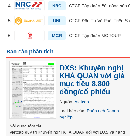
liệu
4
NRC
CTCP Tập đoàn Bất động sản Quố
Tâm
5
UNI
CTCP Đầu Tư Và Phát Triển Sao M
lý
TIÊU
thị
DÙNG
6
MGR
CTCP Tập đoàn MGROUP
trường
KHÔNG
THIẾT
Báo cáo phân tích
YẾU
DXS: Khuyến nghị
KHẢ QUAN với giá
mục tiêu 8,800
TIÊU
đồng/cổ phiếu
DÙNG
THIẾT
Nguồn
:
Vietcap
YẾU
Loại báo cáo
:
Phân tích Doanh
nghiệp
Nội dung tóm tắt
:
Vietcap duy trì khuyến nghị KHẢ QUAN đối với DXS và nâng
CHĂM