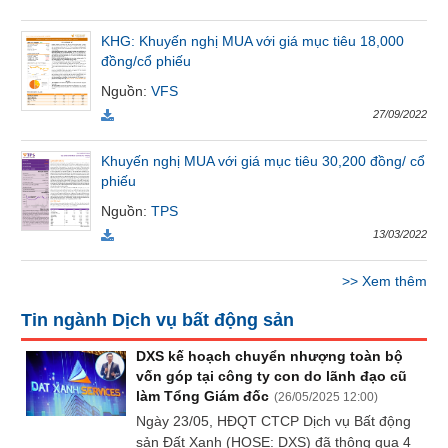
Tất cả
Cổ phiếu
Chỉ số
Chứng chỉ quỹ
Chứng q
KHG: Khuyến nghị MUA với giá mục tiêu 18,000
đồng/cổ phiếu
Lãnh
Nguồn
:
VFS
đạo
(-)
27/09/2022
Tất cả
Người nội bộ
Người liên quan
Cổ đông lớn
Khuyến nghị MUA với giá mục tiêu 30,200 đồng/ cổ
phiếu
Tin
Nguồn
:
TPS
tức
13/03/2022
(-)
>>
Xem thêm
Bài
Tin ngành Dịch vụ bất động sản
viết
của
DXS kế hoạch chuyển nhượng toàn bộ
tác
vốn góp tại công ty con do lãnh đạo cũ
giả
làm Tổng Giám đốc
(
26/05/2025 12:00
)
(-)
Ngày 23/05, HĐQT CTCP Dịch vụ Bất động
sản Đất Xanh (HOSE: DXS) đã thông qua 4