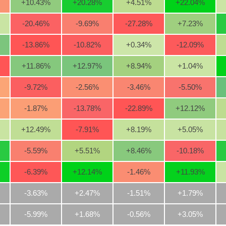
+10.43
%
+20.28
%
+4.51
%
+22.04
%
-20.46
%
-9.69
%
-27.28
%
+7.23
%
-13.86
%
-10.82
%
+0.34
%
-12.09
%
+11.86
%
+12.97
%
+8.94
%
+1.04
%
-9.72
%
-2.56
%
-3.46
%
-5.50
%
-1.87
%
-13.78
%
-22.89
%
+12.12
%
+12.49
%
-7.91
%
+8.19
%
+5.05
%
-5.59
%
+5.51
%
+8.46
%
-10.18
%
-6.39
%
+12.14
%
-1.46
%
+11.93
%
-3.63%
+2.47%
-1.51%
+1.79%
-5.99%
+1.68%
-0.56%
+3.05%