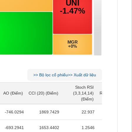
>>
Bộ lọc cổ phiếu
>>
Xuất dữ liệu
Stoch RSI
Stoch RSI
AO
(Điểm)
CCI (20)
(Điểm)
(3,3,14,14)
RSI (14)
(Điểm)
AO
(Điểm)
CCI (20)
(Điểm)
(3,3,14,14)
RSI (14)
(Điểm)
(Điểm)
(Điểm)
-746.0294
1869.7429
22.937
27.8707
-693.2941
1653.4402
1.2546
26.0738