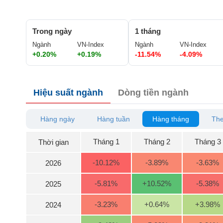
GIỚI
Trong ngày
1 tháng
ĐÔNG
Ngành
VN-Index
Ngành
VN-Index
DƯƠNG
+0.20%
+0.19%
-11.54%
-4.09%
TÀI
Hiệu suất ngành
Dòng tiền ngành
CHÍNH
CÁ
NHÂN
Hàng ngày
Hàng tuần
Hàng tháng
The
Tháng 1
Tháng 2
Tháng 3
Thời gian
PHÂN
TÍCH
-10.12
%
-3.89
%
-3.63
%
2026
VIETSTOCKFINANCE
-5.81
%
+10.52
%
-5.38
%
2025
-3.23
%
+0.64
%
+3.98
%
2024
VĨ
MÔ