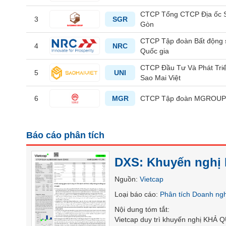
CTCP Tổng CTCP Địa ốc 
3
SGR
Gòn
CTCP Tập đoàn Bất động 
4
NRC
TIÊU
Quốc gia
DÙNG
CTCP Đầu Tư Và Phát Tri
KHÔNG
5
UNI
Sao Mai Việt
THIẾT
YẾU
6
MGR
CTCP Tập đoàn MGROU
Báo cáo phân tích
TIÊU
DÙNG
DXS: Khuyến nghị 
THIẾT
YẾU
Nguồn
:
Vietcap
Loại báo cáo
:
Phân tích Doanh ng
Nội dung tóm tắt
:
Vietcap duy trì khuyến nghị KHẢ 
CHĂM