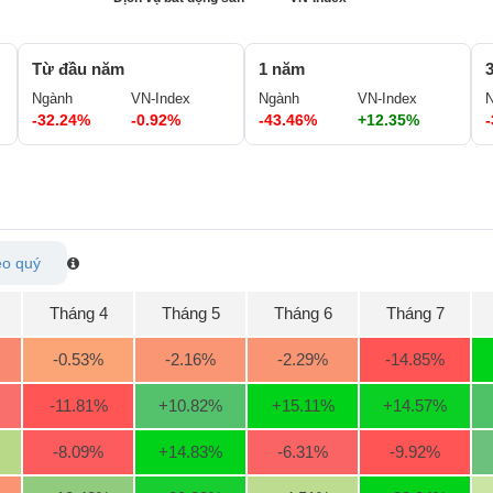
Từ đầu năm
1 năm
Ngành
VN-Index
Ngành
VN-Index
-32.24%
-0.92%
-43.46%
+12.35%
o quý
Tháng 4
Tháng 5
Tháng 6
Tháng 7
-0.53
%
-2.16
%
-2.29
%
-14.85
%
-11.81
%
+10.82
%
+15.11
%
+14.57
%
-8.09
%
+14.83
%
-6.31
%
-9.92
%