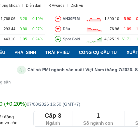
chứng khoán
Diễn đàn
IR Awards
Dịch vụ
1,768.06
3.28
0.19%
VN30F1M
1,890.10
-5.90
-
293.44
0.80
0.27%
Dầu
76.96
-1.09
-
đạo
Tin tức
Báo cáo phân tích
Thuật ngữ
Dịch vụ
443.10
1.05
0.24%
Spot Gold
4,325.19
61.71
IẾU
PHÁI SINH
TRÁI PHIẾU
CÔNG CỤ ĐẦU TƯ
XUẤT
Chỉ số PMI ngành sản xuất Việt Nam tháng 7/2026: Sản lư
g sản
0 (+0.20%)
07/08/2026 16:50 (GMT+7)
Cấp 3
1
ất động
ản và các
Ngành
Số ngành con
S