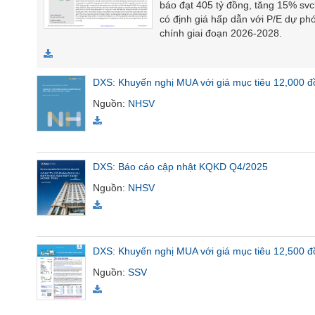
báo đạt 405 tỷ đồng, tăng 15% svc
SÓC
có định giá hấp dẫn với P/E dự phó
SỨC
chính giai đoạn 2026-2028.
KHỎE
DXS: Khuyến nghị MUA với giá mục tiêu 12,000 đ
Nguồn
:
NHSV
TÀI
CHÍNH
DXS: Báo cáo cập nhật KQKD Q4/2025
Nguồn
:
NHSV
CÔNG
NGHỆ
THÔNG
TIN
DXS: Khuyến nghị MUA với giá mục tiêu 12,500 đ
Nguồn
:
SSV
DỊCH