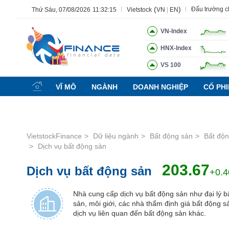
(
)
Đấu trường 
Thứ Sáu, 07/08/2026
11:32:16
Vietstock
VN
|
EN
VN-Index
HNX-Index
Tất cả
Tính năng
Ngành
Mã chứng khoán
Lãnh 
VS 100
Tính
năng
VĨ MÔ
NGÀNH
DOANH NGHIỆP
CỔ PH
(-)
VIETSTOCK
VietstockFinance
Dữ liệu ngành
Bất động sản
Bất độn
Dịch vụ bất động sản
CHỨNG
203.67
Dịch vụ bất động sản
KHOÁN
+0.4
Nhà cung cấp dịch vụ bất động sản như đại lý b
sản, môi giới, các nhà thẩm định giá bất động s
DOANH
dịch vụ liên quan đến bất động sản khác.
NGHIỆP