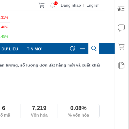
9+
Đăng nhập
English
|
0.31%
1.40%
1.45%
 DỮ LIỆU
TIN MỚI
ợng, số lượng đơn đặt hàng mới và xuất khẩu đều tăng đạt 52,9 
6
7,219
0.08%
ố mã
Vốn hóa
% vốn hóa