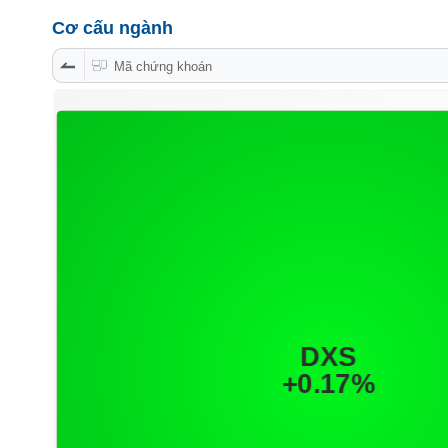
PHIẾU
Cơ cấu ngành
Mã chứng khoán
CÔNG
CỤ
ĐẦU
TƯ
XUẤT
DỮ
LIỆU
TIN
MỚI
Ngành
(-)