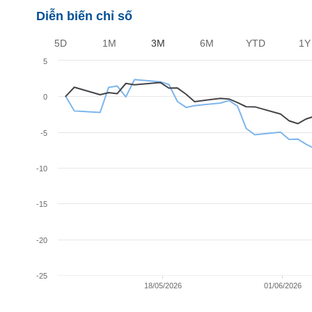
Diễn biến chỉ số
BẤT
5D
1M
3M
6M
YTD
1Y
ĐỘNG
SẢN
5
0
TÀI
CHÍNH
-5
-10
HÀNG
HÓA
-15
KINH
-20
TẾ
-25
18/05/2026
01/06/2026
THẾ