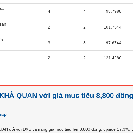
Sài
4
4
98.7988
sản
2
2
101.7544
ển
3
3
97.6744
P
2
2
121.4286
KHẢ QUAN với giá mục tiêu 8,800 đồng
hiệp
QUAN đối với DXS và nâng giá mục tiêu lên 8.800 đồng, upside 17,3%.