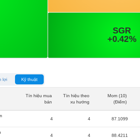
 lợi
Kỹ thuật
Tín hiệu mua
Tín hiệu theo
Mom (10)
Tín hiệu mua
Tín hiệu theo
Mom (10)
bán
xu hướng
(Điểm)
bán
xu hướng
(Điểm)
ản
4
4
87.1099
n
4
4
88.4211