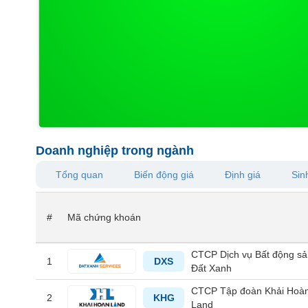
VS-
SECTOR
NĂNG
LƯỢNG
Doanh nghiệp trong ngành
Tổng quan
Biến động giá
Định giá
Sinh
NGUYÊN
VẬT
#
Mã chứng khoán
LIỆU
CTCP Dịch vụ Bất động s
1
DXS
Đất Xanh
CÔNG
CTCP Tập đoàn Khải Hoà
2
KHG
NGHIỆP
Land