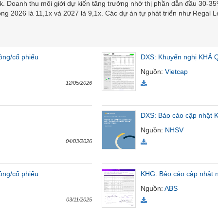
k. Doanh thu môi giới dự kiến tăng trưởng nhờ thị phần dẫn đầu 30-35
ng 2026 là 11,1x và 2027 là 9,1x. Các dự án tự phát triển như Regal L
ồng/cổ phiếu
DXS: Khuyến nghị KHẢ Q
Nguồn
:
Vietcap
12/05/2026
DXS: Báo cáo cập nhật
Nguồn
:
NHSV
04/03/2026
ồng/cổ phiếu
KHG: Báo cáo cập nhật
Nguồn
:
ABS
03/11/2025