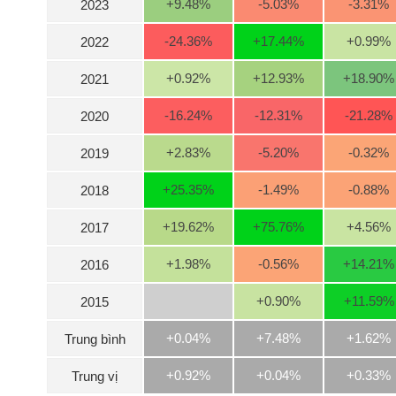
+9.48
%
-5.03
%
-3.31
%
2023
-24.36
%
+17.44
%
+0.99
%
2022
NGÀNH
+0.92
%
+12.93
%
+18.90
%
2021
-16.24
%
-12.31
%
-21.28
%
2020
DOANH
+2.83
%
-5.20
%
-0.32
%
2019
NGHIỆP
+25.35
%
-1.49
%
-0.88
%
2018
CỔ
+19.62
%
+75.76
%
+4.56
%
2017
PHIẾU
+1.98
%
-0.56
%
+14.21
%
2016
+0.90
%
+11.59
%
2015
PHÁI
SINH
+0.04%
+7.48%
+1.62%
Trung bình
+0.92%
+0.04%
+0.33%
Trung vị
TRÁI