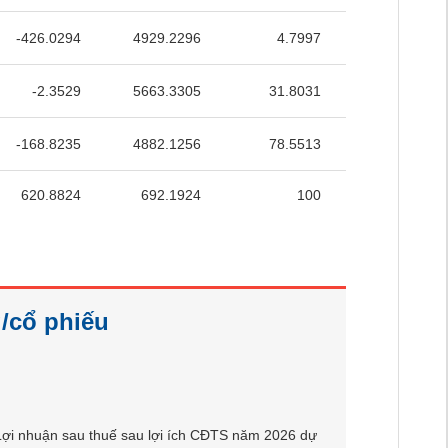
-426.0294
4929.2296
4.7997
41.3834
-2.3529
5663.3305
31.8031
49.2926
-168.8235
4882.1256
78.5513
45.2235
620.8824
692.1924
100
68.7021
/cổ phiếu
 Lợi nhuận sau thuế sau lợi ích CĐTS năm 2026 dự