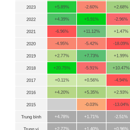
+5.89
%
-2.60
%
+2.68
%
2023
+4.39
%
+5.91
%
-2.96
%
2022
NGÀNH
-6.96
%
+11.12
%
+1.47
%
2021
-4.95
%
-5.42
%
-18.09
%
2020
DOANH
NGHIỆP
+2.77
%
+7.73
%
+1.99
%
2019
+20.75
%
-5.91
%
+10.47
%
2018
CỔ
PHIẾU
+0.11
%
+0.56
%
-4.94
%
2017
+4.20
%
+5.35
%
+2.93
%
2016
PHÁI
-0.03
%
-13.04
%
2015
SINH
+4.78%
+1.71%
-2.51%
Trung bình
TRÁI
+2.77%
+1.40%
+0.96%
Trung vị