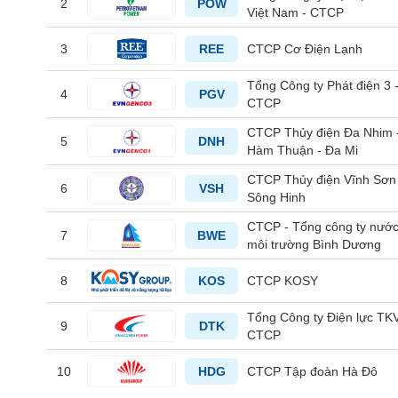
2
POW
Việt Nam - CTCP
3
REE
CTCP Cơ Điện Lạnh
TIÊU
Tổng Công ty Phát điện 3 
4
PGV
DÙNG
CTCP
KHÔNG
CTCP Thủy điện Đa Nhim 
THIẾT
5
DNH
Hàm Thuận - Đa Mi
YẾU
CTCP Thủy điện Vĩnh Sơn
6
VSH
Sông Hinh
CTCP - Tổng công ty nước
7
BWE
môi trường Bình Dương
TIÊU
DÙNG
8
KOS
CTCP KOSY
THIẾT
YẾU
Tổng Công ty Điện lực TKV
9
DTK
CTCP
10
HDG
CTCP Tập đoàn Hà Đô
CHĂM