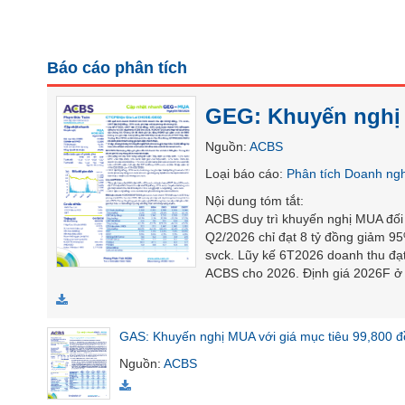
SÓC
SỨC
KHỎE
Báo cáo phân tích
GEG: Khuyến nghị 
TÀI
Nguồn
:
ACBS
CHÍNH
Loại báo cáo
:
Phân tích Doanh ng
Nội dung tóm tắt
:
ACBS duy trì khuyến nghị MUA đối
Q2/2026 chỉ đạt 8 tỷ đồng giảm 95
CÔNG
svck. Lũy kế 6T2026 doanh thu đạ
NGHỆ
ACBS cho 2026. Định giá 2026F ở 
THÔNG
TIN
GAS: Khuyến nghị MUA với giá mục tiêu 99,800 đ
Nguồn
:
ACBS
DỊCH