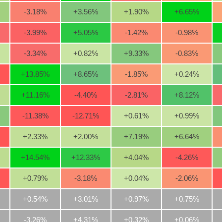
-3.18
%
+3.56
%
+1.90
%
+6.65
%
-3.99
%
+5.05
%
-1.42
%
-0.98
%
-3.34
%
+0.82
%
+9.33
%
-0.83
%
+13.85
%
+8.65
%
-1.85
%
+0.24
%
+11.16
%
-4.40
%
-2.81
%
+8.12
%
-11.38
%
-12.71
%
+0.61
%
+0.99
%
+2.33
%
+2.00
%
+7.19
%
+6.64
%
+14.54
%
+12.33
%
+4.04
%
-4.26
%
+0.79
%
-3.18
%
+0.04
%
-2.06
%
+0.54%
+3.01%
+0.97%
+0.75%
-3.26%
+4.31%
+0.32%
+0.06%