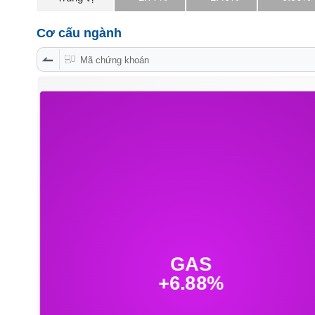
PHIẾU
Cơ cấu ngành
Mã chứng khoán
CÔNG
CỤ
ĐẦU
TƯ
XUẤT
DỮ
LIỆU
TIN
MỚI
Ngành
(-)