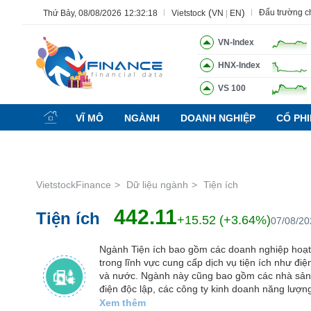
(
)
Đấu trường 
Thứ Bảy, 08/08/2026
12:32:20
Vietstock
VN
|
EN
VN-Index
HNX-Index
Tất cả
Tính năng
Ngành
Mã chứng khoán
Lãnh 
VS 100
Tính
năng
VĨ MÔ
NGÀNH
DOANH NGHIỆP
CỔ PH
(-)
VIETSTOCK
VietstockFinance
Dữ liệu ngành
Tiện ích
442.11
Tiện ích
CHỨNG
+15.52 (+3.64%)
07/08/2
KHOÁN
Ngành Tiện ích bao gồm các doanh nghiệp hoạ
trong lĩnh vực cung cấp dịch vụ tiện ích như điện
và nước. Ngành này cũng bao gồm các nhà sản
DOANH
điện độc lập, các công ty kinh doanh năng lượn
NGHIỆP
doanh nghiệp tham gia sản xuất và phân phối đi
Xem thêm