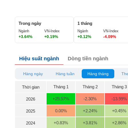
GIỚI
ĐÔNG
Trong ngày
1 tháng
DƯƠNG
Ngành
VN-Index
Ngành
VN-Index
+3.64%
+0.19%
+0.12%
-4.09%
TÀI
CHÍNH
Hiệu suất ngành
Dòng tiền ngành
CÁ
NHÂN
Hàng ngày
Hàng tuần
Hàng tháng
The
PHÂN
Tháng 1
Tháng 2
Tháng 3
Thời gian
TÍCH
VIETSTOCKFINANCE
+25.57
%
-2.30
%
-13.99
%
2026
0.00
%
+2.24
%
+0.45
%
2025
VĨ
+0.83
%
+3.81
%
+2.86
%
2024
MÔ