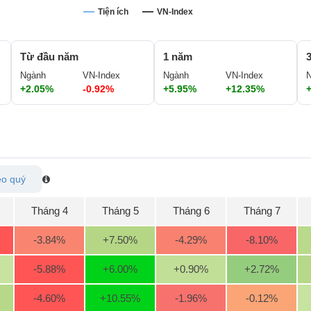
Tiện ích
VN-Index
Từ đầu năm
1 năm
Ngành
VN-Index
Ngành
VN-Index
+2.05%
-0.92%
+5.95%
+12.35%
o quý
Tháng 4
Tháng 5
Tháng 6
Tháng 7
-3.84
%
+7.50
%
-4.29
%
-8.10
%
-5.88
%
+6.00
%
+0.90
%
+2.72
%
-4.60
%
+10.55
%
-1.96
%
-0.12
%