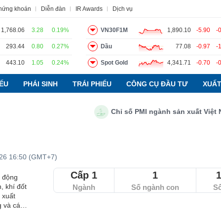
chứng khoán
Diễn đàn
IR Awards
Dịch vụ
1,768.06
3.28
0.19%
VN30F1M
1,890.10
-5.90
-
293.44
0.80
0.27%
Dầu
77.08
-0.97
-
đạo
Tin tức
Báo cáo phân tích
Thuật ngữ
Dịch vụ
443.10
1.05
0.24%
Spot Gold
4,341.71
-0.70
-
IẾU
PHÁI SINH
TRÁI PHIẾU
CÔNG CỤ ĐẦU TƯ
XUẤT
Chỉ số PMI ngành sản xuất Việt Nam th
026 16:50 (GMT+7)
Cấp 1
1
t động
, khí đốt
Ngành
Số ngành con
S
 xuất
g và các
ện từ