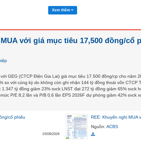
Xem thêm
MUA với giá mục tiêu 17,500 đồng/cổ 
hiệp
 với GEG (CTCP Điện Gia Lai) giá mục tiêu 17.500 đồng/cp cho năm 2
% so với cùng kỳ do không còn ghi nhận 144 tỷ đồng thoái vốn CTCP T
t 1.347 tỷ đồng giảm 23% svck LNST đạt 272 tỷ đồng giảm 65% svck 
mức P/E 8,2 lần và P/B 0,6 lần EPS 2026F dự phóng giảm 42% svck x
ồng/cổ phiếu
REE: Khuyến nghị MUA vớ
Nguồn
:
ACBS
03/08/2026