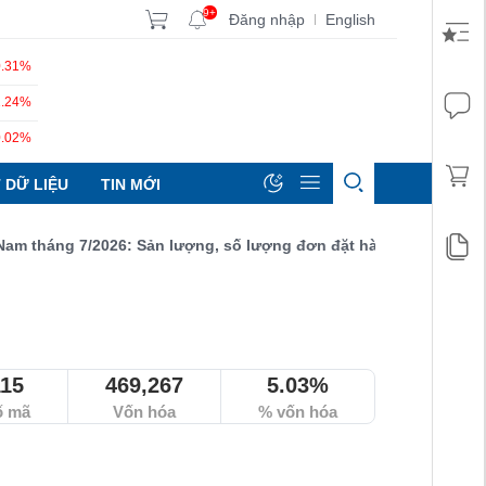
9+
Đăng nhập
English
|
0.31%
1.24%
0.02%
 DỮ LIỆU
TIN MỚI
áng 7/2026: Sản lượng, số lượng đơn đặt hàng mới và xuất khẩu 
115
469,267
5.03%
ố mã
Vốn hóa
% vốn hóa