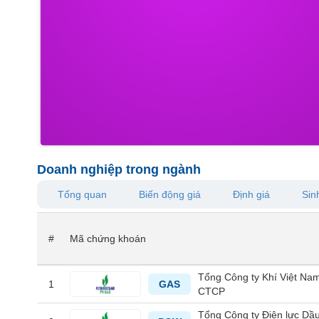
VS-
SECTOR
NĂNG
LƯỢNG
Doanh nghiệp trong ngành
Tổng quan
Biến động giá
Định giá
Sinh
NGUYÊN
VẬT
LIỆU
#
Mã chứng khoán
Tổng Công ty Khí Việt Nam
1
GAS
CTCP
CÔNG
NGHIỆP
Tổng Công ty Điện lực Dầu