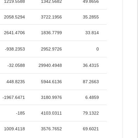
1219.5588
1342.5682
49.8656
52.2992
2058.5294
3722.1956
35.2855
36.9642
2641.4706
1836.7799
33.814
59.1069
-938.2353
2952.9726
0
37.1583
-32.0588
29940.4948
36.4315
49.7916
448.8235
5944.6136
87.2663
59.0952
-1967.6471
3180.9976
6.4859
17.6005
-185
4103.0311
79.1322
50.005
1009.4118
3576.7652
69.6021
48.1489