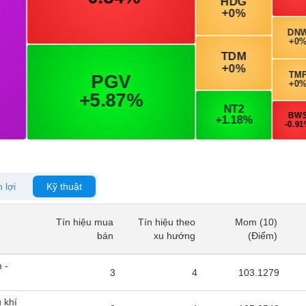
 lợi
Kỹ thuật
Tín hiệu mua
Tín hiệu theo
Mom (10)
Tín hiệu mua
Tín hiệu theo
Mom (10)
bán
xu hướng
(Điểm)
bán
xu hướng
(Điểm)
 -
3
4
103.1279
 khí