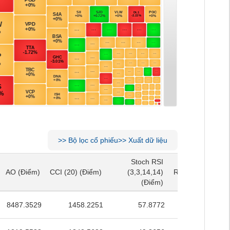
>>
Bộ lọc cổ phiếu
>>
Xuất dữ liệu
Stoch RSI
Stoch RSI
AO
(Điểm)
CCI (20)
(Điểm)
(3,3,14,14)
RSI (14)
(Điểm)
AO
(Điểm)
CCI (20)
(Điểm)
(3,3,14,14)
RSI (14)
(Điểm)
(Điểm)
(Điểm)
8487.3529
1458.2251
57.8772
52.2103