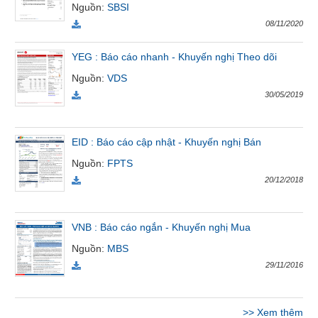
Nguồn
:
SBSI
VỤ
08/11/2020
TRUYỀN
THÔNG
YEG : Báo cáo nhanh - Khuyến nghị Theo dõi
Nguồn
:
VDS
30/05/2019
TIỆN
ÍCH
EID : Báo cáo cập nhật - Khuyến nghị Bán
Nguồn
:
FPTS
20/12/2018
BẤT
ĐỘNG
VNB : Báo cáo ngắn - Khuyến nghị Mua
SẢN
Nguồn
:
MBS
Mã
29/11/2016
chứng
khoán
(-)
>>
Xem thêm