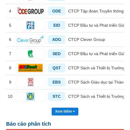
liệu
4
ODE
CTCP Tập đoàn Truyền thông và 
Tâm
lý
5
EID
CTCP Đầu tư và Phát triển Giáo 
TIÊU
thị
DÙNG
trường
KHÔNG
6
ADG
CTCP Clever Group
THIẾT
YẾU
7
SED
CTCP Đầu tư và Phát triển Giáo
8
QST
CTCP Sách và Thiết bị Trường h
TIÊU
9
EBS
CTCP Sách Giáo dục tại Thành p
DÙNG
THIẾT
10
STC
CTCP Sách và Thiết bị Trường h
YẾU
Xem thêm
Báo cáo phân tích
CHĂM