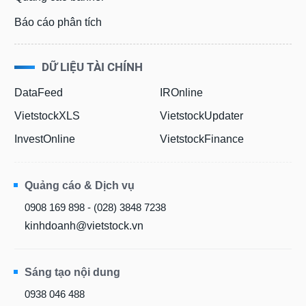
Báo cáo phân tích
DỮ LIỆU TÀI CHÍNH
DataFeed
IROnline
VietstockXLS
VietstockUpdater
InvestOnline
VietstockFinance
Quảng cáo & Dịch vụ
0908 169 898 - (028) 3848 7238
kinhdoanh@vietstock.vn
Sáng tạo nội dung
0938 046 488
info@vietstock.vn