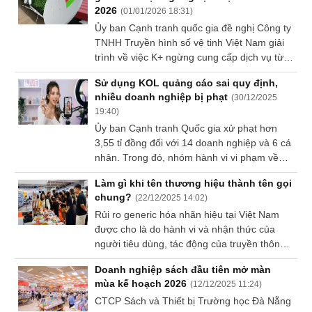
2026
(
01/01/2026 18:31
)
Sách
Ủy ban Cạnh tranh quốc gia đề nghị Công ty
tài
TNHH Truyền hình số vệ tinh Việt Nam giải
chính
trình về việc K+ ngừng cung cấp dịch vụ từ
1-1-2026.
Sử dụng KOL quảng cáo sai quy định,
nhiều doanh nghiệp bị phạt
(
30/12/2025
19:40
)
Công
cụ
Ủy ban Cạnh tranh Quốc gia xử phạt hơn
đầu
3,55 tỉ đồng đối với 14 doanh nghiệp và 6 cá
tư
nhân. Trong đó, nhóm hành vi vi phạm về
hợp đồng theo mẫu bị phạt nặng nhất với
Làm gì khi tên thương hiệu thành tên gọi
1,16 tỉ đồng và hành vi sử dụng KOL quảng
chung?
(
22/12/2025 14:02
)
cáo sai quy định cũng bị xử lý nghiêm.
Rủi ro generic hóa nhãn hiệu tại Việt Nam
Truyền
được cho là do hành vi và nhận thức của
thông
người tiêu dùng, tác động của truyền thông
tài
đại chúng và sự quản trị thương hiệu lỏng
chính
Doanh nghiệp sách đầu tiên mở màn
lẻo từ phía doanh nghiệp.
mùa kế hoạch 2026
(
12/12/2025 11:24
)
CTCP Sách và Thiết bị Trường học Đà Nẵng