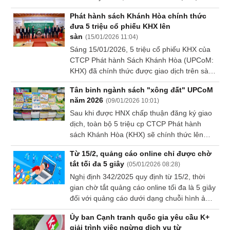
mạo mặt tiền "sang - xịn - mịn" mà vẫn tối
Báo
Phát hành sách Khánh Hòa chính thức
cáo
ưu được chi phí đầu tư ban đầu? Cùng
đưa 5 triệu cổ phiếu KHX lên
phân
Quảng Cáo ATA điểm mặt 5 loại bảng hiệu
sàn
tích
(
15/01/2026 11:04
)
đang dẫn đầu xu hướng tiết kiệm nhưng vẫn
(-)
Sáng 15/01/2026, 5 triệu cổ phiếu KHX của
cực kỳ hút khách hiện nay.
CTCP Phát hành Sách Khánh Hòa (UPCoM:
KHX) đã chính thức được giao dịch trên sàn
Thuật
UPCoM với giá tham chiếu 17,900 đồng/cp.
ngữ
Tân binh ngành sách "xông đất" UPCoM
(-)
năm 2026
(
09/01/2026 10:01
)
Sau khi được HNX chấp thuận đăng ký giao
dịch, toàn bộ 5 triệu cp CTCP Phát hành
Dịch
sách Khánh Hòa (KHX) sẽ chính thức lên
vụ
UPCoM từ giữa tháng 1/2026, đánh dấu
(-)
Từ 15/2, quảng cáo online chỉ được chờ
màn chào sân đầu tiên của thị trường này
tắt tối đa 5 giây
(
05/01/2026 08:28
)
trong năm mới.
Nghị định 342/2025 quy định từ 15/2, thời
Đào
gian chờ tắt quảng cáo online tối đa là 5 giây
tạo
đối với quảng cáo dưới dạng chuỗi hình ảnh
chuyển động, video.
Ủy ban Cạnh tranh quốc gia yêu cầu K+
giải trình việc ngừng dịch vụ từ