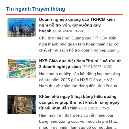
Tất cả
Cổ phiếu
Chỉ số
Chứng chỉ quỹ
Chứng q
Tin ngành Truyền thông
Doanh nghiệp quảng cáo TP.HCM kiến
Lãnh
nghị hỗ trợ vốn, gỡ vướng quy
đạo
hoạch
(
31/01/2026 10:22
)
(-)
Chủ tịch Hiệp hội Quảng cáo TP.HCM kiến
nghị thành phố quan tâm hoàn thiện các cơ
Tất cả
Người nội bộ
Người liên quan
Cổ đông lớn
chế, chính sách hỗ trợ doanh nghiệp quảng
cáo trong nước về vốn và các ưu đãi phù
Tin
NXB Giáo dục Việt Nam "bỏ túi" cổ tức từ
hợp.
tức
2 doanh nghiệp sách
(
30/01/2026 10:20
)
(-)
Hai doanh nghiệp liên kết đồng loạt tạm ứng
cổ tức năm 2025 giúp NXB Giáo dục Việt
Nam thu về phần lớn dòng tiền, dù kết quả
Bài
kinh doanh của cả 2 doanh nghiệp chưa thật
viết
Khám phá ngay 5 loại bảng hiệu quảng
sự khả quan.
của
cáo giá rẻ giúp thu hút khách hàng ngay
tác
từ cái nhìn đầu tiên
(
26/01/2026 17:52
)
giả
Hiện nay trên thị trường có rất nhiều loại
(-)
bảng hiệu quảng cáo, với mức chi phí khác
nhau. Tuy nhiên, làm sao để có một diện