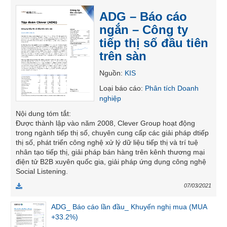
SÓC
ADG – Báo cáo
SỨC
ngắn – Công ty
KHỎE
tiếp thị số đầu tiên
trên sàn
Nguồn
:
KIS
TÀI
Loại báo cáo
:
Phân tích Doanh
CHÍNH
nghiệp
Nội dung tóm tắt
:
Được thành lập vào năm 2008, Clever Group hoạt động
trong ngành tiếp thị số, chuyên cung cấp các giải pháp dtiếp
CÔNG
thị số, phát triển công nghệ xử lý dữ liệu tiếp thị và trí tuệ
nhân tạo tiếp thị, giải pháp bán hàng trên kênh thương mại
NGHỆ
điện tử B2B xuyên quốc gia, giải pháp ứng dụng công nghệ
THÔNG
Social Listening.
TIN
07/03/2021
ADG_ Báo cáo lần đầu_ Khuyến nghị mua (MUA
+33.2%)
DỊCH