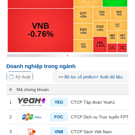
Tổng
VS-
quan
SECTOR
Giao
dịch
Tài
chính
NĂNG
Phân
LƯỢNG
tích
kỹ
Doanh nghiệp trong ngành
thuật
Hồ
>>
Bộ lọc cổ phiếu
>>
Xuất dữ liệu
Kỹ thuật
NGUYÊN
sơ
VẬT
doanh
#
Mã chứng khoán
nghiệp
LIỆU
1
YEG
CTCP Tập đoàn Yeah1
Tin
tức
2
FOC
CTCP Dịch vụ Trực tuyến FPT
sự
kiện
CÔNG
3
VNB
CTCP Sách Việt Nam
NGHIỆP
Tài