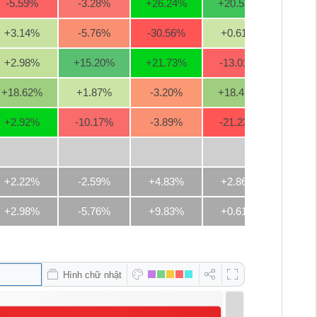
-5.59
%
-3.28
%
+26.24
%
+20.58
%
-2.2
+3.14
%
-5.76
%
-30.56
%
+0.61
%
-6.2
+2.98
%
+15.20
%
+21.73
%
-13.01
%
-4.5
+18.62
%
+1.87
%
-3.20
%
+18.43
%
+15.1
+2.92
%
-10.17
%
-3.89
%
-21.23
%
-7.1
+2.22%
-2.59%
+4.83%
+2.86%
-0.8
+2.98%
-5.76%
+9.83%
+0.61%
-4.5
Hình chữ nhật