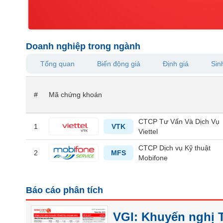
VS-
SECTOR
Doanh nghiệp trong ngành
Tổng quan
Biến động giá
Định giá
Sinh
NĂNG
LƯỢNG
#
Mã chứng khoán
CTCP Tư Vấn Và Dịch Vụ
1
VTK
Viettel
NGUYÊN
VẬT
CTCP Dịch vụ Kỹ thuật
2
MFS
Mobifone
LIỆU
Báo cáo phân tích
CÔNG
VGI: Khuyến nghị T
NGHIỆP