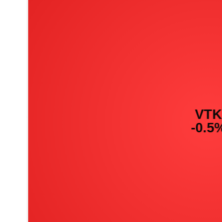
PHIẾU
CÔNG
CỤ
ĐẦU
TƯ
XUẤT
DỮ
LIỆU
TIN
MỚI
Ngành
(-)