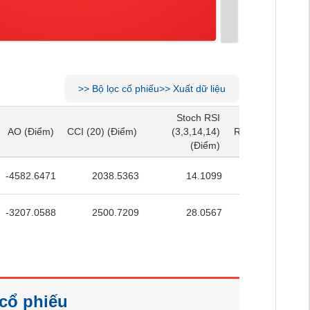
>>
Bộ lọc cổ phiếu
>>
Xuất dữ liệu
Stoch RSI
Stoch RSI
AO
(Điểm)
CCI (20)
(Điểm)
(3,3,14,14)
RSI (14)
(Điểm)
AO
(Điểm)
CCI (20)
(Điểm)
(3,3,14,14)
RSI (14)
(Điểm)
(Điểm)
(Điểm)
-4582.6471
2038.5363
14.1099
39.1764
-3207.0588
2500.7209
28.0567
38.976
/cổ phiếu