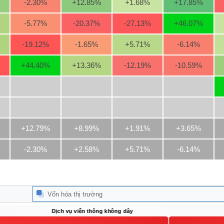
-2.30
%
+12.85
%
+1.68
%
+17.85
%
-5.77
%
-20.37
%
-27.13
%
+46.07
%
-19.12
%
-1.65
%
+5.71
%
-6.14
%
+44.40
%
+13.36
%
-12.19
%
-10.59
%
+12.79%
+8.99%
+1.91%
+3.65%
-2.30%
+2.58%
+5.71%
-6.14%
Vốn hóa thị trường