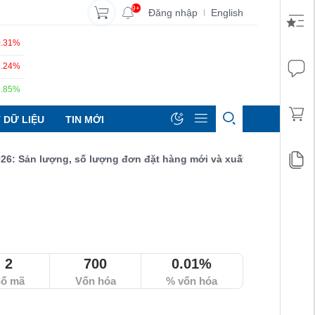
9+
Đăng nhập
English
|
0.31%
1.24%
1.85%
 DỮ LIỆU
TIN MỚI
ản lượng, số lượng đơn đặt hàng mới và xuất khẩu đều tăng đạt 
2
700
0.01%
ố mã
Vốn hóa
% vốn hóa