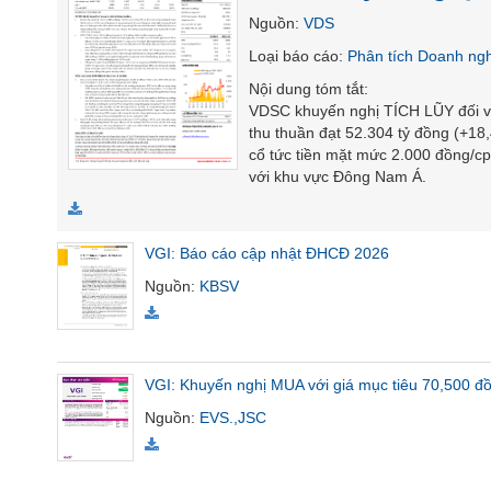
Nguồn
:
VDS
Loại báo cáo
:
Phân tích Doanh ng
Nội dung tóm tắt
:
TIÊU
VDSC khuyến nghị TÍCH LŨY đối vớ
DÙNG
thu thuần đạt 52.304 tỷ đồng (+18
KHÔNG
cổ tức tiền mặt mức 2.000 đồng/cp
THIẾT
với khu vực Đông Nam Á.
YẾU
VGI: Báo cáo cập nhật ĐHCĐ 2026
Nguồn
:
KBSV
TIÊU
DÙNG
THIẾT
YẾU
VGI: Khuyến nghị MUA với giá mục tiêu 70,500 đ
Nguồn
:
EVS.,JSC
CHĂM