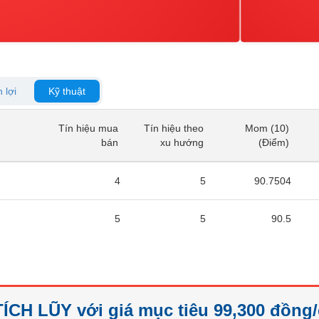
 lợi
Kỹ thuật
Tín hiệu mua
Tín hiệu theo
Mom (10)
Tín hiệu mua
Tín hiệu theo
Mom (10)
bán
xu hướng
(Điểm)
bán
xu hướng
(Điểm)
4
5
90.7504
5
5
90.5
ÍCH LŨY với giá mục tiêu 99,300 đồng