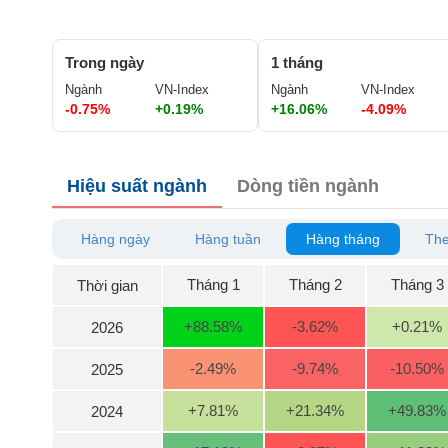
GIỚI
Trong ngày
1 tháng
ĐÔNG
Ngành
VN-Index
Ngành
VN-Index
DƯƠNG
-0.75%
+0.19%
+16.06%
-4.09%
TÀI
Hiệu suất ngành
Dòng tiền ngành
CHÍNH
CÁ
NHÂN
Hàng ngày
Hàng tuần
Hàng tháng
The
Tháng 1
Tháng 2
Tháng 3
Thời gian
PHÂN
TÍCH
+88.58
%
-3.62
%
+0.21
%
2026
VIETSTOCKFINANCE
-2.49
%
-9.74
%
-10.50
%
2025
+7.81
%
+21.34
%
+49.83
%
2024
VĨ
MÔ