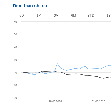
Diễn biến chỉ số
BẤT
5D
1M
3M
6M
YTD
1Y
ĐỘNG
SẢN
40
30
TÀI
CHÍNH
20
10
HÀNG
HÓA
0
KINH
-10
TẾ
-20
18/05/2026
01/06/2026
THẾ