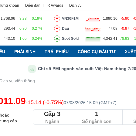
chứng khoán
Diễn đàn
IR Awards
Dịch vụ
1,768.06
3.28
0.19%
VN30F1M
1,890.10
-5.90
-
293.44
0.80
0.27%
Dầu
77.08
-0.97
-
đạo
Tin tức
Báo cáo phân tích
Thuật ngữ
Dịch vụ
443.10
1.05
0.24%
Spot Gold
4,342.41
78.93
IẾU
PHÁI SINH
TRÁI PHIẾU
CÔNG CỤ ĐẦU TƯ
XUẤT
Chỉ số PMI ngành sản xuất Việt Nam tháng 7/2026: S
Dịch vụ viễn thông
011.09
-15.14 (-0.75%)
07/08/2026 15:09 (GMT+7)
Cấp 3
1
 hoặc
 cung cấp
Ngành
Số ngành con
S