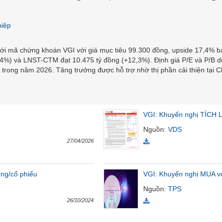
hiệp
i mã chứng khoán VGI với giá mục tiêu 99.300 đồng, upside 17,4% b
,4%) và LNST-CTM đạt 10.475 tỷ đồng (+12,3%). Định giá P/E và P/B dự 
 trong năm 2026. Tăng trưởng được hỗ trợ nhờ thị phần cải thiện tại C
VGI: Khuyến nghị TÍCH L
Nguồn
:
VDS
27/04/2026
ồng/cổ phiếu
VGI: Khuyến nghị MUA vớ
Nguồn
:
TPS
26/10/2024