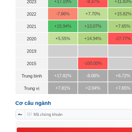
+17.19
%
-8.37
%
+11.83
%
2023
-7.86
%
+7.70
%
+15.82
%
2022
NGÀNH
+15.94
%
+13.07
%
+7.65
%
2021
+5.55
%
+14.94
%
-27.77
%
2020
DOANH
2019
NGHIỆP
-100.00
%
2015
CỔ
+17.82%
-8.08%
+6.72%
Trung bình
PHIẾU
+7.81%
+2.04%
+7.65%
Trung vị
PHÁI
Cơ cấu ngành
SINH
Mã chứng khoán
TRÁI