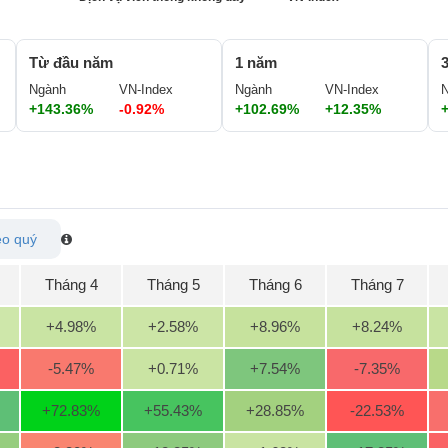
Từ đầu năm
1 năm
Ngành
VN-Index
Ngành
VN-Index
+143.36%
-0.92%
+102.69%
+12.35%
o quý
Tháng 4
Tháng 5
Tháng 6
Tháng 7
+4.98
%
+2.58
%
+8.96
%
+8.24
%
-5.47
%
+0.71
%
+7.54
%
-7.35
%
+72.83
%
+55.43
%
+28.85
%
-22.53
%