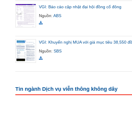
SÓC
VGI: Báo cáo cập nhật đại hội đồng cổ đông
SỨC
Nguồn
:
ABS
KHỎE
VGI: Khuyến nghị MUA với giá mục tiêu 38,550 đồ
TÀI
Nguồn
:
SBS
CHÍNH
CÔNG
Tin ngành Dịch vụ viễn thông không dây
NGHỆ
THÔNG
TIN
DỊCH