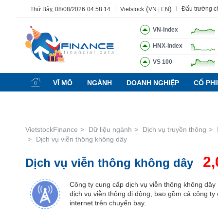
(
)
Đấu trường 
Thứ Bảy, 08/08/2026
04:58:15
Vietstock
VN
|
EN
VN-Index
HNX-Index
Tất cả
Tính năng
Ngành
Mã chứng khoán
Lãnh 
VS 100
Tính
năng
VĨ MÔ
NGÀNH
DOANH NGHIỆP
CỔ PH
(-)
VIETSTOCK
VietstockFinance
Dữ liệu ngành
Dịch vụ truyền thông
Dịch vụ viễn thông không dây
CHỨNG
2,
Dịch vụ viễn thông không dây
KHOÁN
Công ty cung cấp dịch vụ viễn thông không dây
dịch vụ viễn thông di động, bao gồm cả công ty
DOANH
internet trên chuyến bay.
NGHIỆP