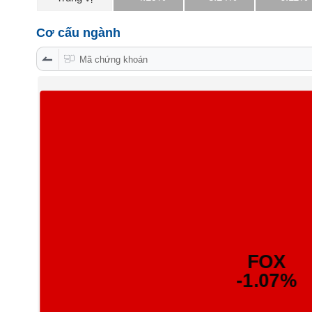
PHIẾU
Cơ cấu ngành
Mã chứng khoán
CÔNG
CỤ
ĐẦU
TƯ
XUẤT
DỮ
LIỆU
TIN
MỚI
Ngành
(-)