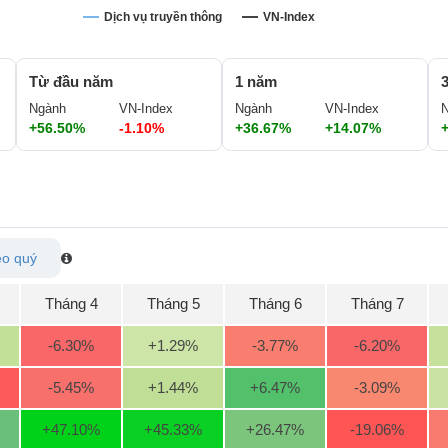
Dịch vụ truyền thông
VN-Index
Từ đầu năm
1 năm
Ngành
VN-Index
Ngành
VN-Index
+56.50%
-1.10%
+36.67%
+14.07%
o quý
Tháng 4
Tháng 5
Tháng 6
Tháng 7
-6.30
%
+1.29
%
-3.77
%
-6.20
%
-5.45
%
+1.44
%
+6.47
%
-3.09
%
+47.10
%
+45.33
%
+26.47
%
-19.06
%