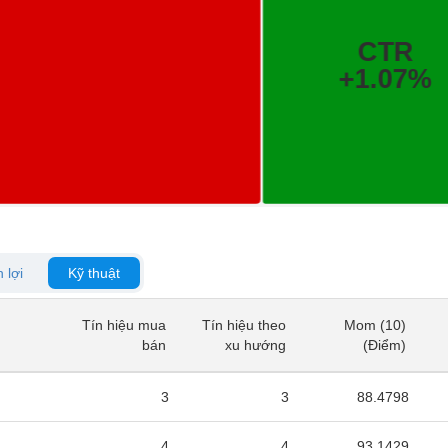
 lợi
Kỹ thuật
Tín hiệu mua
Tín hiệu theo
Mom (10)
Tín hiệu mua
Tín hiệu theo
Mom (10)
bán
xu hướng
(Điểm)
bán
xu hướng
(Điểm)
3
3
88.4798
4
4
93.1429