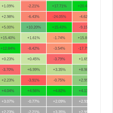
+1.09
%
-2.21
%
+17.71
%
+20.48
%
-0.4
+2.98
%
-6.43
%
-24.05
%
-4.62
%
-1.3
+5.00
%
+10.20
%
+15.43
%
-9.15
%
-3.3
+15.40
%
+1.61
%
-1.74
%
+15.86
%
+14.7
+12.84
%
-8.42
%
-3.54
%
-17.75
%
-4.8
+0.23
%
+0.45
%
-3.79
%
+1.65
%
+5.0
-3.70
%
+6.99
%
+3.35
%
+8.98
%
+0.7
+2.23
%
-3.91
%
-0.75
%
+2.99
%
+6.3
+4.04
%
+4.56
%
+4.82
%
+4.13
%
-4.4
+3.07%
-0.77%
+2.09%
+2.91%
+1.0
+2.23%
-2.21%
+3.35%
+2.99%
-0.4