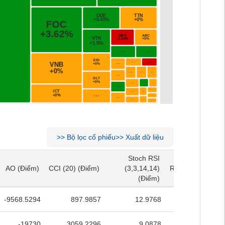
>>
Bộ lọc cổ phiếu
>>
Xuất dữ liệu
Stoch RSI
Stoch RSI
AO
(Điểm)
CCI (20)
(Điểm)
(3,3,14,14)
RSI (14)
(Điểm)
AO
(Điểm)
CCI (20)
(Điểm)
(3,3,14,14)
RSI (14)
(Điểm)
(Điểm)
(Điểm)
-9568.5294
897.9857
12.9768
36.7008
-19730
3059.2296
9.0878
31.9079