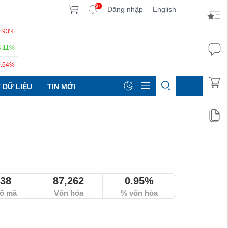
9+
Đăng nhập
English
|
0.93%
4.11%
0.64%
 DỮ LIỆU
TIN MỚI
38
87,262
0.95%
ố mã
Vốn hóa
% vốn hóa