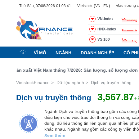
(
)
Đấu trường 
Thứ Sáu, 07/08/2026
01:03:42
Vietstock
VN
|
EN
VN-Index
HNX-Index
Tất cả
Tính năng
Ngành
Mã chứng khoán
Lãnh 
VS 100
Tính
năng
VĨ MÔ
NGÀNH
DOANH NGHIỆP
CỔ PH
(-)
 sản xuất Việt Nam tháng 7/2026: Sản lượng, số lượng đơn đặt h
VIETSTOCK
VietstockFinance
Dữ liệu ngành
Dịch vụ truyền thông
3,567.87
Dịch vụ truyền thông
CHỨNG
+
KHOÁN
Ngành Dịch vụ truyền thông bao gồm các công t
điều kiện cho việc trao đổi thông tin và cung cấp
dung, dữ liệu thông tin liên quan qua nhiều phư
DOANH
khác nhau. Ngành này gồm các công ty viễn thô
NGHIỆP
truyền thông và giải trí, bao gồm nhà sản xuất t
Xem thêm