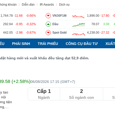
chứng khoán
Diễn đàn
IR Awards
Dịch vụ
1,764.78
-11.68
-0.66%
VN30F1M
1,896.00
-17.80
-
292.64
-0.95
-0.32%
Dầu
78.07
3.08
đạo
Tin tức
Báo cáo phân tích
Thuật ngữ
Dịch vụ
442.05
-2.98
-0.67%
Spot Gold
4,238.00
-27.32
-
IẾU
PHÁI SINH
TRÁI PHIẾU
CÔNG CỤ ĐẦU TƯ
XUẤT
àng mới và xuất khẩu đều tăng đạt 52,9 điểm.
89.58 (+2.58%)
06/08/2026 17:15 (GMT+7)
Cấp 1
2
y tạo
 nội
Ngành
Số ngành con
S
ơng tiện
ng,
rò chơi