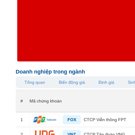
VS-
SECTOR
NĂNG
LƯỢNG
Doanh nghiệp trong ngành
Tổng quan
Biến động giá
Định giá
Sinh
NGUYÊN
VẬT
LIỆU
#
Mã chứng khoán
1
FOX
CTCP Viễn thông FPT
CÔNG
NGHIỆP
2
VNZ
CTCP Tập đoàn VNG