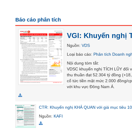
SÓC
SỨC
KHỎE
Báo cáo phân tích
VGI: Khuyến nghị T
Nguồn
:
VDS
TÀI
CHÍNH
Loại báo cáo
:
Phân tích Doanh ng
Nội dung tóm tắt
:
VDSC khuyến nghị TÍCH LŨY đối vớ
thu thuần đạt 52.304 tỷ đồng (+18
cổ tức tiền mặt mức 2.000 đồng/cp
CÔNG
với khu vực Đông Nam Á.
NGHỆ
THÔNG
TIN
CTR: Khuyến nghị KHẢ QUAN với giá mục tiêu 10
Nguồn
:
KAFI
DỊCH