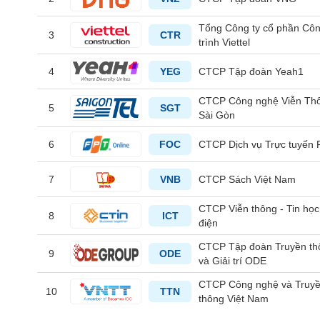
Tổng Công ty cổ phần Cô
3
CTR
trình Viettel
TIÊU
4
YEG
CTCP Tập đoàn Yeah1
DÙNG
KHÔNG
CTCP Công nghệ Viễn Th
5
SGT
THIẾT
Sài Gòn
YẾU
6
FOC
CTCP Dịch vụ Trực tuyến
7
VNB
CTCP Sách Việt Nam
TIÊU
CTCP Viễn thông - Tin họ
DÙNG
8
ICT
điện
THIẾT
YẾU
CTCP Tập đoàn Truyền th
9
ODE
và Giải trí ODE
CTCP Công nghệ và Truy
10
TTN
thông Việt Nam
CHĂM