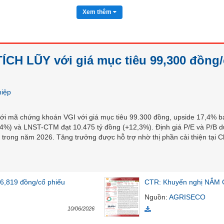
Xem thêm
ÍCH LŨY với giá mục tiêu 99,300 đồng
hiệp
i mã chứng khoán VGI với giá mục tiêu 99.300 đồng, upside 17,4% b
,4%) và LNST-CTM đạt 10.475 tỷ đồng (+12,3%). Định giá P/E và P/B dự 
 trong năm 2026. Tăng trưởng được hỗ trợ nhờ thị phần cải thiện tại C
6,819 đồng/cổ phiếu
CTR: Khuyến nghị NẮM GI
Nguồn
:
AGRISECO
10/06/2026