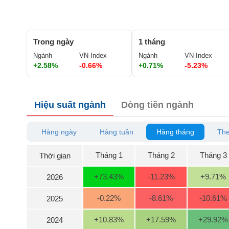
GIỚI
ĐÔNG
Trong ngày
1 tháng
DƯƠNG
Ngành
VN-Index
Ngành
VN-Index
+2.58%
-0.66%
+0.71%
-5.23%
TÀI
CHÍNH
Hiệu suất ngành
Dòng tiền ngành
CÁ
NHÂN
Hàng ngày
Hàng tuần
Hàng tháng
The
PHÂN
Tháng 1
Tháng 2
Tháng 3
Thời gian
TÍCH
VIETSTOCKFINANCE
+73.43
%
-11.23
%
+9.71
%
2026
-0.22
%
-8.61
%
-10.61
%
2025
VĨ
+10.83
%
+17.59
%
+29.92
%
2024
MÔ