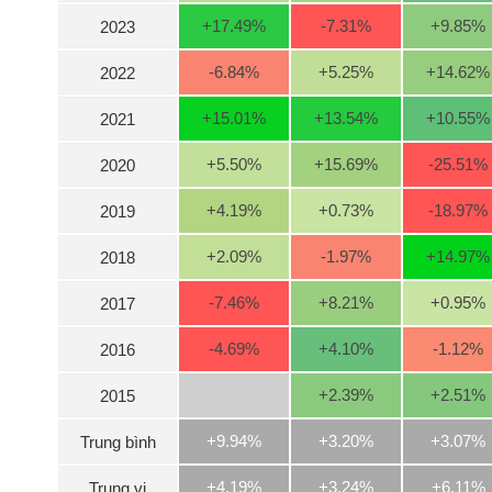
+17.49
%
-7.31
%
+9.85
%
2023
-6.84
%
+5.25
%
+14.62
%
2022
NGÀNH
+15.01
%
+13.54
%
+10.55
%
2021
+5.50
%
+15.69
%
-25.51
%
2020
DOANH
NGHIỆP
+4.19
%
+0.73
%
-18.97
%
2019
+2.09
%
-1.97
%
+14.97
%
2018
CỔ
PHIẾU
-7.46
%
+8.21
%
+0.95
%
2017
-4.69
%
+4.10
%
-1.12
%
2016
PHÁI
+2.39
%
+2.51
%
2015
SINH
+9.94%
+3.20%
+3.07%
Trung bình
TRÁI
+4.19%
+3.24%
+6.11%
Trung vị