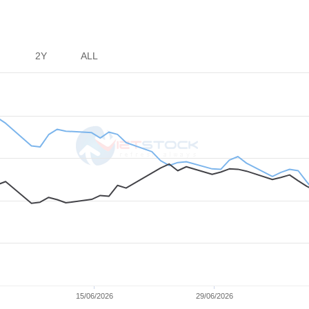
ối nội
 độc
2Y
ALL
15/06/2026
29/06/2026