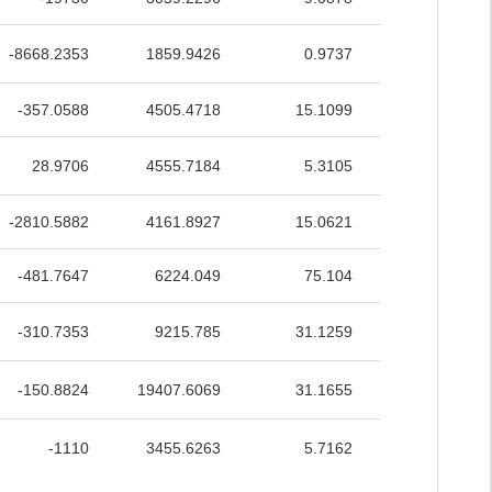
-8668.2353
1859.9426
0.9737
31.6239
-357.0588
4505.4718
15.1099
41.9886
28.9706
4555.7184
5.3105
47.5176
-2810.5882
4161.8927
15.0621
38.541
-481.7647
6224.049
75.104
41.9044
-310.7353
9215.785
31.1259
49.4311
-150.8824
19407.6069
31.1655
48.6468
-1110
3455.6263
5.7162
28.9167