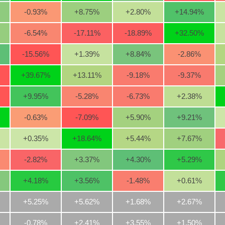
-0.93
%
+8.75
%
+2.80
%
+14.94
%
-6.54
%
-17.11
%
-18.89
%
+32.50
%
-15.56
%
+1.39
%
+8.84
%
-2.86
%
+39.67
%
+13.11
%
-9.18
%
-9.37
%
+9.95
%
-5.28
%
-6.73
%
+2.38
%
-0.63
%
-7.09
%
+5.90
%
+9.21
%
+0.35
%
+18.64
%
+5.44
%
+7.67
%
-2.82
%
+3.37
%
+4.30
%
+5.29
%
+4.18
%
+3.56
%
-1.48
%
+0.61
%
+5.25%
+5.62%
+1.68%
+2.67%
-0.78%
+2.41%
+3.55%
+1.50%