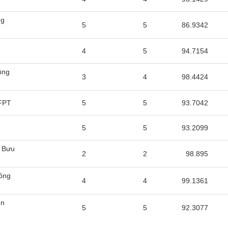
ng
5
5
86.9342
4
5
94.7154
ông
3
4
98.4424
 FPT
5
5
93.7042
5
5
93.2099
c Bưu
2
2
98.895
ông
4
4
99.1361
ền
5
5
92.3077