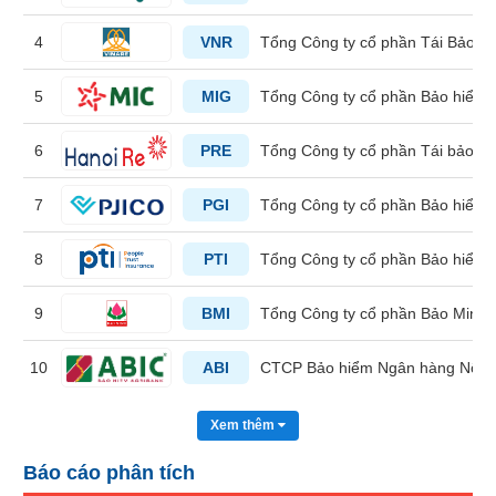
liệu
4
VNR
Tổng Công ty cổ phần Tái Bảo h
Tâm
lý
5
MIG
Tổng Công ty cổ phần Bảo hiểm 
TIÊU
thị
DÙNG
trường
KHÔNG
6
PRE
Tổng Công ty cổ phần Tái bảo h
THIẾT
YẾU
7
PGI
Tổng Công ty cổ phần Bảo hiểm 
8
PTI
Tổng Công ty cổ phần Bảo hiểm 
TIÊU
9
BMI
Tổng Công ty cổ phần Bảo Minh
DÙNG
THIẾT
10
ABI
CTCP Bảo hiểm Ngân hàng Nông
YẾU
Xem thêm
Báo cáo phân tích
CHĂM