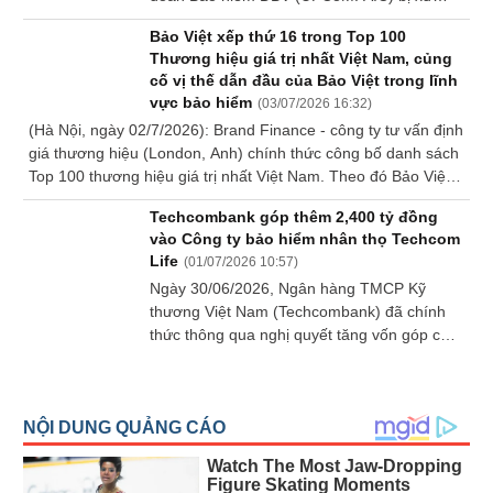
phạt hành chính vì đưa thông tin gây nhầm
Bảo Việt xếp thứ 16 trong Top 100
lẫn để thu hút khách hàng của doanh nghiệp
Thương hiệu giá trị nhất Việt Nam, củng
khác.
cố vị thế dẫn đầu của Bảo Việt trong lĩnh
vực bảo hiểm
(
03/07/2026 16:32
)
(Hà Nội, ngày 02/7/2026): Brand Finance - công ty tư vấn định
giá thương hiệu (London, Anh) chính thức công bố danh sách
Top 100 thương hiệu giá trị nhất Việt Nam. Theo đó Bảo Việt
là doanh nghiệp nhóm ngành bảo hiểm được ghi nhận ở thứ
Techcombank góp thêm 2,400 tỷ đồng
hạng cao nhất.
vào Công ty bảo hiểm nhân thọ Techcom
Life
(
01/07/2026 10:57
)
Ngày 30/06/2026, Ngân hàng TMCP Kỹ
thương Việt Nam (Techcombank) đã chính
thức thông qua nghị quyết tăng vốn góp của
Techcombank tại Công ty bảo hiểm nhân thọ
Kỹ thương - Techcom Life với số tiền tối đa
2,400 tỷ đồng. Theo đó, Techcom Life sẽ có
vốn điều lệ đạt 4,300 tỷ đồng, thuộc nhóm
công ty bảo hiểm nhân thọ vốn lớn nhất tại
Việt Nam.