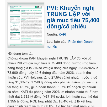
SÓC
PVI: Khuyến nghị
SỨC
TRUNG LẬP với
KHỎE
giá mục tiêu 75,400
đồng/cổ phiếu
Nguồn
:
KAFI
TÀI
Loại báo cáo
:
Phân tích Doanh
CHÍNH
nghiệp
Nội dung tóm tắt
:
Chứng khoán KAFI khuyến nghị TRUNG LẬP đối với cổ
phiếu PVI với giá mục tiêu là 75.400 đồng, tương ứng tiềm
CÔNG
năng tăng giá là 2% so với giá đóng cửa ngày 05/08/2026 là
NGHỆ
73.900 đồng. Lũy kế 6 tháng đầu năm 2026, doanh thu
THÔNG
thuần của PVI Holdings tăng 27,5% và lợi nhuận trước thuế
TIN
tăng 31,8% đạt 1.240 tỷ đồng nhờ phí bảo hiểm gốc và nhận
tái tăng 13,7%, giúp hoàn thành 99,7% kế hoạch lợi nhuận
cả năm. KAFI dự phóng năm 2026 lợi nhuận trước thuế hợp
nhất đạt 1.712 tỷ đồng (+17,3% svck), lợi nhuận sau thế đạt
1.355 tỷ đồng, ROE hợp nhất đạt 15,4% và tỷ lệ kết hợp
DỊCH
điều chỉnh giảm về mức 80,0%. Cổ tức tiền mặt năm 2026