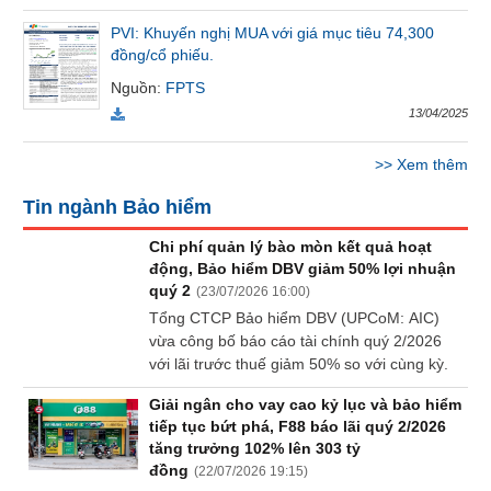
Báo
PVI: Khuyến nghị MUA với giá mục tiêu 74,300
cáo
đồng/cổ phiếu.
phân
tích
Nguồn
:
FPTS
(-)
13/04/2025
>>
Xem thêm
Thuật
ngữ
Tin ngành Bảo hiểm
(-)
Chi phí quản lý bào mòn kết quả hoạt
động, Bảo hiểm DBV giảm 50% lợi nhuận
Dịch
quý 2
(
23/07/2026 16:00
)
vụ
Tổng CTCP Bảo hiểm DBV (UPCoM: AIC)
(-)
vừa công bố báo cáo tài chính quý 2/2026
với lãi trước thuế giảm 50% so với cùng kỳ.
Đào
Giải ngân cho vay cao kỷ lục và bảo hiểm
tạo
tiếp tục bứt phá, F88 báo lãi quý 2/2026
tăng trưởng 102% lên 303 tỷ
đồng
(
22/07/2026 19:15
)