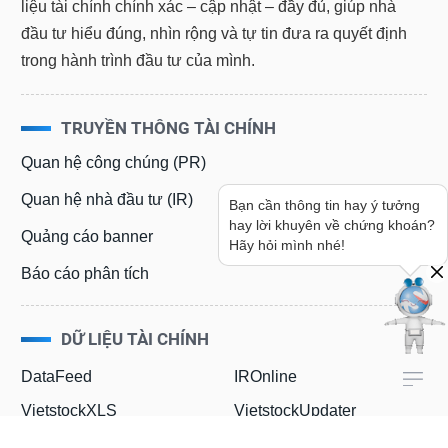
liệu tài chính chính xác – cập nhật – đầy đủ, giúp nhà
đầu tư hiểu đúng, nhìn rộng và tự tin đưa ra quyết định
trong hành trình đầu tư của mình.
TRUYỀN THÔNG TÀI CHÍNH
Quan hệ công chúng (PR)
Quan hệ nhà đầu tư (IR)
Bạn cần thông tin hay ý tưởng
hay lời khuyên về chứng khoán?
Quảng cáo banner
Hãy hỏi mình nhé!
Báo cáo phân tích
DỮ LIỆU TÀI CHÍNH
DataFeed
IROnline
VietstockXLS
VietstockUpdater
InvestOnline
VietstockFinance