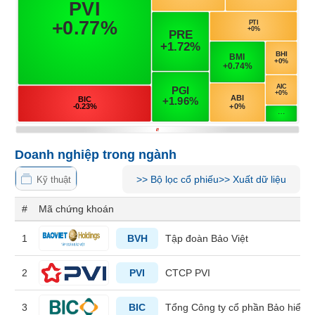
Tổng
VS-
quan
SECTOR
Giao
dịch
Tài
chính
NĂNG
Phân
LƯỢNG
tích
kỹ
Doanh nghiệp trong ngành
thuật
Hồ
>>
Bộ lọc cổ phiếu
>>
Xuất dữ liệu
Kỹ thuật
NGUYÊN
sơ
VẬT
doanh
#
Mã chứng khoán
nghiệp
LIỆU
1
BVH
Tập đoàn Bảo Việt
Tin
tức
2
PVI
CTCP PVI
sự
kiện
CÔNG
3
BIC
Tổng Công ty cổ phần Bảo hiểm N
NGHIỆP
Tài