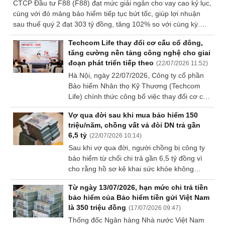
CTCP Đầu tư F88 (F88) đạt mức giải ngân cho vay cao kỷ lục,
Sách
cùng với đó mảng bảo hiểm tiếp tục bứt tốc, giúp lợi nhuận
tài
sau thuế quý 2 đạt 303 tỷ đồng, tăng 102% so với cùng kỳ.
chính
Thời gian này cũng là tuần cuối cùng mở sổ nhận đăng ký và
Techcom Life thay đổi cơ cấu cổ đông,
đặt cọc mua cổ phiếu F88 phát hành ra công chúng, tiến gần
tăng cường nền tảng công nghệ cho giai
đến việc chuyển sàn niêm yết lên HOSE dự kiến vào quý
đoạn phát triển tiếp theo
(
22/07/2026 11:52
)
4/2026.
Hà Nội, ngày 22/07/2026, Công ty cổ phần
Công
Bảo hiểm Nhân thọ Kỹ Thương (Techcom
cụ
Life) chính thức công bố việc thay đổi cơ cấu
đầu
cổ đông sau khi được Bộ Tài chính chấp
tư
Vợ qua đời sau khi mua bảo hiểm 150
thuận theo quy định của pháp luật về kinh
triệu/năm, chồng vất vả đòi DN trả gần
doanh bảo hiểm. Theo đó, One Mount
6,5 tỷ
(
22/07/2026 10:14
)
Group trở thành cổ đông chiến lược mới với
Sau khi vợ qua đời, người chồng bị công ty
tỷ lệ sở hữu 10% vốn điều lệ tại Techcom
bảo hiểm từ chối chi trả gần 6,5 tỷ đồng vì
Life - phần vốn này trước đây do Vingroup
Truyền
cho rằng hồ sơ kê khai sức khỏe không
thông
nắm giữ, trong khi Techcombank tiếp tục duy
trung thực. Tuy nhiên, cả hai cấp tòa đều
tài
trì tỷ lệ sở hữu 80%. Sự thay đổi này nằm
Từ ngày 13/07/2026, hạn mức chi trả tiền
đưa ra phán quyết bất ngờ.
chính
trong kế hoạch và định hướng chiến lược
bảo hiểm của Bảo hiểm tiền gửi Việt Nam
của các bên; đồng thời, các giao dịch tuân
là 350 triệu đồng
(
17/07/2026 09:47
)
thủ theo các quy định hiện hành.
Thống đốc Ngân hàng Nhà nước Việt Nam