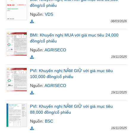
đồng/cổ phiếu
Tất cả
Cổ phiếu
Chỉ số
Chứng chỉ quỹ
Chứng q
Nguồn
:
VDS
08/03/2026
Lãnh
đạo
(-)
BMI: Khuyến nghị MUA với giá mục tiêu 24,000
đồng/cổ phiếu
Tất cả
Người nội bộ
Người liên quan
Cổ đông lớn
Nguồn
:
AGRISECO
19/11/2025
Tin
tức
PVI: Khuyến nghị NẮM GIỮ với giá mục tiêu
(-)
100,000 đồng/cổ phiếu
Nguồn
:
AGRISECO
Bài
19/11/2025
viết
của
PVI: Khuyến nghị NẮM GIỮ với giá mục tiêu
tác
88,000 đồng/cổ phiếu
giả
(-)
Nguồn
:
BSC
16/11/2025