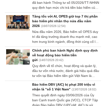
đã ban hành Thông tư số 05/2026/TT-NHNN
Dữ
quy định hạn mức chi trả tiền bảo hiểm của
liệu
Bảo hiểm tiền gửi Việt Nam. Thông tư có
tài
Tăng tốc với AI, OPES giữ top 7 thị phần
hiệu lực thi hành từ ngày 13/07/2026.
chính
bảo hiểm phi nhân thọ nửa đầu năm
2026
(
16/07/2026 12:54
)
Nửa đầu năm 2026, Bảo hiểm số OPES duy
trì đà tăng trưởng doanh thu mạnh mẽ, cao
hơn trung bình ngành, đồng thời củng cố lợi
thế cạnh tranh thông qua nền tảng công
Chính phủ ban hành Nghị định quy định
nghệ, ứng dụng trí tuệ nhân tạo (AI) và
về hoạt động bảo hiểm tiền
chiến lược phát triển thương hiệu bài bản.
gửi
(
14/07/2026 20:42
)
Quy định về tổ chức, hoạt động và quản lý,
đầu tư vốn nhà nước, đánh giá hiệu quả đầu
tư vốn tại Bảo hiểm tiền gửi Việt Nam là
những nội dung chính của Nghị định số 280
Bảo hiểm DBV (AIC) bị phạt 200 triệu vì
vừa được Chính phủ ban hành.
nhận là “số 1 Việt Nam”
(
13/07/2026 18:02
)
Theo quyết định ngày 03/06/2026 của Ủy
ban Cạnh tranh Quốc gia (VCC), CTCP Tập
đoàn Bảo hiểm DBV (UPCoM: AIC) bị xử