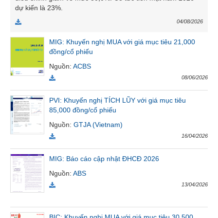
dự kiến là 23%.
VỤ
TRUYỀN
04/08/2026
THÔNG
MIG: Khuyến nghị MUA với giá mục tiêu 21,000
đồng/cổ phiếu
Nguồn
:
ACBS
TIỆN
08/06/2026
ÍCH
PVI: Khuyến nghị TÍCH LŨY với giá mục tiêu
85,000 đồng/cổ phiếu
Nguồn
:
GTJA (Vietnam)
16/04/2026
BẤT
ĐỘNG
SẢN
MIG: Báo cáo cập nhật ĐHCĐ 2026
Nguồn
:
ABS
Mã
13/04/2026
chứng
khoán
(-)
BIC: Khuyến nghị MUA với giá mục tiêu 30,500