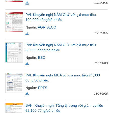
19/11/2025
Tất cả
Cổ phiếu
Chỉ số
Chứng chỉ quỹ
Chứng q
PVI: Khuyến nghị NẮM GIỮ với giá mục tiêu
Lãnh
100,000 đồng/cổ phiếu
đạo
Nguồn
:
AGRISECO
(-)
19/11/2025
Tất cả
Người nội bộ
Người liên quan
Cổ đông lớn
PVI: Khuyến nghị NẮM GIỮ với giá mục tiêu
88,000 đồng/cổ phiếu
Tin
tức
Nguồn
:
BSC
(-)
16/11/2025
PVI: Khuyến nghị MUA với giá mục tiêu 74,300
Bài
đồng/cổ phiếu.
viết
của
Nguồn
:
FPTS
tác
13/04/2025
giả
(-)
BVH: Khuyến nghị Tăng tỷ trọng với giá mục tiêu
62,100 đồng/cổ phiếu