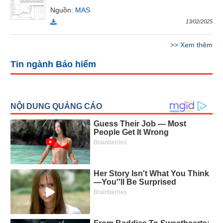
Báo
Nguồn
:
MAS
cáo
13/02/2025
phân
tích
>>
Xem thêm
(-)
Tin ngành Bảo hiểm
Thuật
ngữ
(-)
Dịch
vụ
(-)
Đào
tạo