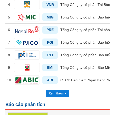
liệu
4
VNR
Tổng Công ty cổ phần Tái Bảo h
Tâm
5
MIG
Tổng Công ty cổ phần Bảo hiểm 
lý
TIÊU
thị
DÙNG
6
PRE
Tổng Công ty cổ phần Tái bảo h
trường
KHÔNG
THIẾT
7
PGI
Tổng Công ty cổ phần Bảo hiểm 
YẾU
8
PTI
Tổng Công ty cổ phần Bảo hiểm 
9
BMI
Tổng Công ty cổ phần Bảo Minh
TIÊU
DÙNG
10
ABI
CTCP Bảo hiểm Ngân hàng Nông
THIẾT
YẾU
Xem thêm
Báo cáo phân tích
CHĂM