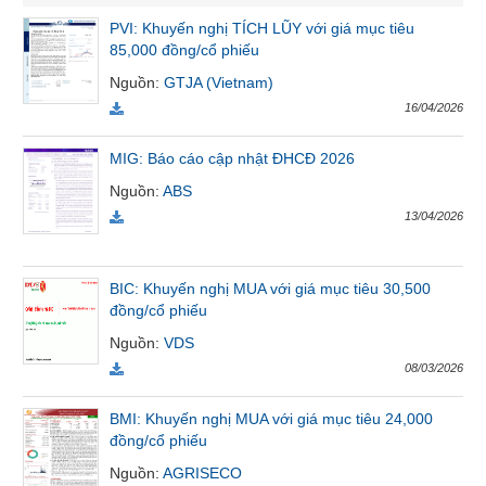
VỤ
PVI: Khuyến nghị TÍCH LŨY với giá mục tiêu
TRUYỀN
85,000 đồng/cổ phiếu
THÔNG
Nguồn
:
GTJA (Vietnam)
16/04/2026
MIG: Báo cáo cập nhật ĐHCĐ 2026
TIỆN
Nguồn
:
ABS
ÍCH
13/04/2026
BIC: Khuyến nghị MUA với giá mục tiêu 30,500
BẤT
đồng/cổ phiếu
ĐỘNG
Nguồn
:
VDS
SẢN
08/03/2026
Mã
BMI: Khuyến nghị MUA với giá mục tiêu 24,000
chứng
đồng/cổ phiếu
khoán
(-)
Nguồn
:
AGRISECO