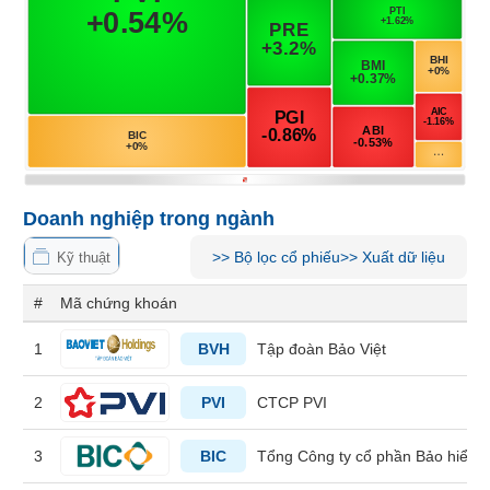
Tổng
VS-
quan
SECTOR
Giao
dịch
Tài
chính
NĂNG
Phân
LƯỢNG
tích
Doanh nghiệp trong ngành
kỹ
thuật
>>
Bộ lọc cổ phiếu
>>
Xuất dữ liệu
Kỹ thuật
Hồ
NGUYÊN
sơ
#
Mã chứng khoán
VẬT
doanh
nghiệp
LIỆU
1
BVH
Tập đoàn Bảo Việt
Tin
2
PVI
CTCP PVI
tức
sự
kiện
3
BIC
Tổng Công ty cổ phần Bảo hiểm N
CÔNG
NGHIỆP
Tài