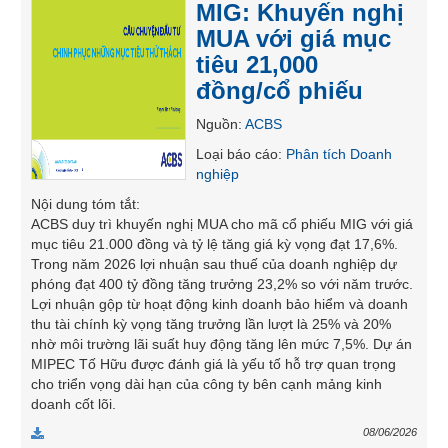
MIG: Khuyến nghị
SÓC
MUA với giá mục
SỨC
KHỎE
tiêu 21,000
đồng/cổ phiếu
Nguồn
:
ACBS
Loại báo cáo
:
Phân tích Doanh
TÀI
nghiệp
CHÍNH
Nội dung tóm tắt
:
ACBS duy trì khuyến nghị MUA cho mã cổ phiếu MIG với giá
mục tiêu 21.000 đồng và tỷ lệ tăng giá kỳ vọng đạt 17,6%.
Trong năm 2026 lợi nhuận sau thuế của doanh nghiệp dự
CÔNG
phóng đạt 400 tỷ đồng tăng trưởng 23,2% so với năm trước.
NGHỆ
Lợi nhuận gộp từ hoạt động kinh doanh bảo hiểm và doanh
THÔNG
thu tài chính kỳ vọng tăng trưởng lần lượt là 25% và 20%
TIN
nhờ môi trường lãi suất huy động tăng lên mức 7,5%. Dự án
MIPEC Tố Hữu được đánh giá là yếu tố hỗ trợ quan trọng
cho triển vọng dài hạn của công ty bên cạnh mảng kinh
doanh cốt lõi.
08/06/2026
DỊCH