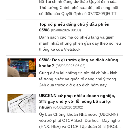
Bộ Tài chính đang dự thảo Quyết định của
Thủ tướng Chính phủ sửa đổi, bổ sung một
Sách
tài
số điều của Quyết định số 37/2020/QĐ-TTg
chính
ngày 23/12/2020 của Thủ tướng Chính phủ
Top cổ phiếu đáng chú ý đầu phiên
thành lập, tổ chức và hoạt động của Sở giao
05/08
(
05/08/2026 08:00
)
dịch Chứng khoán Việt Nam.
Danh sách các mã cổ phiếu tăng và giảm
mạnh nhất những phiên gần đây theo số liệu
Công
thống kê của Vietstock.
cụ
đầu
05/08: Đọc gì trước giờ giao dịch chứng
tư
khoán?
(
05/08/2026 06:02
)
Cùng điểm lại những tin tức tài chính - kinh
tế trong nước và quốc tế đáng chú ý trong
24h qua trước giờ giao dịch hôm nay.
Truyền
UBCKNN xử phạt nhiều doanh nghiệp,
thông
ST8 gây chú ý với lỗi công bố sai lợi
tài
nhuận
(
04/08/2026 20:02
)
chính
Ủy ban Chứng khoán Nhà nước (UBCKNN)
vừa xử phạt CTCP Sách Đại học - Dạy nghề
(HNX: HEV) và CTCP Tập đoàn ST8 (HOSE: