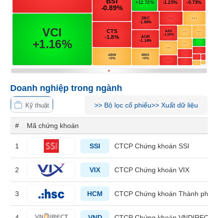
Tổng
VS-
quan
SECTOR
Giao
dịch
Tài
chính
NĂNG
Phân
LƯỢNG
Doanh nghiệp trong ngành
tích
kỹ
>>
Bộ lọc cổ phiếu
>>
Xuất dữ liệu
Kỹ thuật
thuật
Hồ
#
Mã chứng khoán
NGUYÊN
sơ
VẬT
doanh
1
SSI
CTCP Chứng khoán SSI
nghiệp
LIỆU
2
VIX
CTCP Chứng khoán VIX
Tin
tức
sự
3
HCM
CTCP Chứng khoán Thành phố H
kiện
CÔNG
NGHIỆP
Tài
4
VND
CTCP Chứng khoán VNDIRECT