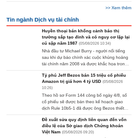
Báo
>>
Xem thêm
cáo
phân
Tin ngành Dịch vụ tài chính
tích
(-)
Huyền thoại bán khống cảnh báo thị
trường sắp tạo đỉnh và có nguy cơ lặp lại
cú sập năm 1987
(
05/08/2026 10:34
)
Thuật
Nhà đầu tư Michael Burry - người nổi tiếng
ngữ
sau khi dự báo chính xác cuộc khủng hoảng
(-)
tài chính năm 2008 và được khắc họa trong
bộ phim The Big Short - vẫn kiên định với
Tỷ phú Jeff Bezos bán 15 triệu cổ phiếu
các vị thế bán khống bất chấp chứng khoán
Dịch
Amazon trị giá hơn 4 tỷ USD
(
05/08/2026
Mỹ liên tục lập đỉnh mới. Ông cảnh báo đợt
vụ
10:26
)
tăng hiện nay có thể kết thúc bằng một cú
(-)
Theo hồ sơ Form 144 công bố ngày 4/8, số
lao dốc tương tự vụ sụp đổ thị trường chứng
cổ phiếu sẽ được bán theo kế hoạch giao
khoán năm 1987.
dịch Rule 10b5-1 đã được ông Bezos thiết
Đào
lập từ tháng 11/2025 nhằm tránh các xung
tạo
Đề xuất sửa quy định liên quan đến vốn
đột liên quan đến giao dịch nội gián.
điều lệ của Sở giao dịch Chứng khoán
Việt Nam
(
05/08/2026 09:20
)