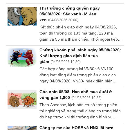
ST8) vì lỗi công bố thông tin. Trong đó, ST8
Dữ
Thị trường chứng quyền ngày
gây chú ý khi công bố sai lệch lợi nhuận sau
liệu
05/08/2026: Sắc xanh đỏ đan
thuế.
tài
xen
(
04/08/2026 20:00
)
chính
Kết thúc phiên giao dịch ngày 04/08/2026,
toàn thị trường có 133 mã tăng, 123 mã
giảm và 55 mã tham chiếu. Khối ngoại tiếp
tục bán ròng với tổng mức bán ròng đạt 1.48
Chứng khoán phái sinh ngày 05/08/2026:
tỷ đồng.
Khối lượng giao dịch liên tục
giảm
(
04/08/2026 19:30
)
Các hợp đồng tương lai VN30 và VN100
đồng loạt tăng điểm trong phiên giao dịch
ngày 04/08/2026. VN30-Index diễn biến
giằng co đồng thời xuất hiện mẫu hình nến
Góc nhìn 05/08: Hạn chế mua đuổi ở
thân nhỏ cùng khối lượng giao dịch sụt giảm
vùng gần 1,800
(
04/08/2026 19:22
)
nằm dưới mức trung bình 20 phiên cho thấy
Theo Aseansc, kịch bản cơ sở trong phiên
tâm lý khá phân vân của nhà đầu tư.
tới nghiêng về trạng thái giằng co trong biên
độ hẹp trước khi thị trường định hình xu
hướng cụ thể, do đó nhà đầu tư ngắn hạn
Công ty mẹ của HOSE và HNX lãi hơn
nên duy trì tỷ trọng ở mức trung bình, tránh