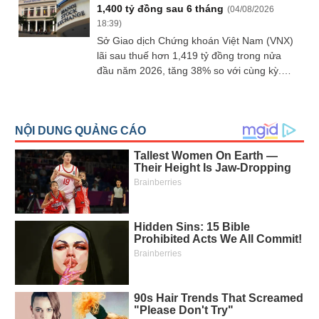
1,400 tỷ đồng sau 6 tháng
(
04/08/2026
mua đuổi và tập trung giao dịch theo biên độ
18:39
)
1,770 - 1,800 điểm
Sở Giao dịch Chứng khoán Việt Nam (VNX)
lãi sau thuế hơn 1,419 tỷ đồng trong nửa
đầu năm 2026, tăng 38% so với cùng kỳ.
Nguồn thu chính vẫn đến từ các công ty con
là Sở Giao dịch Chứng khoán TPHCM
(HOSE) và Sở Giao dịch Chứng khoán Hà
Nội (HNX).