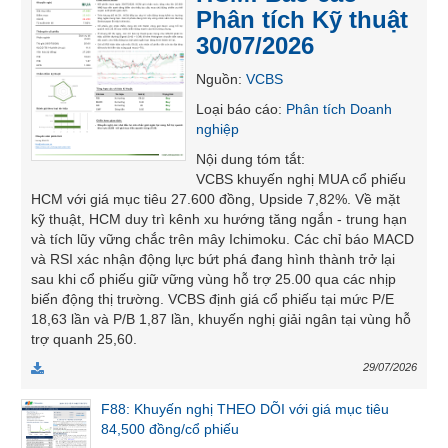
Phân tích Kỹ thuật
SÓC
SỨC
30/07/2026
KHỎE
Nguồn
:
VCBS
Loại báo cáo
:
Phân tích Doanh
nghiệp
TÀI
Nội dung tóm tắt
:
VCBS khuyến nghị MUA cổ phiếu
CHÍNH
HCM với giá mục tiêu 27.600 đồng, Upside 7,82%. Về mặt
kỹ thuật, HCM duy trì kênh xu hướng tăng ngắn - trung hạn
và tích lũy vững chắc trên mây Ichimoku. Các chỉ báo MACD
và RSI xác nhận động lực bứt phá đang hình thành trở lại
sau khi cổ phiếu giữ vững vùng hỗ trợ 25.00 qua các nhịp
CÔNG
biến động thị trường. VCBS định giá cổ phiếu tại mức P/E
NGHỆ
18,63 lần và P/B 1,87 lần, khuyến nghị giải ngân tại vùng hỗ
THÔNG
trợ quanh 25,60.
TIN
29/07/2026
F88: Khuyến nghị THEO DÕI với giá mục tiêu
84,500 đồng/cổ phiếu
DỊCH