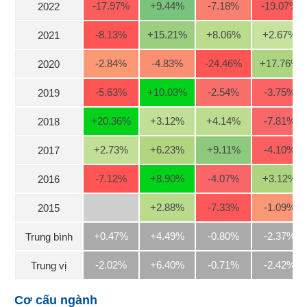
-17.97
%
+9.44
%
-7.18
%
-19.07
%
2022
Trạng
-8.13
%
+15.21
%
+8.06
%
+2.67
%
2021
thái
NGÀNH
cổ
-2.84
%
-4.83
%
-24.46
%
+17.76
%
2020
phiếu
-5.63
%
+10.03
%
-2.54
%
-3.75
%
Quy
2019
mô
DOANH
+20.36
%
+3.12
%
+4.14
%
-7.81
%
thị
2018
NGHIỆP
trường
+2.73
%
+6.23
%
+9.11
%
-4.10
%
2017
Niêm
yết
CỔ
-7.12
%
+8.90
%
-4.07
%
+3.12
%
2016
PHIẾU
Niêm
+2.88
%
-7.33
%
-1.09
%
2015
yết
mới
PHÁI
+0.47%
+4.49%
-0.80%
-2.37%
Trung bình
Niêm
SINH
yết
-2.02%
+6.40%
-0.71%
-2.42%
Trung vị
bổ
sung
TRÁI
Cơ cấu ngành