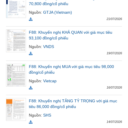
70,800 đồng/cổ phiếu
Tất cả
Cổ phiếu
Chỉ số
Chứng chỉ quỹ
Chứng q
Nguồn
:
GTJA (Vietnam)
21/07/2026
Lãnh
đạo
(-)
F88: Khuyến nghị KHẢ QUAN với giá mục tiêu
93,100 đồng/cổ phiếu
Tất cả
Người nội bộ
Người liên quan
Cổ đông lớn
Nguồn
:
VNDS
19/07/2026
Tin
tức
F88: Khuyến nghị MUA với giá mục tiêu 98,000
(-)
đồng/cổ phiếu
Nguồn
:
Vietcap
Bài
16/07/2026
viết
của
F88: Khuyến nghị TĂNG TỶ TRỌNG với giá mục
tác
tiêu 86,000 đồng/cổ phiếu
giả
(-)
Nguồn
:
SHS
14/07/2026