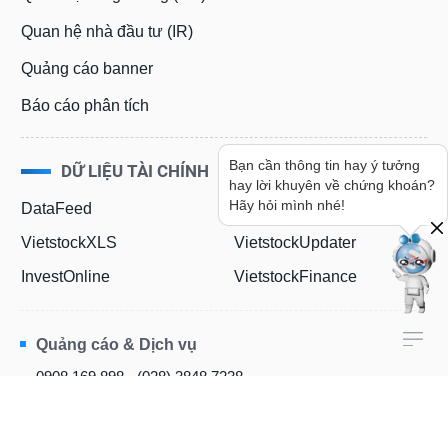
Quan hệ nhà đầu tư (IR)
Quảng cáo banner
Báo cáo phân tích
Bạn cần thông tin hay ý tưởng
DỮ LIỆU TÀI CHÍNH
hay lời khuyên về chứng khoán?
Hãy hỏi mình nhé!
DataFeed
IROnline
VietstockXLS
VietstockUpdater
InvestOnline
VietstockFinance
Quảng cáo & Dịch vụ
0908 169 898 - (028) 3848 7238
kinhdoanh@vietstock.vn