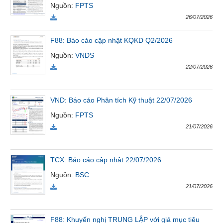
Nguồn
:
FPTS
VỤ
26/07/2026
TRUYỀN
THÔNG
F88: Báo cáo cập nhật KQKD Q2/2026
Nguồn
:
VNDS
22/07/2026
TIỆN
ÍCH
VND: Báo cáo Phân tích Kỹ thuật 22/07/2026
Nguồn
:
FPTS
21/07/2026
BẤT
ĐỘNG
TCX: Báo cáo cập nhật 22/07/2026
SẢN
Nguồn
:
BSC
Mã
21/07/2026
chứng
khoán
(-)
F88: Khuyến nghị TRUNG LẬP với giá mục tiêu