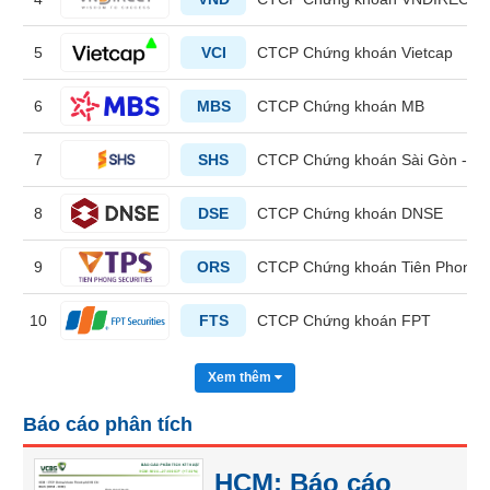
liệu
5
VCI
CTCP Chứng khoán Vietcap
Tâm
lý
TIÊU
6
MBS
CTCP Chứng khoán MB
thị
DÙNG
trường
KHÔNG
7
SHS
CTCP Chứng khoán Sài Gòn - Hà
THIẾT
YẾU
8
DSE
CTCP Chứng khoán DNSE
9
ORS
CTCP Chứng khoán Tiên Phong
TIÊU
10
FTS
CTCP Chứng khoán FPT
DÙNG
THIẾT
YẾU
Xem thêm
Báo cáo phân tích
HCM: Báo cáo
CHĂM