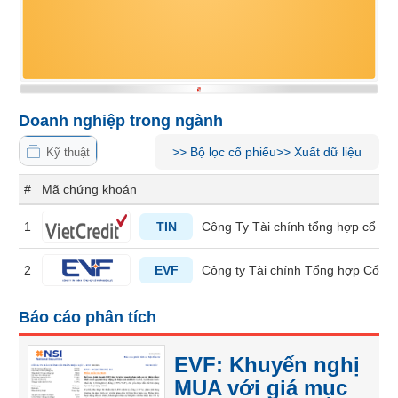
Tổng
VS-
quan
SECTOR
Giao
dịch
Tài
chính
Doanh nghiệp trong ngành
NĂNG
Phân
>>
Bộ lọc cổ phiếu
>>
Xuất dữ liệu
Kỹ thuật
LƯỢNG
tích
kỹ
#
Mã chứng khoán
thuật
Hồ
1
TIN
Công Ty Tài chính tổng hợp cổ phầ
NGUYÊN
sơ
VẬT
doanh
2
EVF
Công ty Tài chính Tổng hợp Cổ ph
nghiệp
LIỆU
Tin
Báo cáo phân tích
tức
sự
EVF: Khuyến nghị
kiện
CÔNG
MUA với giá mục
NGHIỆP
Tài