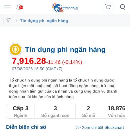
9+
/
Tín dụng phi ngân hàng
VĨ
NGÀNH
DOANH
CỔ
PHÁI
TRÁI
CÔNG
XUẤT
TIN
©
Chăm
Vietstock
MÔ
NGHIỆP
PHIẾU
SINH
PHIẾU
CỤ
DỮ
MỚI
Bản
sóc
Tất cả
Tính năng
Ngành
Mã chứng khoán
Lãnh đạ
ĐẦU
LIỆU
quyền
Dữ
(
khách
Đăng
thuộc
TƯ
hàng
Dữ
liệu
Doanh
Thị
Hợp
Tổng
Tin
VN
Tính
nhập
về
liệu
ngành
nghiệp
trường
đồng
quan
Tổng
tức
Tín dụng phi ngân hàng
|
năng
Vietstock
A-
cổ
tương
Danh
hợp
(-)
0908
Báo
Ngành
Tổ
EN
Công
Z
phiếu
lai
mục
doanh
7,916.28
16
cáo
chi
chức
-11.46 (-0.14%)
bố
)
theo
nghiệp
VIETSTOCK
98
phân
tiết
Hồ
phát
07/08/2026 16:50 (GMT+7)
Bản
VN30
thông
dõi
98
tích
sơ
hành
Báo
đồ
tin
Đấu
VN100
lãnh
Bản
cáo
Tổ chức tín dụng phi ngân hàng là tổ chức tín dụng được
thị
trường
Thuật
Trái
data@vietstock.vn
thực hiện một hoặc một số hoạt động ngân hàng, trừ hoạt
đạo
đồ
tài
HOSE
trường
Trái
chứng
ngữ
phiếu
CHỨNG
động nhận tiền gửi của cá nhân và cung ứng dịch vụ thanh
thị
chính
phiếu
khoán
Lịch
A-
HNX
KHOÁN
toán qua tài khoản của khách hàng.
Tổng
trường
Tin
chính
sự
Z
Báo
hợp
tức
UPCoM
phủ
kiện
Sức
cáo
Cấp 3
3
2
18,876
thị
Trái
mạnh
tài
Hợp
trường
Ngành
Số ngành con
Số mã
Vốn hóa
Thống
Diễn
Cập
phiếu
DOANH
giá
chính
đồng
kê
đàn
nhật
chi
NGHIỆP
Thanh
RRG
ngành
tương
Diễn biến chỉ số
>>
Xem chi tiết Stockchart
giao
lãi
tiết