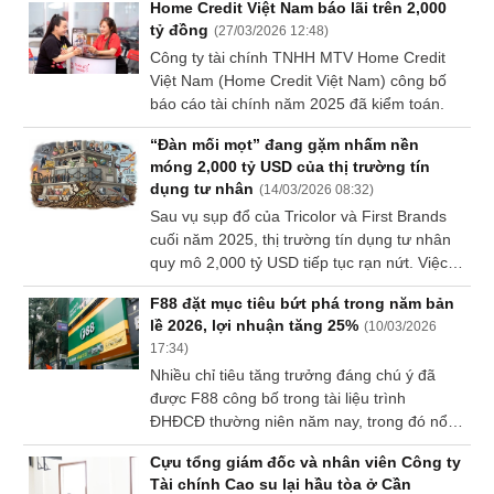
Home Credit Việt Nam báo lãi trên 2,000
thêm hơn 400 tỷ đồng.
VỤ
tỷ đồng
(
27/03/2026 12:48
)
TRUYỀN
Công ty tài chính TNHH MTV Home Credit
THÔNG
Việt Nam (Home Credit Việt Nam) công bố
báo cáo tài chính năm 2025 đã kiểm toán.
“Đàn mối mọt” đang gặm nhấm nền
móng 2,000 tỷ USD của thị trường tín
TIỆN
dụng tư nhân
(
14/03/2026 08:32
)
ÍCH
Sau vụ sụp đổ của Tricolor và First Brands
cuối năm 2025, thị trường tín dụng tư nhân
quy mô 2,000 tỷ USD tiếp tục rạn nứt. Việc
các quỹ khổng lồ đồng loạt khóa cửa chặn
F88 đặt mục tiêu bứt phá trong năm bản
nhà đầu tư rút tiền cho thấy vấn đề không
BẤT
lề 2026, lợi nhuận tăng 25%
(
10/03/2026
chỉ là vài "con gián" đi lạc, mà là đàn mối
ĐỘNG
17:34
)
đang ăn rỗng nền móng hệ thống tài chính.
SẢN
Nhiều chỉ tiêu tăng trưởng đáng chú ý đã
được F88 công bố trong tài liệu trình
Mã
ĐHĐCĐ thường niên năm nay, trong đó nổi
chứng
bật nhất là kế hoạch lợi nhuận tăng 25%.
khoán
Cựu tổng giám đốc và nhân viên Công ty
Bên cạnh đó, chiến lược tăng trưởng dựa
(-)
Tài chính Cao su lại hầu tòa ở Cần
trên kỷ luật tài chính và hiệu quả sử dụng