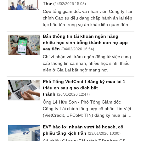
Thơ
(
24/02/2026 15:03
)
vốn (ROE, ROA) cũng được trình bày khá
Tất cả
Cổ phiếu
Chỉ số
Chứng chỉ quỹ
Chứng q
Cựu tổng giám đốc và nhân viên Công ty Tài
chi tiết.
chính Cao su đều đang chấp hành án lại tiếp
Lãnh
tục hầu tòa trong vụ án khác liên quan đến vi
đạo
phạm quy định cho vay ở Cần Thơ.
(-)
Bán thông tin tài khoản ngân hàng,
nhiều học sinh bỗng thành con nợ app
vay tiền
Tất cả
Người nội bộ
Người liên quan
Cổ đông lớn
(
04/02/2026 16:54
)
Chỉ vì nhận vài trăm ngàn đồng từ việc cung
cấp thông tin cá nhân, nhiều học sinh, thiếu
Tin
niên ở Gia Lai bất ngờ mang nợ.
tức
(-)
Phó Tổng VietCredit đăng ký mua lại 1
triệu cp sau giao dịch bất
thành
(
26/01/2026 12:47
)
Bài
Ông Lê Hữu Sơn - Phó Tổng Giám đốc
viết
của
Công ty Tài chính tổng hợp cổ phần Tín Việt
tác
(VietCredit, UPCoM: TIN) đăng ký mua lại 1
giả
triệu cp TIN trong giai đoạn 28/01-26/02.
(-)
EVF báo lợi nhuận vượt kế hoạch, cổ
Nếu giao dịch thành công, ông Sơn sẽ nâng
phiếu tăng kịch trần
(
23/01/2026 10:00
)
tỷ lệ sở hữu lên 4.93% vốn, tương ứng gần