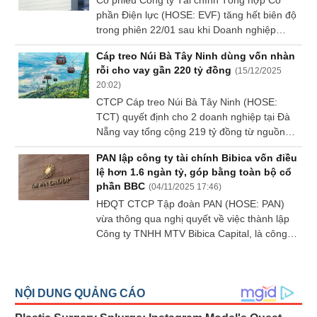
Cổ phiếu Công ty Tài chính Tổng hợp Cổ
4.5 triệu cp.
Báo
phần Điện lực (HOSE: EVF) tăng hết biên độ
cáo
trong phiên 22/01 sau khi Doanh nghiệp
phân
công bố kết quả kinh doanh quý 4 và cả năm
tích
Cáp treo Núi Bà Tây Ninh dùng vốn nhàn
2025.
(-)
rỗi cho vay gần 220 tỷ đồng
(
15/12/2025
20:02
)
CTCP Cáp treo Núi Bà Tây Ninh (HOSE:
Thuật
TCT) quyết định cho 2 doanh nghiệp tại Đà
ngữ
Nẵng vay tổng cộng 219 tỷ đồng từ nguồn
(-)
vốn nhàn rỗi, trong bối cảnh quy mô cho vay
PAN lập công ty tài chính Bibica vốn điều
tài chính đang chiếm tỷ trọng lớn trong cơ
lệ hơn 1.6 ngàn tỷ, góp bằng toàn bộ cổ
cấu tài sản của Doanh nghiệp.
Dịch
phần BBC
(
04/11/2025 17:46
)
vụ
HĐQT CTCP Tập đoàn PAN (HOSE: PAN)
(-)
vừa thông qua nghị quyết về việc thành lập
Công ty TNHH MTV Bibica Capital, là công ty
con 100% vốn, hoạt động trong lĩnh vực tài
Đào
chính.
tạo