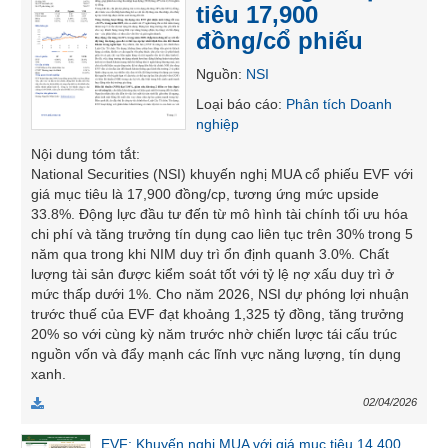
tiêu 17,900
liệu
đồng/cổ phiếu
Tâm
Nguồn
:
NSI
lý
TIÊU
thị
Loại báo cáo
:
Phân tích Doanh
DÙNG
trường
nghiệp
KHÔNG
Nội dung tóm tắt
:
THIẾT
National Securities (NSI) khuyến nghị MUA cổ phiếu EVF với
YẾU
giá mục tiêu là 17,900 đồng/cp, tương ứng mức upside
33.8%. Động lực đầu tư đến từ mô hình tài chính tối ưu hóa
chi phí và tăng trưởng tín dụng cao liên tục trên 30% trong 5
năm qua trong khi NIM duy trì ổn định quanh 3.0%. Chất
lượng tài sản được kiểm soát tốt với tỷ lệ nợ xấu duy trì ở
TIÊU
mức thấp dưới 1%. Cho năm 2026, NSI dự phóng lợi nhuận
DÙNG
trước thuế của EVF đạt khoảng 1,325 tỷ đồng, tăng trưởng
THIẾT
20% so với cùng kỳ năm trước nhờ chiến lược tái cấu trúc
YẾU
nguồn vốn và đẩy mạnh các lĩnh vực năng lượng, tín dụng
xanh.
02/04/2026
CHĂM
EVF: Khuyến nghị MUA với giá mục tiêu 14,400