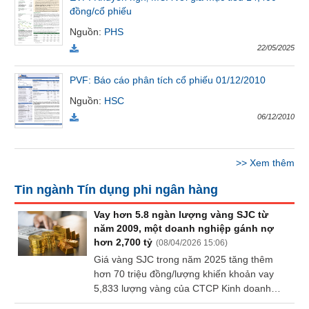
SÓC
đồng/cổ phiếu
SỨC
Nguồn
:
PHS
KHỎE
22/05/2025
PVF: Báo cáo phân tích cổ phiếu 01/12/2010
Nguồn
:
HSC
TÀI
06/12/2010
CHÍNH
>>
Xem thêm
Tin ngành Tín dụng phi ngân hàng
CÔNG
NGHỆ
Vay hơn 5.8 ngàn lượng vàng SJC từ
THÔNG
năm 2009, một doanh nghiệp gánh nợ
TIN
hơn 2,700 tỷ
(
08/04/2026 15:06
)
Giá vàng SJC trong năm 2025 tăng thêm
hơn 70 triệu đồng/lượng khiến khoản vay
5,833 lượng vàng của CTCP Kinh doanh
Thủy Hải sản Sài Gòn (UPCoM: APT) bị “đội”
DỊCH