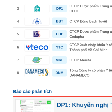
CTCP Dược phẩm Trung 
3
DP1
CPC1
4
BBT
CTCP Bông Bạch Tuyết
TIÊU
DÙNG
CTCP Dược phẩm Trung 
KHÔNG
5
CDP
Codupha
THIẾT
YẾU
CTCP Xuất nhập khẩu Y t
6
YTC
Thành phố Hồ Chí Minh
7
MRF
CTCP Merufa
TIÊU
Tổng Công ty cổ phần Y t
8
DNM
DÙNG
DANAMECO
THIẾT
YẾU
Báo cáo phân tích
DP1: Khuyến nghị 
CHĂM