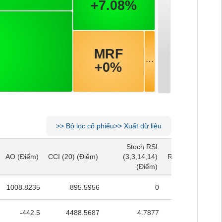
>>
Bộ lọc cổ phiếu
>>
Xuất dữ liệu
Stoch RSI
Stoch RSI
AO
(Điểm)
CCI (20)
(Điểm)
(3,3,14,14)
RSI (14)
(Điểm)
AO
(Điểm)
CCI (20)
(Điểm)
(3,3,14,14)
RSI (14)
(Điểm)
(Điểm)
(Điểm)
1008.8235
895.5956
0
30.9964
-442.5
4488.5687
4.7877
35.1281