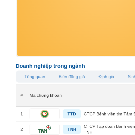
VS-
SECTOR
NĂNG
LƯỢNG
Doanh nghiệp trong ngành
Tổng quan
Biến động giá
Định giá
Sinh
NGUYÊN
VẬT
#
Mã chứng khoán
LIỆU
1
TTD
CTCP Bệnh viện tim Tâm 
CÔNG
CTCP Tập đoàn Bệnh việ
2
TNH
TNH
NGHIỆP