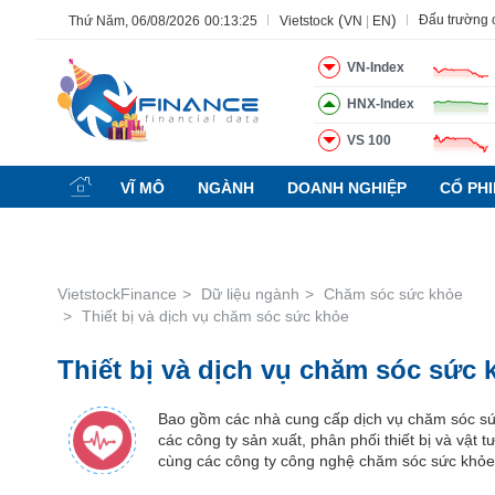
(
)
Đấu trường
Thứ Năm, 06/08/2026
00:13:26
Vietstock
VN
|
EN
VN-Index
HNX-Index
Tất cả
Tính năng
Ngành
Mã chứng khoán
Lãnh 
VS 100
Tính
năng
VĨ MÔ
NGÀNH
DOANH NGHIỆP
CỔ PH
(-)
VIETSTOCK
VietstockFinance
Dữ liệu ngành
Chăm sóc sức khỏe
Thiết bị và dịch vụ chăm sóc sức khỏe
CHỨNG
Thiết bị và dịch vụ chăm sóc sức 
KHOÁN
Bao gồm các nhà cung cấp dịch vụ chăm sóc sứ
các công ty sản xuất, phân phối thiết bị và vật tư
DOANH
cùng các công ty công nghệ chăm sóc sức khỏe
NGHIỆP