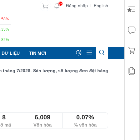
9+
Đăng nhập
English
|
0.58%
0.35%
4.82%
 DỮ LIỆU
TIN MỚI
g 7/2026: Sản lượng, số lượng đơn đặt hàng mới và xuất khẩu đề
8
6,009
0.07%
ố mã
Vốn hóa
% vốn hóa