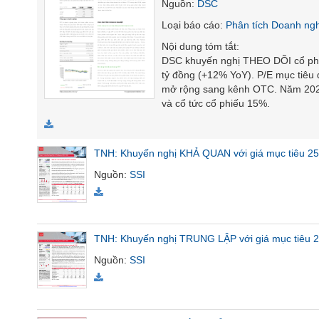
Nguồn
:
DSC
SÓC
Loại báo cáo
:
Phân tích Doanh ng
SỨC
KHỎE
Nội dung tóm tắt
:
DSC khuyến nghị THEO DÕI cổ phiế
tỷ đồng (+12% YoY). P/E mục tiêu đ
mở rộng sang kênh OTC. Năm 2025
và cổ tức cổ phiếu 15%.
TÀI
CHÍNH
TNH: Khuyến nghị KHẢ QUAN với giá mục tiêu 25
Nguồn
:
SSI
CÔNG
NGHỆ
THÔNG
TNH: Khuyến nghị TRUNG LẬP với giá mục tiêu 2
TIN
Nguồn
:
SSI
DỊCH