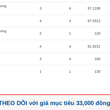
ương
3
4
97.1338
4
4
87.5912
ương
2
1
120
ế
4
4
91.9231
3
4
100
ế
1
1
130
THEO DÕI với giá mục tiêu 33,000 đồng