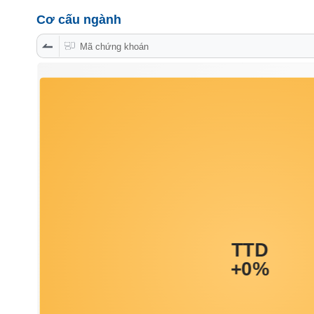
PHIẾU
Cơ cấu ngành
Mã chứng khoán
CÔNG
CỤ
ĐẦU
TƯ
XUẤT
DỮ
LIỆU
TIN
MỚI
Ngành
(-)