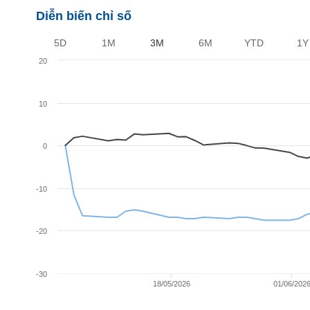
Diễn biến chỉ số
BẤT
5D
1M
3M
6M
YTD
1Y
ĐỘNG
SẢN
20
10
TÀI
CHÍNH
0
HÀNG
HÓA
-10
-20
KINH
TẾ
-30
18/05/2026
01/06/202
THẾ