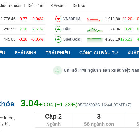
 chứng khoán
Diễn đàn
IR Awards
Dịch vụ
1,776.46
-0.77
-0.04%
VN30F1M
1,913.80
-11.20
-
293.59
7.18
2.51%
Dầu
74.96
0.26
đạo
Tin tức
Báo cáo phân tích
Thuật ngữ
Dịch vụ
445.03
-0.26
-0.06%
Spot Gold
4,268.19
196.23
IẾU
PHÁI SINH
TRÁI PHIẾU
CÔNG CỤ ĐẦU TƯ
XUẤT
Chỉ số PMI ngành sản xuất Việt Nam thán
3.04
khỏe
+0.04 (+1.23%)
05/08/2026 16:44 (GMT+7)
Cấp 2
3
c khỏe,
 y tế,
Ngành
Số ngành con
S
.