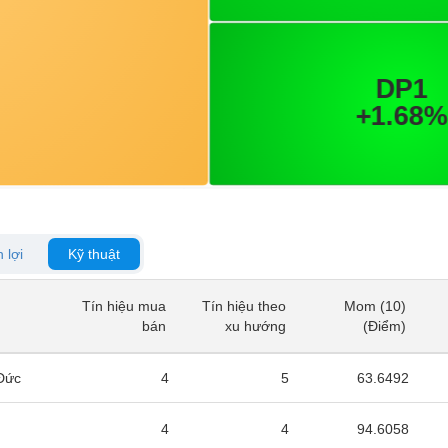
 lợi
Kỹ thuật
Tín hiệu mua
Tín hiệu theo
Mom (10)
Tín hiệu mua
Tín hiệu theo
Mom (10)
bán
xu hướng
(Điểm)
bán
xu hướng
(Điểm)
Đức
4
5
63.6492
n
4
4
94.6058