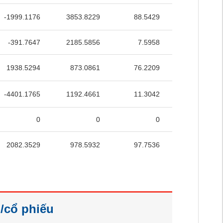
-1999.1176
3853.8229
88.5429
38.7255
-391.7647
2185.5856
7.5958
45.6758
1938.5294
873.0861
76.2209
70.3721
-4401.1765
1192.4661
11.3042
23.2128
0
0
0
0
2082.3529
978.5932
97.7536
76.5445
/cổ phiếu