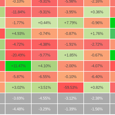
-0.10
%
-9.31
%
-5.98
%
-2.16
%
-11.84
%
-9.31
%
-3.95
%
+0.36
%
-1.77
%
+0.44
%
+7.79
%
-0.96
%
+4.93
%
-0.74
%
-0.87
%
+1.76
%
-4.72
%
-4.38
%
-1.91
%
-2.72
%
-20.49
%
-9.77
%
+1.85
%
-0.67
%
+11.47
%
+4.10
%
-2.00
%
-4.07
%
-5.87
%
-6.55
%
-0.10
%
-6.40
%
+3.02
%
+3.51
%
-59.53
%
+0.82
%
-3.69%
-4.55%
-3.12%
-2.38%
-4.48%
-3.29%
-1.39%
-1.56%