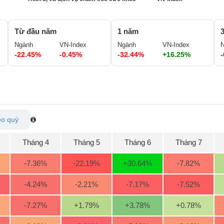
Từ đầu năm
1 năm
Ngành
VN-Index
Ngành
VN-Index
-22.45%
-0.45%
-32.44%
+16.25%
o quý
Tháng 4
Tháng 5
Tháng 6
Tháng 7
-7.36
%
-22.19
%
+30.64
%
-7.82
%
-4.24
%
-2.21
%
-7.17
%
-7.52
%
-7.27
%
+1.79
%
+3.78
%
+0.78
%