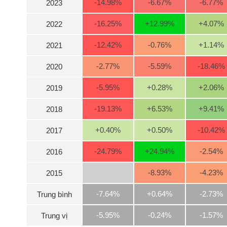
-14.98
%
-6.67
%
-6.77
%
2023
-16.25
%
+12.99
%
+4.07
%
2022
NGÀNH
-12.42
%
-0.76
%
+1.14
%
2021
-2.77
%
-5.59
%
-18.46
%
2020
DOANH
-5.95
%
+0.28
%
+2.06
%
2019
NGHIỆP
-19.13
%
+6.53
%
+9.41
%
2018
CỔ
+0.40
%
+0.50
%
-10.42
%
2017
PHIẾU
-24.79
%
+24.94
%
-2.54
%
2016
-8.93
%
-4.23
%
2015
PHÁI
SINH
-7.64%
+0.64%
-2.73%
Trung bình
-5.95%
-0.24%
-1.57%
Trung vị
TRÁI