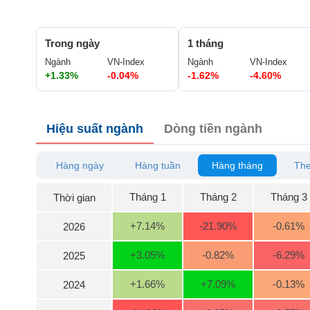
GIỚI
Trong ngày
1 tháng
ĐÔNG
Ngành
VN-Index
Ngành
VN-Index
DƯƠNG
+1.33%
-0.04%
-1.62%
-4.60%
TÀI
Hiệu suất ngành
Dòng tiền ngành
CHÍNH
CÁ
NHÂN
Hàng ngày
Hàng tuần
Hàng tháng
The
Tháng 1
Tháng 2
Tháng 3
Thời gian
PHÂN
TÍCH
+7.14
%
-21.90
%
-0.61
%
2026
VIETSTOCKFINANCE
+3.05
%
-0.82
%
-6.29
%
2025
+1.66
%
+7.09
%
-0.13
%
2024
VĨ
MÔ