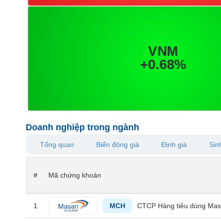
VS-
SECTOR
NĂNG
LƯỢNG
Doanh nghiệp trong ngành
NGUYÊN
Tổng quan
Biến động giá
Định giá
Sinh
VẬT
LIỆU
#
Mã chứng khoán
1
MCH
CTCP Hàng tiêu dùng Ma
CÔNG
NGHIỆP