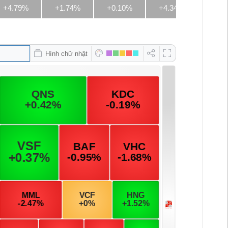
+4.79%
+1.74%
+0.10%
+4.34%
+3.4
Hình chữ nhật