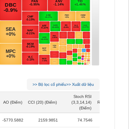
>>
Bộ lọc cổ phiếu
>>
Xuất dữ liệu
Stoch RSI
Stoch RSI
AO
(Điểm)
CCI (20)
(Điểm)
(3,3,14,14)
RSI (14)
(Điểm)
AO
(Điểm)
CCI (20)
(Điểm)
(3,3,14,14)
RSI (14)
(Điểm)
(Điểm)
(Điểm)
-5770.5882
2159.9851
74.7546
36.5442