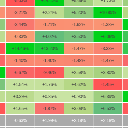
-5.03
%
+14.42
%
+5.66
%
+1.73
%
-3.21
%
+2.24
%
+5.20
%
+10.89
%
-3.44
%
-1.71
%
-1.62
%
-1.38
%
-0.33
%
+4.02
%
+3.50
%
+6.06
%
+14.46
%
+13.23
%
-1.47
%
-3.33
%
-1.40
%
-1.40
%
-1.48
%
-1.47
%
-6.67
%
-9.46
%
+2.58
%
+3.80
%
+1.54
%
+1.76
%
+4.62
%
-1.45
%
+3.39
%
+0.85
%
+0.90
%
+6.39
%
+1.65
%
-1.87
%
+3.09
%
+6.53
%
-0.63%
+1.99%
+2.19%
+2.18%