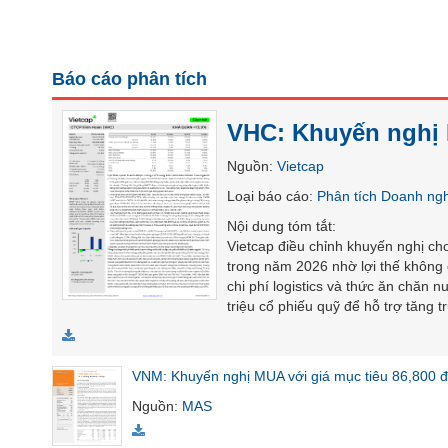
SÓC
SỨC
KHỎE
Báo cáo phân tích
VHC: Khuyến nghị 
TÀI
Nguồn
:
Vietcap
CHÍNH
Loại báo cáo
:
Phân tích Doanh ng
Nội dung tóm tắt
:
Vietcap điều chỉnh khuyến nghị c
trong năm 2026 nhờ lợi thế không
CÔNG
chi phí logistics và thức ăn chăn 
NGHỆ
triệu cổ phiếu quỹ để hỗ trợ tăng 
THÔNG
TIN
VNM: Khuyến nghị MUA với giá mục tiêu 86,800 đ
Nguồn
:
MAS
DỊCH