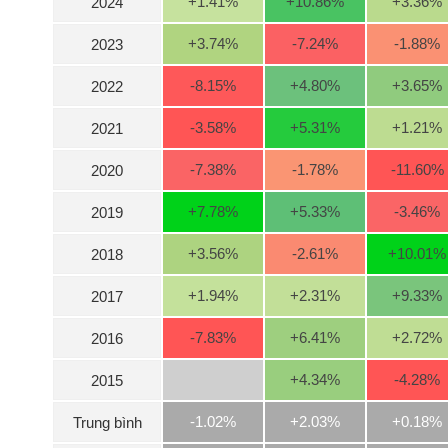
+1.41
%
+10.86
%
+3.36
%
2024
+3.74
%
-7.24
%
-1.88
%
2023
NGÀNH
-8.15
%
+4.80
%
+3.65
%
2022
-3.58
%
+5.31
%
+1.21
%
2021
DOANH
-7.38
%
-1.78
%
-11.60
%
2020
NGHIỆP
+7.78
%
+5.33
%
-3.46
%
2019
CỔ
+3.56
%
-2.61
%
+10.01
%
2018
PHIẾU
+1.94
%
+2.31
%
+9.33
%
2017
-7.83
%
+6.41
%
+2.72
%
2016
PHÁI
SINH
+4.34
%
-4.28
%
2015
-1.02%
+2.03%
+0.18%
Trung bình
TRÁI