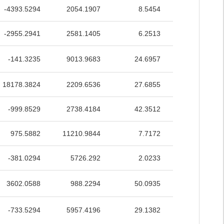
-4393.5294
2054.1907
8.5454
39.0615
-2955.2941
2581.1405
6.2513
35.2122
-141.3235
9013.9683
24.6957
21.6055
18178.3824
2209.6536
27.6855
64.0158
-999.8529
2738.4184
42.3512
35.1828
975.5882
11210.9844
7.7172
60.5818
-381.0294
5726.292
2.0233
34.9297
3602.0588
988.2294
50.0935
52.7231
-733.5294
5957.4196
29.1382
50.5978