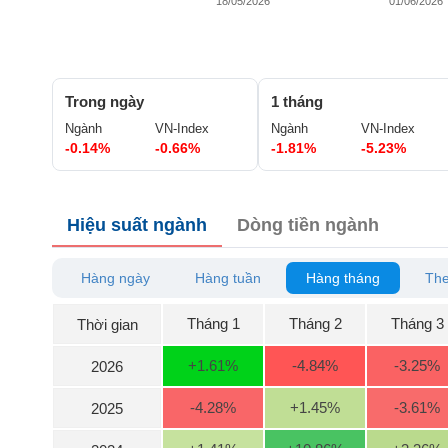
GIỚI
18/05/2026
01/06/2026
ĐÔNG
DƯƠNG
Trong ngày
1 tháng
Ngành
VN-Index
Ngành
VN-Index
-0.14%
-0.66%
-1.81%
-5.23%
TÀI
CHÍNH
CÁ
Hiệu suất ngành
Dòng tiền ngành
NHÂN
Hàng ngày
Hàng tuần
Hàng tháng
The
PHÂN
TÍCH
Tháng 1
Tháng 2
Tháng 3
Thời gian
VIETSTOCKFINANCE
+1.61
%
-4.84
%
-3.25
%
2026
-4.28
%
+1.45
%
-3.61
%
2025
VĨ
MÔ