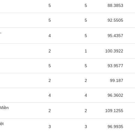
5
5
88.3853
5
5
92.5505
-
4
5
95.4357
2
1
100.3922
5
5
93.9577
2
2
99.187
4
4
96.3602
 Miền
2
2
109.1255
ệt
3
3
96.9935