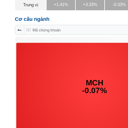
PHIẾU
+1.41%
+3.33%
-0.33%
Trung vị
Cơ cấu ngành
CÔNG
Mã chứng khoán
CỤ
ĐẦU
TƯ
XUẤT
DỮ
LIỆU
TIN
MỚI
Ngành
(-)