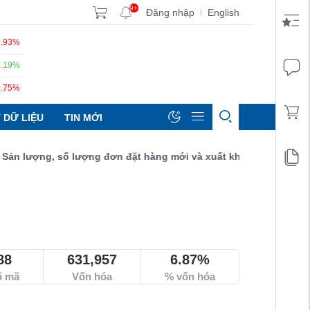
9+
Đăng nhập
English
|
0.93%
4.19%
0.75%
 DỮ LIỆU
TIN MỚI
lượng, số lượng đơn đặt hàng mới và xuất khẩu đều tăng đạt 52,9
88
631,957
6.87%
ố mã
Vốn hóa
% vốn hóa