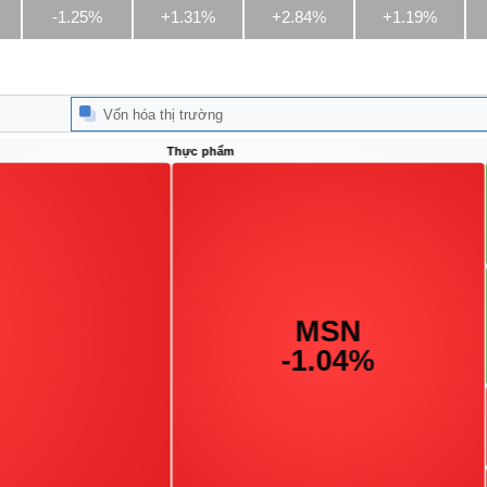
-1.25%
+1.31%
+2.84%
+1.19%
Vốn hóa thị trường