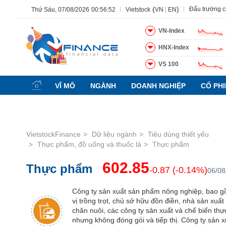
(
)
Đấu trường 
Thứ Sáu, 07/08/2026
00:56:53
Vietstock
VN
|
EN
VN-Index
HNX-Index
Tất cả
Tính năng
Ngành
Mã chứng khoán
Lãnh 
VS 100
Tính
năng
VĨ MÔ
NGÀNH
DOANH NGHIỆP
CỔ PH
(-)
VIETSTOCK
VietstockFinance
Dữ liệu ngành
Tiêu dùng thiết yếu
Thực phẩm, đồ uống và thuốc lá
Thực phẩm
CHỨNG
602.85
Thực phẩm
KHOÁN
-0.87 (-0.14%)
06/08
Công ty sản xuất sản phẩm nông nghiệp, bao 
vị trồng trọt, chủ sở hữu đồn điền, nhà sản xuất
DOANH
chăn nuôi, các công ty sản xuất và chế biến th
NGHIỆP
nhưng không đóng gói và tiếp thị. Công ty sản x