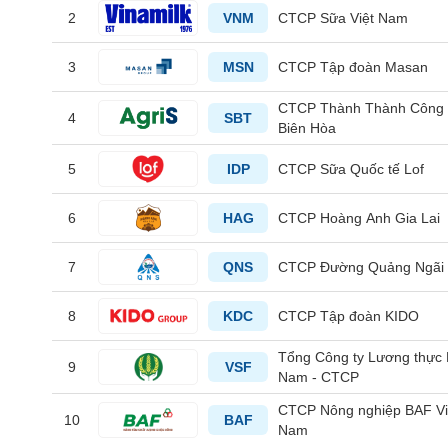
2
VNM
CTCP Sữa Việt Nam
3
MSN
CTCP Tập đoàn Masan
TIÊU
CTCP Thành Thành Công 
DÙNG
4
SBT
Biên Hòa
KHÔNG
THIẾT
5
IDP
CTCP Sữa Quốc tế Lof
YẾU
6
HAG
CTCP Hoàng Anh Gia Lai
7
QNS
CTCP Đường Quảng Ngãi
TIÊU
DÙNG
8
KDC
CTCP Tập đoàn KIDO
THIẾT
YẾU
Tổng Công ty Lương thực
9
VSF
Nam - CTCP
CTCP Nông nghiệp BAF Vi
10
BAF
Nam
CHĂM