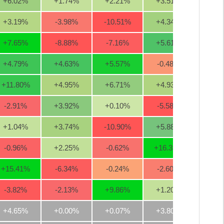
+6.02
%
+1.74
%
+2.21
%
+3.51
%
+10.7
+3.19
%
-3.98
%
-10.51
%
+4.34
%
+5.8
+7.65
%
-8.88
%
-7.16
%
+5.61
%
-2.7
+4.79
%
+4.63
%
+5.57
%
-0.48
%
+3.4
+11.80
%
+4.95
%
+6.71
%
+4.93
%
+5.8
-2.91
%
+3.92
%
+0.10
%
-5.58
%
-5.6
+1.04
%
+3.74
%
-10.90
%
+5.88
%
-1.1
-0.96
%
+2.25
%
-0.62
%
+16.33
%
+10.2
+15.41
%
-6.34
%
-0.24
%
-2.60
%
-5.4
-3.82
%
-2.13
%
+9.86
%
+1.20
%
+3.9
+4.65%
+0.00%
+0.07%
+3.80%
+2.3