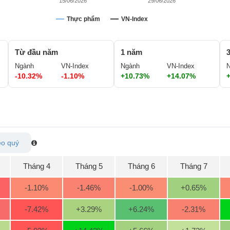
15/06/2026
29/06/2026
Thực phẩm
VN-Index
Từ đầu năm
1 năm
Ngành
VN-Index
Ngành
VN-Index
-10.32%
-1.10%
+10.73%
+14.07%
o quý
Tháng 4
Tháng 5
Tháng 6
Tháng 7
-1.10
%
-1.46
%
-1.00
%
+0.65
%
-7.42
%
+3.29
%
+6.24
%
-2.31
%