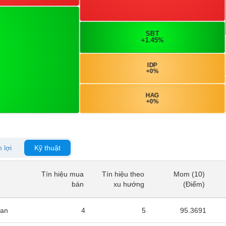
 lợi
Kỹ thuật
Tín hiệu mua
Tín hiệu theo
Mom (10)
Tín hiệu mua
Tín hiệu theo
Mom (10)
bán
xu hướng
(Điểm)
bán
xu hướng
(Điểm)
san
4
5
95.3691