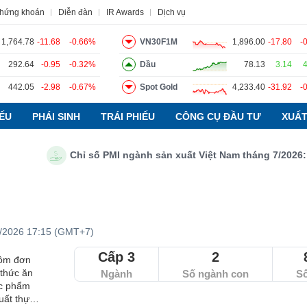
chứng khoán
Diễn đàn
IR Awards
Dịch vụ
1,764.78
-11.68
-0.66%
VN30F1M
1,896.00
-17.80
-
292.64
-0.95
-0.32%
Dầu
78.13
3.14
đạo
Tin tức
Báo cáo phân tích
Thuật ngữ
Dịch vụ
442.05
-2.98
-0.67%
Spot Gold
4,233.40
-31.92
-
IẾU
PHÁI SINH
TRÁI PHIẾU
CÔNG CỤ ĐẦU TƯ
XUẤT
Chỉ số PMI ngành sản xuất Việt Nam tháng 7/2026: Sản 
/2026 17:15 (GMT+7)
Cấp 3
2
gồm đơn
 thức ăn
Ngành
Số ngành con
S
ực phẩm
uất thực