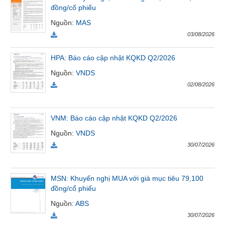
đồng/cổ phiếu
VỤ
TRUYỀN
Nguồn
:
MAS
THÔNG
03/08/2026
HPA: Báo cáo cập nhật KQKD Q2/2026
Nguồn
:
VNDS
TIỆN
02/08/2026
ÍCH
VNM: Báo cáo cập nhật KQKD Q2/2026
Nguồn
:
VNDS
BẤT
30/07/2026
ĐỘNG
SẢN
MSN: Khuyến nghị MUA với giá mục tiêu 79,100
Mã
đồng/cổ phiếu
chứng
Nguồn
:
ABS
khoán
(-)
30/07/2026