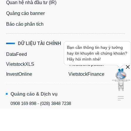
Quan hệ nhà đầu tư (IR)
Quảng cáo banner
Báo cáo phân tích
DỮ LIỆU TÀI CHÍNH
Bạn cần thông tin hay ý tưởng
hay lời khuyên về chứng khoán?
DataFeed
IROnline
Hãy hỏi mình nhé!
VietstockXLS
VietstockUpdater
InvestOnline
VietstockFinance
Quảng cáo & Dịch vụ
0908 169 898 - (028) 3848 7238
kinhdoanh@vietstock.vn