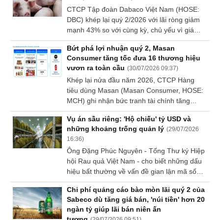
xuất nguồn gốc.
CTCP Tập đoàn Dabaco Việt Nam (HOSE:
Sách
DBC) khép lại quý 2/2026 với lãi ròng giảm
tài
mạnh 43% so với cùng kỳ, chủ yếu vì giá
chính
heo hơi đi xuống. Đây cũng là quý thứ 4 liên
Bứt phá lợi nhuận quý 2, Masan
tiếp Doanh nghiệp thu hẹp lợi nhuận.
Consumer tăng tốc đưa 16 thương hiệu
vươn ra toàn cầu
(
30/07/2026 09:37
)
Công
Khép lại nửa đầu năm 2026, CTCP Hàng
cụ
tiêu dùng Masan (Masan Consumer, HOSE:
đầu
MCH) ghi nhận bức tranh tài chính tăng
tư
trưởng, tạo tiền đề cho cổ phiếu MCH chính
Vụ án sầu riêng: 'Hộ chiếu' tỷ USD và
thức lọt rổ VN30 vào tháng 8/2026. Dựa trên
những khoảng trống quản lý
(
29/07/2026
đà tăng của các ngành hàng cốt lõi, Ban
16:36
)
lãnh đạo Công ty đặt mục tiêu chiếm lĩnh thị
Ông Đặng Phúc Nguyên - Tổng Thư ký Hiệp
phần nội địa trong nửa cuối năm, đồng thời
Truyền
hội Rau quả Việt Nam - cho biết những dấu
dồn lực hiện thực hóa khát vọng mang 16
thông
hiệu bất thường về vấn đề gian lận mã số
thương hiệu tỷ USD chinh phục 8 tỷ người
tài
vùng trồng, mã số cơ sở đóng gói đã xuất
tiêu dùng thế giới.
chính
Chi phí quảng cáo bào mòn lãi quý 2 của
hiện ngay từ khi sầu riêng bắt đầu xuất khẩu
Sabeco dù tăng giá bán, 'núi tiền' hơn 20
chính ngạch.
ngàn tỷ giúp lãi bán niên ấn
tượng
(
29/07/2026 09:51
)