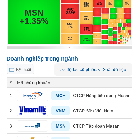
Tổng
VS-
quan
SECTOR
Giao
dịch
Tài
chính
NĂNG
Phân
LƯỢNG
tích
Doanh nghiệp trong ngành
kỹ
thuật
>>
Bộ lọc cổ phiếu
>>
Xuất dữ liệu
Kỹ thuật
Hồ
#
Mã chứng khoán
NGUYÊN
sơ
VẬT
doanh
1
MCH
CTCP Hàng tiêu dùng Masan
nghiệp
LIỆU
Tin
2
VNM
CTCP Sữa Việt Nam
tức
sự
3
MSN
CTCP Tập đoàn Masan
kiện
CÔNG
NGHIỆP
Tài