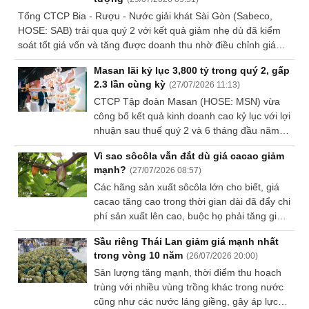
Tổng CTCP Bia - Rượu - Nước giải khát Sài Gòn (Sabeco,
Dữ
HOSE: SAB) trải qua quý 2 với kết quả giảm nhẹ dù đã kiểm
liệu
soát tốt giá vốn và tăng được doanh thu nhờ điều chỉnh giá
tài
bán. Tuy vậy, kết quả lũy kế vẫn tăng trưởng khá mạnh so với
chính
Masan lãi kỷ lục 3,800 tỷ trong quý 2, gấp
cùng kỳ.
2.3 lần cùng kỳ
(
27/07/2026 11:13
)
CTCP Tập đoàn Masan (HOSE: MSN) vừa
công bố kết quả kinh doanh cao kỷ lục với lợi
nhuận sau thuế quý 2 và 6 tháng đầu năm
2026 lần lượt đạt 3,800 tỷ đồng và 5,773 tỷ
Vì sao sôcôla vẫn đắt dù giá cacao giảm
đồng, tương ứng gấp 2.3 lần và 2.2 lần cùng
mạnh?
(
27/07/2026 08:57
)
kỳ.
Các hãng sản xuất sôcôla lớn cho biết, giá
cacao tăng cao trong thời gian dài đã đẩy chi
phí sản xuất lên cao, buộc họ phải tăng giá
bán, khiến người tiêu dùng mua ít sôcôla
Sầu riêng Thái Lan giảm giá mạnh nhất
hơn.
trong vòng 10 năm
(
26/07/2026 20:00
)
Sản lượng tăng mạnh, thời điểm thu hoạch
trùng với nhiều vùng trồng khác trong nước
cũng như các nước láng giềng, gây áp lực