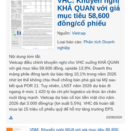
VHC: Khuyến nghị
SÓC
KHẢ QUAN với giá
SỨC
mục tiêu 58,600
KHỎE
đồng/cổ phiếu
Nguồn
:
Vietcap
Loại báo cáo
:
Phân tích Doanh
TÀI
nghiệp
CHÍNH
Nội dung tóm tắt
:
Vietcap điều chỉnh khuyến nghị cho VHC xuống KHẢ QUAN
với giá mục tiêu 58.600 đồng, upside 13,9%. Doanh thu
mảng phile đông lạnh dự báo tăng 10,1% trong năm 2026
nhờ lợi thế không chịu thuế chống bán phá giá tại Mỹ sau
CÔNG
kết quả POR 21. Tuy nhiên, LNST năm 2026 dự báo đi
NGHỆ
ngang ở mức 1.420 tỷ do chi phí logistics và thức ăn chăn
THÔNG
nuôi tăng mạnh. Vietcap dự báo cổ tức tiền mặt cho năm
TIN
2026 đạt 3.000 đồng/cp (lợi suất 5,5%). VHC đã hoàn tất
mua lại 15 triệu cổ phiếu quỹ để hỗ trợ tăng trưởng EPS.
03/08/2026
VNM: Khuyến nghị MUA với giá mục tiêu 86,800
DỊCH