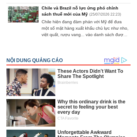
lớn lên thị trường tiêu thụ của sầu riêng Thái
Chile và Brazil nỗ lực ứng phó chính
Lan.
sách thuế mới của Mỹ
(
25/07/2026 22:23
)
Chile hiện đang đàm phán với Mỹ để đưa
một số mặt hàng xuất khẩu chủ lực như nho,
việt quất, rượu vang... vào danh sách được
miễn áp dụng mức thuế bổ sung 12,5% mới
do Tổng thống Trump ban hành.