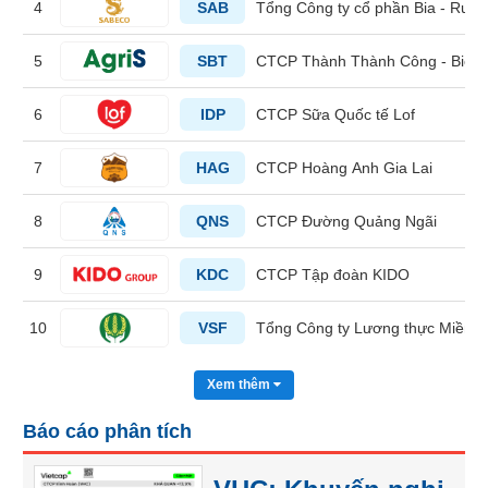
4
SAB
Tổng Công ty cổ phần Bia - Rượu
liệu
Tâm
5
SBT
CTCP Thành Thành Công - Biên
lý
TIÊU
thị
6
IDP
CTCP Sữa Quốc tế Lof
DÙNG
trường
KHÔNG
7
HAG
CTCP Hoàng Anh Gia Lai
THIẾT
YẾU
8
QNS
CTCP Đường Quảng Ngãi
9
KDC
CTCP Tập đoàn KIDO
TIÊU
DÙNG
10
VSF
Tổng Công ty Lương thực Miền 
THIẾT
YẾU
Xem thêm
Báo cáo phân tích
CHĂM