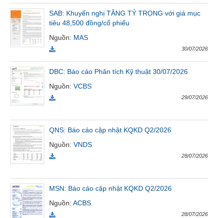
Tất cả
Cổ phiếu
Chỉ số
Chứng chỉ quỹ
Chứng q
SAB: Khuyến nghị TĂNG TỶ TRỌNG với giá mục
tiêu 48,500 đồng/cổ phiếu
Lãnh
Nguồn
:
MAS
đạo
30/07/2026
(-)
DBC: Báo cáo Phân tích Kỹ thuật 30/07/2026
Tất cả
Người nội bộ
Người liên quan
Cổ đông lớn
Nguồn
:
VCBS
29/07/2026
Tin
tức
(-)
QNS: Báo cáo cập nhật KQKD Q2/2026
Nguồn
:
VNDS
Bài
28/07/2026
viết
của
tác
giả
MSN: Báo cáo cập nhật KQKD Q2/2026
(-)
Nguồn
:
ACBS
28/07/2026