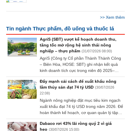
Báo
cáo
phân
>>
Xem thêm
tích
(-)
Tin ngành Thực phẩm, đồ uống và thuốc lá
AgriS (SBT) vượt kế hoạch doanh thu,
Thuật
tăng tốc mở rộng hệ sinh thái nông
ngữ
nghiệp – thực phẩm
(
31/07/2026 08:00
)
(-)
AgriS (Công ty Cổ phần Thành Thành Công
– Biên Hòa, HOSE: SBT) ghi nhận kết quả
kinh doanh tích cực trong niên độ 2025–
Dịch
2026, duy trì tăng trưởng và hoàn thành
vụ
Đẩy mạnh cải cách để xuất khẩu nông
vượt kế hoạch doanh thu trong bối cảnh thị
(-)
lâm thủy sản đạt 74 tỷ USD
(
30/07/2026
trường nông sản và môi trường kinh doanh
22:08
)
toàn cầu tiếp tục đối mặt với nhiều biến
Ngành nông nghiệp đặt mục tiêu kim ngạch
động.
Đào
xuất khẩu đạt 74 tỷ USD trong năm 2026. Để
tạo
hoàn thành kế hoạch, cơ quan quản lý tập
trung rút ngắn thủ tục hành chính, số hóa
Dabaco rơi 43% lãi ròng quý 2 vì giá
quy trình và kiểm soát chặt chẽ dữ liệu truy
heo
(
30/07/2026 15:00
)