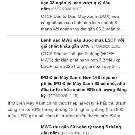
cận 33 ngàn tỷ, cao vượt quý đầu
Dữ
năm
(
06/07/2026 20:02
)
liệu
CTCP Đầu tư Điện Máy Xanh (DMX) vừa
tài
công bố báo cáo tình hình kinh doanh 6
chính
tháng với doanh thu đạt gần 65.3 ngàn tỷ
đồng, tăng 31% so với cùng kỳ năm trước,
Lãnh đạo MWG sắp được mua ESOP với
đồng thời hoàn thành 53% kế hoạch cả năm
giá chiết khấu gần 87%
(
24/06/2026 11:01
)
nay.
CTCP Đầu tư Thế giới Di động (HOSE:
MWG) dự kiến phát hành hơn 7.3 triệu cp
ESOP năm 2025 trong giai đoạn quý 2-
3/2026. Giá thực hiện là 10,000 đồng/cp,
IPO Điện Máy Xanh: Hơn 166 triệu cổ
thấp hơn gần 87% so với thị giá cổ phiếu
phiếu IPO Điện Máy Xanh đã có chủ, nhà
trên thị trường hiện tại.
đầu tư tổ chức chiếm 90% số lượng đăng
ký
(
18/06/2026 11:15
)
IPO Điện Máy Xanh chính thức khép lại với tỷ lệ hấp thụ thành
công lên tới 93%, tương đương 13.3 nghìn tỷ đồng (hơn 500
triệu USD) giữa bối cảnh thị trường nhiều thách thức. Điểm
nhấn của thương vụ nằm ở cơ cấu cổ đông chất lượng khi
MWG thu gần 80 ngàn tỷ trong 5 tháng
90% lượng chào bán thuộc về gần 30 nhà đầu tư tổ chức đại
đầu năm
(
17/06/2026 16:00
)
diện cho gần 60 quỹ đầu tư trong và ngoài nước, bên cạnh