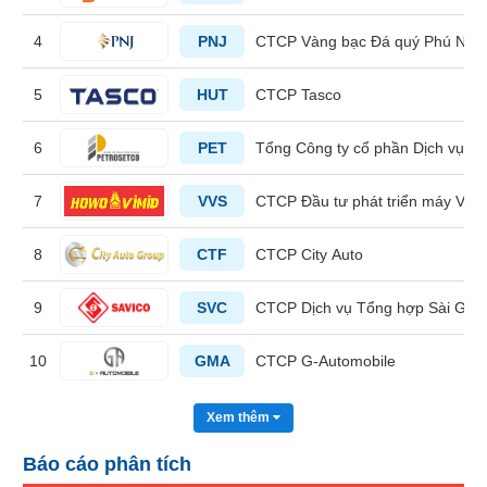
liệu
4
PNJ
CTCP Vàng bạc Đá quý Phú Nhu
Tâm
lý
5
HUT
CTCP Tasco
TIÊU
thị
DÙNG
trường
KHÔNG
6
PET
Tổng Công ty cổ phần Dịch vụ T
THIẾT
YẾU
7
VVS
CTCP Đầu tư phát triển máy Việ
8
CTF
CTCP City Auto
TIÊU
9
SVC
CTCP Dịch vụ Tổng hợp Sài Gòn
DÙNG
THIẾT
10
GMA
CTCP G-Automobile
YẾU
Xem thêm
Báo cáo phân tích
CHĂM