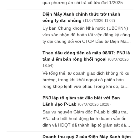
qua phương án chi trả cổ tức đợt 1/2025
Sách
bằng tiền mặt với tỷ lệ 10%, tương ứng
Điện Máy Xanh chính thức trở thành
tài
1,000 đồng/cp.
công ty đại chúng
chính
(
11/07/2026 11:02
)
Ủy ban Chứng khoán Nhà nước (UBCKNN)
vừa xác nhận đã hoàn tất việc đăng ký công
ty đại chúng đối với CTCP Đầu tư Điện Máy
Xanh.
Công
Theo dấu dòng tiền cá mập 08/07: PNJ là
cụ
tâm điểm bán ròng khối ngoại
(
08/07/2026
đầu
18:54
)
tư
Về tổng thể, tự doanh giao dịch không rõ xu
hướng, trong khi khối ngoại có phiên bán
ròng khớp lệnh vừa phải. Trong khi đó, tâm
điểm của ngày 08/07 là việc tự doanh tập
PNJ lập tổ giám sát đặc biệt với Ban
trung mua mạnh MWG và khối ngoại bán
Truyền
Lãnh đạo P-Lab
(
07/07/2026 18:28
)
thông
mạnh PNJ.
Sau vụ nguyên Giám đốc P-Lab bị điều tra,
tài
chính
PNJ cho biết hoạt động kinh doanh vẫn ổn
định và HĐQT đã thành lập tổ giám sát đặc
biệt nhằm tăng cường giám sát công ty con.
Doanh thu quý 2 của Điện Máy Xanh tiệm