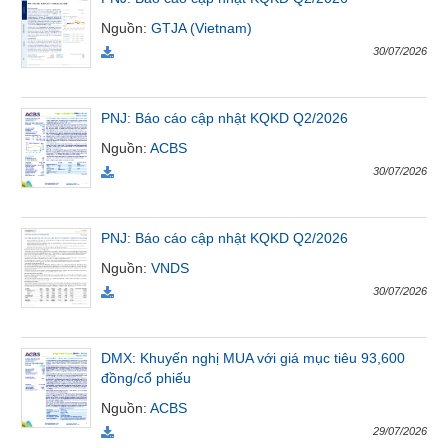
Tất cả
Cổ phiếu
Chỉ số
Chứng chỉ quỹ
Chứng q
Nguồn
:
GTJA (Vietnam)
30/07/2026
Lãnh
đạo
(-)
PNJ: Báo cáo cập nhật KQKD Q2/2026
Nguồn
:
ACBS
Tất cả
Người nội bộ
Người liên quan
Cổ đông lớn
30/07/2026
Tin
tức
PNJ: Báo cáo cập nhật KQKD Q2/2026
(-)
Nguồn
:
VNDS
30/07/2026
Bài
viết
của
DMX: Khuyến nghị MUA với giá mục tiêu 93,600
tác
đồng/cổ phiếu
giả
(-)
Nguồn
:
ACBS
29/07/2026