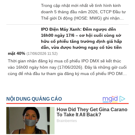
Trong cập nhật mới nhất về tình hình kinh
hàng nghìn nhà đầu tư cá nhân. Sự đồng hành của dòng tiền
doanh 5 tháng đầu năm 2026, CTCP Đầu tư
lớn dài hạn, kết hợp với nền tảng cơ bản vững chắc và câu
Thế giới Di động (HOSE: MWG) ghi nhận
chuyện nâng hạng (re-rating) khi niêm yết HOSE vào tháng 8
doanh thu gần 79.2 ngàn tỷ đồng, tăng 29%
tới, khẳng định dư địa tăng trưởng vốn hóa của DMX vẫn còn
IPO Điện Máy Xanh: Đếm ngược đến
so với cùng kỳ năm trước, thực hiện 43% kế
rất rộng mở. Dựa trên mức giá IPO là 80,000 đồng/cổ phiếu,
16h00 ngày 17/6 – cơ hội cuối cùng sở
hoạch năm.
giá trị vốn hóa của DMX sau đợt phát hành dự kiến đạt hơn
hữu cổ phiếu tăng trưởng định giá hấp
100 nghìn tỷ đồng (gần 3.9 tỷ USD).
dẫn, vừa được hưởng ngay cổ tức tiền
mặt 40%
(
17/06/2026 11:52
)
Thời gian nhận đăng ký mua cổ phiếu IPO DMX sẽ kết thúc
vào 16h00 ngày hôm nay (17/06/2026). Đây là những giờ cuối
cùng để nhà đầu tư tham gia đăng ký mua cổ phiếu IPO DMX
với mức giá chào bán 80,000 đồng/cổ phiếu, tương ứng định
giá PEfw2026 quanh 10x, thấp hơn nhiều so với trung bình
ngành, upside khoảng 36% so với dự phóng của Vietcap và
hưởng ngay cổ tức đặc biệt 40%/mệnh giá.