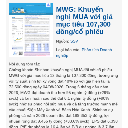
SÓC
MWG: Khuyến
SỨC
nghị MUA với giá
KHỎE
mục tiêu 107,300
đồng/cổ phiếu
Nguồn
:
SSV
TÀI
Loại báo cáo
:
Phân tích Doanh
CHÍNH
nghiệp
Nội dung tóm tắt
:
Chứng khoán Shinhan khuyến nghị MUA đối với cổ phiếu
MWG với giá mục tiêu 12 tháng là 107.300 đồng, tương ứng
CÔNG
với tỷ suất sinh lời kỳ vọng đạt 48% so với giá hiện tại là
NGHỆ
72.500 đồng ngày 04/08/2026. Trong 6 tháng đầu năm
THÔNG
2026, MWG đạt doanh thu hơn 95 nghìn tỷ đồng (+29%
TIN
svck) và lợi nhuận sau thế đạt 6,1 nghìn tỷ đồng (+90%
svck) nhờ sự phục hồi sức mua và đà tăng trưởng mạnh mẽ
của chuỗi Điện Máy Xanh và Bách Hóa Xanh. Shinhan dự
phóng cả năm 2026 doanh thu đạt 189.353 tỷ đồng, lợi
nhuận ròng đạt 9.455 tỷ đồng (+33,6% svck), EPS đạt 6.398
DỊCH
đồng, P/E dự phóng là 16,4 lần và P/B dự phóng là 3,7 lần.