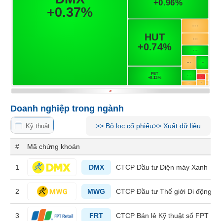
Tổng
VS-
quan
SECTOR
Giao
dịch
Tài
chính
NĂNG
Phân
LƯỢNG
tích
kỹ
Doanh nghiệp trong ngành
thuật
Hồ
>>
Bộ lọc cổ phiếu
>>
Xuất dữ liệu
Kỹ thuật
NGUYÊN
sơ
VẬT
doanh
#
Mã chứng khoán
nghiệp
LIỆU
1
DMX
CTCP Đầu tư Điện máy Xanh
Tin
tức
2
MWG
CTCP Đầu tư Thế giới Di động
sự
kiện
CÔNG
3
FRT
CTCP Bán lẻ Kỹ thuật số FPT
NGHIỆP
Tài