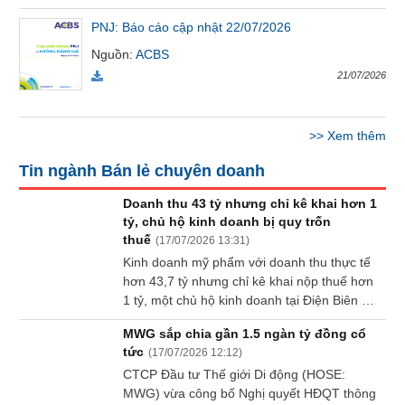
Báo
PNJ: Báo cáo cập nhật 22/07/2026
cáo
phân
Nguồn
:
ACBS
tích
21/07/2026
(-)
>>
Xem thêm
Thuật
ngữ
Tin ngành Bán lẻ chuyên doanh
(-)
Doanh thu 43 tỷ nhưng chỉ kê khai hơn 1
tỷ, chủ hộ kinh doanh bị quy trốn
Dịch
thuế
(
17/07/2026 13:31
)
vụ
Kinh doanh mỹ phẩm với doanh thu thực tế
(-)
hơn 43,7 tỷ nhưng chỉ kê khai nộp thuế hơn
1 tỷ, một chủ hộ kinh doanh tại Điện Biên bị
tòa tuyên phạt 200 triệu đồng về tội trốn
Đào
MWG sắp chia gần 1.5 ngàn tỷ đồng cổ
thuế.
tạo
tức
(
17/07/2026 12:12
)
CTCP Đầu tư Thế giới Di động (HOSE:
MWG) vừa công bố Nghị quyết HĐQT thông