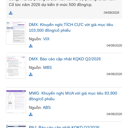
Cổ tức năm 2026 dự kiến ở mức 500 đồng/cp.
VỤ
TRUYỀN
04/08/2026
THÔNG
DMX: Khuyến nghị TÍCH CỰC với giá mục tiêu
103,000 đồng/cổ phiếu
Nguồn
:
VIX
TIỆN
04/08/2026
ÍCH
DMX: Báo cáo cập nhật KQKD Q2/2026
Nguồn
:
MBS
04/08/2026
BẤT
ĐỘNG
SẢN
MWG: Khuyến nghị MUA với giá mục tiêu 83,900
đồng/cổ phiếu
Mã
Nguồn
:
ABS
chứng
04/08/2026
khoán
(-)
PNJ: Báo cáo cập nhật KQKD Q2/2026