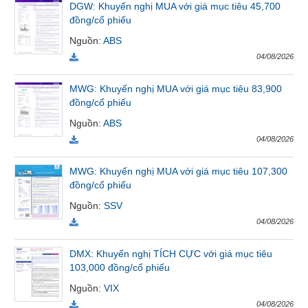
DGW: Khuyến nghị MUA với giá mục tiêu 45,700
VỤ
đồng/cổ phiếu
TRUYỀN
Nguồn
:
ABS
THÔNG
04/08/2026
MWG: Khuyến nghị MUA với giá mục tiêu 83,900
đồng/cổ phiếu
TIỆN
Nguồn
:
ABS
ÍCH
04/08/2026
MWG: Khuyến nghị MUA với giá mục tiêu 107,300
đồng/cổ phiếu
BẤT
Nguồn
:
SSV
ĐỘNG
SẢN
04/08/2026
DMX: Khuyến nghị TÍCH CỰC với giá mục tiêu
Mã
103,000 đồng/cổ phiếu
chứng
khoán
Nguồn
:
VIX
(-)
04/08/2026