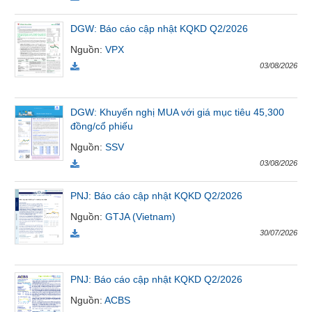
Tất cả
Cổ phiếu
Chỉ số
Chứng chỉ quỹ
Chứng q
DGW: Báo cáo cập nhật KQKD Q2/2026
Nguồn
:
VPX
Lãnh
đạo
03/08/2026
(-)
Tất cả
Người nội bộ
Người liên quan
Cổ đông lớn
DGW: Khuyến nghị MUA với giá mục tiêu 45,300
đồng/cổ phiếu
Tin
Nguồn
:
SSV
tức
03/08/2026
(-)
PNJ: Báo cáo cập nhật KQKD Q2/2026
Bài
Nguồn
:
GTJA (Vietnam)
viết
30/07/2026
của
tác
giả
PNJ: Báo cáo cập nhật KQKD Q2/2026
(-)
Nguồn
:
ACBS