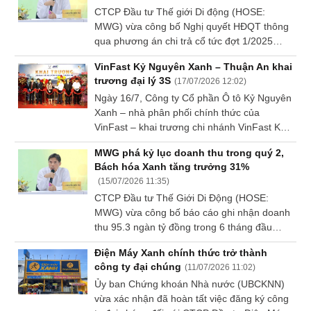
CTCP Đầu tư Thế giới Di động (HOSE:
Dữ
MWG) vừa công bố Nghị quyết HĐQT thông
liệu
qua phương án chi trả cổ tức đợt 1/2025
tài
bằng tiền mặt với tỷ lệ 10%, tương ứng
chính
VinFast Kỷ Nguyên Xanh – Thuận An khai
1,000 đồng/cp.
trương đại lý 3S
(
17/07/2026 12:02
)
Ngày 16/7, Công ty Cổ phần Ô tô Kỷ Nguyên
Xanh – nhà phân phối chính thức của
VinFast – khai trương chi nhánh VinFast Kỷ
Nguyên Xanh – Thuận An theo mô hình 3S,
MWG phá kỷ lục doanh thu trong quý 2,
cung cấp đầy đủ các dịch vụ bán hàng
Bách hóa Xanh tăng trưởng 31%
(Sales), bảo dưỡng, sửa chữa (Service) và
(
15/07/2026 11:35
)
phụ tùng chính hãng (Spare Parts). Đây là
CTCP Đầu tư Thế Giới Di Động (HOSE:
showroom thứ hai của doanh nghiệp sau
MWG) vừa công bố báo cáo ghi nhận doanh
VinFast Kỷ Nguyên Xanh – Thủ Dầu Một,
thu 95.3 ngàn tỷ đồng trong 6 tháng đầu
khai trương vào tháng 5 vừa qua.
năm 2026, tăng trưởng 29.4%. Như vậy, tập
Điện Máy Xanh chính thức trở thành
đoàn bán lẻ đa ngành đã đạt doanh thu trên
công ty đại chúng
(
11/07/2026 11:02
)
48.8 ngàn tỷ đồng trong quý 2, tăng trưởng
Ủy ban Chứng khoán Nhà nước (UBCKNN)
30.2% và cũng là mức doanh thu quý cao
vừa xác nhận đã hoàn tất việc đăng ký công
nhất trong lịch sử Doanh nghiệp.