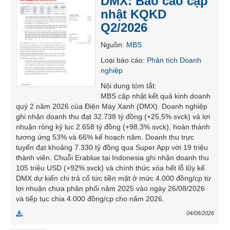
DMX: Báo cáo cập
SÓC
nhật KQKD
SỨC
Q2/2026
KHỎE
Nguồn
:
MBS
Loại báo cáo
:
Phân tích Doanh
nghiệp
TÀI
Nội dung tóm tắt
:
CHÍNH
MBS cập nhật kết quả kinh doanh
quý 2 năm 2026 của Điện Máy Xanh (DMX). Doanh nghiệp
ghi nhận doanh thu đạt 32.738 tỷ đồng (+25,5% svck) và lợi
nhuận ròng kỷ lục 2.658 tỷ đồng (+98,3% svck), hoàn thành
tương ứng 53% và 66% kế hoạch năm. Doanh thu trực
CÔNG
tuyến đạt khoảng 7.330 tỷ đồng qua Super App với 19 triệu
NGHỆ
thành viên. Chuỗi Erablue tại Indonesia ghi nhận doanh thu
THÔNG
105 triệu USD (+92% svck) và chính thức xóa hết lỗ lũy kế.
TIN
DMX dự kiến chi trả cổ tức tiền mặt ở mức 4.000 đồng/cp từ
lợi nhuận chưa phân phối năm 2025 vào ngày 26/08/2026
và tiếp tục chia 4.000 đồng/cp cho năm 2026.
04/08/2026
DỊCH