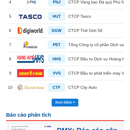
4
PNJ
CTCP Vàng bạc Đá quý Phú Nhu
liệu
Tâm
5
HUT
CTCP Tasco
lý
TIÊU
thị
6
DGW
CTCP Thế Giới Số
DÙNG
trường
KHÔNG
7
PET
Tổng Công ty cổ phần Dịch vụ T
THIẾT
YẾU
8
HHS
CTCP Đầu tư Dịch vụ Hoàng Huy
9
VVS
CTCP Đầu tư phát triển máy Việ
TIÊU
DÙNG
10
CTF
CTCP City Auto
THIẾT
YẾU
Xem thêm
Báo cáo phân tích
CHĂM