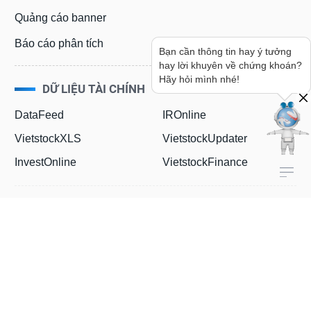
Quảng cáo banner
Báo cáo phân tích
Bạn cần thông tin hay ý tưởng
hay lời khuyên về chứng khoán?
Hãy hỏi mình nhé!
DỮ LIỆU TÀI CHÍNH
DataFeed
IROnline
VietstockXLS
VietstockUpdater
InvestOnline
VietstockFinance
Quảng cáo & Dịch vụ
0908 169 898 - (028) 3848 7238
kinhdoanh@vietstock.vn
Sáng tạo nội dung