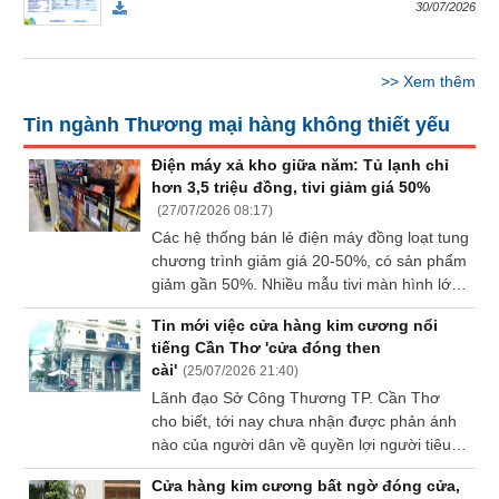
30/07/2026
Báo
cáo
phân
tích
>>
Xem thêm
(-)
Tin ngành Thương mại hàng không thiết yếu
Điện máy xả kho giữa năm: Tủ lạnh chỉ
Thuật
hơn 3,5 triệu đồng, tivi giảm giá 50%
ngữ
(
27/07/2026 08:17
)
(-)
Các hệ thống bán lẻ điện máy đồng loạt tung
chương trình giảm giá 20-50%, có sản phẩm
Dịch
giảm gần 50%. Nhiều mẫu tivi màn hình lớn,
vụ
tủ lạnh dung tích cao, điều hòa và máy giặt
(-)
Tin mới việc cửa hàng kim cương nổi
hiện có giá thấp hơn hàng triệu đồng.
tiếng Cần Thơ 'cửa đóng then
cài'
(
25/07/2026 21:40
)
Lãnh đạo Sở Công Thương TP. Cần Thơ
Đào
cho biết, tới nay chưa nhận được phản ánh
tạo
nào của người dân về quyền lợi người tiêu
dùng bị ảnh hưởng do một số cửa hàng bán
Cửa hàng kim cương bất ngờ đóng cửa,
kim cương, đá quý trên địa bàn tạm đóng