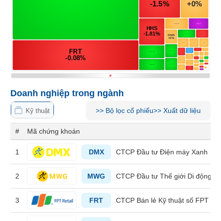
Tổng
VS-
quan
SECTOR
Giao
dịch
Tài
chính
NĂNG
Phân
LƯỢNG
tích
Doanh nghiệp trong ngành
kỹ
thuật
>>
Bộ lọc cổ phiếu
>>
Xuất dữ liệu
Kỹ thuật
Hồ
#
Mã chứng khoán
NGUYÊN
sơ
VẬT
doanh
1
DMX
CTCP Đầu tư Điện máy Xanh
nghiệp
LIỆU
Tin
2
MWG
CTCP Đầu tư Thế giới Di động
tức
sự
3
FRT
CTCP Bán lẻ Kỹ thuật số FPT
kiện
CÔNG
NGHIỆP
Tài