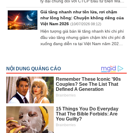
ty đại chúng đối với CTCP Đầu tư Điện Máy
Xanh.
Giá tăng nhanh như tên lửa, rơi chậm
như lông hồng: Chuyện không riêng của
Việt Nam 2026
(
10/07/2026 08:12
)
Hiện tượng giá bán lẻ tăng nhanh khi chi phí
đầu vào tăng nhưng giảm chậm khi chi phí đi
xuống đang diễn ra tại Việt Nam năm 2026.
Cơ chế ẩn phía sau nằm ở sức mạnh định
giá của trung gian phân phối, chi phí tìm
kiếm thông tin của người tiêu dùng và quy
tắc kế toán hàng tồn kho.