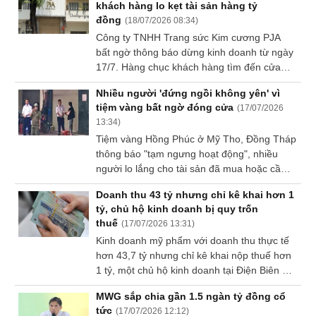
khách hàng lo kẹt tài sản hàng tỷ
cửa thời gian gần đây.
Sách
đồng
(
18/07/2026 08:34
)
tài
Công ty TNHH Trang sức Kim cương PJA
chính
bất ngờ thông báo dừng kinh doanh từ ngày
17/7. Hàng chục khách hàng tìm đến cửa
hàng tại TPHCM để hỏi việc thu đổi sản
Nhiều người 'đứng ngồi không yên' vì
phẩm, trong đó có người sở hữu kim cương
tiệm vàng bất ngờ đóng cửa
(
17/07/2026
trị giá hàng tỷ đồng.
Công
13:34
)
cụ
Tiệm vàng Hồng Phúc ở Mỹ Tho, Đồng Tháp
đầu
thông báo "tạm ngưng hoạt động", nhiều
tư
người lo lắng cho tài sản đã mua hoặc cầm
cố ở đây. Cơ quan chức năng địa phương
Doanh thu 43 tỷ nhưng chỉ kê khai hơn 1
vừa chỉ đạo lực lượng liên quan rà soát đăng
tỷ, chủ hộ kinh doanh bị quy trốn
ký kinh doanh, tình trạng hoạt động của tiệm
thuế
(
17/07/2026 13:31
)
Truyền
vàng này.
thông
Kinh doanh mỹ phẩm với doanh thu thực tế
tài
hơn 43,7 tỷ nhưng chỉ kê khai nộp thuế hơn
chính
1 tỷ, một chủ hộ kinh doanh tại Điện Biên bị
tòa tuyên phạt 200 triệu đồng về tội trốn
MWG sắp chia gần 1.5 ngàn tỷ đồng cổ
thuế.
tức
(
17/07/2026 12:12
)