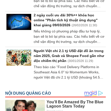
bạn sẽ bị bỏ lại phía sau. Các hiểu biết về cơ
chế vận động thị trường, sự dịch chuyển
Dữ
dòng tiền giữa các ngành… đều là những
liệu
2 ngày cuối ưu đãi 30%++ khóa học
yếu tố không thể thiếu trong hành trình đi
tài
online "Phân tích kỹ thuật ứng dụng"
chính
đến thành công.
khai giảng 09/03/2026
(
26/02/2026 11:30
)
Nếu không có phương pháp đầu tư hợp lý,
bạn sẽ bị bỏ lại phía sau. Các hiểu biết về cơ
chế vận động thị trường, sự dịch chuyển
dòng tiền giữa các ngành… đều là những
Người Việt chi 2.1 tỷ USD đặt đồ ăn trong
yếu tố không thể thiếu trong hành trình đi
năm 2025, Grab và Shopee Food gần như
đến thành công.
độc chiếm thị phần
(
30/01/2026 11:29
)
Theo báo cáo “Food Delivery Platforms in
Southeast Asia 6.0" từ Momentum Works,
người Việt đã chi 2.1 tỷ USD (khoảng 54.5
ngàn tỷ đồng) cho việc đặt đồ ăn qua các
ứng dụng, với hầu hết thị phần nằm trong
tay Grab và Shopee Food. Tuy nhiên, nhìn
rộng ra toàn thị trường Đông Nam Á, Grab
vẫn đang nắm giữ vị thế số 1.