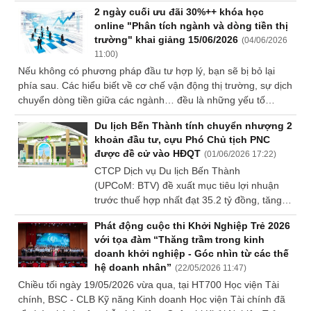
dòng tiền giữa các ngành… đều là những
SÓC
2 ngày cuối ưu đãi 30%++ khóa học
yếu tố không thể thiếu trong hành trình đi
SỨC
online "Phân tích ngành và dòng tiền thị
đến thành công.
trường" khai giảng 15/06/2026
KHỎE
(
04/06/2026
11:00
)
Nếu không có phương pháp đầu tư hợp lý, bạn sẽ bị bỏ lại
phía sau. Các hiểu biết về cơ chế vận động thị trường, sự dịch
chuyển dòng tiền giữa các ngành… đều là những yếu tố
TÀI
không thể thiếu trong hành trình đi đến thành công.
CHÍNH
Du lịch Bến Thành tính chuyển nhượng 2
khoản đầu tư, cựu Phó Chủ tịch PNC
được đề cử vào HĐQT
(
01/06/2026 17:22
)
CTCP Dịch vụ Du lịch Bến Thành
(UPCoM: BTV) đề xuất mục tiêu lợi nhuận
CÔNG
trước thuế hợp nhất đạt 35.2 tỷ đồng, tăng
NGHỆ
3% so với năm trước; tìm kiếm đối tác hoặc
THÔNG
Phát động cuộc thi Khởi Nghiệp Trẻ 2026
chuyển nhượng vốn tại hai dự án lớn là Khu
TIN
với tọa đàm “Thăng trầm trong kinh
Du lịch Vinh Sang và căn hộ 93 Lò Đúc.
doanh khởi nghiệp - Góc nhìn từ các thế
Đồng thời, đại hội sẽ xem xét phương án
hệ doanh nhân”
(
22/05/2026 11:47
)
nhân sự mới sau khi bà Đặng Thị Thi Thanh
Chiều tối ngày 19/05/2026 vừa qua, tại HT700 Học viện Tài
nộp đơn từ nhiệm Chủ tịch HĐQT.
chính, BSC - CLB Kỹ năng Kinh doanh Học viện Tài chính đã
DỊCH