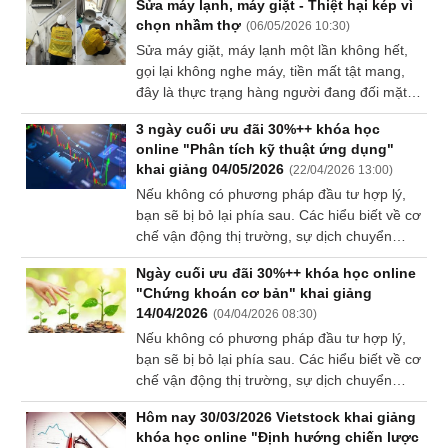
Sửa máy lạnh, máy giặt - Thiệt hại kép vì
yếu tố không thể thiếu trong hành trình đi
Tất cả
Cổ phiếu
Chỉ số
Chứng chỉ quỹ
Chứng q
chọn nhầm thợ
(
06/05/2026 10:30
)
đến thành công.
Sửa máy giặt, máy lạnh một lần không hết,
gọi lại không nghe máy, tiền mất tật mang,
Lãnh
đây là thực trạng hàng người đang đối mặt
đạo
(-)
khi máy lạnh, máy giặt hỏng hóc. Vấn đề
3 ngày cuối ưu đãi 30%++ khóa học
không chỉ nằm ở thiết bị, mà ở chỗ thị
online "Phân tích kỹ thuật ứng dụng"
trường sửa điện lạnh đang bị thả nổi, thiếu
Tất cả
Người nội bộ
Người liên quan
Cổ đông lớn
khai giảng 04/05/2026
(
22/04/2026 13:00
)
kiểm soát chất lượng nghiêm trọng.
Nếu không có phương pháp đầu tư hợp lý,
Tin
bạn sẽ bị bỏ lại phía sau. Các hiểu biết về cơ
tức
chế vận động thị trường, sự dịch chuyển
(-)
dòng tiền giữa các ngành… đều là những
Ngày cuối ưu đãi 30%++ khóa học online
yếu tố không thể thiếu trong hành trình đi
"Chứng khoán cơ bản" khai giảng
đến thành công.
Bài
14/04/2026
(
04/04/2026 08:30
)
viết
Nếu không có phương pháp đầu tư hợp lý,
của
bạn sẽ bị bỏ lại phía sau. Các hiểu biết về cơ
tác
chế vận động thị trường, sự dịch chuyển
giả
dòng tiền giữa các ngành… đều là những
(-)
Hôm nay 30/03/2026 Vietstock khai giảng
yếu tố không thể thiếu trong hành trình đi
khóa học online "Định hướng chiến lược
đến thành công.