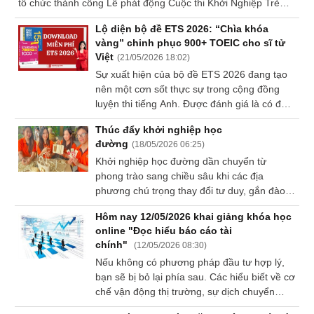
tổ chức thành công Lễ phát động Cuộc thi Khởi Nghiệp Trẻ
VỤ
2026 và buổi tọa đàm với chủ đề “Thăng trầm trong kinh
TRUYỀN
Lộ diện bộ đề ETS 2026: “Chìa khóa
doanh khởi nghiệp - Góc nhìn từ các thế hệ doanh nhân”. Sự
THÔNG
vàng” chinh phục 900+ TOEIC cho sĩ tử
diễn ra bùng nổ của Lễ phát động đã in đậm bước chân đầu
Việt
(
21/05/2026 18:02
)
tiên của chặng đường mới - mùa thứ 10 của cuộc thi với chủ
Sự xuất hiện của bộ đề ETS 2026 đang tạo
đề: “Chuyển đổi kép kiến tạo kỷ nguyên đa chiều”.
nên một cơn sốt thực sự trong cộng đồng
luyện thi tiếng Anh. Được đánh giá là có độ
TIỆN
khó tiệm cận hoàn toàn với đề thi thật năm
ÍCH
Thúc đẩy khởi nghiệp học
nay, bộ đề này chính là tài liệu không thể
đường
(
18/05/2026 06:25
)
thiếu cho bất kỳ ai muốn bứt phá điểm số
Khởi nghiệp học đường dần chuyển từ
nhanh chóng.
phong trào sang chiều sâu khi các địa
phương chú trọng thay đổi tư duy, gắn đào
BẤT
tạo với thực tiễn.
ĐỘNG
Hôm nay 12/05/2026 khai giảng khóa học
SẢN
online "Đọc hiểu báo cáo tài
chính"
(
12/05/2026 08:30
)
Mã
Nếu không có phương pháp đầu tư hợp lý,
chứng
bạn sẽ bị bỏ lại phía sau. Các hiểu biết về cơ
khoán
chế vận động thị trường, sự dịch chuyển
(-)
dòng tiền giữa các ngành… đều là những