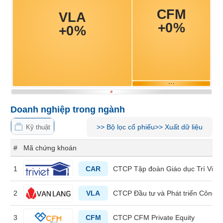
Tổng
VS-
quan
SECTOR
Giao
dịch
Tài
chính
NĂNG
Phân
LƯỢNG
tích
kỹ
Doanh nghiệp trong ngành
thuật
Hồ
>>
Bộ lọc cổ phiếu
>>
Xuất dữ liệu
Kỹ thuật
NGUYÊN
sơ
VẬT
doanh
#
Mã chứng khoán
nghiệp
LIỆU
1
CAR
CTCP Tập đoàn Giáo dục Trí Việt
Tin
tức
2
VLA
CTCP Đầu tư và Phát triển Công 
sự
kiện
CÔNG
3
CFM
CTCP CFM Private Equity
NGHIỆP
Tài