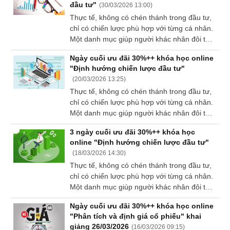
đầu tư"
(
30/03/2026 13:00
)
Báo
Thực tế, không có chén thánh trong đầu tư,
cáo
phân
chỉ có chiến lược phù hợp với từng cá nhân.
tích
Một danh mục giúp người khác nhân đôi tài
(-)
khoản có thể khiến bạn "mất ngủ" nếu nó
Ngày cuối ưu đãi 30%++ khóa học online
vượt quá khả năng chịu đựng rủi ro của bạn.
"Định hướng chiến lược đầu tư"
Đừng để thị trường "dạy" bạn bằng những
Thuật
(
20/03/2026 13:25
)
khoản lỗ khổng lồ. Hãy bắt đầu hành trình tài
ngữ
Thực tế, không có chén thánh trong đầu tư,
chính bằng một bản đồ thực thụ thay vì
(-)
chỉ có chiến lược phù hợp với từng cá nhân.
những quyết định giao dịch mua bán cảm
Một danh mục giúp người khác nhân đôi tài
tính.
khoản có thể khiến bạn "mất ngủ" nếu nó
Dịch
3 ngày cuối ưu đãi 30%++ khóa học
vượt quá khả năng chịu đựng rủi ro của bạn.
vụ
online "Định hướng chiến lược đầu tư"
Đừng để thị trường "dạy" bạn bằng những
(-)
(
18/03/2026 14:30
)
khoản lỗ khổng lồ. Hãy bắt đầu hành trình tài
Thực tế, không có chén thánh trong đầu tư,
chính bằng một bản đồ thực thụ thay vì
chỉ có chiến lược phù hợp với từng cá nhân.
những quyết định giao dịch mua bán cảm
Đào
Một danh mục giúp người khác nhân đôi tài
tính.
tạo
khoản có thể khiến bạn "mất ngủ" nếu nó
Ngày cuối ưu đãi 30%++ khóa học online
vượt quá khả năng chịu đựng rủi ro của bạn.
"Phân tích và định giá cổ phiếu" khai
Đừng để thị trường "dạy" bạn bằng những
giảng 26/03/2026
(
16/03/2026 09:15
)