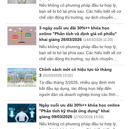
khoản lỗ khổng lồ. Hãy bắt đầu hành trình tài
Nếu không có phương pháp đầu tư hợp lý,
chính bằng một bản đồ thực thụ thay vì
Sách
bạn sẽ bị bỏ lại phía sau. Các hiểu biết về cơ
những quyết định giao dịch mua bán cảm
tài
chế vận động thị trường, sự dịch chuyển
tính.
chính
dòng tiền giữa các ngành… đều là những
3 ngày cuối ưu đãi 30%++ khóa học
yếu tố không thể thiếu trong hành trình đi
online "Phân tích và định giá cổ phiếu"
đến thành công.
khai giảng 26/03/2026
(
14/03/2026 11:20
)
Nếu không có phương pháp đầu tư hợp lý,
Công
cụ
bạn sẽ bị bỏ lại phía sau. Các hiểu biết về cơ
đầu
chế vận động thị trường, sự dịch chuyển
tư
dòng tiền giữa các ngành… đều là những
Chính sách mới có hiệu lực từ tháng
yếu tố không thể thiếu trong hành trình đi
3
(
01/03/2026 15:02
)
đến thành công.
Từ đầu tháng 3/2026, nhiều quy định mới
bắt đầu áp dụng, tác động trực tiếp đến
Truyền
người dân và doanh nghiệp trong các lĩnh
thông
vực bất động sản, cư trú, ngân hàng, giao
tài
Ngày cuối ưu đãi 30%++ khóa học online
thông, giáo dục và đường sắt.
chính
"Phân tích kỹ thuật ứng dụng" khai
giảng 09/03/2026
(
27/02/2026 15:20
)
Nếu không có phương pháp đầu tư hợp lý,