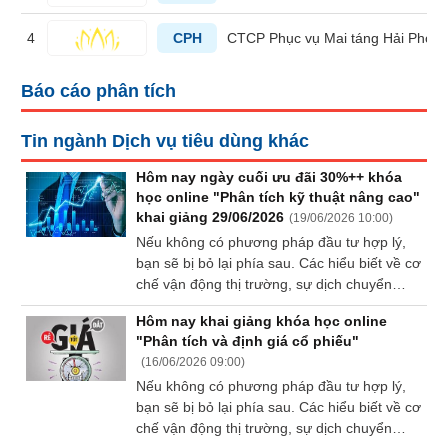
liệu
4
CPH
CTCP Phục vụ Mai táng Hải Phòn
Tâm
lý
Báo cáo phân tích
TIÊU
thị
DÙNG
trường
KHÔNG
Tin ngành Dịch vụ tiêu dùng khác
THIẾT
Hôm nay ngày cuối ưu đãi 30%++ khóa
YẾU
học online "Phân tích kỹ thuật nâng cao"
khai giảng 29/06/2026
(
19/06/2026 10:00
)
Nếu không có phương pháp đầu tư hợp lý,
bạn sẽ bị bỏ lại phía sau. Các hiểu biết về cơ
TIÊU
chế vận động thị trường, sự dịch chuyển
DÙNG
dòng tiền giữa các ngành… đều là những
THIẾT
Hôm nay khai giảng khóa học online
yếu tố không thể thiếu trong hành trình đi
"Phân tích và định giá cổ phiếu"
YẾU
đến thành công.
(
16/06/2026 09:00
)
Nếu không có phương pháp đầu tư hợp lý,
bạn sẽ bị bỏ lại phía sau. Các hiểu biết về cơ
chế vận động thị trường, sự dịch chuyển
CHĂM