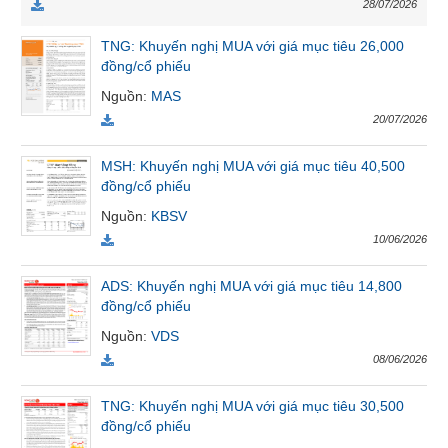
28/07/2026
VỤ
TRUYỀN
TNG: Khuyến nghị MUA với giá mục tiêu 26,000
THÔNG
đồng/cổ phiếu
Nguồn
:
MAS
20/07/2026
TIỆN
MSH: Khuyến nghị MUA với giá mục tiêu 40,500
ÍCH
đồng/cổ phiếu
Nguồn
:
KBSV
10/06/2026
BẤT
ADS: Khuyến nghị MUA với giá mục tiêu 14,800
ĐỘNG
đồng/cổ phiếu
SẢN
Nguồn
:
VDS
08/06/2026
Mã
chứng
TNG: Khuyến nghị MUA với giá mục tiêu 30,500
khoán
đồng/cổ phiếu
(-)