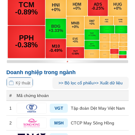
Tổng
VS-
quan
SECTOR
Giao
dịch
Tài
chính
NĂNG
Phân
LƯỢNG
tích
kỹ
thuật
Doanh nghiệp trong ngành
Hồ
>>
Bộ lọc cổ phiếu
>>
Xuất dữ liệu
NGUYÊN
sơ
Kỹ thuật
VẬT
doanh
#
Mã chứng khoán
nghiệp
LIỆU
Tin
1
VGT
Tập đoàn Dệt May Việt Nam
tức
sự
2
MSH
CTCP May Sông Hồng
kiện
CÔNG
NGHIỆP
Tài