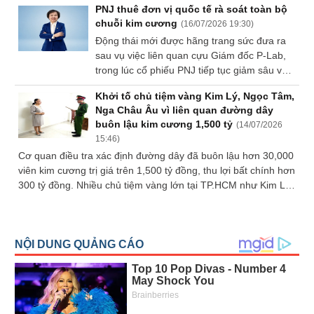
PNJ thuê đơn vị quốc tế rà soát toàn bộ
cương xuyên quốc gia, doanh nghiệp này
chuỗi kim cương
(
16/07/2026 19:30
)
hoạt động ra sao?
Động thái mới được hãng trang sức đưa ra
sau vụ việc liên quan cựu Giám đốc P-Lab,
trong lúc cổ phiếu PNJ tiếp tục giảm sâu và
niềm tin vào sản phẩm kim cương bị đặt dấu
Khởi tố chủ tiệm vàng Kim Lý, Ngọc Tâm,
hỏi.
Nga Châu Âu vì liên quan đường dây
buôn lậu kim cương 1,500 tỷ
(
14/07/2026
15:46
)
Cơ quan điều tra xác định đường dây đã buôn lậu hơn 30,000
viên kim cương trị giá trên 1,500 tỷ đồng, thu lợi bất chính hơn
300 tỷ đồng. Nhiều chủ tiệm vàng lớn tại TP.HCM như Kim Lý,
Ngọc Tâm, Nga Châu Âu và thêm một nhân viên của PNJ-Lab
vừa bị khởi tố.