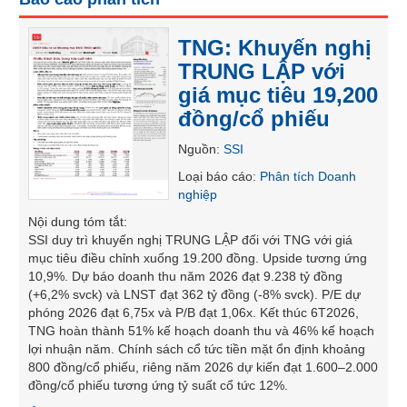
SÓC
SỨC
TNG: Khuyến nghị
KHỎE
TRUNG LẬP với
giá mục tiêu 19,200
đồng/cổ phiếu
TÀI
Nguồn
:
SSI
CHÍNH
Loại báo cáo
:
Phân tích Doanh
nghiệp
Nội dung tóm tắt
:
SSI duy trì khuyến nghị TRUNG LẬP đối với TNG với giá
CÔNG
mục tiêu điều chỉnh xuống 19.200 đồng. Upside tương ứng
NGHỆ
10,9%. Dự báo doanh thu năm 2026 đạt 9.238 tỷ đồng
THÔNG
(+6,2% svck) và LNST đạt 362 tỷ đồng (-8% svck). P/E dự
TIN
phóng 2026 đạt 6,75x và P/B đạt 1,06x. Kết thúc 6T2026,
TNG hoàn thành 51% kế hoạch doanh thu và 46% kế hoạch
lợi nhuận năm. Chính sách cổ tức tiền mặt ổn định khoảng
800 đồng/cổ phiếu, riêng năm 2026 dự kiến đạt 1.600–2.000
đồng/cổ phiếu tương ứng tỷ suất cổ tức 12%.
DỊCH