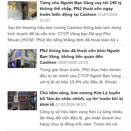
Từng cho Người Bạn Vàng vay tới 140 tỷ
tố được quan tâm nhiều hơn là chiếc đồng
Dữ
không thế chấp, PNJ thoái vốn ngay
hồ có hợp với nhịp sống, trang phục và tần
liệu
trước biến động tại Cashion
(
21/07/2026
suất sử dụng hằng ngày hay không.
tài
07:22
)
chính
Sau khi thương hiệu kim cương Cashion thông báo tạm dừng
kinh doanh để tái cấu trúc, CTCP Vàng bạc Đá quý Phú
Nhuận (HOSE: PNJ) lên tiếng khẳng định đã thoái toàn bộ vốn
tại Người Bạn Vàng và Cashion không phải là đối tác, công ty
PNJ thông báo đã thoái vốn khỏi Người
con, công ty liên kết hay doanh nghiệp thuộc hệ sinh thái của
Bạn Vàng, không liên quan đến
PNJ.
Cashion
(
20/07/2026 19:53
)
Trong giai đoạn trước, PNJ thực hiện khoản
đầu tư tài chính vào CTCP Người Bạn Vàng
với tỷ lệ sở hữu 19.9% vốn điều lệ. Khoản
đầu tư này nhằm đa dạng hóa danh mục
Chủ tiệm vàng, kim cương Kim Lý tuyên
đầu tư của Công ty, đồng thời mở rộng hệ
bố 'làm ăn chân chính, uy tín' trước khi bị
sinh thái dịch vụ để đáp ứng nhu cầu cầm cố
khởi tố
(
17/07/2026 08:57
)
tài sản của một bộ phận khách hàng.
Công ty sở hữu tiệm vàng Kim Lý từng nhiều
lần thay đổi vốn điều lệ, ghi nhận doanh thu
hàng chục tỷ đồng mỗi năm. Trước khi nữ
giám đốc bị khởi tố trong chuyên án kim