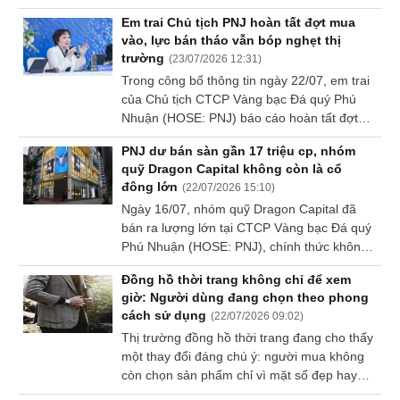
(Bộ Công Thương) đã kiểm tra, phát hiện
Em trai Chủ tịch PNJ hoàn tất đợt mua
Sách
nhà máy sản xuất gần 50.000 đôi giày mang
vào, lực bán tháo vẫn bóp nghẹt thị
tài
dấu hiệu giả mạo các nhãn hiệu Nike, Nike
trường
chính
(
23/07/2026 12:31
)
Air và Air Jordan xuất khẩu vào Hoa Kỳ.
Trong công bố thông tin ngày 22/07, em trai
của Chủ tịch CTCP Vàng bạc Đá quý Phú
Nhuận (HOSE: PNJ) báo cáo hoàn tất đợt
mua vào 300 ngàn cp đã đăng ký trước đó.
Công
PNJ dư bán sàn gần 17 triệu cp, nhóm
Các giao dịch của ông Cao Ngọc Duy được
cụ
quỹ Dragon Capital không còn là cổ
thực hiện theo phương thức khớp lệnh trên
đầu
đông lớn
(
22/07/2026 15:10
)
sàn trong giai đoạn từ ngày 10-22/07/2026.
tư
Ngày 16/07, nhóm quỹ Dragon Capital đã
bán ra lượng lớn tại CTCP Vàng bạc Đá quý
Phú Nhuận (HOSE: PNJ), chính thức không
còn là cổ đông lớn.
Đồng hồ thời trang không chỉ để xem
Truyền
giờ: Người dùng đang chọn theo phong
thông
cách sử dụng
(
22/07/2026 09:02
)
tài
Thị trường đồng hồ thời trang đang cho thấy
chính
một thay đổi đáng chú ý: người mua không
còn chọn sản phẩm chỉ vì mặt số đẹp hay
thương hiệu quen thuộc. Thay vào đó, yếu