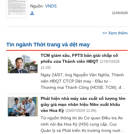
Báo
Nguồn
:
VNDS
cáo
11/05/2026
phân
tích
(-)
>>
Xem thêm
Tin ngành Thời trang và dệt may
Thuật
ngữ
TCM giảm sâu, FPTS bán giải chấp cổ
(-)
phiếu của Thành viên HĐQT
(
27/07/2026
11:34
)
Ngày 24/07, ông Nguyễn Văn Nghĩa, Thành
Dịch
viên HĐQT CTCP Dệt may - Đầu tư -
vụ
(-)
Thương mại Thành Công (HOSE: TCM), đã
bị Chứng khoán FPT (FPTS, HOSE: FTS)
Phát hiện nhà máy sản xuất số lượng lớn
bán giải chấp 128.4 ngàn cp TCM.
giày giả mạo nhãn hiệu Nike xuất khẩu
Đào
vào Hoa Kỳ
(
24/07/2026 11:09
)
tạo
Từ nguồn thông tin do Cơ quan Điều tra An
ninh nội địa Hoa Kỳ (HSI) cung cấp, Cục
Quản lý và Phát triển thị trường trong nước