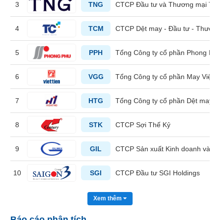
3
TNG
CTCP Đầu tư và Thương mại TN
liệu
Tâm
4
TCM
CTCP Dệt may - Đầu tư - Thươn
lý
TIÊU
thị
5
PPH
Tổng Công ty cổ phần Phong Ph
DÙNG
trường
KHÔNG
THIẾT
6
VGG
Tổng Công ty cổ phần May Việt T
YẾU
7
HTG
Tổng Công ty cổ phần Dệt may 
8
STK
CTCP Sợi Thế Kỷ
TIÊU
DÙNG
9
GIL
CTCP Sản xuất Kinh doanh và Xu
THIẾT
YẾU
10
SGI
CTCP Đầu tư SGI Holdings
Xem thêm
CHĂM
Báo cáo phân tích