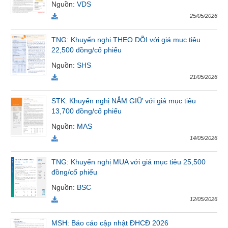
Nguồn
:
VDS
Tất cả
Cổ phiếu
Chỉ số
Chứng chỉ quỹ
Chứng q
25/05/2026
Lãnh
TNG: Khuyến nghị THEO DÕI với giá mục tiêu
đạo
22,500 đồng/cổ phiếu
(-)
Nguồn
:
SHS
21/05/2026
Tất cả
Người nội bộ
Người liên quan
Cổ đông lớn
STK: Khuyến nghị NẮM GIỮ với giá mục tiêu
Tin
13,700 đồng/cổ phiếu
tức
(-)
Nguồn
:
MAS
14/05/2026
Bài
TNG: Khuyến nghị MUA với giá mục tiêu 25,500
viết
đồng/cổ phiếu
của
tác
Nguồn
:
BSC
giả
12/05/2026
(-)
MSH: Báo cáo cập nhật ĐHCĐ 2026