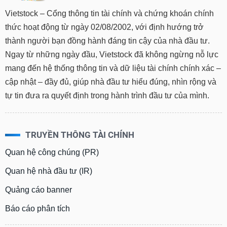
Vietstock – Cổng thông tin tài chính và chứng khoán chính
Trạng
thức hoạt động từ ngày 02/08/2002, với định hướng trở
thái
NGÀNH
cổ
thành người bạn đồng hành đáng tin cậy của nhà đầu tư.
phiếu
Ngay từ những ngày đầu, Vietstock đã không ngừng nỗ lực
mang đến hệ thống thông tin và dữ liệu tài chính chính xác –
Quy
mô
cập nhật – đầy đủ, giúp nhà đầu tư hiểu đúng, nhìn rộng và
DOANH
thị
NGHIỆP
tự tin đưa ra quyết định trong hành trình đầu tư của mình.
trường
Niêm
yết
CỔ
TRUYỀN THÔNG TÀI CHÍNH
PHIẾU
Niêm
Quan hệ công chúng (PR)
yết
mới
Quan hệ nhà đầu tư (IR)
PHÁI
Niêm
SINH
Quảng cáo banner
yết
bổ
Báo cáo phân tích
sung
TRÁI