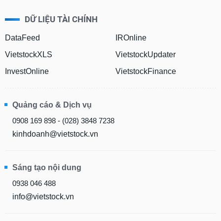
Hủy
PHIẾU
niêm
DỮ LIỆU TÀI CHÍNH
yết
DataFeed
IROnline
Theo
CÔNG
dõi
VietstockXLS
VietstockUpdater
CỤ
đặc
ĐẦU
biệt
InvestOnline
VietstockFinance
TƯ
Không
được
Quảng cáo & Dịch vụ
ký
XUẤT
quỹ
0908 169 898 - (028) 3848 7238
DỮ
Danh
LIỆU
kinhdoanh@vietstock.vn
mục
ETF
Sáng tạo nội dung
TIN
Cổ
MỚI
phiếu
0938 046 488
chi
info@vietstock.vn
Ngành
tiết
(-)