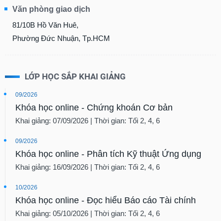
Tổng
VS-
Văn phòng giao dịch
quan
SECTOR
81/10B Hồ Văn Huê,
Giao
dịch
Phường Đức Nhuận, Tp.HCM
Tài
chính
LỚP HỌC SẮP KHAI GIẢNG
NĂNG
Phân
LƯỢNG
tích
09/2026
kỹ
Khóa học online - Chứng khoán Cơ bản
thuật
Khai giảng: 07/09/2026 | Thời gian: Tối 2, 4, 6
Hồ
NGUYÊN
sơ
09/2026
VẬT
doanh
Khóa học online - Phân tích Kỹ thuật Ứng dụng
nghiệp
LIỆU
Khai giảng: 16/09/2026 | Thời gian: Tối 2, 4, 6
Tin
tức
10/2026
sự
Khóa học online - Đọc hiểu Báo cáo Tài chính
kiện
CÔNG
Khai giảng: 05/10/2026 | Thời gian: Tối 2, 4, 6
NGHIỆP
Tài