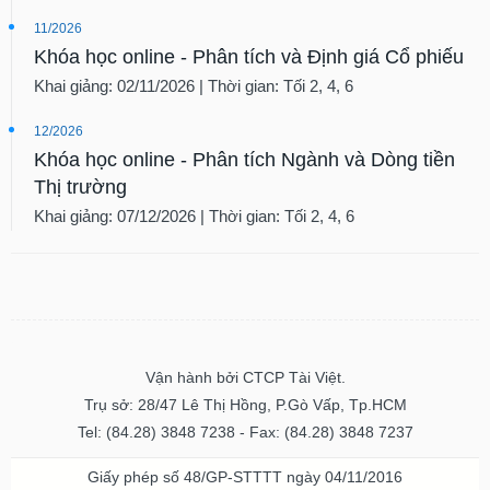
liệu
11/2026
Khóa học online - Phân tích và Định giá Cổ phiếu
Tâm
lý
Khai giảng: 02/11/2026 | Thời gian: Tối 2, 4, 6
TIÊU
thị
DÙNG
trường
12/2026
KHÔNG
Khóa học online - Phân tích Ngành và Dòng tiền
THIẾT
Thị trường
YẾU
Khai giảng: 07/12/2026 | Thời gian: Tối 2, 4, 6
TIÊU
DÙNG
THIẾT
YẾU
Vận hành bởi CTCP Tài Việt.
Trụ sở: 28/47 Lê Thị Hồng, P.Gò Vấp, Tp.HCM
Tel: (84.28) 3848 7238 - Fax: (84.28) 3848 7237
Giấy phép số 48/GP-STTTT ngày 04/11/2016
CHĂM