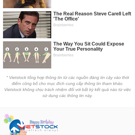
Giá
GIỚI
tích
Đặt
Biểu
lệnh
đồ
ĐÔNG
Nước
tài
DƯƠNG
ngoài
chính
Tự
doanh
TÀI
CHÍNH
Ảnh
CÁ
hưởng
NHÂN
chỉ
số
* Vietstock tổng hợp thông tin từ các nguồn đáng tin cậy vào thời
điểm công bố cho mục đích cung cấp thông tin tham khảo.
Biến
PHÂN
Vietstock không chịu trách nhiệm đối với bất kỳ kết quả nào từ việc
động
TÍCH
sử dụng các thông tin này.
cổ
VIETSTOCKFINANCE
phiếu
Giao
dịch
nội
VĨ
bộ
MÔ