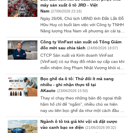
SÓC
máy sản xuất ô tô JRD - Việt
SỨC
Nam
(
27/06/2026 23:16
)
KHỎE
Ngày 26/06, Chủ tịch UBND tỉnh Đắk Lắk Đỗ
Hữu Huy có buổi làm việc với Công ty TNHH
Năng lượng Hoa Nam về phương án cải tạo,
hoàn thiện thủ tục pháp lý để khôi phục nhà
Công ty VinFast sản xuất có Tổng Giám
máy sản xuất lắp ráp ô tô JRD - Việt Nam tại
TÀI
đốc mới sau chia tách
(
24/06/2026 18:07
)
xã Tuy An Nam.
CHÍNH
CTCP Sản xuất và Kinh doanh VinFast
(VinFast) có sự thay đổi nhân sự cấp cao khi
miễn nhiệm ông Phạm Nhật Vượng khỏi vị trí
Tổng Giám đốc và bổ nhiệm ông Trịnh Văn
Bọc ghế da ô tô: Thứ đổi ít mà sang
Ngân thay thế từ ngày 22/06. Ông Phạm
CÔNG
nhiều - ghi nhận thực tế tại
Nhật Vượng vẫn tiếp tục giữ vai trò Tổng
NGHỆ
AKauto
(
23/06/2026 15:50
)
Giám đốc VinFast toàn cầu.
THÔNG
Thay vì chạy theo những bản độ ngoại thất
TIN
hầm hố chỉ để “ngắm”, nhiều chủ xe hiện
nay ưu tiên bọc ghế da như một cách đầu tư
cho trải nghiệm của chính mình mỗi khi cầm
Ngành ô tô trả giá khi vội vã đặt cược
lái. Một bộ ghế da đẹp, sạch sẽ không chỉ
vào canh bạc xe điện
(
21/06/2026 09:32
)
giúp xe thăng hạng tức thì mà còn mang lại
DỊCH