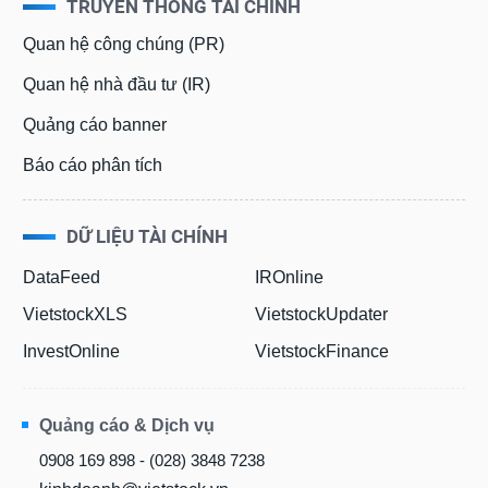
TRUYỀN THÔNG TÀI CHÍNH
Dữ
Quan hệ công chúng (PR)
liệu
tài
Quan hệ nhà đầu tư (IR)
chính
Quảng cáo banner
Báo cáo phân tích
DỮ LIỆU TÀI CHÍNH
DataFeed
IROnline
VietstockXLS
VietstockUpdater
InvestOnline
VietstockFinance
Quảng cáo & Dịch vụ
0908 169 898 - (028) 3848 7238