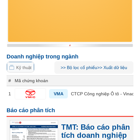
Tổng
VS-
quan
SECTOR
Giao
dịch
Tài
chính
NĂNG
Phân
LƯỢNG
Doanh nghiệp trong ngành
tích
kỹ
>>
Bộ lọc cổ phiếu
>>
Xuất dữ liệu
Kỹ thuật
thuật
Hồ
#
Mã chứng khoán
NGUYÊN
sơ
VẬT
doanh
1
VMA
CTCP Công nghiệp Ô tô - Vinacom
nghiệp
LIỆU
Tin
Báo cáo phân tích
tức
sự
TMT: Báo cáo phân
kiện
CÔNG
tích doanh nghiệp
NGHIỆP
Tài