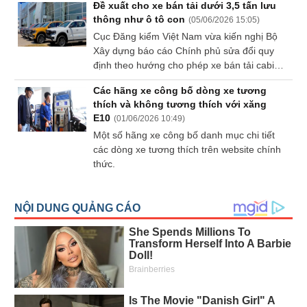
Đề xuất cho xe bán tải dưới 3,5 tấn lưu
Tất cả
Cổ phiếu
Chỉ số
Chứng chỉ quỹ
Chứng q
thông như ô tô con
(
05/06/2026 15:05
)
Cục Đăng kiểm Việt Nam vừa kiến nghị Bộ
Xây dựng báo cáo Chính phủ sửa đổi quy
Lãnh
đạo
định theo hướng cho phép xe bán tải cabin
(-)
kép (pickup) và xe tải van có khối lượng toàn
Các hãng xe công bố dòng xe tương
bộ đến 3,5 tấn được lưu thông như ô tô con.
thích và không tương thích với xăng
Tất cả
Người nội bộ
Người liên quan
Cổ đông lớn
E10
(
01/06/2026 10:49
)
Một số hãng xe công bố danh mục chi tiết
Tin
các dòng xe tương thích trên website chính
tức
thức.
(-)
Bài
viết
của
tác
giả
(-)