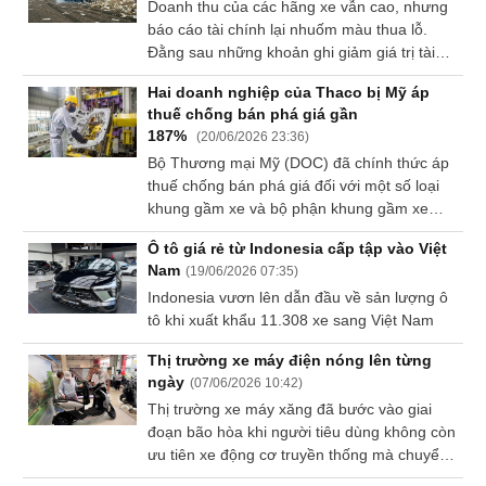
Doanh thu của các hãng xe vẫn cao, nhưng
sự thoải mái cho người dùng. Trên các diễn
VỤ
báo cáo tài chính lại nhuốm màu thua lỗ.
đàn xe hơi, AKauto thường xuyên được nhắc
TRUYỀN
Đằng sau những khoản ghi giảm giá trị tài
đến như một địa điểm “vàng” mỗi khi chủ xe
THÔNG
sản hàng chục tỷ đô la là hai vấn đề gồm
cần một giải pháp bọc ghế ô tô chuyên
Hai doanh nghiệp của Thaco bị Mỹ áp
chiến lược xe điện đi trước nhu cầu và túi
nghiệp, đúng gu và hướng tới giá trị sử dụng
thuế chống bán phá giá gần
tiền người mua đã gần cạn. Ngành công
lâu dài.
187%
(
20/06/2026 23:36
)
nghiệp lớn nhất hành tinh buộc phải định giá
Bộ Thương mại Mỹ (DOC) đã chính thức áp
lại chính mình.
TIỆN
thuế chống bán phá giá đối với một số loại
ÍCH
khung gầm xe và bộ phận khung gầm xe
nhập khẩu từ Việt Nam, Thái Lan và Mexico,
Ô tô giá rẻ từ Indonesia cấp tập vào Việt
sau khi cùng với Ủy ban Thương mại Quốc
Nam
(
19/06/2026 07:35
)
tế Mỹ (ITC) kết luận các sản phẩm này gây
Indonesia vươn lên dẫn đầu về sản lượng ô
thiệt hại đáng kể cho ngành sản xuất trong
BẤT
tô khi xuất khẩu 11.308 xe sang Việt Nam
nước.
ĐỘNG
SẢN
Thị trường xe máy điện nóng lên từng
ngày
(
07/06/2026 10:42
)
Mã
Thị trường xe máy xăng đã bước vào giai
chứng
đoạn bão hòa khi người tiêu dùng không còn
khoán
ưu tiên xe động cơ truyền thống mà chuyển
(-)
mạnh sang xe máy điện.