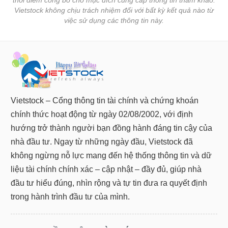
thời điểm công bố cho mục đích cung cấp thông tin tham khảo.
Vietstock không chịu trách nhiệm đối với bất kỳ kết quả nào từ
Sách
việc sử dụng các thông tin này.
tài
chính
Công
cụ
Vietstock – Cổng thông tin tài chính và chứng khoán
đầu
tư
chính thức hoạt động từ ngày 02/08/2002, với định
hướng trở thành người bạn đồng hành đáng tin cậy của
nhà đầu tư. Ngay từ những ngày đầu, Vietstock đã
không ngừng nỗ lực mang đến hệ thống thông tin và dữ
Truyền
liệu tài chính chính xác – cập nhật – đầy đủ, giúp nhà
thông
đầu tư hiểu đúng, nhìn rộng và tự tin đưa ra quyết định
tài
chính
trong hành trình đầu tư của mình.