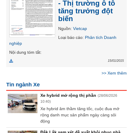
- Thị trường ô tô
liệu
tăng trưởng đột
Tâm
biến
lý
TIÊU
Nguồn
:
Vietcap
thị
DÙNG
trường
Loại báo cáo
:
Phân tích Doanh
KHÔNG
nghiệp
THIẾT
Nội dung tóm tắt
:
YẾU
15/01/2015
>>
Xem thêm
TIÊU
Tin ngành Xe
DÙNG
THIẾT
Xe hybrid mở rộng thị phần
(
28/06/2026
YẾU
10:40
)
Xe hybrid âm thầm tăng tốc, cuộc đua mở
rộng danh mục sản phẩm ngày càng sôi
động
CHĂM
Đắk Lắk xem xét đề xuất khôi phục nhà