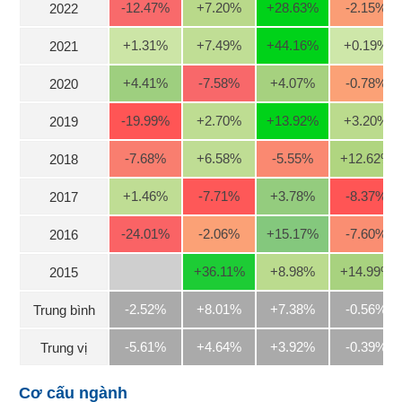
-12.47
%
+7.20
%
+28.63
%
-2.15
%
2022
Trạng
+1.31
%
+7.49
%
+44.16
%
+0.19
%
2021
thái
NGÀNH
cổ
+4.41
%
-7.58
%
+4.07
%
-0.78
%
2020
phiếu
-19.99
%
+2.70
%
+13.92
%
+3.20
%
Quy
2019
mô
DOANH
-7.68
%
+6.58
%
-5.55
%
+12.62
%
thị
2018
NGHIỆP
trường
+1.46
%
-7.71
%
+3.78
%
-8.37
%
2017
Niêm
yết
CỔ
-24.01
%
-2.06
%
+15.17
%
-7.60
%
2016
PHIẾU
Niêm
+36.11
%
+8.98
%
+14.99
%
2015
yết
mới
PHÁI
-2.52%
+8.01%
+7.38%
-0.56%
Trung bình
Niêm
SINH
yết
-5.61%
+4.64%
+3.92%
-0.39%
Trung vị
bổ
sung
TRÁI
Cơ cấu ngành